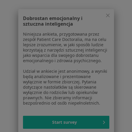
Zęby zatrzymane Olkusz
Dobrostan emocjonalny i
sztuczna inteligencja
Strona Główna
Chirurg Szczękowo-Twarzowy
Olkusz
Zmień miasto
Niniejsza ankieta, przygotowana przez
zespół Patient Care Doctoralia, ma na celu
lepsze zrozumienie, w jaki sposób ludzie
korzystają z narzędzi sztucznej inteligencji
jako wsparcia dla swojego dobrostanu
emocjonalnego i zdrowia psychicznego.
Serwis
Udział w ankiecie jest anonimowy, a wyniki
będą analizowane i prezentowane
Regulamin
wyłącznie w formie zbiorczej. Pytania
dotyczące nastolatków są skierowane
Polityka prywatności pacjentów
wyłącznie do rodziców lub opiekunów
Polityka prywatności profesjonalistów
prawnych. Nie zbieramy informacji
Polityka prywatności dla profesjonalistów, których
bezpośrednio od osób niepełnoletnich.
dane pozyskaliśmy samodzielnie
Polityka cookies
Start survey
Jak działają wyniki wyszukiwania
Dostępność