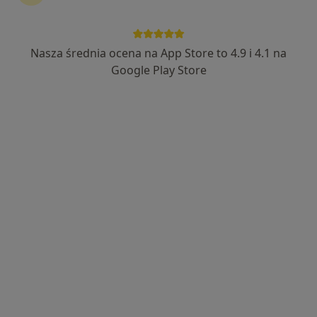
Studio Stomatologii i Implantologii
Nasza średnia ocena na App Store to 4.9 i 4.1 na
Chirurgia szczękowa, Stomatologia, Chirurgia
·
Więcej
Google Play Store
stomatologiczna
ulica Ochronkowa 29, Trzebinia
•
Mapa
Brak dostępnych specjalistów z wolnymi terminami w tym centrum medycznym.
Pokaż profil
dr n. med. Joanna Zappa-Gawłowska