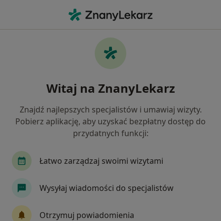
Me
Chirurg Szczękowo-Twarzowy • Olkusz, małopolskie
Filtry
Ubezpieczenie
Mapa
Polecani chirurdzy szczękowo-twarzowi w
Witaj na ZnanyLekarz
Olkuszu
Jak działają wyniki wyszukiwania
Znajdź najlepszych specjalistów i umawiaj wizyty.
Pobierz aplikację, aby uzyskać bezpłatny dostęp do
przydatnych funkcji:
Wybierz swoje ubezpieczenie
Łatwo zarządzaj swoimi wizytami
Wysyłaj wiadomości do specjalistów
Otrzymuj powiadomienia