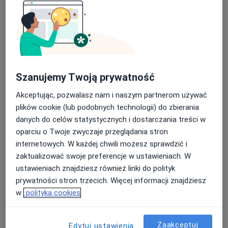
Chirurg szczękowo-twarzowy, Stomatolog
3 opinie
Króla Kazimierza Wielkiego 28, Olkusz
•
Mapa
Specjalistyczny Gabinet Chirurgii Stomatologicznej Barbara Kucharzewska-Malik
Chirurgia stomatologiczna
Brak ceny
Szanujemy Twoją prywatność
Specjalista nie oferuje umawiania online pod tym adresem.
Akceptując, pozwalasz nam i naszym partnerom używać
Poproś o wizytę
plików cookie (lub podobnych technologii) do zbierania
danych do celów statystycznych i dostarczania treści w
oparciu o Twoje zwyczaje przeglądania stron
Dostępni specjaliści
internetowych. W każdej chwili możesz sprawdzić i
zaktualizować swoje preferencje w ustawieniach. W
Specjaliści znajdują się poza Olkusz, małopolskie, w
ustawieniach znajdziesz również linki do polityk
obszarach bliskich Twojemu wyszukiwaniu.
prywatności stron trzecich. Więcej informacji znajdziesz
w
polityka cookies
Zaakceptuj
Edytuj ustawienia