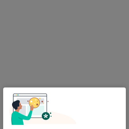
Dostępni specjaliści
Specjaliści znajdują się poza Piotrków Trybunalski,
łódzkie, w obszarach bliskich Twojemu
wyszukiwaniu.
lek. Michał Kurczyński
·
Chirurg stomatologiczny, Chirurg szczękowo-twarzowy
Więcej
125 opinii