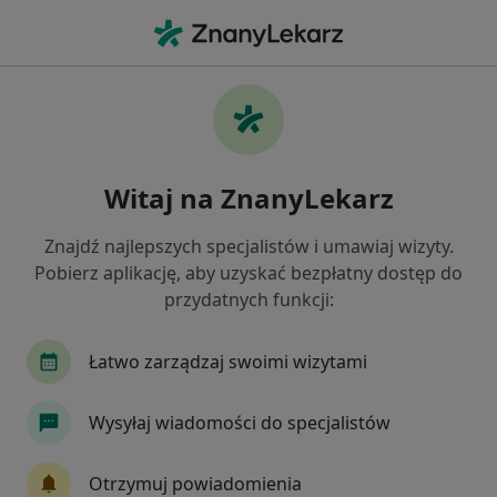
Me
Chirurg Stomatologiczny • Piotrków Trybunalski, łódzkie
Filtry
Ubezpieczenie
Mapa
Polecani chirurdzy stomatologiczni w
Witaj na ZnanyLekarz
Piotrkowie Trybunalskim
Jak działają wyniki wyszukiwania
Znajdź najlepszych specjalistów i umawiaj wizyty.
Pobierz aplikację, aby uzyskać bezpłatny dostęp do
przydatnych funkcji:
Wybierz swoje ubezpieczenie
Łatwo zarządzaj swoimi wizytami
Wysyłaj wiadomości do specjalistów
Otrzymuj powiadomienia