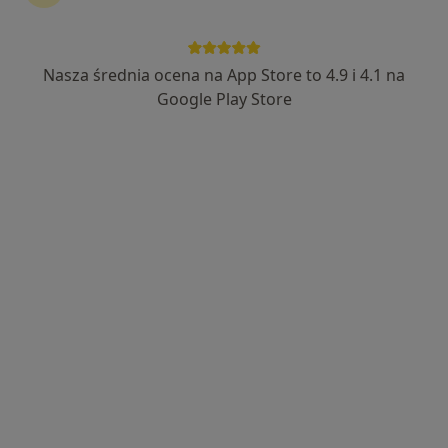
dr n. med. Adrian Gnatek
·
Więcej
Nasza średnia ocena na App Store to 4.9 i 4.1 na
Chirurg stomatologiczny, Stomatolog
19 opinii
Google Play Store
osiedle Dolnośląskie 113, Bełchatów
•
Mapa
Aquarius Implantologia i Stomatologia Estetyczna Michał Szczutkowski
Chirurgia stomatologiczna
Brak ceny
Specjalista nie oferuje umawiania online pod tym adresem.
Poproś o wizytę