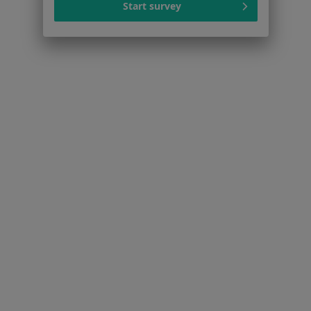
Start survey
Piotrków Trybunalski
Serwis
Regulamin
Polityka prywatności pacjentów
Polityka prywatności profesjonalistów
Polityka prywatności dla profesjonalistów, których
dane pozyskaliśmy samodzielnie
Polityka cookies
Jak działają wyniki wyszukiwania
Dostępność
O nas
Praca
Rekrutujemy!
Partnerzy