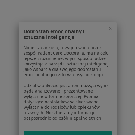
Chirurdzy stomatologiczni w Radomsku
Chirurdzy stomatologiczni w Brzezinach
Więcej (3)
Więcej w kategorii: W pobliżu Piotrkowa Tryb
Dobrostan emocjonalny i
sztuczna inteligencja
Najczęstsze schorzenia
Niniejsza ankieta, przygotowana przez
Ból zęba Piotrków Trybunalski
zespół Patient Care Doctoralia, ma na celu
lepsze zrozumienie, w jaki sposób ludzie
Braki zębowe Piotrków Trybunalski
korzystają z narzędzi sztucznej inteligencji
jako wsparcia dla swojego dobrostanu
Próchnica Piotrków Trybunalski
emocjonalnego i zdrowia psychicznego.
Brak zębów Piotrków Trybunalski
Udział w ankiecie jest anonimowy, a wyniki
będą analizowane i prezentowane
Choroby dziąseł Piotrków Trybunalski
wyłącznie w formie zbiorczej. Pytania
dotyczące nastolatków są skierowane
Więcej (15)
wyłącznie do rodziców lub opiekunów
Więcej w kategorii: Najczęstsze schorzenia
prawnych. Nie zbieramy informacji
bezpośrednio od osób niepełnoletnich.
Strona Główna
Chirurg Stomatologiczny
Zmień miasto