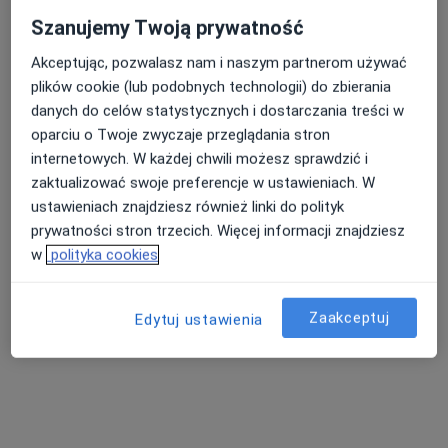
Wólczańska 165, Łódź
•
Mapa
Szanujemy Twoją prywatność
Centrum Stomatologii Klinika Uśmiechu
Akceptując, pozwalasz nam i naszym partnerom używać
Chirurgia stomatologiczna
450 zł
plików cookie (lub podobnych technologii) do zbierania
Specjalista nie oferuje umawiania online pod tym adresem.
danych do celów statystycznych i dostarczania treści w
oparciu o Twoje zwyczaje przeglądania stron
Poproś o wizytę
internetowych. W każdej chwili możesz sprawdzić i
zaktualizować swoje preferencje w ustawieniach. W
ustawieniach znajdziesz również linki do polityk
prywatności stron trzecich. Więcej informacji znajdziesz
w
polityka cookies
Zaakceptuj
Edytuj ustawienia
lek. dent. Katarzyna Woźniak
Chirurg stomatologiczny, Stomatolog
37 opinii