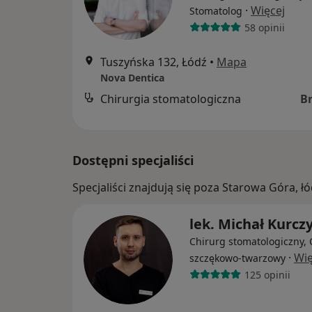
·
Więcej
Stomatolog
58 opinii
Tuszyńska 132, Łódź
•
Mapa
Nova Dentica
Chirurgia stomatologiczna
B
Dostępni specjaliści
Specjaliści znajdują się poza Starowa Góra, 
lek. Michał Kurcz
Chirurg stomatologiczny, 
·
Wię
szczękowo-twarzowy
125 opinii