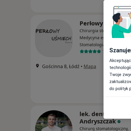
Perłowy Uśmiech
Chirurgia stomatologiczna
Medycyna estetyczna,
·
Więcej
Stomatologia
Szanuje
7 opinii
Akceptując
Gościnna 8, Łódź
•
Mapa
technologii
Twoje zwyc
zaktualizo
do polityk 
lek. dent. Paweł
Andryszczak
Chirurg stomatologiczny,