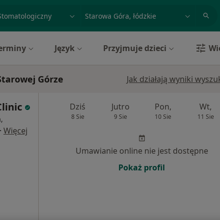
acja, badanie lub nazwisko
miasto lub dzielnica
erminy
Język
Przyjmuje dzieci
Wi
Starowej Górze
Jak działają wyniki wysz
linic
Dziś
Jutro
Pon,
Wt,
8 Sie
9 Sie
10 Sie
11 Sie
,
·
Więcej
Umawianie online nie jest dostępne
Pokaż profil