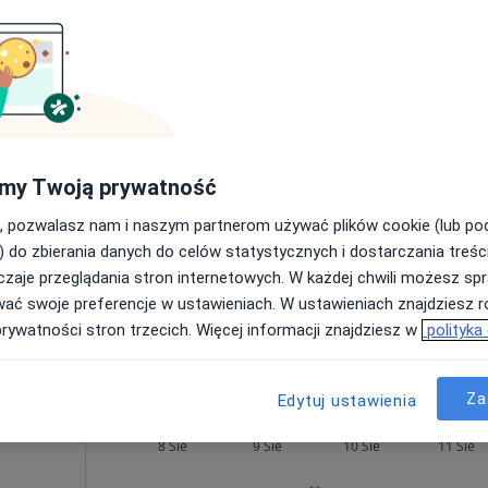
Dziś
Jutro
Pon,
Wt,
8 Sie
9 Sie
10 Sie
11 Sie
,
Umawianie online nie jest dostępne
my Twoją prywatność
Pokaż profil
, pozwalasz nam i naszym partnerom używać plików cookie (lub p
) do zbierania danych do celów statystycznych i dostarczania treśc
zaje przeglądania stron internetowych. W każdej chwili możesz spr
wać swoje preferencje w ustawieniach. W ustawieniach znajdziesz ró
prywatności stron trzecich. Więcej informacji znajdziesz w
polityka
Za
Edytuj ustawienia
Dziś
Jutro
Pon,
Wt,
8 Sie
9 Sie
10 Sie
11 Sie