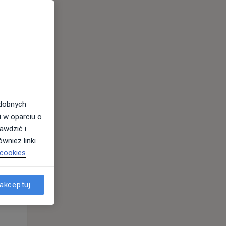
Śr,
Czw,
Pt,
12 Sie
13 Sie
14 Sie
odobnych
i w oparciu o
awdzić i
wnież linki
 cookies
akceptuj
Śr,
Czw,
Pt,
12 Sie
13 Sie
14 Sie