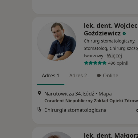
lek. dent. Wojcie
Goździewicz
Chirurg stomatologiczny,
Stomatolog, Chirurg szcz
·
Więcej
twarzowy
496 opinii
Adres 1
Adres 2
Online
Narutowicza 34, Łódź
•
Mapa
Coradent Niepubliczny Zakład Opieki Zdrow
Chirurgia stomatologiczna
lek. dent. Małgor