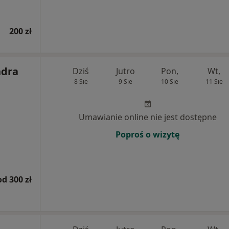
200 zł
ndra
Dziś
Jutro
Pon,
Wt,
8 Sie
9 Sie
10 Sie
11 Sie
Umawianie online nie jest dostępne
Poproś o wizytę
od 300 zł