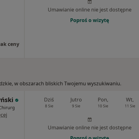
Umawianie online nie jest dostępne
Poproś o wizytę
rak ceny
łódzkie, w obszarach bliskich Twojemu wyszukiwaniu.
yński
Dziś
Jutro
Pon,
Wt,
8 Sie
9 Sie
10 Sie
11 Sie
Chirurg
cej
Umawianie online nie jest dostępne
Poproś o wizytę