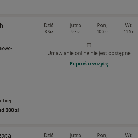
ch
Dziś
Jutro
Pon,
Wt,
8 Sie
9 Sie
10 Sie
11 Sie
ękowo-
Umawianie online nie jest dostępne
Poproś o wizytę
otnej
od 600 zł
zata
Dziś
Jutro
Pon,
Wt,