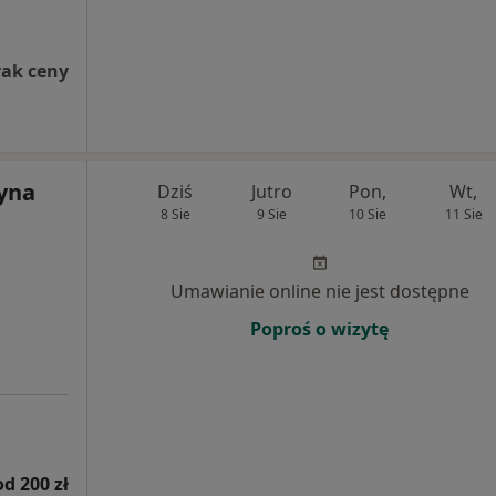
rak ceny
zyna
Dziś
Jutro
Pon,
Wt,
8 Sie
9 Sie
10 Sie
11 Sie
Umawianie online nie jest dostępne
Poproś o wizytę
od 200 zł