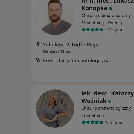
dr n. med. Łukasz
Konopka
Chirurg stomatologiczny,
·
Więcej
Stomatolog
199 opinii
Sobolowa 2, Łódź
•
Mapa
Dentest Clinic
Konsultacja implantologiczna
lek. dent. Katarz
Woźniak
Chirurg stomatologiczny,
Stomatolog
37 opinii