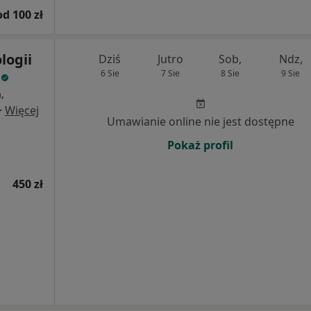
od 100 zł
logii
Dziś
Jutro
Sob,
Ndz,
u
6 Sie
7 Sie
8 Sie
9 Sie
,
·
Więcej
Umawianie online nie jest dostępne
Pokaż profil
450 zł