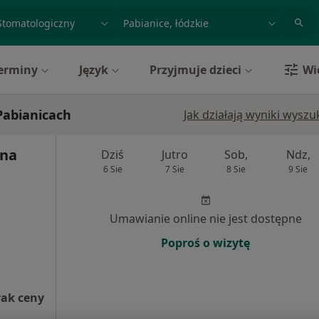
acja, badanie lub nazwisko
miasto lub dzielnica
erminy
Język
Przyjmuje dzieci
Wi
Pabianicach
Jak działają wyniki wysz
yna
Dziś
Jutro
Sob,
Ndz,
6 Sie
7 Sie
8 Sie
9 Sie
Umawianie online nie jest dostępne
Poproś o wizytę
rak ceny