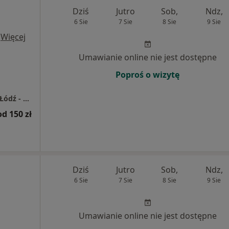
Dziś
Jutro
Sob,
Ndz,
6 Sie
7 Sie
8 Sie
9 Sie
·
Więcej
Umawianie online nie jest dostępne
Poproś o wizytę
Centrum Medyczne LUX MED Stomatologia Łódź - Piłsudskiego 85
od 150 zł
Dziś
Jutro
Sob,
Ndz,
6 Sie
7 Sie
8 Sie
9 Sie
Umawianie online nie jest dostępne