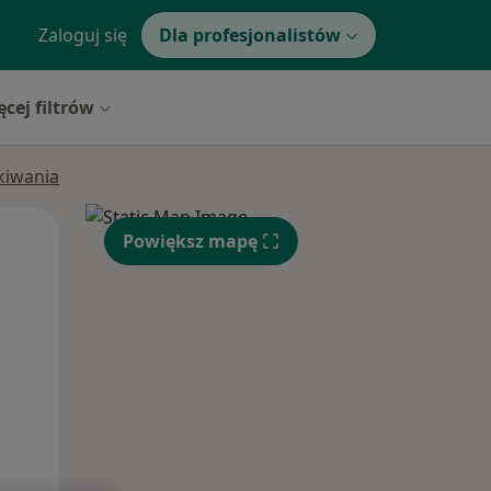
Zaloguj się
Dla profesjonalistów
ęcej filtrów
ukiwania
Pon,
Wt,
Śr,
Powiększ mapę
10 Sie
11 Sie
12 Sie