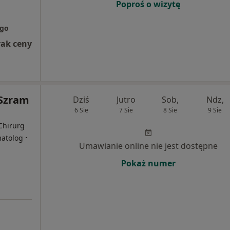
Poproś o wizytę
ego
rak ceny
 Szram
Dziś
Jutro
Sob,
Ndz,
6 Sie
7 Sie
8 Sie
9 Sie
Chirurg
·
matolog
Umawianie online nie jest dostępne
Pokaż numer