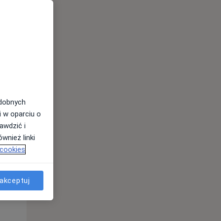
Pon,
Wt,
Śr,
10 Sie
11 Sie
12 Sie
odobnych
i w oparciu o
awdzić i
wnież linki
 cookies
akceptuj
Pon,
Wt,
Śr,
10 Sie
11 Sie
12 Sie