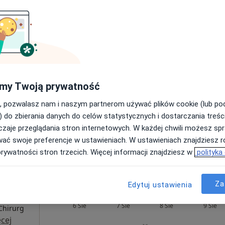
ndra
Dziś
Jutro
Sob,
Ndz,
6 Sie
7 Sie
8 Sie
9 Sie
Umawianie online nie jest dostępne
my Twoją prywatność
Poproś o wizytę
, pozwalasz nam i naszym partnerom używać plików cookie (lub p
) do zbierania danych do celów statystycznych i dostarczania treśc
zaje przeglądania stron internetowych. W każdej chwili możesz spr
wać swoje preferencje w ustawieniach. W ustawieniach znajdziesz ró
od 300 zł
prywatności stron trzecich. Więcej informacji znajdziesz w
polityka
Za
Edytuj ustawienia
yński
Dziś
Jutro
Sob,
Ndz,
6 Sie
7 Sie
8 Sie
9 Sie
Chirurg
cej