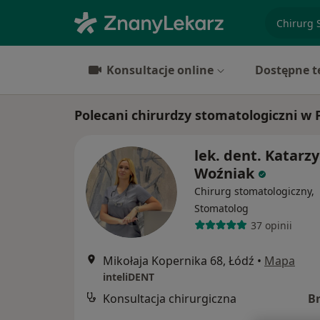
specjaliz
Konsultacje online
Dostępne t
Polecani chirurdzy stomatologiczni w 
lek. dent. Katarz
Woźniak
Chirurg stomatologiczny,
Stomatolog
37 opinii
Mikołaja Kopernika 68, Łódź
•
Mapa
inteliDENT
Konsultacja chirurgiczna
B