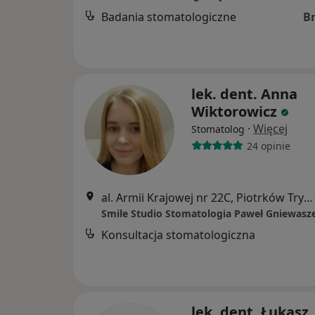
Badania stomatologiczne
B
lek. dent. Anna
Wiktorowicz
·
Więcej
Stomatolog
24 opinie
al. Armii Krajowej nr 22C, Piotrków Trybunalski
Smile Studio Stomatologia Paweł Gniewasz
Konsultacja stomatologiczna
lek. dent. Łukasz