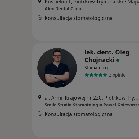
Kościelna 1, Piotrków Trybunalski
•
Map
Alex Dental Clinic
Konsultacja stomatologiczna
lek. dent. Oleg
Chojnacki
Stomatolog
2 opinie
al. Armii Krajowej nr 22C, Piotrków Trybunalski
Smile Studio Stomatologia Paweł Gniewasz
Konsultacja stomatologiczna