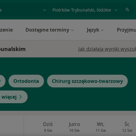
acja, badanie lub nazwisko
miasto lub dzielnica
zenie
Dostępne terminy
Język
Przyjmu
ybunalskim
Jak działają wyniki wysz
y
Ortodonta
Chirurg szczękowo-twarzowy
 więcej
Dziś
Jutro
Wt,
Śr,
9 Sie
10 Sie
11 Sie
12 Sie