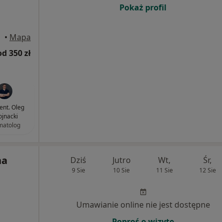
Pokaż profil
•
Mapa
od 350 zł
dent. Oleg
jnacki
matolog
na
Dziś
Jutro
Wt,
Śr,
9 Sie
10 Sie
11 Sie
12 Sie
Umawianie online nie jest dostępne
Poproś o wizytę