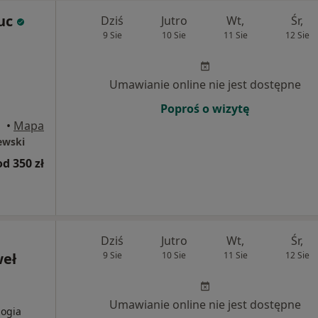
uc
Dziś
Jutro
Wt,
Śr,
9 Sie
10 Sie
11 Sie
12 Sie
Umawianie online nie jest dostępne
Poproś o wizytę
•
Mapa
ewski
od 350 zł
Dziś
Jutro
Wt,
Śr,
weł
9 Sie
10 Sie
11 Sie
12 Sie
Umawianie online nie jest dostępne
logia