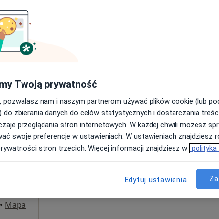
Umawianie online nie jest dostępne
Poproś o wizytę
a
150 zł
my Twoją prywatność
, pozwalasz nam i naszym partnerom używać plików cookie (lub p
) do zbierania danych do celów statystycznych i dostarczania treśc
zaje przeglądania stron internetowych. W każdej chwili możesz spr
Dziś
Jutro
Wt,
Śr,
wać swoje preferencje w ustawieniach. W ustawieniach znajdziesz ró
9 Sie
10 Sie
11 Sie
12 Sie
prywatności stron trzecich. Więcej informacji znajdziesz w
polityka
Umawianie online nie jest dostępne
Za
Edytuj ustawienia
Poproś o wizytę
•
Mapa