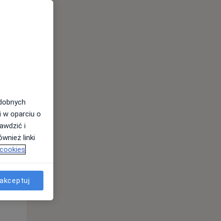
odobnych
i w oparciu o
awdzić i
Czw,
Pt,
Sob,
wnież linki
13 Sie
14 Sie
15 Sie
 cookies
akceptuj