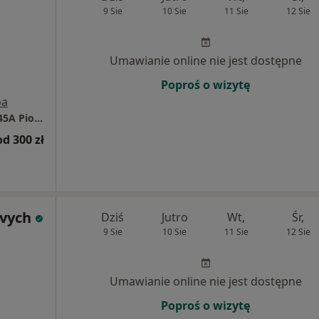
9 Sie
10 Sie
11 Sie
12 Sie
Umawianie online nie jest dostępne
Poproś o wizytę
pa
Prodent Gabinet Stomatologiczny, Szkolna 45A Piotrków Trybunalski
od 300 zł
evych
Dziś
Jutro
Wt,
Śr,
9 Sie
10 Sie
11 Sie
12 Sie
Umawianie online nie jest dostępne
Poproś o wizytę