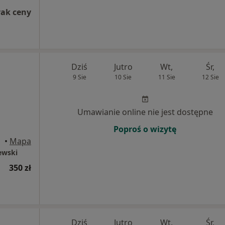
rak ceny
Dziś
Jutro
Wt,
Śr,
9 Sie
10 Sie
11 Sie
12 Sie
Umawianie online nie jest dostępne
Poproś o wizytę
•
Mapa
ewski
350 zł
Dziś
Jutro
Wt,
Śr,