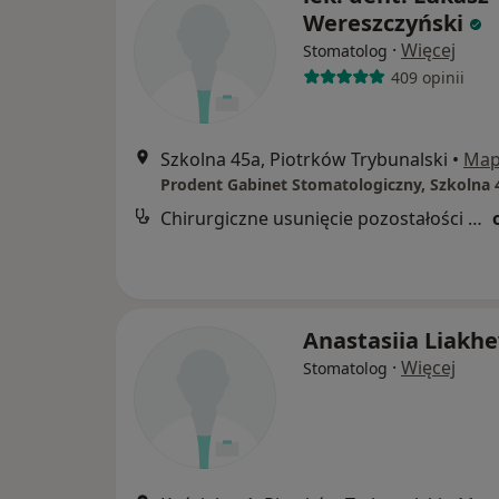
Wereszczyński
·
Więcej
Stomatolog
409 opinii
Szkolna 45a, Piotrków Trybunalski
•
Ma
Chirurgiczne usunięcie pozostałości korzeniowej
Anastasiia Liakh
·
Więcej
Stomatolog