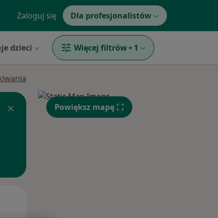
Zaloguj się
Dla profesjonalistów
je dzieci
Więcej filtrów
•
1
ukiwania
Powiększ mapę
Czw,
Pt,
Sob,
13 Sie
14 Sie
15 Sie