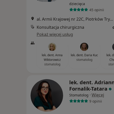
dziecięca
45 opinii
al. Armii Krajowej nr 22C, Piotrków Trybunalski
Konsultacja chirurgiczna
Pokaż więcej usług
lek. dent. Anna
lek. dent. Daria Kuc
lek. 
Wiktorowicz
stomatolog
Cho
stomatolog
sto
lek. dent. Adrian
Fornalik-Tatara
·
Więcej
Stomatolog
9 opinii