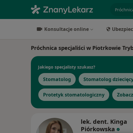
specjaliz
Konsultacje online
Ubezpiec
Próchnica specjaliści w Piotrkowie Tr
Jakiego specjalisty szukasz?
Stomatolog
Stomatolog dziecięc
Protetyk stomatologiczny
Zobacz
lek. dent. Kinga
Piórkowska