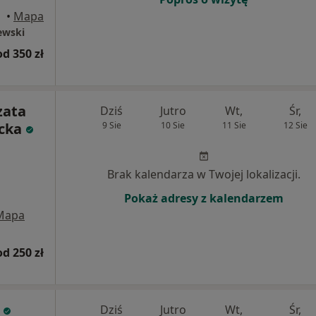
•
Mapa
ewski
od 350 zł
zata
Dziś
Jutro
Wt,
Śr,
cka
9 Sie
10 Sie
11 Sie
12 Sie
Brak kalendarza w Twojej lokalizacji.
Pokaż adresy z kalendarzem
Mapa
od 250 zł
c
Dziś
Jutro
Wt,
Śr,