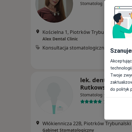
Stomatolog
Kościelna 1, Piotrków Trybunalski
•
Map
Alex Dental Clinic
Konsultacja stomatologiczna
Szanuje
Akceptując
technologii
Twoje zwyc
lek. dent. Jacek
zaktualizo
Rutkowski
do polityk 
·
Więcej
Stomatolog
71 opinii
Włókiennicza 22B, Piotrków Trybunalski
Gabinet Stomatologiczny