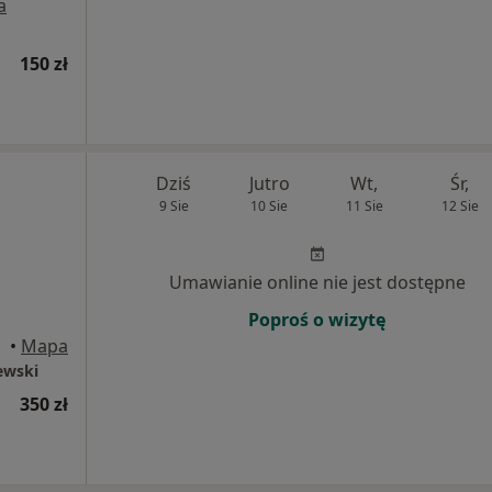
a
150 zł
Dziś
Jutro
Wt,
Śr,
9 Sie
10 Sie
11 Sie
12 Sie
Umawianie online nie jest dostępne
Poproś o wizytę
•
Mapa
ewski
350 zł