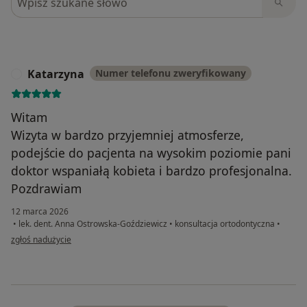
Katarzyna
Numer telefonu zweryfikowany
K
Witam
Wizyta w bardzo przyjemniej atmosferze,
podejście do pacjenta na wysokim poziomie pani
doktor wspaniałą kobieta i bardzo profesjonalna.
Pozdrawiam
12 marca 2026
•
lek. dent. Anna Ostrowska-Goździewicz
•
konsultacja ortodontyczna
•
w opinii użytkownika Katarzyna
zgłoś nadużycie