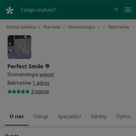
Me
Czego szukasz?
Strona Główna
Placówki
Stomatologia
Bełchatów
Zmień miasto
Zm
Perfect Smile
Stomatologia
więcej
Bełchatów
1 adres
3 opinie
O nas
Usługi
Specjaliści
Adresy
Opinie
O nas