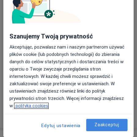
Aparaty ruchome
Leczenie próchnicy
Szanujemy Twoją prywatność
Stomatologia estetyczna
Akceptując, pozwalasz nam i naszym partnerom używać
plików cookie (lub podobnych technologii) do zbierania
danych do celów statystycznych i dostarczania treści w
Chirurgia stomatologiczna
oparciu o Twoje zwyczaje przeglądania stron
internetowych. W każdej chwili możesz sprawdzić i
Protezy
zaktualizować swoje preferencje w ustawieniach. W
ustawieniach znajdziesz również linki do polityk
+ 59 usług
prywatności stron trzecich. Więcej informacji znajdziesz
w
polityka cookies
W jaki sposób ustalane są ceny?
Zaakceptuj
Edytuj ustawienia