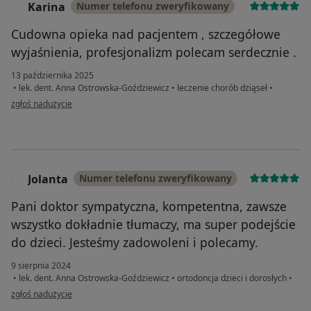
Karina
Numer telefonu zweryfikowany
K
Cudowna opieka nad pacjentem , szczegółowe
wyjaśnienia, profesjonalizm polecam serdecznie .
13 października 2025
•
lek. dent. Anna Ostrowska-Goździewicz
•
leczenie chorób dziąseł
•
w opinii użytkownika Karina
zgłoś nadużycie
Jolanta
Numer telefonu zweryfikowany
J
Pani doktor sympatyczna, kompetentna, zawsze
wszystko dokładnie tłumaczy, ma super podejście
do dzieci. Jesteśmy zadowoleni i polecamy.
9 sierpnia 2024
•
lek. dent. Anna Ostrowska-Goździewicz
•
ortodoncja dzieci i dorosłych
•
w opinii użytkownika Jolanta
zgłoś nadużycie