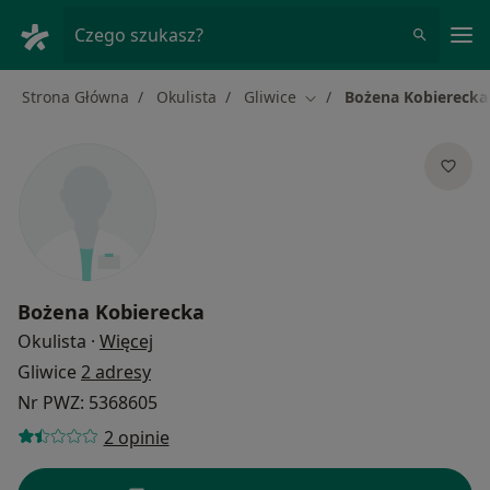
Me
Czego szukasz?
Strona Główna
Okulista
Gliwice
Bożena Kobierecka
Zmień miasto
Bożena Kobierecka
O specjalizacjach
Okulista
·
Więcej
Gliwice
2 adresy
Nr PWZ: 5368605
2 opinie