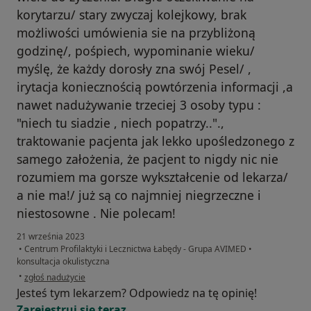
korytarzu/ stary zwyczaj kolejkowy, brak
możliwości umówienia sie na przybliżoną
godzinę/, pośpiech, wypominanie wieku/
myślę, że każdy dorosły zna swój Pesel/ ,
irytacja koniecznością powtórzenia informacji ,a
nawet nadużywanie trzeciej 3 osoby typu :
"niech tu siadzie , niech popatrzy..".,
traktowanie pacjenta jak lekko upośledzonego z
samego założenia, że pacjent to nigdy nic nie
rozumiem ma gorsze wykształcenie od lekarza/
a nie ma!/ już są co najmniej niegrzeczne i
niestosowne . Nie polecam!
21 września 2023
•
Centrum Profilaktyki i Lecznictwa Łabędy - Grupa AVIMED
•
konsultacja okulistyczna
w opinii użytkownika M.N.
•
zgłoś nadużycie
Jesteś tym lekarzem? Odpowiedz na tę opinię!
Zarejestruj się teraz