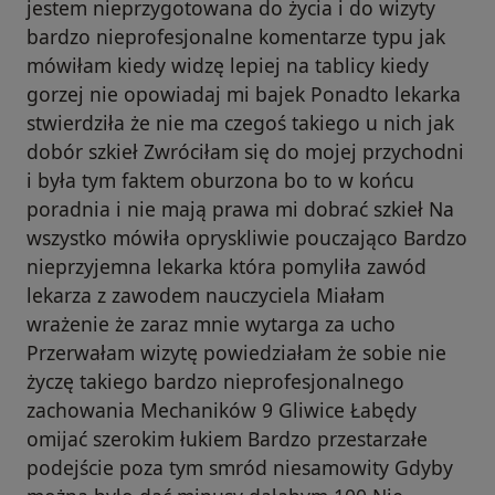
jestem nieprzygotowana do życia i do wizyty
bardzo nieprofesjonalne komentarze typu jak
mówiłam kiedy widzę lepiej na tablicy kiedy
gorzej nie opowiadaj mi bajek Ponadto lekarka
stwierdziła że nie ma czegoś takiego u nich jak
dobór szkieł Zwróciłam się do mojej przychodni
i była tym faktem oburzona bo to w końcu
poradnia i nie mają prawa mi dobrać szkieł Na
wszystko mówiła opryskliwie pouczająco Bardzo
nieprzyjemna lekarka która pomyliła zawód
lekarza z zawodem nauczyciela Miałam
wrażenie że zaraz mnie wytarga za ucho
Przerwałam wizytę powiedziałam że sobie nie
życzę takiego bardzo nieprofesjonalnego
zachowania Mechaników 9 Gliwice Łabędy
omijać szerokim łukiem Bardzo przestarzałe
podejście poza tym smród niesamowity Gdyby