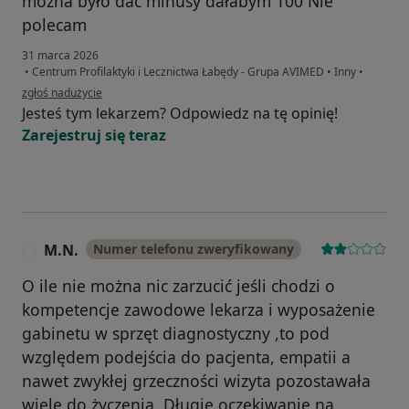
można było dać minusy dałabym 100 Nie
polecam
31 marca 2026
•
Centrum Profilaktyki i Lecznictwa Łabędy - Grupa AVIMED
•
Inny
•
w opinii użytkownika Gość
zgłoś nadużycie
Jesteś tym lekarzem? Odpowiedz na tę opinię!
Zarejestruj się teraz
M.N.
Numer telefonu zweryfikowany
M
O ile nie można nic zarzucić jeśli chodzi o
kompetencje zawodowe lekarza i wyposażenie
gabinetu w sprzęt diagnostyczny ,to pod
względem podejścia do pacjenta, empatii a
nawet zwykłej grzeczności wizyta pozostawała
wiele do życzenia. Długie oczekiwanie na