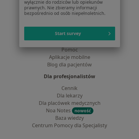
Dla pacjentów
wyłącznie do rodziców lub opiekunów
prawnych. Nie zbieramy informacji
Lekarze
bezpośrednio od osób niepełnoletnich.
Placówki medyczne
Pytania i odpowiedzi
Start survey
Usługi i zabiegi
Choroby
Pomoc
Aplikacje mobilne
Blog dla pacjentów
Dla profesjonalistów
Cennik
Dla lekarzy
Dla placówek medycznych
Noa Notes
nowość
Baza wiedzy
Centrum Pomocy dla Specjalisty
Kontakt