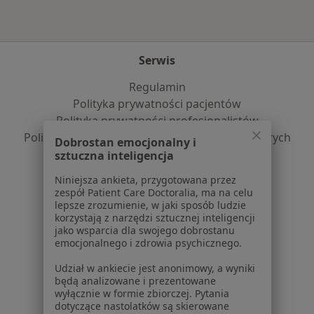
Serwis
Regulamin
Polityka prywatności pacjentów
Polityka prywatności profesjonalistów
Polityka prywatności dla profesjonalistów, których
Dobrostan emocjonalny i
dane pozyskaliśmy samodzielnie
sztuczna inteligencja
Polityka cookies
Niniejsza ankieta, przygotowana przez
Jak działają wyniki wyszukiwania
zespół Patient Care Doctoralia, ma na celu
Dostępność
lepsze zrozumienie, w jaki sposób ludzie
korzystają z narzędzi sztucznej inteligencji
O nas
jako wsparcia dla swojego dobrostanu
Praca
Rekrutujemy!
emocjonalnego i zdrowia psychicznego.
Partnerzy
Udział w ankiecie jest anonimowy, a wyniki
Centrum prasowe
będą analizowane i prezentowane
Kontakt
wyłącznie w formie zbiorczej. Pytania
dotyczące nastolatków są skierowane