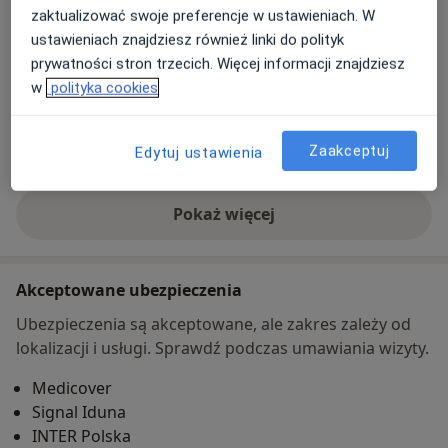
zaktualizować swoje preferencje w ustawieniach. W
Powiększ mapę
otwiera się w nowej karcie
ustawieniach znajdziesz również linki do polityk
prywatności stron trzecich. Więcej informacji znajdziesz
Dostępność
w
polityka cookies
W tym gabinecie nie można umawiać wizyt przez
internet
Co mam zrobić w tej sytuacji?
Zaakceptuj
Edytuj ustawienia
Pokaż więcej
o adresie
Akceptowane ubezpieczenia
Ubezpieczenia są akceptowane, ale zakres zależy od
lokalizacji i usługi. Sprawdź podczas umawiania wizyty.
Medicover
Signal Iduna
INTER Polska