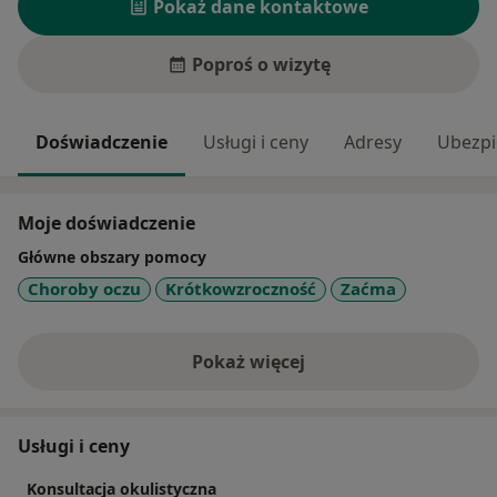
Pokaż dane kontaktowe
Poproś o wizytę
Doświadczenie
Usługi i ceny
Adresy
Ubezpi
Moje doświadczenie
Główne obszary pomocy
Choroby oczu
Krótkowzroczność
Zaćma
Pokaż więcej
o doświadczeniu
Usługi i ceny
Konsultacja okulistyczna