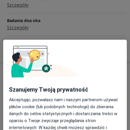
Szczegóły
Badania dna oka
Szczegóły
W jaki sposób ustalane są ceny?
Adresy (2)
Adres 1
Adres 2
Szanujemy Twoją prywatność
Akceptując, pozwalasz nam i naszym partnerom używać
plików cookie (lub podobnych technologii) do zbierania
Gabinet lekarski
danych do celów statystycznych i dostarczania treści w
Ignacego Paderewskiego 14 Lok. 10,
44-105
Gliwice
oparciu o Twoje zwyczaje przeglądania stron
internetowych. W każdej chwili możesz sprawdzić i