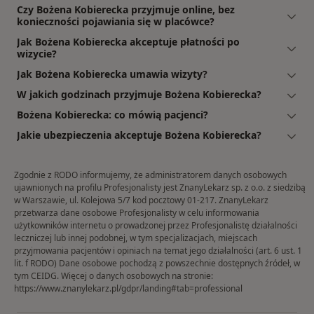
Czy Bożena Kobierecka przyjmuje online, bez
konieczności pojawiania się w placówce?
Jak Bożena Kobierecka akceptuje płatności po
wizycie?
Jak Bożena Kobierecka umawia wizyty?
W jakich godzinach przyjmuje Bożena Kobierecka?
Bożena Kobierecka: co mówią pacjenci?
Jakie ubezpieczenia akceptuje Bożena Kobierecka?
Zgodnie z RODO informujemy, że administratorem danych osobowych
ujawnionych na profilu Profesjonalisty jest ZnanyLekarz sp. z o.o. z siedzibą
w Warszawie, ul. Kolejowa 5/7 kod pocztowy 01-217. ZnanyLekarz
przetwarza dane osobowe Profesjonalisty w celu informowania
użytkowników internetu o prowadzonej przez Profesjonalistę działalności
leczniczej lub innej podobnej, w tym specjalizacjach, miejscach
przyjmowania pacjentów i opiniach na temat jego działalności (art. 6 ust. 1
lit. f RODO) Dane osobowe pochodzą z powszechnie dostępnych źródeł, w
tym CEIDG. Więcej o danych osobowych na stronie:
https://www.znanylekarz.pl/gdpr/landing#tab=professional