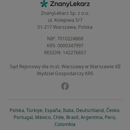
ZnanyLekarz - Strona główna
ZnanyLekarz Sp. z o.o.
ul. Kolejowa 5/7
01-217 Warszawa, Polska
NIP: ⁠7010224868
KRS: ⁠0000347997
REGON: ⁠142276657
Sąd Rejonowy dla m.st. Warszawy w Warszawie XII
Wydział Gospodarczy KRS
Facebook
otwiera się w nowej karcie
otwiera się w nowej karcie
otwiera się w nowej karcie
otwiera się w nowej karcie
otwiera się w nowej karci
otwiera się
otwi
Polska
,
Türkiye
,
España
,
Italia
,
Deutschland
,
Česko
,
otwiera się w nowej karcie
otwiera się w nowej karcie
otwiera się w nowej karcie
otwiera się w nowej kar
otwiera się 
otwier
Portugal
,
México
,
Chile
,
Brasil
,
Argentina
,
Perú
,
otwiera się w nowej karc
Colombia