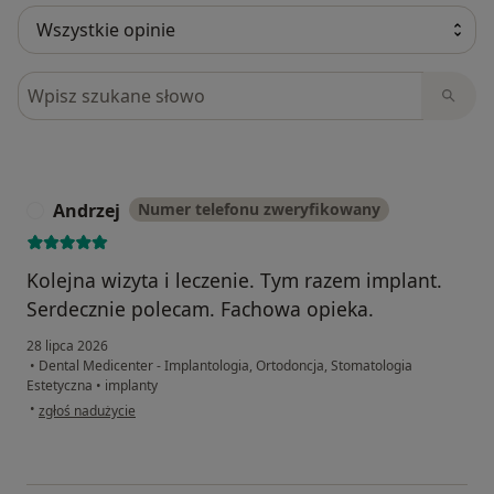
Szukaj w opiniach
Andrzej
Numer telefonu zweryfikowany
A
Kolejna wizyta i leczenie. Tym razem implant.
Serdecznie polecam. Fachowa opieka.
28 lipca 2026
•
Dental Medicenter - Implantologia, Ortodoncja, Stomatologia
Estetyczna
•
implanty
w opinii użytkownika Andrzej
•
zgłoś nadużycie