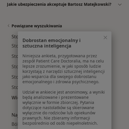
Jakie ubezpieczenia akceptuje Bartosz Matejkowski?
Powiązane wyszukiwania
Stomatolodzy w pobliżu
Dobrostan emocjonalny i
Stomatolodzy Śródmieście
sztuczna inteligencja
Stomatolodzy Mokotów
Niniejsza ankieta, przygotowana przez
zespół Patient Care Doctoralia, ma na celu
Stomatolodzy Wola
lepsze zrozumienie, w jaki sposób ludzie
korzystają z narzędzi sztucznej inteligencji
Stomatolodzy Ursynów
jako wsparcia dla swojego dobrostanu
emocjonalnego i zdrowia psychicznego.
Stomatolodzy Praga-Południe
Udział w ankiecie jest anonimowy, a wyniki
Więcej (14)
będą analizowane i prezentowane
wyłącznie w formie zbiorczej. Pytania
Więcej w kategorii: Stomatolodzy w pobliżu
dotyczące nastolatków są skierowane
wyłącznie do rodziców lub opiekunów
Najczęście leczone choroby
prawnych. Nie zbieramy informacji
bezpośrednio od osób niepełnoletnich.
Ból zęba w Warszawie