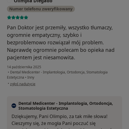
Olimpia Dlegado
O
Numer telefonu zweryfikowany
Pan Doktor jest przemiły, wszystko tłumaczy,
ogromnie empatyczny, szybko i
bezproblemowo rozwiązał mój problem.
Naprawdę ogromnie polecam bo opieka nad
pacjentem jest niesamowita.
14 października 2025
•
Dental Medicenter - Implantologia, Ortodoncja, Stomatologia
Estetyczna
•
Inny
w opinii użytkownika Olimpia Dlegado
•
zgłoś nadużycie
Dental Medicenter - Implantologia, Ortodoncja,
Stomatologia Estetyczna
Dziękujemy, Pani Olimpio, za tak miłe słowa!
Cieszymy się, że mogła Pani poczuć się