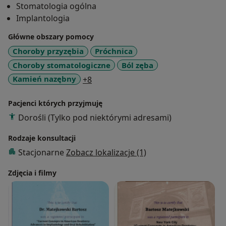
Stomatologia ogólna
protetykę. Stawiam na otwartą współpracę z
Implantologia
pacjentem, zawsze konsekwentnie i skrupulatnie
dążąc do ustalonych wspólnie celów.
Główne obszary pomocy
Choroby przyzębia
Próchnica
Zawodowo zainteresowany jestem rozwojem w
Choroby stomatologiczne
Ból zęba
kierunku protetyki oraz periodontologii. Przykładam
a11y_sr_more_diseases
Kamień nazębny
+8
ogromną uwagę do estetyki dziąseł i zębów.
Pacjenci których przyjmuję
Prywatnie jestem pasjonatem sportów wodnych,
Dorośli (Tylko pod niektórymi adresami)
podróży i dobrej kuchni.
Rodzaje konsultacji
Stacjonarne
Zobacz lokalizacje (1)
Zdjęcia i filmy