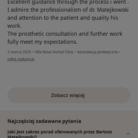
Excellent guidance through the process i went .
I admire the professionalism of dr. Matejkowski
and attention to the patient and quality his
work.
The prosthetic consultation and further work
fully meet my expectations.
2 marca 2025
•
Villa Nova Dental Clinic
•
konsultacja protetyczna
•
w opinii użytkownika Blagovesta Karemova
zgłoś nadużycie
Zobacz więcej
opinie powyżej
Najczęściej zadawane pytania
Jaki jest zakres porad oferowanych przez Bartosz
Matejkowski?