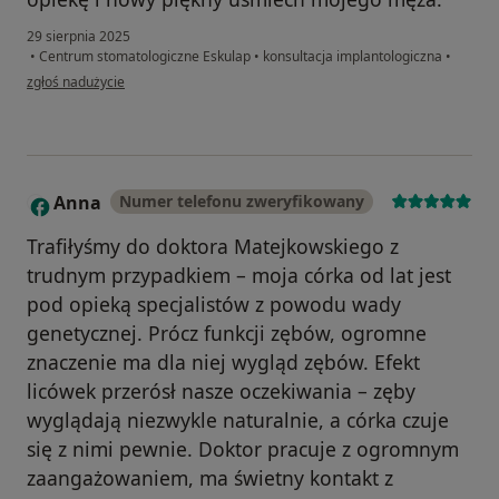
29 sierpnia 2025
•
Centrum stomatologiczne Eskulap
•
konsultacja implantologiczna
•
w opinii użytkownika Joanna
zgłoś nadużycie
Anna
Numer telefonu zweryfikowany
A
Trafiłyśmy do doktora Matejkowskiego z
trudnym przypadkiem – moja córka od lat jest
pod opieką specjalistów z powodu wady
genetycznej. Prócz funkcji zębów, ogromne
znaczenie ma dla niej wygląd zębów. Efekt
licówek przerósł nasze oczekiwania – zęby
wyglądają niezwykle naturalnie, a córka czuje
się z nimi pewnie. Doktor pracuje z ogromnym
zaangażowaniem, ma świetny kontakt z