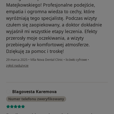
Matejkowskiego! Profesjonalne podejście,
empatia i ogromna wiedza to cechy, które
wyróżniają tego specjalistę. Podczas wizyty
czułem się zaopiekowany, a doktor dokładnie
wyjaśnił mi wszystkie etapy leczenia. Efekty
przerosły moje oczekiwania, a wizyty
przebiegały w komfortowej atmosferze.
Dziękuję za pomoc i troskę!
29 marca 2025
•
Villa Nova Dental Clinic
•
licówki cyfrowe
•
w opinii użytkownika Piotr
zgłoś nadużycie
Blagovesta Karemova
B
Numer telefonu zweryfikowany