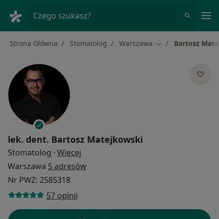
Me
Czego szukasz?
Strona Główna
Stomatolog
Warszawa
Bartosz Mate
Zmień miasto
lek. dent.
Bartosz Matejkowski
O specjalizacjach
Stomatolog
·
Więcej
Warszawa
5 adresów
Nr PWZ: 2585318
57 opinii