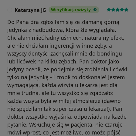
Katarzyna JG
Weryfikacja wizyty
K
Do Pana dra zgłosiłam się ze złamaną górną
jedynką z nadbudową, która źle wyglądała.
Chciałam mieć ładny uśmiech, naturalny efekt,
ale nie chciałam ingerencji w inne zęby, a
wszyscy dentyści zachęcali mnie do bondingu
lub licówek na kilku zębach. Pan doktor jako
jedyny ocenił, że podejmie się zrobienia licówki
tylko na jedynkę - i zrobił to doskonale! Jestem
wymagająca, każda wizyta u lekarza jest dla
mnie trudna, ale tu wszystko się zgadzało:
każda wizyta była w miłej atmosferze (dawno
nie spędziłam tak super czasu u lekarza!). Pan
doktor wszystko wyjaśnia, odpowiada na każde
pytanie. Wsłuchuje się w pacjenta, nie czaruje -
mówi wprost, co jest możliwe, co może pójść