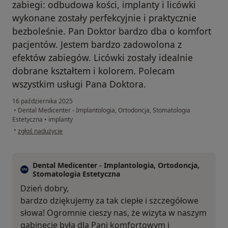
zabiegi: odbudowa kości, implanty i licówki
wykonane zostały perfekcyjnie i praktycznie
bezboleśnie. Pan Doktor bardzo dba o komfort
pacjentów. Jestem bardzo zadowolona z
efektów zabiegów. Licówki zostały idealnie
dobrane kształtem i kolorem. Polecam
wszystkim usługi Pana Doktora.
16 października 2025
•
Dental Medicenter - Implantologia, Ortodoncja, Stomatologia
Estetyczna
•
implanty
w opinii użytkownika Elżbieta
•
zgłoś nadużycie
Dental Medicenter - Implantologia, Ortodoncja,
Stomatologia Estetyczna
Dzień dobry,
bardzo dziękujemy za tak ciepłe i szczegółowe
słowa! Ogromnie cieszy nas, że wizyta w naszym
gabinecie była dla Pani komfortowym i