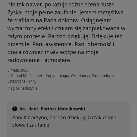
nie tak nawet, pokazuje różne scenariusze.
Zyskał moje pełne zaufanie. Jestem szczęśliwa,
że trafiłam na Pana doktora. Osiągnęłam
wymarzony efekt i czułam się zaopiekowana w
całym procesie. Bardzo dziękuję! Dziękuję też
przemiłej Pani asystentce, Pani obecność i
praca również miały wpływ na moje
zadowolenie i atmosferę.
3 maja 2026
•
Dental Medicenter - Implantologia, Ortodoncja, Stomatologia
Estetyczna
•
Inny
w opinii użytkownika Katarzyna JG
•
zgłoś nadużycie
lek. dent. Bartosz Matejkowski
Pani Katarzyno, bardzo dziękuję za tak ciepłe
słowa i zaufanie.