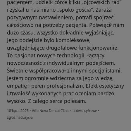
pacjentem, udzielił córce kilku „ojcowskich rad”
i zyskał u nas miano „spoko gościa”. Zaraża
pozytywnym nastawieniem, potrafi spojrzeć
całościowo na potrzeby pacjenta. Poświęcił nam
dużo czasu, wszystko dokładnie wyjaśniając.
Jego podejście było kompleksowe,
uwzględniające długofalowe funkcjonowanie.
To pasjonat nowych technologii, łączący
nowoczesność z indywidualnym podejściem.
Świetnie współpracował z innymi specjalistami.
Jestem ogromnie wdzięczna za jego wiedzę,
empatię i pełen profesjonalizm. Efekt estetyczny
i trwałość wykonanych prac oceniam bardzo
wysoko. Z całego serca polecam.
18 lipca 2025
•
Villa Nova Dental Clinic
•
licówki cyfrowe
•
w opinii użytkownika Anna
zgłoś nadużycie