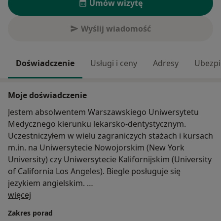
Umów wizytę
Wyślij wiadomość
Doświadczenie
Usługi i ceny
Adresy
Ubezpi
Moje doświadczenie
Jestem absolwentem Warszawskiego Uniwersytetu
Medycznego kierunku lekarsko-dentystycznym.
Uczestniczyłem w wielu zagraniczych stażach i kursach
m.in. na Uniwersytecie Nowojorskim (New York
University) czy Uniwersytecie Kalifornijskim (University
of California Los Angeles). Biegle posługuje się
jezykiem angielskim.
O mnie
więcej
W codziennej pracy zajmuje się tworzeniem pięknego
Zakres porad
uśmiechu poprzez stomatologię zachowawczą i