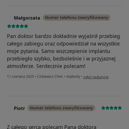
Małgorzata
Numer telefonu zweryfikowany
M
Pan doktor bardzo dokładnie wyjaśnił przebieg
całego zabiegu oraz odpowiedział na wszystkie
moje pytania. Samo wszczepienie implantu
przebiegło szybko, bezboleśnie i w przyjaznej
atmosferze. Serdecznie polecam!
w opinii użytkownika Małgor
11 czerwca 2025
•
Cićkiewicz Clinic
•
implanty
•
zgłoś nadużycie
Piotr
Numer telefonu zweryfikowany
P
Z całego serca polecam Pana doktora