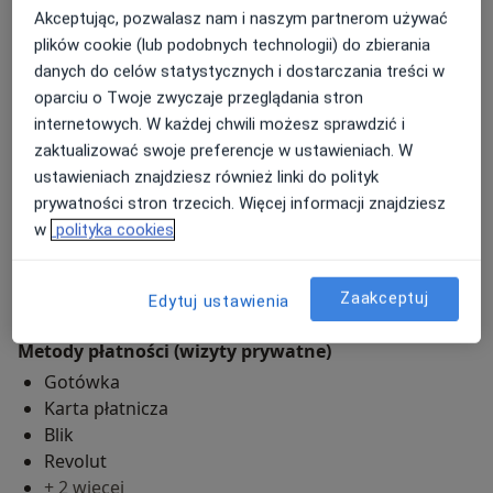
Akceptując, pozwalasz nam i naszym partnerom używać
plików cookie (lub podobnych technologii) do zbierania
Dental Medicenter - Implantologia,
danych do celów statystycznych i dostarczania treści w
Ortodoncja, Stomatologia Estetyczna
oparciu o Twoje zwyczaje przeglądania stron
Powstańców Śląskich 123/66,
Bemowo
, 01-355
Warszawa
internetowych. W każdej chwili możesz sprawdzić i
zaktualizować swoje preferencje w ustawieniach. W
ustawieniach znajdziesz również linki do polityk
Powiększ mapę
otwiera się w nowej karcie
prywatności stron trzecich. Więcej informacji znajdziesz
w
polityka cookies
Dostępność
Pokaż kalendarz
Zaakceptuj
Edytuj ustawienia
Metody płatności (wizyty prywatne)
Gotówka
Karta płatnicza
Blik
Revolut
+ 2 więcej