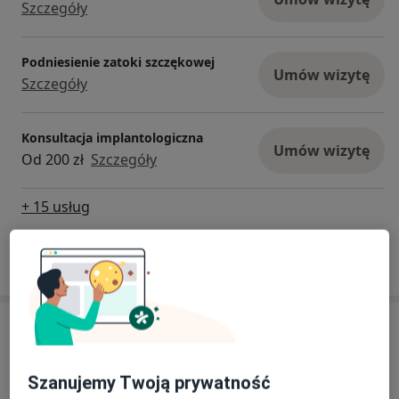
Szczegóły
Podniesienie zatoki szczękowej
Umów wizytę
Szczegóły
Konsultacja implantologiczna
Umów wizytę
Od 200 zł
Szczegóły
+ 15 usług
W jaki sposób ustalane są ceny?
Adresy (5)
Adres 1
Adres 2
Adres 3
Adres 4
Adres 5
Szanujemy Twoją prywatność