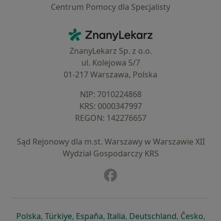
Centrum Pomocy dla Specjalisty
Kontakt
ZnanyLekarz - Strona główna
ZnanyLekarz Sp. z o.o.
ul. Kolejowa 5/7
01-217 Warszawa, Polska
NIP: ⁠7010224868
KRS: ⁠0000347997
REGON: ⁠142276657
Sąd Rejonowy dla m.st. Warszawy w Warszawie XII
Wydział Gospodarczy KRS
Facebook
otwiera się w nowej karcie
otwiera się w nowej karcie
otwiera się w nowej karcie
otwiera się w nowej karcie
otwiera się w nowej karci
otwiera się
otwi
Polska
,
Türkiye
,
España
,
Italia
,
Deutschland
,
Česko
,