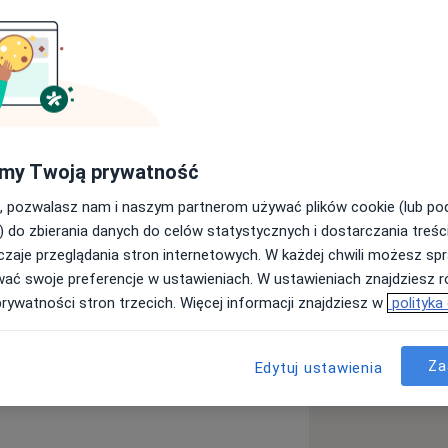
rskim Warszawskiego Uniwersytetu
18 r. Następnie w latach 2018-2019 w
 Radomiu ukończyłem staż
my Twoją prywatność
Kardiologii i Elektroterapii Serca UCK
, pozwalasz nam i naszym partnerom używać plików cookie (lub p
alizacyjne z kardiologii.
) do zbierania danych do celów statystycznych i dostarczania treśc
aburzenia rytmu, urządzenia
zaje przeglądania stron internetowych. W każdej chwili możesz spr
 niewydolności serca, choroby
wać swoje preferencje w ustawieniach. W ustawieniach znajdziesz ró
prywatności stron trzecich. Więcej informacji znajdziesz w
polityka
ocjacji Niewydolności Serca oraz
zystwa Kardiologicznego, a także
Za
Edytuj ustawienia