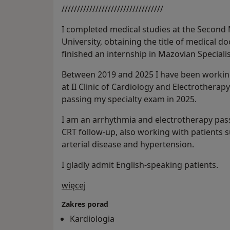
/////////////////////////////////
I completed medical studies at the Second
University, obtaining the title of medical do
finished an internship in Mazovian Speciali
Between 2019 and 2025 I have been working
at II Clinic of Cardiology and Electrotherap
passing my specialty exam in 2025.
I am an arrhythmia and electrotherapy pass
CRT follow-up, also working with patients s
arterial disease and hypertension.
I gladly admit English-speaking patients.
O mnie
więcej
Zakres porad
Kardiologia