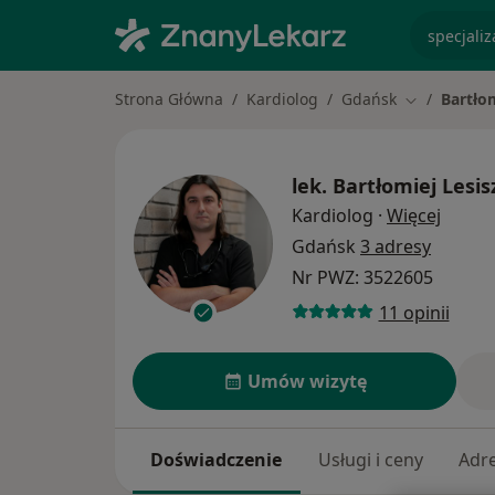
specjaliz
Strona Główna
Kardiolog
Gdańsk
Bartłom
Zmień mias
lek.
Bartłomiej Lesis
O spec
Kardiolog
·
Więcej
Gdańsk
3 adresy
Nr PWZ: 3522605
11 opinii
Umów wizytę
Doświadczenie
Usługi i ceny
Adr