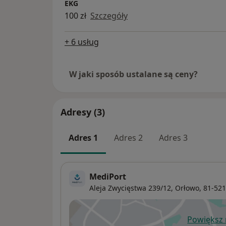
EKG
100 zł
Szczegóły
+ 6 usług
W jaki sposób ustalane są ceny?
Adresy (3)
Adres 1
Adres 2
Adres 3
MediPort
Aleja Zwycięstwa 239/12,
Orłowo
, 81-52
Powiększ
ot