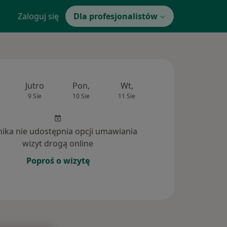
Zaloguj się
Dla profesjonalistów
Jutro
Pon,
Wt,
Śr,
Czw
9 Sie
10 Sie
11 Sie
12 Sie
13 Si
inika nie udostępnia opcji umawiania
wizyt drogą online
Poproś o wizytę