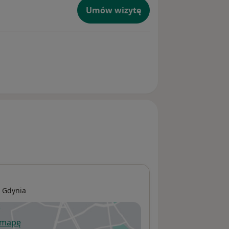
Umów wizytę
1
Gdynia
 mapę
wiera się w nowej karcie