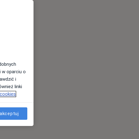
odobnych
i w oparciu o
awdzić i
wnież linki
 cookies
akceptuj