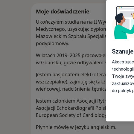
Moje doświadczenie
Ukończyłem studia na na II Wydziale Leka
Medycznego, uzyskując dyplom lekarza w 20
Mazowieckim Szpitalu Specjalistycznym w
podyplomowy.
Szanuje
W latach 2019–2025 pracowałem w II Klinice 
Akceptując
w Gdańsku, gdzie odbywałem szkolenie specj
technologii
Jestem pasjonatem elektroterapii serca (z
Twoje zwyc
wszczepialne), zajmuję się także leczeniem
zaktualizo
wieńcowej, nadciśnienia tętniczego
do polityk 
Jestem członkiem Asocjacji Rytmu Serca, As
Asocjacji Echokardiografii Polskiego Towar
European Society of Cardiology.
Płynnie mówię w języku angielskim.