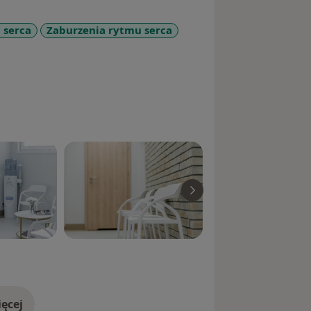
 serca
Zaburzenia rytmu serca
_diseases
ęcej