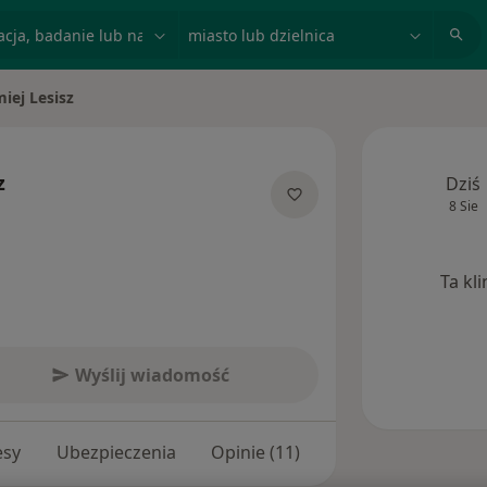
acja, badanie lub nazwisko
miasto lub dzielnica
iej Lesisz
to
z
Dziś
8 Sie
jalizacjach
Ta kl
Wyślij wiadomość
esy
Ubezpieczenia
Opinie (11)