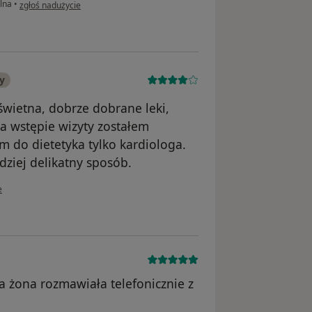
w opinii użytkownika Basia
lna
•
zgłoś nadużycie
y
 świetna, dobrze dobrane leki,
a wstępie wizyty zostałem
 do dietetyka tylko kardiologa.
ziej delikatny sposób.
wnika Bartek.
e
 żona rozmawiała telefonicznie z