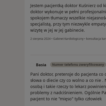
Jestem pacjentką doktor Kuśnierz od ki
doktor wykonuje w pełni profesjonalnie
spokojem tłumaczy wszelkie niejasnoś
specjalistą, przy tym niezwykle empat
wizytę w jej w jej gabinecie.
2 sierpnia 2024
•
Gabinet Kardiologiczny
•
konsultacja kar
Basia
Numer telefonu zweryfikowany
B
Pani doktor, pretensje do pacjenta co o
słowa o diecie czy co wolno a co nie 
osobą i takie rzeczy to lekarz powinie
problemy z nadciśnieniem. Ogólnie Pan
pacjent to nie "mięso" tylko człowiek