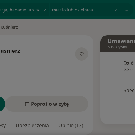
acja, badanie lub nazwisko
miasto lub dzielnica
 Kuśnierz
Umawiani
Nieaktywny
uśnierz
jalizacjach
Dziś
8 Sie
Spec
Poproś o wizytę
esy
Ubezpieczenia
Opinie (12)