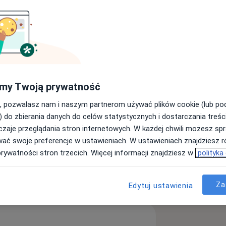
układu krążenia.
my Twoją prywatność
, pozwalasz nam i naszym partnerom używać plików cookie (lub p
) do zbierania danych do celów statystycznych i dostarczania treśc
rca
Zaburzenia rytmu serca
zaje przeglądania stron internetowych. W każdej chwili możesz spr
wać swoje preferencje w ustawieniach. W ustawieniach znajdziesz ró
a11y_sr_more_diseases
9
prywatności stron trzecich. Więcej informacji znajdziesz w
polityka
ęcej
doświadczeniu
Za
Edytuj ustawienia