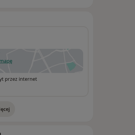
 mapę
wiera się w nowej karcie
t przez internet
ęcej
adresie
h