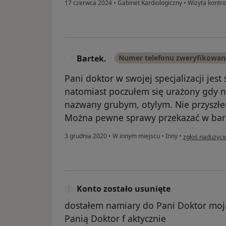
17 czerwca 2024
•
Gabinet Kardiologiczny
•
Wizyta kontro
Bartek.
Numer telefonu zweryfikowan
B
Pani doktor w swojej specjalizacji jest
natomiast poczułem się urażony gdy n
nazwany grubym, otylym. Nie przyszłem
Można pewne sprawy przekazać w bard
w opinii użytko
3 grudnia 2020
•
W innym miejscu
•
Inny
•
zgłoś nadużyci
Konto zostało usunięte
dostałem namiary do Pani Doktor moja
Panią Doktor f aktycznie