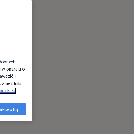
odobnych
i w oparciu o
awdzić i
wnież linki
 cookies
akceptuj