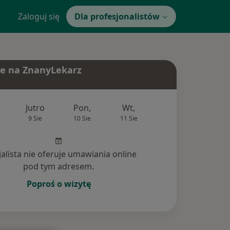
Zaloguj się
Dla profesjonalistów
e na ZnanyLekarz
Jutro
Pon,
Wt,
Śr,
Czw
9 Sie
10 Sie
11 Sie
12 Sie
13 Si
jalista nie oferuje umawiania online
pod tym adresem.
Poproś o wizytę