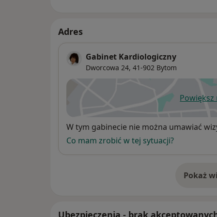
Adres
Gabinet Kardiologiczny
Dworcowa 24,
41-902
Bytom
Powiększ
ot
Dostępność
W tym gabinecie nie można umawiać wizy
Co mam zrobić w tej sytuacji?
Pokaż wi
o 
Ubezpieczenia - brak akceptowanyc