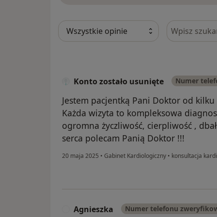
Szukaj w opi
Konto zostało usunięte
Numer tele
Jestem pacjentką Pani Doktor od kilku l
Każda wizyta to kompleksowa diagnost
ogromna życzliwość, cierpliwość , dbał
serca polecam Panią Doktor !!!
20 maja 2025
•
Gabinet Kardiologiczny
•
konsultacja kard
Agnieszka
Numer telefonu zweryfiko
A