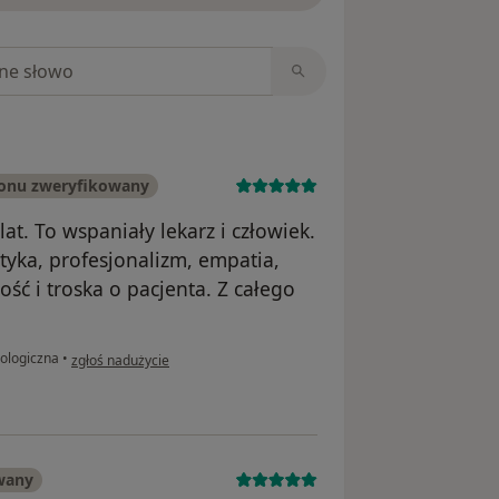
niach
fonu zweryfikowany
at. To wspaniały lekarz i człowiek.
yka, profesjonalizm, empatia,
ość i troska o pacjenta. Z całego
w opinii użytkownika Konto zostało usunięte
iologiczna
•
zgłoś nadużycie
wany