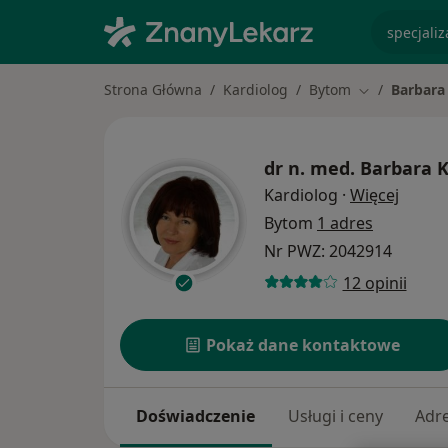
specjaliz
Strona Główna
Kardiolog
Bytom
Barbara
Zmień miasto
dr n. med.
Barbara K
O spec
Kardiolog
·
Więcej
Bytom
1 adres
Nr PWZ: 2042914
12 opinii
Pokaż dane kontaktowe
Doświadczenie
Usługi i ceny
Adr