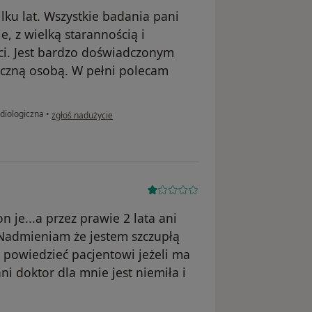
lku lat. Wszystkie badania pani
, z wielką starannością i
ci. Jest bardzo doświadczonym
yczną osobą. W pełni polecam
w opinii użytkownika Agnieszka
diologiczna
•
zgłoś nadużycie
n je...a przez prawie 2 lata ani
. Nadmieniam że jestem szczupłą
n powiedzieć pacjentowi jeżeli ma
i doktor dla mnie jest niemiła i