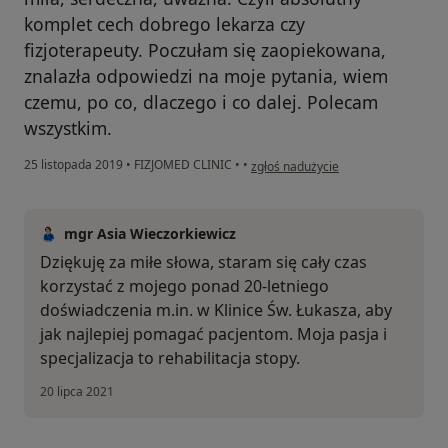
komplet cech dobrego lekarza czy
fizjoterapeuty. Poczułam się zaopiekowana,
znalazła odpowiedzi na moje pytania, wiem
czemu, po co, dlaczego i co dalej. Polecam
wszystkim.
w opinii użytkownika Konto zostało 
25 listopada 2019
•
FIZJOMED CLINIC
•
•
zgłoś nadużycie
mgr Asia Wieczorkiewicz
Dziękuję za miłe słowa, staram się cały czas
korzystać z mojego ponad 20-letniego
doświadczenia m.in. w Klinice Św. Łukasza, aby
jak najlepiej pomagać pacjentom. Moja pasja i
specjalizacja to rehabilitacja stopy.
20 lipca 2021