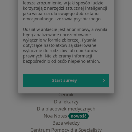
Kontakt
lepsze zrozumienie, w jaki sposób ludzie
korzystają z narzędzi sztucznej inteligencji
Dla pacjentów
jako wsparcia dla swojego dobrostanu
emocjonalnego i zdrowia psychicznego.
Lekarze
Placówki medyczne
Udział w ankiecie jest anonimowy, a wyniki
będą analizowane i prezentowane
Pytania i odpowiedzi
wyłącznie w formie zbiorczej. Pytania
Usługi i zabiegi
dotyczące nastolatków są skierowane
Choroby
wyłącznie do rodziców lub opiekunów
prawnych. Nie zbieramy informacji
Pomoc
bezpośrednio od osób niepełnoletnich.
Aplikacje mobilne
Blog dla pacjentów
Start survey
Dla profesjonalistów
Cennik
Dla lekarzy
Dla placówek medycznych
Noa Notes
nowość
Baza wiedzy
Centrum Pomocy dla Specjalisty