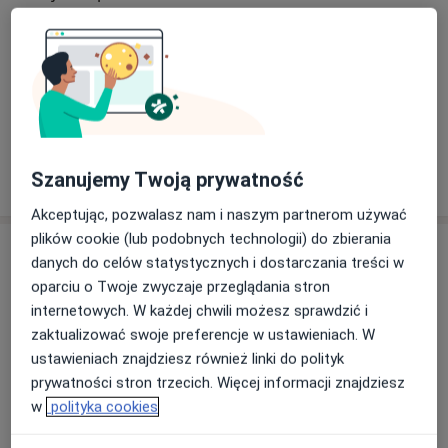
Rehabilitacja medyczna
doświadczenie pozwalają mi lepiej diagnozować i
przywracać sprawność pacjentom.
Główne obszary pomocy
Ból kostki
Dyskopatia
Kontuzje sportowe
a11y_sr_m
Rwa barkowa
Zespoły przeciążeniowe
+27
Udział w szkoleniu Globalnej Terapii Stopy
(ortopodolog Piotr Kostrzębski) umożliwił mi
specjalizację w terapii pacjentów
Pokaż więcej
Szanujemy Twoją prywatność
o doświadczeniu
borykających się z przewlekłym bólem, oraz
problemami wad i deformacji stopy. Aktualnie w
Akceptując, pozwalasz nam i naszym partnerom używać
Fizjomed Profesjonalna rehabilitacja - zajmuję się
plików cookie (lub podobnych technologii) do zbierania
Usługi i ceny
kompleksowo terapią i oceną funkcjonalną stóp w
danych do celów statystycznych i dostarczania treści w
ujęciu całego ciała, oraz przygotowuję indywidualne
oparciu o Twoje zwyczaje przeglądania stron
Terapia manualna
termoplastyczne wkładki ortopedyczne najlepszego na
internetowych. W każdej chwili możesz sprawdzić i
190 zł
Szczegóły
rynku systemu wkładek australijskiej marki ICB
zaktualizować swoje preferencje w ustawieniach. W
MEDICAL
ustawieniach znajdziesz również linki do polityk
Wykonanie wkładek ortopedycznych ICB Medical
prywatności stron trzecich. Więcej informacji znajdziesz
500 zł
Szczegóły
Kompleksowe badanie i wkładki są przygotowywane
w
polityka cookies
na jednej wizycie.