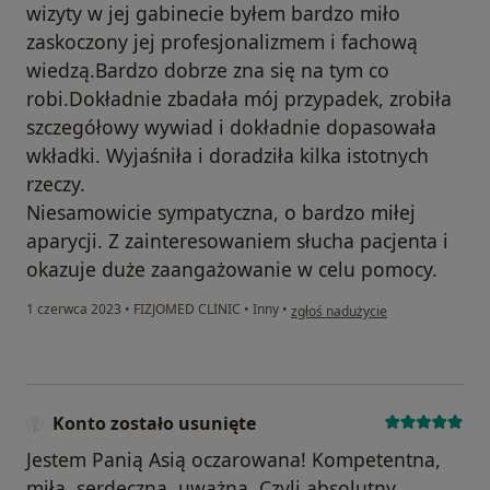
wizyty w jej gabinecie byłem bardzo miło
zaskoczony jej profesjonalizmem i fachową
Zapraszam wszystkich Państwa, którzy chcą
wiedzą.Bardzo dobrze zna się na tym co
całościowo zrozumieć i rozwiązać problem bólu lub
robi.Dokładnie zbadała mój przypadek, zrobiła
dyskomfortu w obrębie własnego ciała.
szczegółowy wywiad i dokładnie dopasowała
wkładki. Wyjaśniła i doradziła kilka istotnych
rzeczy.
Niesamowicie sympatyczna, o bardzo miłej
aparycji. Z zainteresowaniem słucha pacjenta i
okazuje duże zaangażowanie w celu pomocy.
w opinii użytkownika Q.Q
1 czerwca 2023
•
FIZJOMED CLINIC
•
Inny
•
zgłoś nadużycie
Konto zostało usunięte
Jestem Panią Asią oczarowana! Kompetentna,
miła, serdeczna, uważna. Czyli absolutny