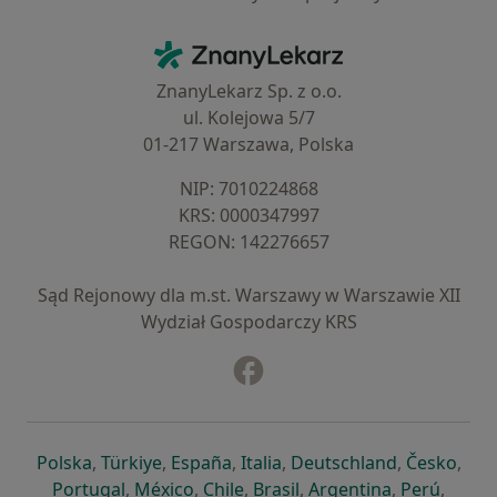
Kontakt
ZnanyLekarz - Strona główna
ZnanyLekarz Sp. z o.o.
ul. Kolejowa 5/7
01-217 Warszawa, Polska
NIP: ⁠7010224868
KRS: ⁠0000347997
REGON: ⁠142276657
Sąd Rejonowy dla m.st. Warszawy w Warszawie XII
Wydział Gospodarczy KRS
Facebook
otwiera się w nowej karcie
otwiera się w nowej karcie
otwiera się w nowej karcie
otwiera się w nowej karcie
otwiera się w nowej karci
otwiera się
otwi
Polska
,
Türkiye
,
España
,
Italia
,
Deutschland
,
Česko
,
otwiera się w nowej karcie
otwiera się w nowej karcie
otwiera się w nowej karcie
otwiera się w nowej kar
otwiera się 
otwier
Portugal
,
México
,
Chile
,
Brasil
,
Argentina
,
Perú
,