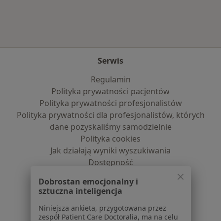
Serwis
Regulamin
Polityka prywatności pacjentów
Polityka prywatności profesjonalistów
Polityka prywatności dla profesjonalistów, których
dane pozyskaliśmy samodzielnie
Polityka cookies
Jak działają wyniki wyszukiwania
Dostępność
O nas
Dobrostan emocjonalny i
Praca
Rekrutujemy!
sztuczna inteligencja
Partnerzy
Niniejsza ankieta, przygotowana przez
Centrum prasowe
zespół Patient Care Doctoralia, ma na celu