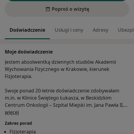
Poproś o wizytę
Doświadczenie
Usługi i ceny
Adresy
Ubezpi
Moje doświadczenie
Jestem absolwentką dziennych studiów Akademii
Wychowania Fizycznego w Krakowie, kierunek
Fizjoterapia.
Swoje ponad 20-letnie doświadczenie zdobywałam
m.in. w Klinice Świętego Łukasza, w Beskidzkim
Centrum Onkologii – Szpital Miejski im. Jana Pawła II,
O mnie
gdzie pracowałam zawodowo. Liczne kursy
więcej
i szkolenia (dyplomowany terapeuta OMT Kaltenborn-
Zakres porad
Evjenth, Medical Taping Concept, GTS i
Fizjoterapia
wiele innych), a przede wszystkim wieloletnie