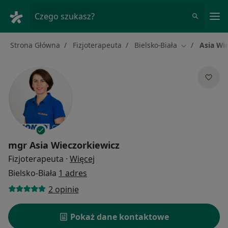
Me
Czego szukasz?
Strona Główna
Fizjoterapeuta
Bielsko-Biała
Asia Wi
Zmień miasto
mgr
Asia Wieczorkiewicz
O specjalizacjach
Fizjoterapeuta
·
Więcej
Bielsko-Biała
1 adres
2 opinie
Pokaż dane kontaktowe