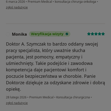
6 marca 2026
•
Premium Medical
•
konsultacja chirurga onkologa
•
w opinii użytkownika Leo
zgłoś nadużycie
Monika
Weryfikacja wizyty
M
Doktor A. Szymczak to bardzo oddany swojej
pracy specjalista, który uważnie słucha
pacjenta, jest pomocny, empatyczny i
uśmiechnięty. Takie podejście i zawodowa
kompetencja daje pacjentowi komfort i
poczucie bezpieczeństwa w chorobie. Panie
Doktorze dziękuje za odzyskane zdrowie i dobrą
opiekę.
28 lutego 2026
•
Premium Medical
•
Konsultacja chirurgiczna
•
w opinii użytkownika Monika
zgłoś nadużycie