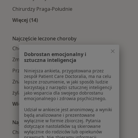
Chirurdzy Praga-Południe
Więcej (14)
Więcej w kategorii: Chirurdzy w pobliżu
Najczęście leczone choroby
Choroby chirurgiczne w Warszawie
Dobrostan emocjonalny i
Zmiany skórne w Warszawie
sztuczna inteligencja
Przepuklina w Warszawie
Niniejsza ankieta, przygotowana przez
zespół Patient Care Doctoralia, ma na celu
Znamiona w Warszawie
lepsze zrozumienie, w jaki sposób ludzie
korzystają z narzędzi sztucznej inteligencji
żylaki w Warszawie
jako wsparcia dla swojego dobrostanu
emocjonalnego i zdrowia psychicznego.
Więcej (15)
Udział w ankiecie jest anonimowy, a wyniki
Więcej w kategorii: Najczęście leczone chorob
będą analizowane i prezentowane
wyłącznie w formie zbiorczej. Pytania
Najpopularniejsze ubezpieczenia
dotyczące nastolatków są skierowane
wyłącznie do rodziców lub opiekunów
Chirurdzy z Medicover w Warszawie
prawnych. Nie zbieramy informacji