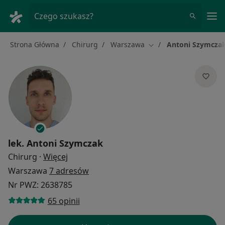
Me
Czego szukasz?
Strona Główna
Chirurg
Warszawa
Antoni Szymcza
Zmień miasto
lek.
Antoni Szymczak
O specjalizacjach
Chirurg
·
Więcej
Warszawa
7 adresów
Nr PWZ: 2638785
65 opinii