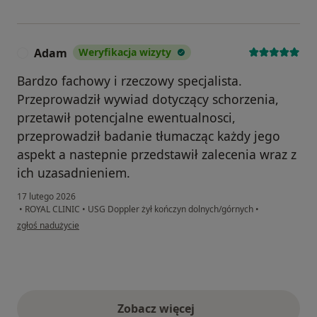
Adam
Weryfikacja wizyty
A
Bardzo fachowy i rzeczowy specjalista.
Przeprowadził wywiad dotyczący schorzenia,
przetawił potencjalne ewentualnosci,
przeprowadził badanie tłumacząc każdy jego
aspekt a nastepnie przedstawił zalecenia wraz z
ich uzasadnieniem.
17 lutego 2026
•
ROYAL CLINIC
•
USG Doppler żył kończyn dolnych/górnych
•
w opinii użytkownika Adam
zgłoś nadużycie
Zobacz więcej
opinie powyżej