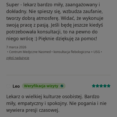
Super - lekarz bardzo miły, zaangażowany i
dokładny. Nie spieszy się, wzbudza zaufanie,
tworzy dobrą atmosferę. Widać, że wykonuje
swoją pracę z pasją. Jeśli będę jeszcze kiedyś
potrzebowała konsultacji, to na pewno do
niego wrócę :) Pięknie dziękuję za pomoc!
7 marca 2026
•
Centrum Medyczne Nasmed
•
konsultacja flebologiczna + USG
•
w opinii użytkownika Pacjent
zgłoś nadużycie
Leo
Weryfikacja wizyty
L
Lekarz o wielkiej kulturze osobistej. Bardzo
miły, empatyczny i spokojny. Nie pogania i nie
wywiera presji czasowej.