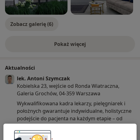
Zobacz galerię (6)
Pokaż więcej
o doświadczeniu
Aktualności
lek. Antoni Szymczak
Kobielska 23, wejście od Ronda Wiatraczna,
Galeria Grochów, 04-359 Warszawa
Wykwalifikowana kadra lekarzy, pielęgniarek i
położnych gwarantuje indywidualne, holistyczne
podejście do pacjenta na każdym etapie – od
profilaktyki i prewencji chorób, poprzez leczenie
na najwyższym poziomie i działania w zakresie