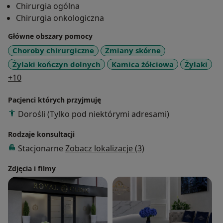
Chirurgia ogólna
otwartą,
Chirurgia onkologiczna
- chirurgia raka piersi (onkoplastyka, rekonstrukcje
implantami),
Główne obszary pomocy
- nowotwory tarczycy,
Choroby chirurgiczne
Zmiany skórne
- operacje z zakresu chirurgii ogólnej - przepukliny,
Żylaki kończyn dolnych
Kamica żółciowa
Żylaki
pęcherzyk żółciowy, torbiele włosowe, tłuszczaki,
a11y_sr_more_diseases
+10
- zabiegi flebologiczne - leczenie żylaków metodami
wewnątrznaczyniowymi i skleroterapią,
Pacjenci których przyjmuję
- diagnostyka ultrasonograficzna (jama brzuszna,
Dorośli (Tylko pod niektórymi adresami)
tarczyca, piersi, Doppler, biopsje).
Rodzaje konsultacji
Poza pracą: muzyka, sport, podróże.
Stacjonarne
Zobacz lokalizacje (3)
Zdjęcia i filmy