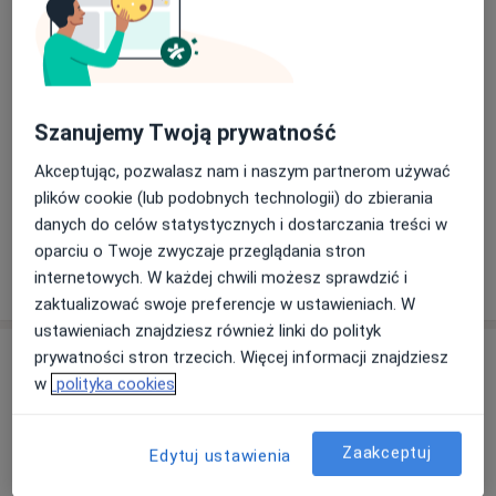
promocji zdrowia. Lekarze Premium Medical
Dowiedz się więcej
wybiorą najlepszą metodę leczenia. Na każdym
26/06/2026
etapie będą również służyć radą i wsparciem.
Wszystkich pacjentów traktujemy poważnie, z
szacunkiem i zainteresowaniem, a każdy przejaw
Szanujemy Twoją prywatność
troski o zdrowie uważamy za godny uwagi.
Serdecznie zapraszamy do Premium Medical.
Akceptując, pozwalasz nam i naszym partnerom używać
plików cookie (lub podobnych technologii) do zbierania
danych do celów statystycznych i dostarczania treści w
oparciu o Twoje zwyczaje przeglądania stron
Pokaż więcej aktualności (2)
internetowych. W każdej chwili możesz sprawdzić i
zaktualizować swoje preferencje w ustawieniach. W
ustawieniach znajdziesz również linki do polityk
Usługi i ceny
prywatności stron trzecich. Więcej informacji znajdziesz
w
polityka cookies
Konsultacja chirurgiczna
Umów wizytę
Od 280 zł
Szczegóły
Zaakceptuj
Edytuj ustawienia