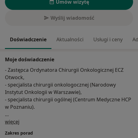
Umów wizytę
Wyślij wiadomość
Doświadczenie
Aktualności
Usługi i ceny
Ad
Moje doświadczenie
- Zastępca Ordynatora Chirurgii Onkologicznej ECZ
Otwock,
- specjalista chirurgii onkologocznej (Narodowy
Instytut Onkologii w Warszawie),
- specjalista chirurgii ogólnej (Centrum Medyczne HCP
w Poznaniu).
O mnie
W czym mogę pomóc:
więcej
- nowotwory jelit i żołądka, przerzuty do wątroby,
Zakres porad
operacje metodą robotyczną, laparoskopową i