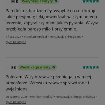
M K
Weryfikacja wizyty
M
Pan doktor, bardzo miły, wypytał na co choruje
jakie przyjmuję leki,powiedział na czym polega
leczenie, zapytał czy mam jakieś pytania. Wizyta
przebiegła bardzo miło i przyjemnie.
4 lipca 2026
•
Premium Medical
•
Konsultacja chirurgiczna
•
w opinii użytkownika M K
zgłoś nadużycie
EB
Weryfikacja wizyty
E
Polecam. Wizyty zawsze przebiegają w miłej
atmosferze. Wszystko zawsze sprawdzone i
wyjaśnione.
26 czerwca 2026
•
Premium Medical
•
konsultacja chirurga onkologa
•
w opinii użytkownika EB
zgłoś nadużycie