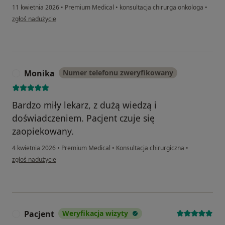
11 kwietnia 2026
•
Premium Medical
•
konsultacja chirurga onkologa
•
w opinii użytkownika Ela
zgłoś nadużycie
Monika
Numer telefonu zweryfikowany
M
Bardzo miły lekarz, z dużą wiedzą i
doświadczeniem. Pacjent czuje się
zaopiekowany.
4 kwietnia 2026
•
Premium Medical
•
Konsultacja chirurgiczna
•
w opinii użytkownika Monika
zgłoś nadużycie
Pacjent
Weryfikacja wizyty
P