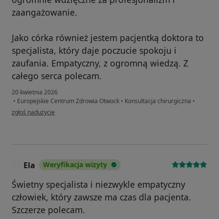
zaangażowanie.
Jako córka również jestem pacjentką doktora to
specjalista, który daje poczucie spokoju i
zaufania. Empatyczny, z ogromną wiedzą. Z
całego serca polecam.
20 kwietnia 2026
•
Europejskie Centrum Zdrowia Otwock
•
Konsultacja chirurgiczna
•
w opinii użytkownika Edyta
zgłoś nadużycie
Ela
Weryfikacja wizyty
E
Świetny specjalista i niezwykle empatyczny
człowiek, który zawsze ma czas dla pacjenta.
Szczerze polecam.