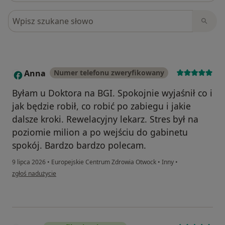
Szukaj w opiniach
Anna
Numer telefonu zweryfikowany
A
Byłam u Doktora na BGI. Spokojnie wyjaśnił co i
jak będzie robił, co robić po zabiegu i jakie
dalsze kroki. Rewelacyjny lekarz. Stres był na
poziomie milion a po wejściu do gabinetu
spokój. Bardzo bardzo polecam.
9 lipca 2026
•
Europejskie Centrum Zdrowia Otwock
•
Inny
•
w opinii użytkownika Anna
zgłoś nadużycie