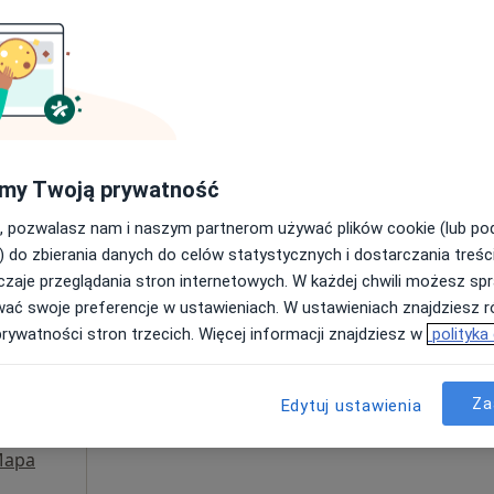
Umawianie online nie jest dostępne
Poproś o wizytę
my Twoją prywatność
350 zł
, pozwalasz nam i naszym partnerom używać plików cookie (lub p
) do zbierania danych do celów statystycznych i dostarczania treśc
zaje przeglądania stron internetowych. W każdej chwili możesz spr
Dziś
Jutro
Sob,
Ndz,
wać swoje preferencje w ustawieniach. W ustawieniach znajdziesz ró
6 Sie
7 Sie
8 Sie
9 Sie
zka
prywatności stron trzecich. Więcej informacji znajdziesz w
polityka
Umawianie online nie jest dostępne
Za
Edytuj ustawienia
Poproś o wizytę
apa