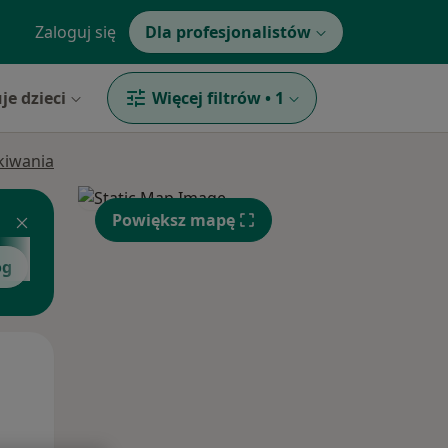
Zaloguj się
Dla profesjonalistów
je dzieci
Więcej filtrów
•
1
ukiwania
Powiększ mapę
og
Ginekolog
Zobacz więcej
Pon,
Wt,
Śr,
10 Sie
11 Sie
12 Sie