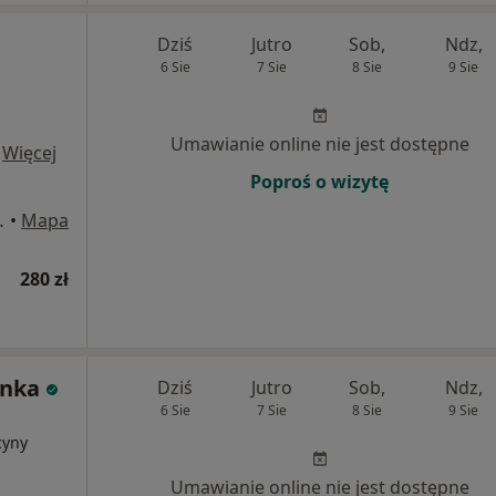
Dziś
Jutro
Sob,
Ndz,
6 Sie
7 Sie
8 Sie
9 Sie
Umawianie online nie jest dostępne
·
Więcej
Poproś o wizytę
j 97, Warszawa
•
Mapa
280 zł
enka
Dziś
Jutro
Sob,
Ndz,
6 Sie
7 Sie
8 Sie
9 Sie
cyny
Umawianie online nie jest dostępne