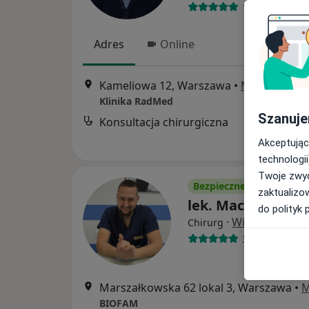
1329 opinii
Adres
Online
Kameliowa 12, Warszawa
•
Mapa
Klinika RadMed
Szanuje
Konsultacja chirurgiczna
Akceptując
technologii
Twoje zwyc
Bezpieczne płatności
zaktualizo
lek. Maciej Kokos
do polityk 
·
Więcej
Chirurg
312 opinii
Marszałkowska 62 lokal 3, Warszawa
•
M
BIOFAM