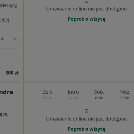
ziecięcy,
Umawianie online nie jest dostępne
i
Poproś o wizytę
ęcej
 4
Online
300 zł
andra
Dziś
Jutro
Sob,
Ndz,
6 Sie
7 Sie
8 Sie
9 Sie
ęcej
Umawianie online nie jest dostępne
Poproś o wizytę