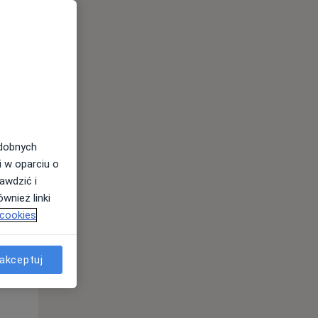
odobnych
i w oparciu o
awdzić i
Pon,
Wt,
Śr,
wnież linki
10 Sie
11 Sie
12 Sie
 cookies
akceptuj