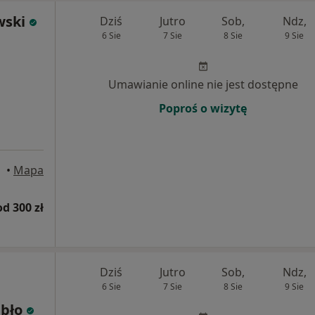
wski
Dziś
Jutro
Sob,
Ndz,
6 Sie
7 Sie
8 Sie
9 Sie
Umawianie online nie jest dostępne
Poproś o wizytę
awa
•
Mapa
od 300 zł
Dziś
Jutro
Sob,
Ndz,
6 Sie
7 Sie
8 Sie
9 Sie
ębło