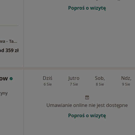
Poproś o wizytę
Centrum Medyczne Grupa LUX MED Warszawa - Taśmowa 7
od 359 zł
now
Dziś
Jutro
Sob,
Ndz,
6 Sie
7 Sie
8 Sie
9 Sie
cyny
Umawianie online nie jest dostępne
Poproś o wizytę