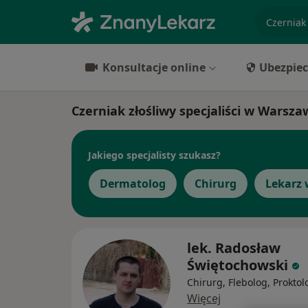
specjaliz
Konsultacje online
Ubezpiec
Czerniak złośliwy specjaliści w Warsza
Jakiego specjalisty szukasz?
Dermatolog
Chirurg
Lekarz 
lek. Radosław
Świętochowski
Chirurg, Flebolog, Proktol
Więcej