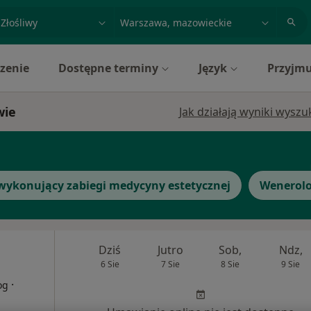
acja, badanie lub nazwisko
miasto lub dzielnica
zenie
Dostępne terminy
Język
Przyjmu
wie
Jak działają wyniki wysz
wykonujący zabiegi medycyny estetycznej
Wenerol
Dziś
Jutro
Sob,
Ndz,
6 Sie
7 Sie
8 Sie
9 Sie
·
og