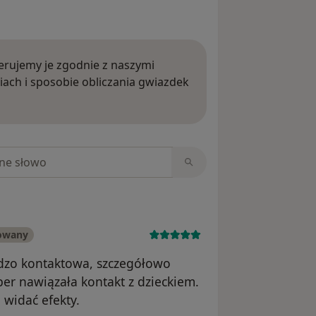
rujemy je zgodnie z naszymi
iach i sposobie obliczania gwiazdek
ięcej o opiniach
niach
kowany
rdzo kontaktowa, szczegółowo
er nawiązała kontakt z dzieckiem.
 widać efekty.