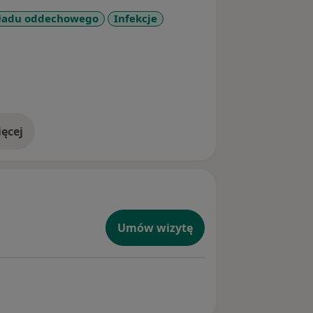
ładu oddechowego
Infekcje
1y_sr_more_diseases
ęcej
doświadczeniu
Umów wizytę