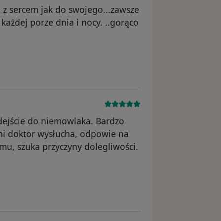
a z sercem jak do swojego...zawsze
każdej porze dnia i nocy. ..gorąco
dejście do niemowlaka. Bardzo
ani doktor wysłucha, odpowie na
emu, szuka przyczyny dolegliwości.
nięte