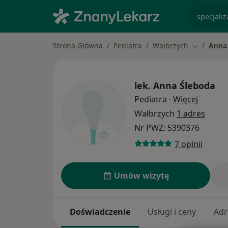
specjaliz
Strona Główna
Pediatra
Wałbrzych
Anna
Zmień mia
lek.
Anna Śleboda
O specj
Pediatra
·
Więcej
Wałbrzych
1 adres
Nr PWZ: 5390376
7 opinii
Umów wizytę
Doświadczenie
Usługi i ceny
Adr