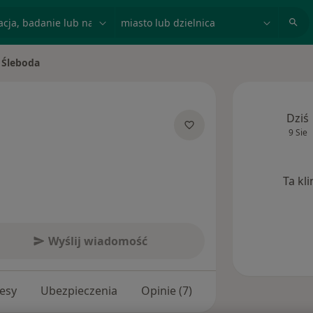
acja, badanie lub nazwisko
miasto lub dzielnica
 Śleboda
sto
Dziś
9 Sie
alizacjach
Ta kl
Wyślij wiadomość
esy
Ubezpieczenia
Opinie (7)