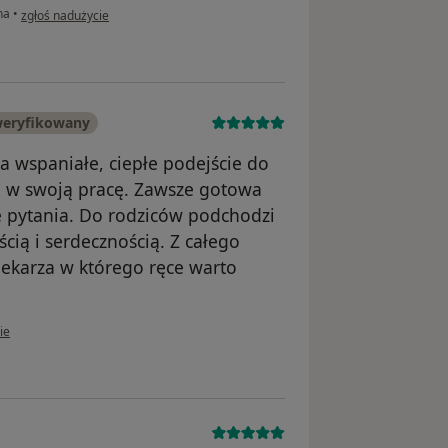
w opinii użytkownika Małgorzata
na
•
zgłoś nadużycie
weryfikowany
a wspaniałe, ciepłe podejście do
a w swoją pracę. Zawsze gotowa
 pytania. Do rodziców podchodzi
cią i serdecznością. Z całego
lekarza w którego ręce warto
kownika Antoś z rodzicami
ie