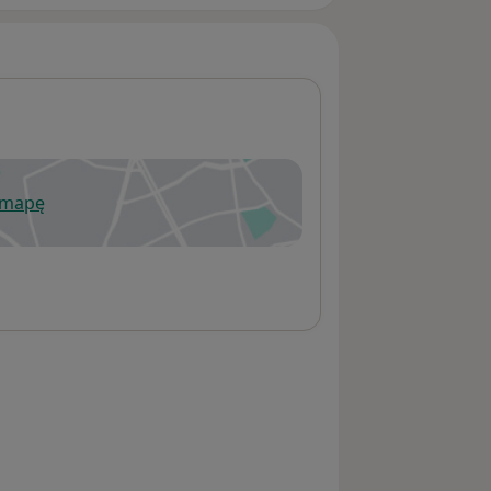
 mapę
wiera się w nowej karcie