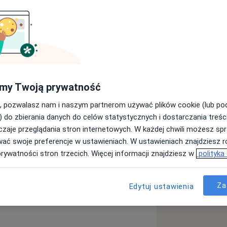
ii, absolwentka Uniwersytetu
ego Towarzystwa Lekarskiego oraz
.
ad dziećmi, szczególnie nad
my Twoją prywatność
leczenie chorób wieku dziecięcego, a
, pozwalasz nam i naszym partnerom używać plików cookie (lub p
mi i dziećmi urodzonymi z niską masą
) do zbierania danych do celów statystycznych i dostarczania treśc
zaje przeglądania stron internetowych. W każdej chwili możesz spr
okiego zakresu usług, w tym:
wać swoje preferencje w ustawieniach. W ustawieniach znajdziesz ró
prywatności stron trzecich. Więcej informacji znajdziesz w
polityka
czepień ochronnych
Za
a
Edytuj ustawienia
odków i niemowląt