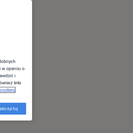
odobnych
i w oparciu o
awdzić i
wnież linki
 cookies
akceptuj