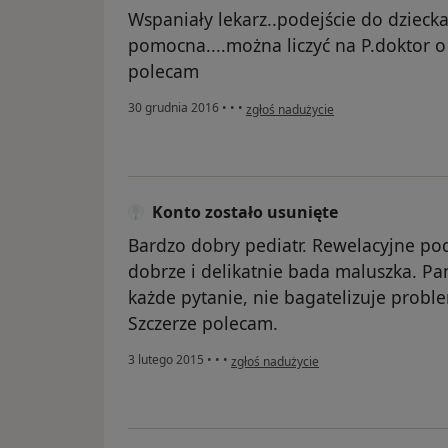
Wspaniały lekarz..podejście do dzieck
pomocna....można liczyć na P.doktor o 
polecam
w opinii użytkownika Pacjent
30 grudnia 2016
•
•
•
zgłoś nadużycie
Konto zostało usunięte
Bardzo dobry pediatr. Rewelacyjne po
dobrze i delikatnie bada maluszka. P
każde pytanie, nie bagatelizuje probl
Szczerze polecam.
w opinii użytkownika Konto zostało usu
3 lutego 2015
•
•
•
zgłoś nadużycie