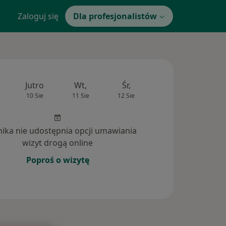
Zaloguj się
Dla profesjonalistów
Jutro
Wt,
Śr,
Czw,
Pt,
10 Sie
11 Sie
12 Sie
13 Sie
14 Si
inika nie udostępnia opcji umawiania
wizyt drogą online
Poproś o wizytę