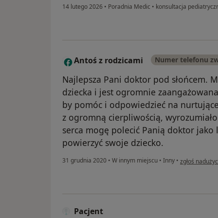
14 lutego 2026
•
Poradnia Medic
•
konsultacja pediatrycz
Antoś z rodzicami
Numer telefonu z
A
Najlepsza Pani doktor pod słońcem. M
dziecka i jest ogromnie zaangażowan
by pomóc i odpowiedzieć na nurtujące
z ogromną cierpliwością, wyrozumiałoś
serca mogę polecić Panią doktor jako 
powierzyć swoje dziecko.
w opinii użyt
31 grudnia 2020
•
W innym miejscu
•
Inny
•
zgłoś nadużyc
Pacjent