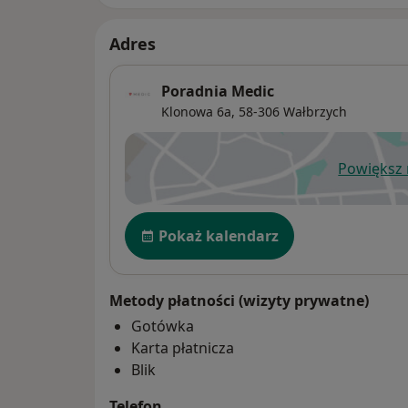
Adres
Poradnia Medic
Klonowa 6a,
58-306
Wałbrzych
Powiększ
ot
Dostępność
Pokaż kalendarz
Metody płatności (wizyty prywatne)
Gotówka
Karta płatnicza
Blik
Telefon