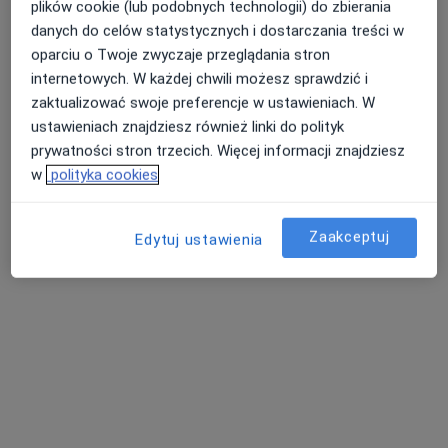
plików cookie (lub podobnych technologii) do zbierania
danych do celów statystycznych i dostarczania treści w
oparciu o Twoje zwyczaje przeglądania stron
internetowych. W każdej chwili możesz sprawdzić i
lek. Anna Śleboda
zaktualizować swoje preferencje w ustawieniach. W
Pediatra, Neonatolog
ustawieniach znajdziesz również linki do polityk
7 opinii
prywatności stron trzecich. Więcej informacji znajdziesz
Klonowa 6a, Wałbrzych
•
Mapa
w
polityka cookies
Poradnia Medic
Konsultacja pediatryczna
250 zł
Zaakceptuj
Edytuj ustawienia
Specjalista nie oferuje umawiania online pod tym adresem.
Poproś o wizytę