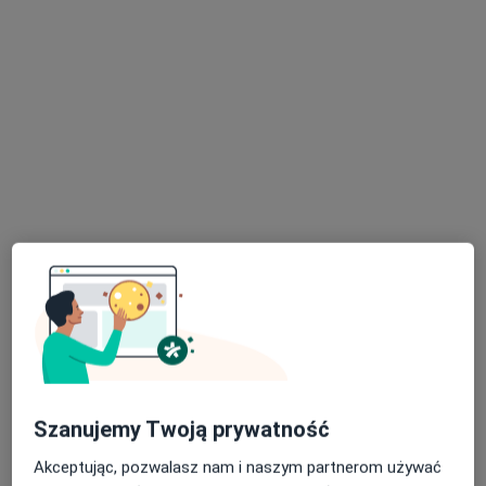
USG Affidea
Diagnostyka
7 opinii
Długa 2e, Wałbrzych
•
Mapa
Affidea Wałbrzych
Konsultacja diagnostyczna
od 250 zł
Specjalista nie oferuje umawiania online pod tym adresem.
Poproś o wizytę
Szanujemy Twoją prywatność
Akceptując, pozwalasz nam i naszym partnerom używać