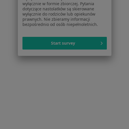
wyłącznie w formie zbiorczej. Pytania
Praca
Rekrutujemy!
dotyczące nastolatków są skierowane
Partnerzy
wyłącznie do rodziców lub opiekunów
prawnych. Nie zbieramy informacji
Centrum prasowe
bezpośrednio od osób niepełnoletnich.
Kontakt
Dla pacjentów
Start survey
Lekarze
Placówki medyczne
Pytania i odpowiedzi
Usługi i zabiegi
Choroby
Pomoc
Aplikacje mobilne
Blog dla pacjentów
Dla profesjonalistów
Cennik
Dla lekarzy