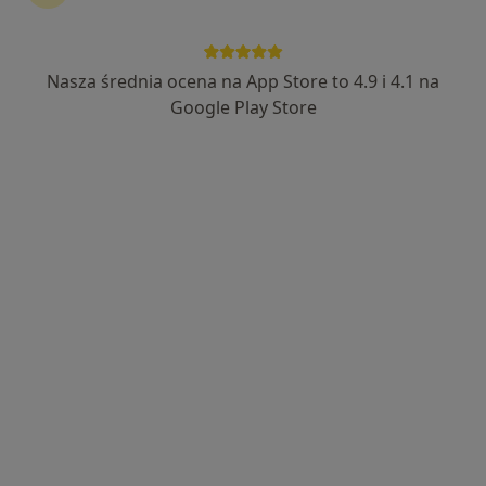
Nasza średnia ocena na App Store to 4.9 i 4.1 na
lek. Joanna Kieliszczyk
Google Play Store
Pediatra
14 opinii
Klonowa 6a, Wałbrzych
•
Mapa
Poradnia Medic
Konsultacja pediatryczna
250 zł
Specjalista nie oferuje umawiania online pod tym adresem.
Poproś o wizytę