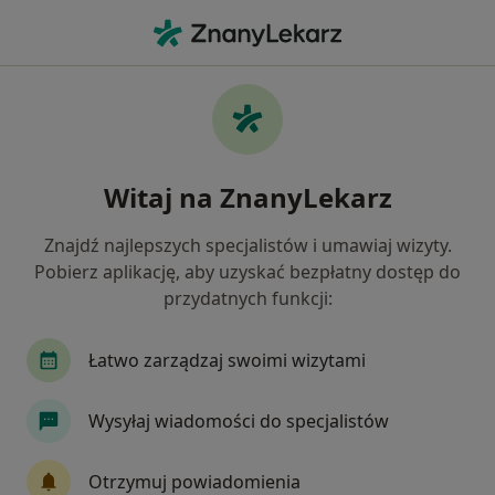
Me
Choroby Wieku Dziecięcego • Wałbrzych, dolnośląskie
Filtry
• 1
Ubezpieczenie
Map
Choroby wieku dziecięcego specjaliści w
Witaj na ZnanyLekarz
Wałbrzychu
Jak działają wyniki wyszukiwania
Znajdź najlepszych specjalistów i umawiaj wizyty.
Pobierz aplikację, aby uzyskać bezpłatny dostęp do
przydatnych funkcji:
Jakiego specjalisty szukasz?
Pediatra
Diagnostyka
Neonatolog
C
Łatwo zarządzaj swoimi wizytami
Wysyłaj wiadomości do specjalistów
Otrzymuj powiadomienia