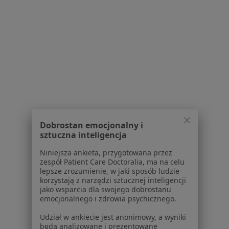
Więcej w kategorii: Schorzenia w Wałbrzychu
Choroby Wieku Dziecięcego Specjaliści W Wałbrzychu
Serwis
Dobrostan emocjonalny i
Regulamin
sztuczna inteligencja
Polityka prywatności pacjentów
Niniejsza ankieta, przygotowana przez
Polityka prywatności profesjonalistów
zespół Patient Care Doctoralia, ma na celu
Polityka prywatności dla profesjonalistów, których
lepsze zrozumienie, w jaki sposób ludzie
dane pozyskaliśmy samodzielnie
korzystają z narzędzi sztucznej inteligencji
jako wsparcia dla swojego dobrostanu
Polityka cookies
emocjonalnego i zdrowia psychicznego.
Jak działają wyniki wyszukiwania
Dostępność
Udział w ankiecie jest anonimowy, a wyniki
będą analizowane i prezentowane
O nas