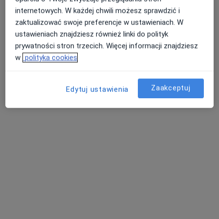
internetowych. W każdej chwili możesz sprawdzić i
zaktualizować swoje preferencje w ustawieniach. W
ustawieniach znajdziesz również linki do polityk
prywatności stron trzecich. Więcej informacji znajdziesz
w
polityka cookies
lek. Anna Śleboda
Pediatra, Neonatolog
Zaakceptuj
7 opinii
Edytuj ustawienia
Klonowa 6a, Wałbrzych
•
Mapa
Poradnia Medic
Konsultacja pediatryczna
250 zł
Specjalista nie oferuje umawiania online pod tym adresem.
Poproś o wizytę