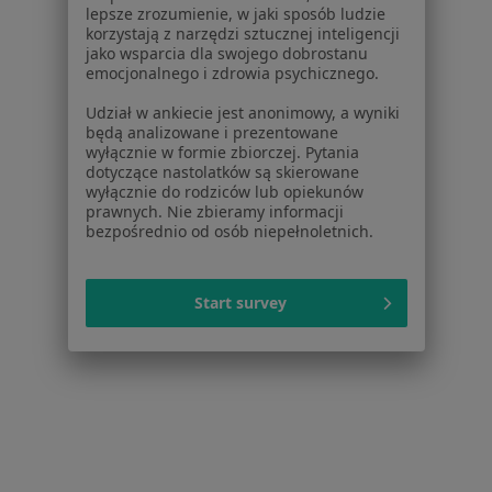
lepsze zrozumienie, w jaki sposób ludzie
Jak działają wyniki wyszukiwania
korzystają z narzędzi sztucznej inteligencji
Dostępność
jako wsparcia dla swojego dobrostanu
O nas
emocjonalnego i zdrowia psychicznego.
Praca
Rekrutujemy!
Udział w ankiecie jest anonimowy, a wyniki
Partnerzy
będą analizowane i prezentowane
Centrum prasowe
wyłącznie w formie zbiorczej. Pytania
dotyczące nastolatków są skierowane
Kontakt
wyłącznie do rodziców lub opiekunów
prawnych. Nie zbieramy informacji
Dla pacjentów
bezpośrednio od osób niepełnoletnich.
Lekarze
Placówki medyczne
Start survey
Pytania i odpowiedzi
Usługi i zabiegi
Choroby
Pomoc
Aplikacje mobilne
Blog dla pacjentów
Dla profesjonalistów