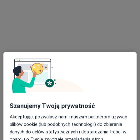
lek. Joanna Kieliszczyk
Pediatra
14 opinii
Klonowa 6a, Wałbrzych
•
Mapa
Poradnia Medic
Konsultacja pediatryczna
250 zł
Specjalista nie oferuje umawiania online pod tym adresem.
Szanujemy Twoją prywatność
Poproś o wizytę
Akceptując, pozwalasz nam i naszym partnerom używać
plików cookie (lub podobnych technologii) do zbierania
danych do celów statystycznych i dostarczania treści w
oparciu o Twoje zwyczaje przeglądania stron