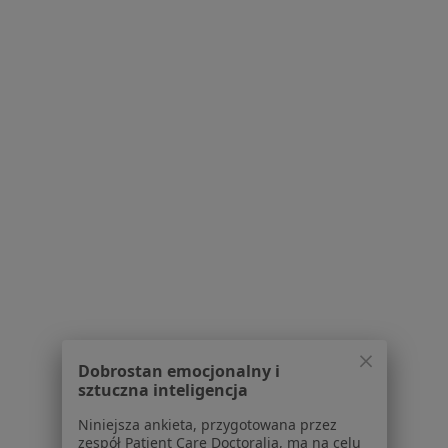
Infekcje dróg moczowych w Wałbrzychu
Więcej (15)
Więcej w kategorii: Schorzenia w Wałbrzychu
Grypa Specjaliści W Wałbrzychu
Serwis
Regulamin
Polityka prywatności pacjentów
Polityka prywatności profesjonalistów
Dobrostan emocjonalny i
sztuczna inteligencja
Polityka prywatności dla profesjonalistów, których
dane pozyskaliśmy samodzielnie
Niniejsza ankieta, przygotowana przez
Polityka cookies
zespół Patient Care Doctoralia, ma na celu