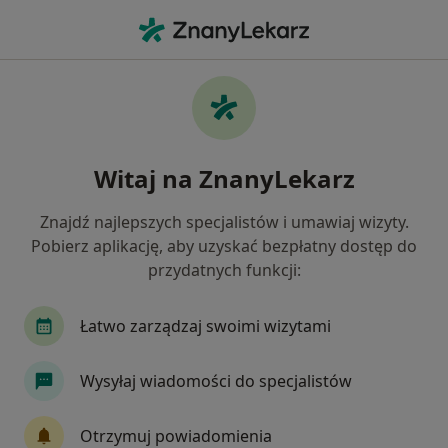
Me
Grypa • Wałbrzych, dolnośląskie
Filtry
• 1
Mapa
Grypa specjaliści w Wałbrzychu
Witaj na ZnanyLekarz
Jak działają wyniki wyszukiwania
Znajdź najlepszych specjalistów i umawiaj wizyty.
Pobierz aplikację, aby uzyskać bezpłatny dostęp do
Jakiego specjalisty szukasz?
przydatnych funkcji:
Pediatra
Internista
Nefrolog
Chirurg
Łatwo zarządzaj swoimi wizytami
Wysyłaj wiadomości do specjalistów
Otrzymuj powiadomienia