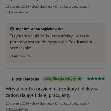
23 stycznia 2026
•
GAYA Gabinety
•
Konsultacja dietetyczna
•
w opinii użytkownika M.O
zgłoś nadużycie
mgr inż. Anna Sajdakowska
Trzymam kciuki za świetne efekty i w razie
potrzeby jestem do dyspozycji. Pozdrawiam
serdecznie!
21 marca 2026
Piotr i Natalia
Weryfikacja wizyty
P
Wizyta bardzo przyjemna rezultaty i efekty są
zadowalające i dalej pracujemy
20 stycznia 2026
•
GAYA Gabinety
•
Konsultacja dietetyczna
•
w opinii użytkownika Piotr i Natalia
zgłoś nadużycie