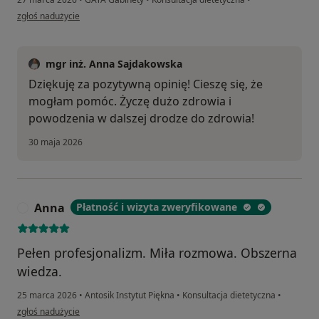
w opinii użytkownika Marta
zgłoś nadużycie
mgr inż. Anna Sajdakowska
Dziękuję za pozytywną opinię! Cieszę się, że
mogłam pomóc. Życzę dużo zdrowia i
powodzenia w dalszej drodze do zdrowia!
30 maja 2026
Anna
Płatność i wizyta zweryfikowane
A
Pełen profesjonalizm. Miła rozmowa. Obszerna
wiedza.
25 marca 2026
•
Antosik Instytut Piękna
•
Konsultacja dietetyczna
•
w opinii użytkownika Anna
zgłoś nadużycie