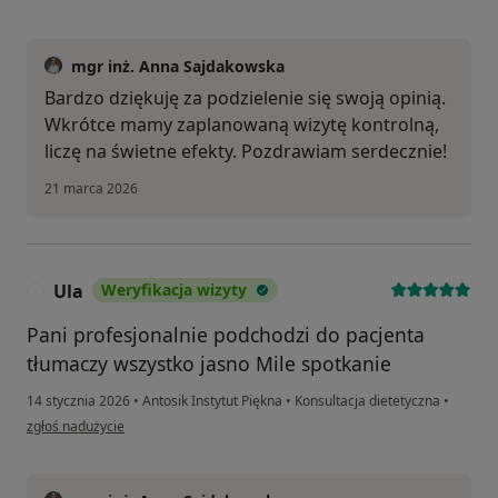
mgr inż. Anna Sajdakowska
Bardzo dziękuję za podzielenie się swoją opinią.
Wkrótce mamy zaplanowaną wizytę kontrolną,
liczę na świetne efekty. Pozdrawiam serdecznie!
21 marca 2026
Ula
Weryfikacja wizyty
U
Pani profesjonalnie podchodzi do pacjenta
tłumaczy wszystko jasno Mile spotkanie
14 stycznia 2026
•
Antosik Instytut Piękna
•
Konsultacja dietetyczna
•
w opinii użytkownika Ula
zgłoś nadużycie