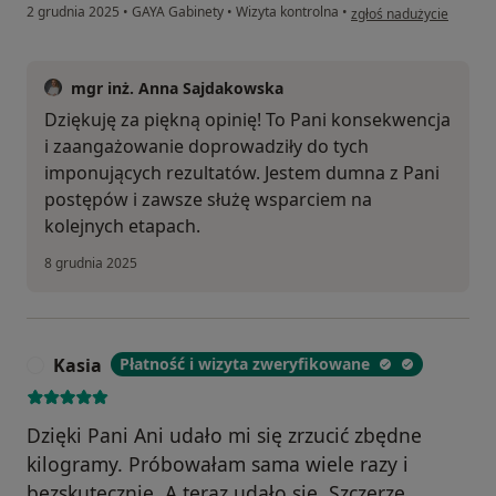
w opinii użytkownika Am
2 grudnia 2025
•
GAYA Gabinety
•
Wizyta kontrolna
•
zgłoś nadużycie
mgr inż. Anna Sajdakowska
Dziękuję za piękną opinię! To Pani konsekwencja
i zaangażowanie doprowadziły do tych
imponujących rezultatów. Jestem dumna z Pani
postępów i zawsze służę wsparciem na
kolejnych etapach.
8 grudnia 2025
Kasia
Płatność i wizyta zweryfikowane
K
Dzięki Pani Ani udało mi się zrzucić zbędne
kilogramy. Próbowałam sama wiele razy i
bezskutecznie. A teraz udało się. Szczerze