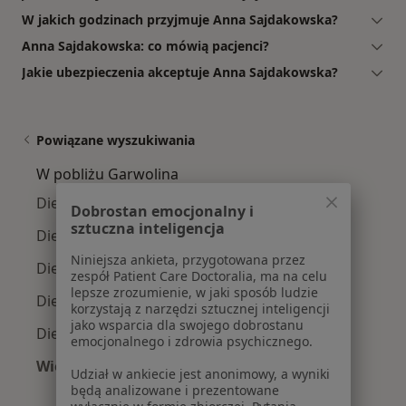
W jakich godzinach przyjmuje Anna Sajdakowska?
Anna Sajdakowska: co mówią pacjenci?
Jakie ubezpieczenia akceptuje Anna Sajdakowska?
Powiązane wyszukiwania
W pobliżu Garwolina
Dietetycy w Warszawie
Dobrostan emocjonalny i
sztuczna inteligencja
Dietetycy w Piasecznie
Niniejsza ankieta, przygotowana przez
Dietetycy w Otwocku
zespół Patient Care Doctoralia, ma na celu
lepsze zrozumienie, w jaki sposób ludzie
Dietetycy w Konstancinie-Jeziornie
korzystają z narzędzi sztucznej inteligencji
jako wsparcia dla swojego dobrostanu
Dietetycy w Starej Iwicznej
emocjonalnego i zdrowia psychicznego.
Więcej (14)
Udział w ankiecie jest anonimowy, a wyniki
Więcej w kategorii: W pobliżu Garwolina
będą analizowane i prezentowane