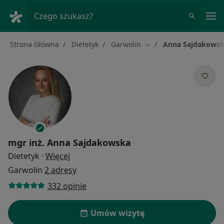
Me
Czego szukasz?
Strona Główna
Dietetyk
Garwolin
Anna Sajdakows
Zmień miasto
mgr inż.
Anna Sajdakowska
O specjalizacjach
Dietetyk
·
Więcej
Garwolin
2 adresy
332 opinie
Umów wizytę