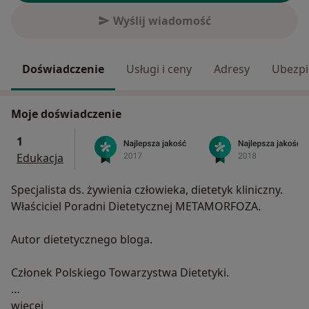
Wyślij wiadomość
Doświadczenie
Usługi i ceny
Adresy
Ubezpi
Moje doświadczenie
1
Edukacja
Specjalista ds. żywienia człowieka, dietetyk kliniczny.
Właściciel Poradni Dietetycznej METAMORFOZA.
Autor dietetycznego bloga.
Członek Polskiego Towarzystwa Dietetyki.
O mnie
Absolwentka Wydziału Nauk o Żywieniu Człowieka i
więcej