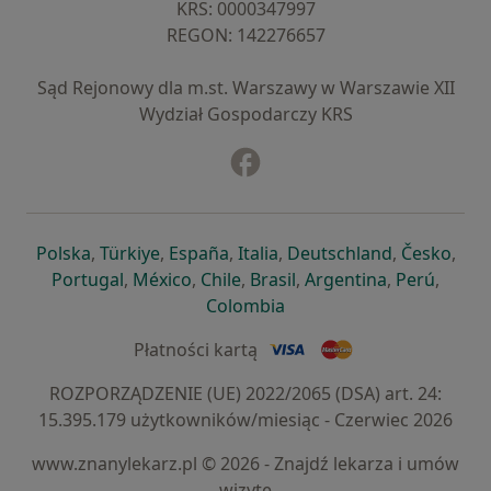
KRS: ⁠0000347997
REGON: ⁠142276657
Sąd Rejonowy dla m.st. Warszawy w Warszawie XII
Wydział Gospodarczy KRS
Facebook
otwiera się w nowej karcie
otwiera się w nowej karcie
otwiera się w nowej karcie
otwiera się w nowej karcie
otwiera się w nowej karci
otwiera się
otwi
Polska
,
Türkiye
,
España
,
Italia
,
Deutschland
,
Česko
,
otwiera się w nowej karcie
otwiera się w nowej karcie
otwiera się w nowej karcie
otwiera się w nowej kar
otwiera się 
otwier
Portugal
,
México
,
Chile
,
Brasil
,
Argentina
,
Perú
,
otwiera się w nowej karc
Colombia
Płatności kartą
ROZPORZĄDZENIE (UE) 2022/2065 (DSA) art. 24:
15.395.179 użytkowników/miesiąc - Czerwiec 2026
www.znanylekarz.pl © 2026 - Znajdź lekarza i umów
wizytę