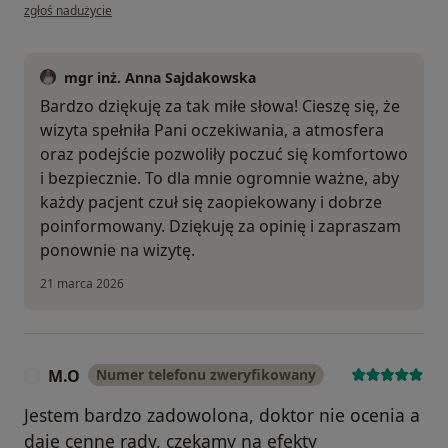
w opinii użytkownika Natalia
zgłoś nadużycie
mgr inż. Anna Sajdakowska
Bardzo dziękuję za tak miłe słowa! Cieszę się, że
wizyta spełniła Pani oczekiwania, a atmosfera
oraz podejście pozwoliły poczuć się komfortowo
i bezpiecznie. To dla mnie ogromnie ważne, aby
każdy pacjent czuł się zaopiekowany i dobrze
poinformowany. Dziękuję za opinię i zapraszam
ponownie na wizytę.
21 marca 2026
M.O
Numer telefonu zweryfikowany
M
Jestem bardzo zadowolona, doktor nie ocenia a
daje cenne rady, czekamy na efekty