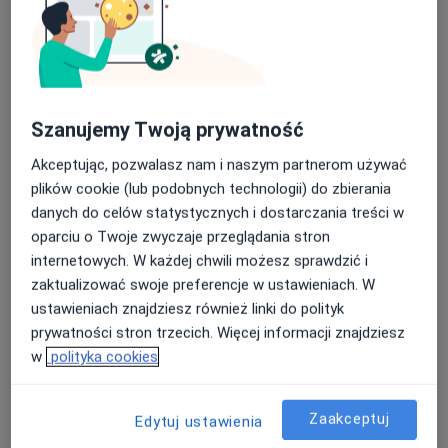
Konsultacja dietetyczna
Umów wizytę
250 zł - 400 zł
Szczegóły
Jadłospis 14-dniowy
Umów wizytę
250 zł
Szczegóły
Szanujemy Twoją prywatność
Akceptując, pozwalasz nam i naszym partnerom używać
Jadłospis 7-dniowy
Umów wizytę
plików cookie (lub podobnych technologii) do zbierania
150 zł
Szczegóły
danych do celów statystycznych i dostarczania treści w
oparciu o Twoje zwyczaje przeglądania stron
Konsultacja + jadłospis na 14 dni
internetowych. W każdej chwili możesz sprawdzić i
Umów wizytę
550 zł
Szczegóły
zaktualizować swoje preferencje w ustawieniach. W
ustawieniach znajdziesz również linki do polityk
prywatności stron trzecich. Więcej informacji znajdziesz
Konsultacja dietetyczna dla par
(pierwsza wizyta)
w
polityka cookies
Umów wizytę
350 zł
Szczegóły
Zaakceptuj
Edytuj ustawienia
+ 7 usług