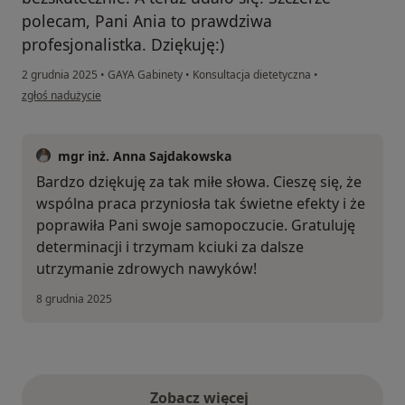
polecam, Pani Ania to prawdziwa
profesjonalistka. Dziękuję:)
2 grudnia 2025
•
GAYA Gabinety
•
Konsultacja dietetyczna
•
w opinii użytkownika Kasia
zgłoś nadużycie
mgr inż. Anna Sajdakowska
Bardzo dziękuję za tak miłe słowa. Cieszę się, że
wspólna praca przyniosła tak świetne efekty i że
poprawiła Pani swoje samopoczucie. Gratuluję
determinacji i trzymam kciuki za dalsze
utrzymanie zdrowych nawyków!
8 grudnia 2025
Zobacz więcej