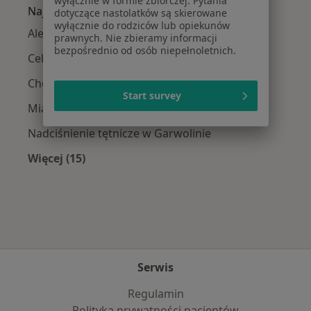
wyłącznie w formie zbiorczej. Pytania
Najczęście leczone choroby
dotyczące nastolatków są skierowane
wyłącznie do rodziców lub opiekunów
Alergia pokarmowa w Garwolinie
prawnych. Nie zbieramy informacji
bezpośrednio od osób niepełnoletnich.
Celiakia w Garwolinie
Choroba Hashimoto w Garwolinie
Start survey
Miażdżyca w Garwolinie
Nadciśnienie tętnicze w Garwolinie
Więcej (15)
Więcej w kategorii: Najczęście leczone chorob
Serwis
Regulamin
Polityka prywatności pacjentów