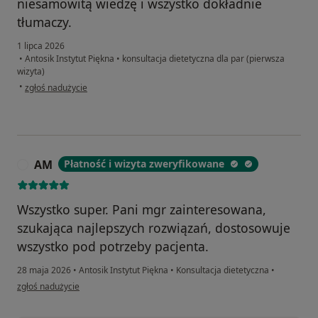
niesamowitą wiedzę i wszystko dokładnie
tłumaczy.
1 lipca 2026
•
Antosik Instytut Piękna
•
konsultacja dietetyczna dla par (pierwsza
wizyta)
w opinii użytkownika Alicja
•
zgłoś nadużycie
AM
Płatność i wizyta zweryfikowane
A
Wszystko super. Pani mgr zainteresowana,
szukająca najlepszych rozwiązań, dostosowuje
wszystko pod potrzeby pacjenta.
28 maja 2026
•
Antosik Instytut Piękna
•
Konsultacja dietetyczna
•
w opinii użytkownika AM
zgłoś nadużycie