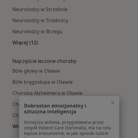
Neurolodzy w Strzelinie
Neurolodzy w Trzebnicy
Neurolodzy w Brzegu
Więcej (12)
Więcej w kategorii: W pobliżu Oławy
Najczęście leczone choroby
Bóle głowy w Oławie
Bóle kręgosłupa w Oławie
Choroba Alzheimera w Oławie
Choroba Parkinsona w Oławie
Dobrostan emocjonalny i
sztuczna inteligencja
Choroby neurologiczne w Oławie
Niniejsza ankieta, przygotowana przez
Więcej (14)
zespół Patient Care Doctoralia, ma na celu
Więcej w kategorii: Najczęście leczone chorob
lepsze zrozumienie, w jaki sposób ludzie