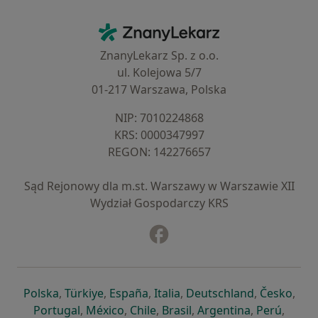
Kontakt
ZnanyLekarz - Strona główna
ZnanyLekarz Sp. z o.o.
ul. Kolejowa 5/7
01-217 Warszawa, Polska
NIP: ⁠7010224868
KRS: ⁠0000347997
REGON: ⁠142276657
Sąd Rejonowy dla m.st. Warszawy w Warszawie XII
Wydział Gospodarczy KRS
Facebook
otwiera się w nowej karcie
otwiera się w nowej karcie
otwiera się w nowej karcie
otwiera się w nowej karcie
otwiera się w nowej karci
otwiera się
otwi
Polska
,
Türkiye
,
España
,
Italia
,
Deutschland
,
Česko
,
otwiera się w nowej karcie
otwiera się w nowej karcie
otwiera się w nowej karcie
otwiera się w nowej kar
otwiera się 
otwier
Portugal
,
México
,
Chile
,
Brasil
,
Argentina
,
Perú
,