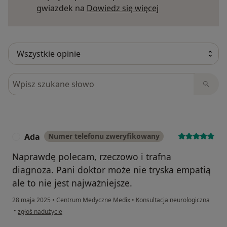
Dowiedz się więce
gwiazdek na
Dowiedz się więcej
Szukaj w opiniach
Ada
Numer telefonu zweryfikowany
A
Naprawdę polecam, rzeczowo i trafna
diagnoza. Pani doktor może nie tryska empatią
ale to nie jest najważniejsze.
28 maja 2025
•
Centrum Medyczne Medix
•
Konsultacja neurologiczna
w opinii użytkownika Ada
•
zgłoś nadużycie