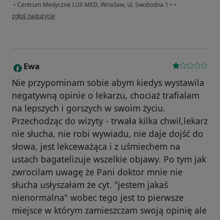
•
Centrum Medyczne LUX MED, Wrocław, ul. Swobodna 1
•
•
w opinii użytkownika Konto zostało usunięte
zgłoś nadużycie
Ewa
E
Nie przypominam sobie abym kiedys wystawila
negatywną opinie o lekarzu, chociaż trafialam
na lepszych i gorszych w swoim życiu.
Przechodząc do wizyty - trwała kilka chwil,lekarz
nie słucha, nie robi wywiadu, nie daje dojść do
słowa, jest lekceważąca i z uśmiechem na
ustach bagatelizuje wszelkie objawy. Po tym jak
zwrocilam uwagę że Pani doktor mnie nie
słucha usłyszałam że cyt. "jestem jakaś
nienormalna" wobec tego jest to pierwsze
miejsce w którym zamieszczam swoją opinię ale