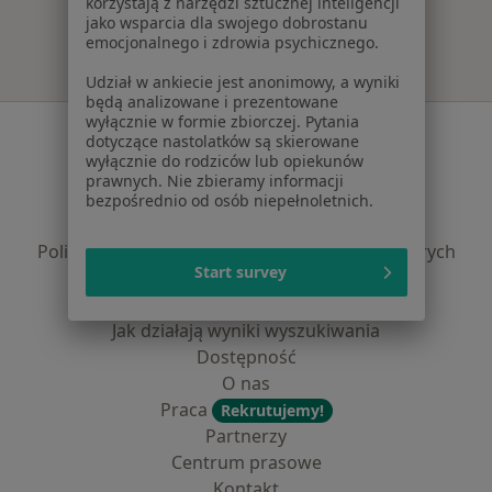
korzystają z narzędzi sztucznej inteligencji
jako wsparcia dla swojego dobrostanu
emocjonalnego i zdrowia psychicznego.
Udział w ankiecie jest anonimowy, a wyniki
będą analizowane i prezentowane
wyłącznie w formie zbiorczej. Pytania
Serwis
dotyczące nastolatków są skierowane
wyłącznie do rodziców lub opiekunów
Regulamin
prawnych. Nie zbieramy informacji
Polityka prywatności pacjentów
bezpośrednio od osób niepełnoletnich.
Polityka prywatności profesjonalistów
Polityka prywatności dla profesjonalistów, których
Start survey
dane pozyskaliśmy samodzielnie
Polityka cookies
Jak działają wyniki wyszukiwania
Dostępność
O nas
Praca
Rekrutujemy!
Partnerzy
Centrum prasowe
Kontakt