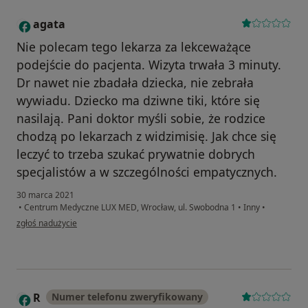
agata
A
Nie polecam tego lekarza za lekceważące
podejście do pacjenta. Wizyta trwała 3 minuty.
Dr nawet nie zbadała dziecka, nie zebrała
wywiadu. Dziecko ma dziwne tiki, które się
nasilają. Pani doktor myśli sobie, że rodzice
chodzą po lekarzach z widzimisię. Jak chce się
leczyć to trzeba szukać prywatnie dobrych
specjalistów a w szczególności empatycznych.
30 marca 2021
•
Centrum Medyczne LUX MED, Wrocław, ul. Swobodna 1
•
Inny
•
w opinii użytkownika agata
zgłoś nadużycie
R
Numer telefonu zweryfikowany