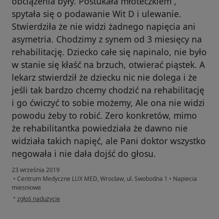
obciążenia były. Postukała młoteczkiem ,
spytała się o podawanie Wit D i ulewanie.
Stwierdziła że nie widzi żadnego napięcia ani
asymetria. Chodzimy z synem od 3 miesięcy na
rehabilitację. Dziecko całe się napinalo, nie było
w stanie się kłaść na brzuch, otwierać piąstek. A
lekarz stwierdził że dziecku nic nie dolega i że
jeśli tak bardzo chcemy chodzić na rehabilitację
i go ćwiczyć to sobie możemy, Ale ona nie widzi
powodu żeby to robić. Zero konkretów, mimo
że rehabilitantka powiedziała że dawno nie
widziała takich napięć, ale Pani doktor wszystko
negowała i nie dała dojść do głosu.
23 września 2019
•
Centrum Medyczne LUX MED, Wrocław, ul. Swobodna 1
•
Napiecia
miesniowe
w opinii użytkownika Karolina Godzieba
•
zgłoś nadużycie