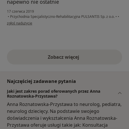
napewno nie ostatnie
17 czerwca 2019
•
Przychodnia Specjalistyczno-Rehabilitacyjna PULSANTIS Sp. z o.o.
•
•
w opinii użytkownika Ewa
zgłoś nadużycie
Zobacz więcej
opinie powyżej
Najczęściej zadawane pytania
Jaki jest zakres porad oferowanych przez Anna
Roznatowska-Przystawa?
Anna Roznatowska-Przystawa to neurolog, pediatra,
neurolog dziecięcy. Na podstawie swojego
doświadczenia i wykształcenia Anna Roznatowska-
Przystawa oferuje usługi takie jak: Konsultacja