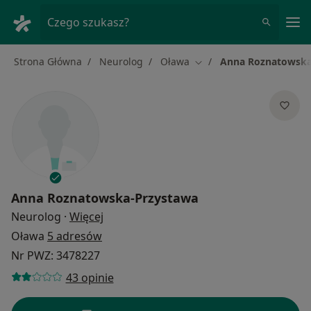
Me
Czego szukasz?
Strona Główna
Neurolog
Oława
Anna Roznatowska
Zmień miasto
Anna Roznatowska-Przystawa
O specjalizacjach
Neurolog
·
Więcej
Oława
5 adresów
Nr PWZ: 3478227
43 opinie