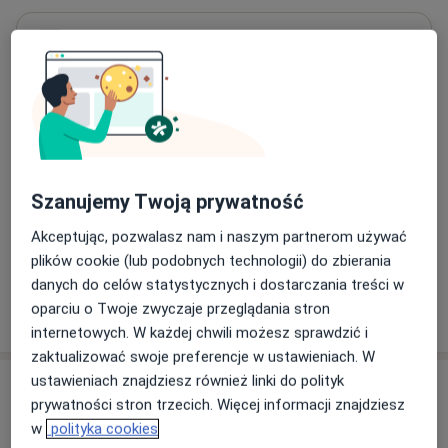
Przychodnia NZOZ Nomed filia Oława
Żeromskiego 12,
55-200
Oława
Powiększ mapę
otwiera się w nowej karcie
Dostępność
W tym gabinecie nie można umawiać wizyt przez
Szanujemy Twoją prywatność
internet
Co mam zrobić w tej sytuacji?
Akceptując, pozwalasz nam i naszym partnerom używać
plików cookie (lub podobnych technologii) do zbierania
danych do celów statystycznych i dostarczania treści w
Pokaż więcej
oparciu o Twoje zwyczaje przeglądania stron
o adresie
internetowych. W każdej chwili możesz sprawdzić i
zaktualizować swoje preferencje w ustawieniach. W
ustawieniach znajdziesz również linki do polityk
Ubezpieczenia - brak akceptowanych
prywatności stron trzecich. Więcej informacji znajdziesz
Ten specjalista przyjmuje wyłącznie pacjentów
w
polityka cookies
prywatnych. Możesz opłacić wizytę samodzielnie lub