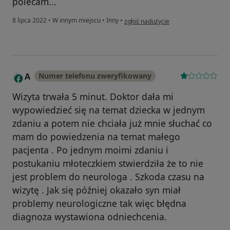
polecam...
w opinii użytkownika AA
8 lipca 2022
•
W innym miejscu
•
Inny
•
zgłoś nadużycie
A
Numer telefonu zweryfikowany
Wizyta trwała 5 minut. Doktor dała mi
wypowiedzieć się na temat dziecka w jednym
zdaniu a potem nie chciała już mnie słuchać co
mam do powiedzenia na temat małego
pacjenta . Po jednym moimi zdaniu i
postukaniu młoteczkiem stwierdziła że to nie
jest problem do neurologa . Szkoda czasu na
wizytę . Jak się później okazało syn miał
problemy neurologiczne tak więc błędna
diagnoza wystawiona odniechcenia.