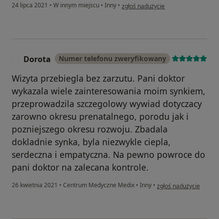
w opinii użytkownika A
24 lipca 2021
•
W innym miejscu
•
Inny
•
zgłoś nadużycie
Dorota
Numer telefonu zweryfikowany
D
Wizyta przebiegla bez zarzutu. Pani doktor
wykazala wiele zainteresowania moim synkiem,
przeprowadzila szczegolowy wywiad dotyczacy
zarowno okresu prenatalnego, porodu jak i
pozniejszego okresu rozwoju. Zbadala
dokladnie synka, byla niezwykle ciepla,
serdeczna i empatyczna. Na pewno powroce do
pani doktor na zalecana kontrole.
w opinii użytkownika D
26 kwietnia 2021
•
Centrum Medyczne Medix
•
Inny
•
zgłoś nadużycie