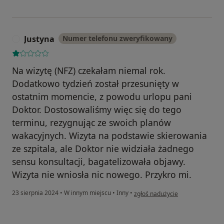
Justyna
Numer telefonu zweryfikowany
J
Na wizytę (NFZ) czekałam niemal rok.
Dodatkowo tydzień został przesunięty w
ostatnim momencie, z powodu urlopu pani
Doktor. Dostosowaliśmy więc się do tego
terminu, rezygnując ze swoich planów
wakacyjnych. Wizyta na podstawie skierowania
ze szpitala, ale Doktor nie widziała żadnego
sensu konsultacji, bagatelizowała objawy.
Wizyta nie wniosła nic nowego. Przykro mi.
w opinii użytkownika Justyna
23 sierpnia 2024
•
W innym miejscu
•
Inny
•
zgłoś nadużycie