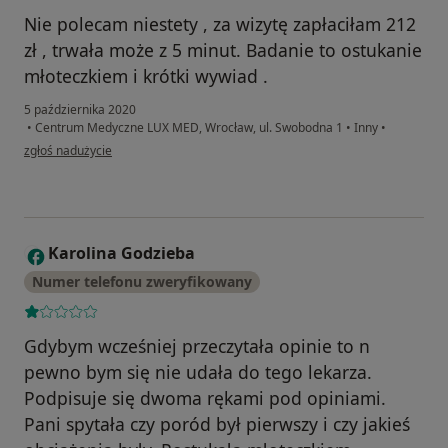
Nie polecam niestety , za wizytę zapłaciłam 212
zł , trwała może z 5 minut. Badanie to ostukanie
młoteczkiem i krótki wywiad .
5 października 2020
•
Centrum Medyczne LUX MED, Wrocław, ul. Swobodna 1
•
Inny
•
w opinii użytkownika R
zgłoś nadużycie
Karolina Godzieba
K
Numer telefonu zweryfikowany
Gdybym wcześniej przeczytała opinie to n
pewno bym się nie udała do tego lekarza.
Podpisuje się dwoma rękami pod opiniami.
Pani spytała czy poród był pierwszy i czy jakieś