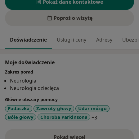
Pokaż dane kontaktowe
Poproś o wizytę
Doświadczenie
Usługi i ceny
Adresy
Ubezpi
Moje doświadczenie
Zakres porad
Neurologia
Neurologia dziecięca
Główne obszary pomocy
Padaczka
Zawroty głowy
Udar mózgu
a11y_sr_more_dis
Bóle głowy
Choroba Parkinsona
+3
Pokaż więcej