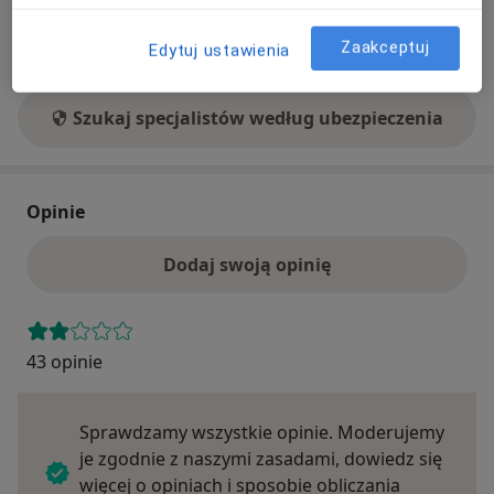
znaleźć innego specjalistę, który akceptuje Twoje
ubezpieczenie.
Zaakceptuj
Edytuj ustawienia
Szukaj specjalistów według ubezpieczenia
Opinie
Dodaj swoją opinię
43 opinie
Sprawdzamy wszystkie opinie. Moderujemy
je zgodnie z naszymi zasadami, dowiedz się
więcej o opiniach i sposobie obliczania