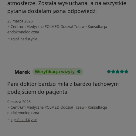
atmosferze. Została wysłuchana, a na wszystkie
pytania dostałam jasną odpowiedź.
23 marca 2026
•
Centrum Medyczne POLMED Oddział Tczew
•
Konsultacja
endokrynologiczna
w opinii użytkownika Karolina
•
zgłoś nadużycie
Marek
Weryfikacja wizyty
M
Pani doktor bardzo miła z bardzo fachowym
podejściem do pacjenta
9 marca 2026
•
Centrum Medyczne POLMED Oddział Tczew
•
Konsultacja
endokrynologiczna
w opinii użytkownika Marek
•
zgłoś nadużycie