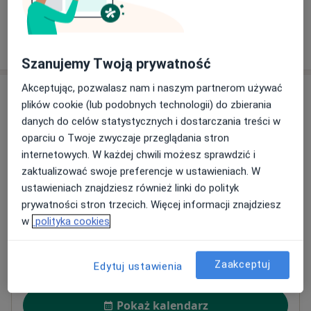
W jaki sposób ustalane są ceny?
Szanujemy Twoją prywatność
Akceptując, pozwalasz nam i naszym partnerom używać
Adresy (3)
plików cookie (lub podobnych technologii) do zbierania
danych do celów statystycznych i dostarczania treści w
Adres 1
Adres 2
Adres 3
oparciu o Twoje zwyczaje przeglądania stron
internetowych. W każdej chwili możesz sprawdzić i
zaktualizować swoje preferencje w ustawieniach. W
Centrum Medyczne POLMED Oddział Tczew
ustawieniach znajdziesz również linki do polityk
Pomorska 1, Galeria Kociewska - poziom 2,
83-110
prywatności stron trzecich. Więcej informacji znajdziesz
Tczew
w
polityka cookies
Powiększ mapę
otwiera się w nowej karcie
Zaakceptuj
Edytuj ustawienia
Dostępność
Pokaż kalendarz