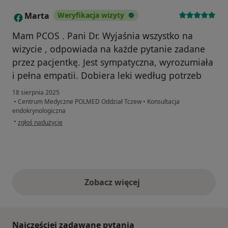
Marta
Weryfikacja wizyty
M
Mam PCOS . Pani Dr. Wyjaśnia wszystko na
wizycie , odpowiada na każde pytanie zadane
przez pacjentkę. Jest sympatyczna, wyrozumiała
i pełna empatii. Dobiera leki według potrzeb
18 sierpnia 2025
•
Centrum Medyczne POLMED Oddział Tczew
•
Konsultacja
endokrynologiczna
w opinii użytkownika Marta
•
zgłoś nadużycie
Zobacz więcej
opinie powyżej
Najczęściej zadawane pytania