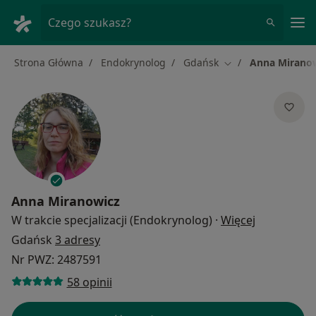
Me
Czego szukasz?
Strona Główna
Endokrynolog
Gdańsk
Anna Mirano
Zmień miasto
Anna Miranowicz
O specjaliz
W trakcie specjalizacji (Endokrynolog)
·
Więcej
Gdańsk
3 adresy
Nr PWZ: 2487591
58 opinii