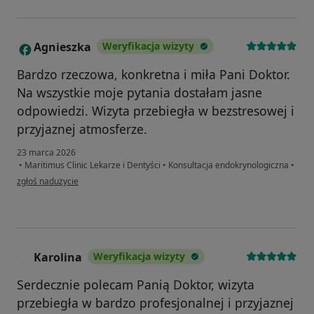
Agnieszka
Weryfikacja wizyty
A
Bardzo rzeczowa, konkretna i miła Pani Doktor.
Na wszystkie moje pytania dostałam jasne
odpowiedzi. Wizyta przebiegła w bezstresowej i
przyjaznej atmosferze.
23 marca 2026
•
Maritimus Clinic Lekarze i Dentyści
•
Konsultacja endokrynologiczna
•
w opinii użytkownika Agnieszka
zgłoś nadużycie
Karolina
Weryfikacja wizyty
K
Serdecznie polecam Panią Doktor, wizyta
przebiegła w bardzo profesjonalnej i przyjaznej