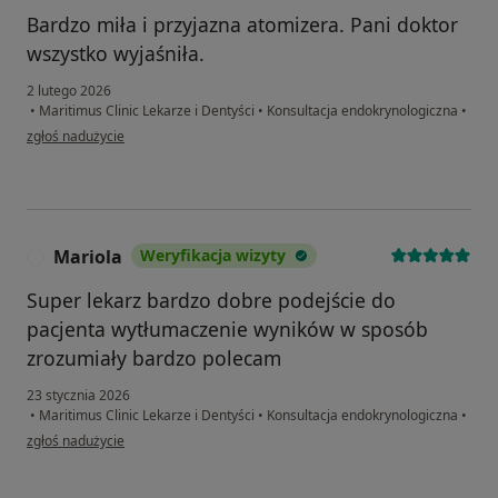
Bardzo miła i przyjazna atomizera. Pani doktor
wszystko wyjaśniła.
2 lutego 2026
•
Maritimus Clinic Lekarze i Dentyści
•
Konsultacja endokrynologiczna
•
w opinii użytkownika Agnieszka
zgłoś nadużycie
Mariola
Weryfikacja wizyty
M
Super lekarz bardzo dobre podejście do
pacjenta wytłumaczenie wyników w sposób
zrozumiały bardzo polecam
23 stycznia 2026
•
Maritimus Clinic Lekarze i Dentyści
•
Konsultacja endokrynologiczna
•
w opinii użytkownika Mariola
zgłoś nadużycie