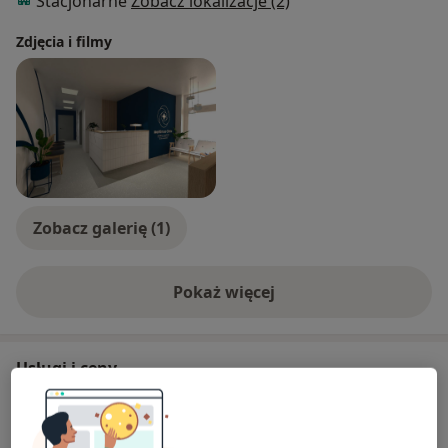
Stacjonarne
Zobacz lokalizacje (2)
Zdjęcia i filmy
Zobacz galerię (1)
Pokaż więcej
o doświadczeniu
Usługi i ceny
Konsultacja endokrynologiczna
Od 230 zł
Szczegóły