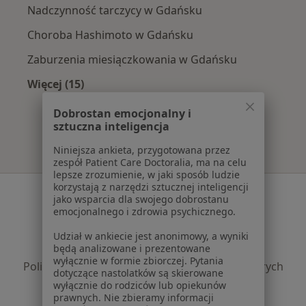
Nadczynność tarczycy w Gdańsku
Choroba Hashimoto w Gdańsku
Zaburzenia miesiączkowania w Gdańsku
Więcej (15)
Więcej w kategorii: Najczęście leczone chorob
Dobrostan emocjonalny i
sztuczna inteligencja
Niniejsza ankieta, przygotowana przez
zespół Patient Care Doctoralia, ma na celu
lepsze zrozumienie, w jaki sposób ludzie
korzystają z narzędzi sztucznej inteligencji
Serwis
jako wsparcia dla swojego dobrostanu
emocjonalnego i zdrowia psychicznego.
Regulamin
Polityka prywatności pacjentów
Udział w ankiecie jest anonimowy, a wyniki
będą analizowane i prezentowane
Polityka prywatności profesjonalistów
wyłącznie w formie zbiorczej. Pytania
Polityka prywatności dla profesjonalistów, których
dotyczące nastolatków są skierowane
dane pozyskaliśmy samodzielnie
wyłącznie do rodziców lub opiekunów
prawnych. Nie zbieramy informacji
Polityka cookies