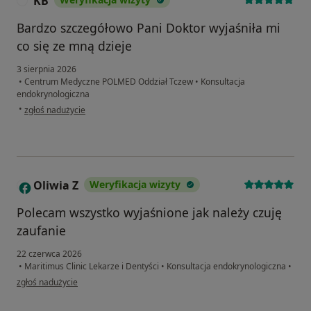
KB
K
Bardzo szczegółowo Pani Doktor wyjaśniła mi
co się ze mną dzieje
3 sierpnia 2026
•
Centrum Medyczne POLMED Oddział Tczew
•
Konsultacja
endokrynologiczna
w opinii użytkownika KB
•
zgłoś nadużycie
Oliwia Z
Weryfikacja wizyty
O
Polecam wszystko wyjaśnione jak należy czuję
zaufanie
22 czerwca 2026
•
Maritimus Clinic Lekarze i Dentyści
•
Konsultacja endokrynologiczna
•
w opinii użytkownika Oliwia Z
zgłoś nadużycie