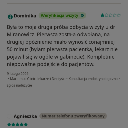
Dominika
Weryfikacja wizyty
D
Była to moja druga próba odbycia wizyty u dr
Miranowicz. Pierwsza została odwołana, na
drugiej opóźnienie miało wynosić conajmniej
50 minut (byłam pierwsza pacjentka, lekarz nie
pojawił się w ogóle w gabinecie). Kompletnie
niepoważne podejście do pacjentów.
9 lutego 2026
•
Maritimus Clinic Lekarze i Dentyści
•
Konsultacja endokrynologiczna
•
w opinii użytkownika Dominika
zgłoś nadużycie
Agnieszka
Numer telefonu zweryfikowany
A