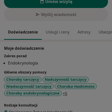
Umów wizytę
Wyślij wiadomość
Doświadczenie
Usługi i ceny
Adresy
Ubezpi
Moje doświadczenie
Zakres porad
Endokrynologia
Główne obszary pomocy
Choroby tarczycy
Nadczynność tarczycy
Niedoczynność tarczycy
Choroba Hashimoto
a11y_sr_more_diseases
Choroby endokrynologiczne
+5
Rodzaje konsultacji