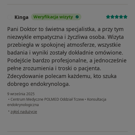
Kinga
Weryfikacja wizyty
K
Pani Doktor to świetna specjalistka, a przy tym
niezwykle empatyczna i życzliwa osoba. Wizyta
przebiegła w spokojnej atmosferze, wszystkie
badania i wyniki zostały dokładnie omówione.
Podejście bardzo profesjonalne, a jednocześnie
pełne zrozumienia i troski o pacjenta.
Zdecydowanie polecam każdemu, kto szuka
dobrego endokrynologa.
9 września 2025
•
Centrum Medyczne POLMED Oddział Tczew
•
Konsultacja
endokrynologiczna
w opinii użytkownika Kinga
•
zgłoś nadużycie