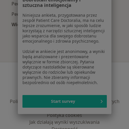
Pediatrzy z POLMED w Wrocławiu
sztuczna inteligencja
Pediatrzy z Compensa w Wrocławiu
Niniejsza ankieta, przygotowana przez
zespół Patient Care Doctoralia, ma na celu
Więcej (3)
lepsze zrozumienie, w jaki sposób ludzie
Więcej w kategorii: Najpopularniejsze ubezpie
korzystają z narzędzi sztucznej inteligencji
jako wsparcia dla swojego dobrostanu
emocjonalnego i zdrowia psychicznego.
Udział w ankiecie jest anonimowy, a wyniki
będą analizowane i prezentowane
wyłącznie w formie zbiorczej. Pytania
dotyczące nastolatków są skierowane
Serwis
wyłącznie do rodziców lub opiekunów
prawnych. Nie zbieramy informacji
Regulamin
bezpośrednio od osób niepełnoletnich.
Polityka prywatności pacjentów
Polityka prywatności profesjonalistów
Polityka prywatności dla profesjonalistów, których
Start survey
dane pozyskaliśmy samodzielnie
Polityka cookies
Jak działają wyniki wyszukiwania