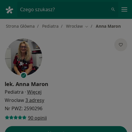
Me
Czego szukasz?
Strona Główna
Pediatra
Wrocław
Anna Maron
Zmień miasto
lek.
Anna Maron
O specjalizacjach
Pediatra
·
Więcej
Wrocław
3 adresy
Nr PWZ: 2590296
90 opinii