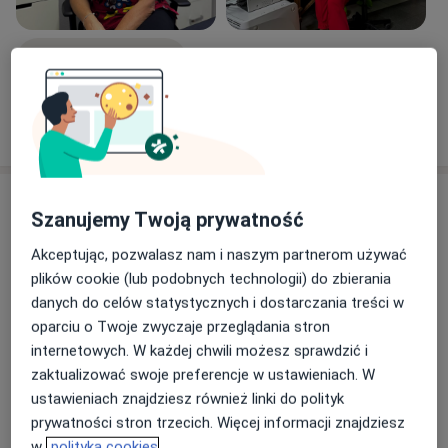
Zobacz galerię (4)
Pokaż więcej
o doświadczeniu
Usługi i ceny
Szanujemy Twoją prywatność
Konsultacja pediatryczna
Umów wizytę
Akceptując, pozwalasz nam i naszym partnerom używać
Od 300 zł
Szczegóły
plików cookie (lub podobnych technologii) do zbierania
danych do celów statystycznych i dostarczania treści w
Konsultacja alergologa - dorośli
oparciu o Twoje zwyczaje przeglądania stron
Umów wizytę
400 zł
Szczegóły
internetowych. W każdej chwili możesz sprawdzić i
zaktualizować swoje preferencje w ustawieniach. W
ustawieniach znajdziesz również linki do polityk
Konsultacja alergologiczna (dzieci i
prywatności stron trzecich. Więcej informacji znajdziesz
dorośli)
Umów wizytę
w
polityka cookies