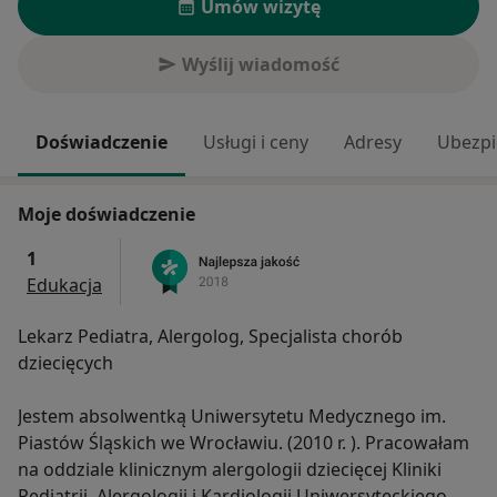
Umów wizytę
Wyślij wiadomość
Doświadczenie
Usługi i ceny
Adresy
Ubezpi
Moje doświadczenie
1
Edukacja
Lekarz Pediatra, Alergolog, Specjalista chorób
dziecięcych
Jestem absolwentką Uniwersytetu Medycznego im.
Piastów Śląskich we Wrocławiu. (2010 r. ). Pracowałam
na oddziale klinicznym alergologii dziecięcej Kliniki
Pediatrii, Alergologii i Kardiologii Uniwersyteckiego