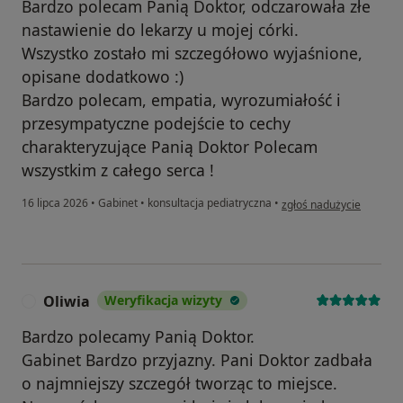
Bardzo polecam Panią Doktor, odczarowała złe
nastawienie do lekarzy u mojej córki.
Wszystko zostało mi szczegółowo wyjaśnione,
opisane dodatkowo :)
Bardzo polecam, empatia, wyrozumiałość i
przesympatyczne podejście to cechy
charakteryzujące Panią Doktor Polecam
wszystkim z całego serca !
w opinii użytkownika Ka
16 lipca 2026
•
Gabinet
•
konsultacja pediatryczna
•
zgłoś nadużycie
Oliwia
Weryfikacja wizyty
O
Bardzo polecamy Panią Doktor.
Gabinet Bardzo przyjazny. Pani Doktor zadbała
o najmniejszy szczegół tworząc to miejsce.