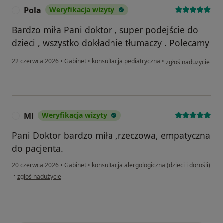
Pola
Weryfikacja wizyty
P
Bardzo miła Pani doktor , super podejście do
dzieci , wszystko dokładnie tłumaczy . Polecamy
w opinii użytkownika
22 czerwca 2026
•
Gabinet
•
konsultacja pediatryczna
•
zgłoś nadużycie
Ml
Weryfikacja wizyty
M
Pani Doktor bardzo miła ,rzeczowa, empatyczna
do pacjenta.
20 czerwca 2026
•
Gabinet
•
konsultacja alergologiczna (dzieci i dorośli)
w opinii użytkownika Ml
•
zgłoś nadużycie