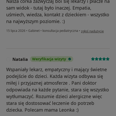
Nasza córka zazwyczaj boi się lekarzy i płacze na
sam widok - tutaj było inaczej. Empatia,
uśmiech, wiedza, kontakt z dzieckiem - wszystko
na najwyższym poziomie. :)
w opinii użytkownika Oli
15 lipca 2026
•
Gabinet
•
konsultacja pediatryczna
•
zgłoś nadużycie
Natalia
Weryfikacja wizyty
N
Wspaniały lekarz, empatyczny i mający świetne
podejście do dzieci. Każda wizyta odbywa się
miłej i przyjaznej atmosferze . Pani doktor
odpowiada na każde pytanie, stara się wszystko
wytłumaczyć. Rozumie dzieci alergiczne więc
stara się dostosować leczenie do potrzeb
dziecka. Polecam mama Leonka :)