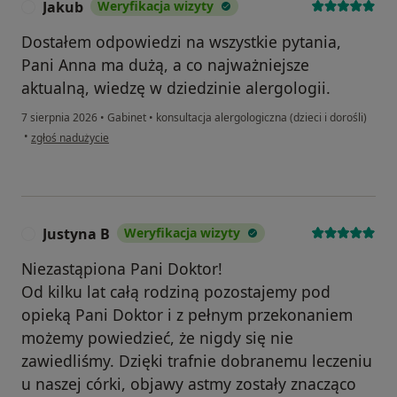
Jakub
Weryfikacja wizyty
J
Dostałem odpowiedzi na wszystkie pytania,
Pani Anna ma dużą, a co najważniejsze
aktualną, wiedzę w dziedzinie alergologii.
7 sierpnia 2026
•
Gabinet
•
konsultacja alergologiczna (dzieci i dorośli)
w opinii użytkownika Jakub
•
zgłoś nadużycie
Justyna B
Weryfikacja wizyty
J
Niezastąpiona Pani Doktor!
Od kilku lat całą rodziną pozostajemy pod
opieką Pani Doktor i z pełnym przekonaniem
możemy powiedzieć, że nigdy się nie
zawiedliśmy. Dzięki trafnie dobranemu leczeniu
u naszej córki, objawy astmy zostały znacząco