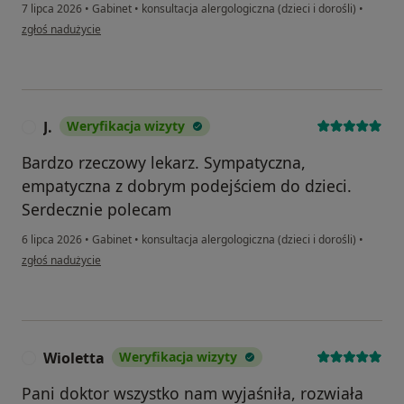
7 lipca 2026
•
Gabinet
•
konsultacja alergologiczna (dzieci i dorośli)
•
w opinii użytkownika Natalia
zgłoś nadużycie
J.
Weryfikacja wizyty
J
Bardzo rzeczowy lekarz. Sympatyczna,
empatyczna z dobrym podejściem do dzieci.
Serdecznie polecam
6 lipca 2026
•
Gabinet
•
konsultacja alergologiczna (dzieci i dorośli)
•
w opinii użytkownika J.
zgłoś nadużycie
Wioletta
Weryfikacja wizyty
W
Pani doktor wszystko nam wyjaśniła, rozwiała