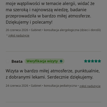
moje wątpliwości w temacie alergii, widać że
ma szeroką i najnowszą wiedzę, badanie
przeprowadziła w bardzo miłej atmosferze.
Dziękujemy i polecamy!
26 czerwca 2026
•
Gabinet
•
konsultacja alergologiczna (dzieci i dorośli)
w opinii użytkownika Wioletta
•
zgłoś nadużycie
Beata
Weryfikacja wizyty
B
Wizyta w bardzo miłej atmosferze, punktualnie,
z dobranymi lekami. Serdecznie dziękujemy.
w opinii użytkownika
24 czerwca 2026
•
Gabinet
•
konsultacja pediatryczna
•
zgłoś nadużycie