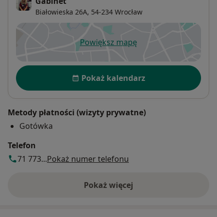
Gabinet
Białowieska 26A,
54-234
Wrocław
Powiększ mapę
otwiera się w nowej karcie
Dostępność
Pokaż kalendarz
Metody płatności (wizyty prywatne)
Gotówka
Telefon
71 773...
Pokaż numer telefonu
Pokaż więcej
o adresie