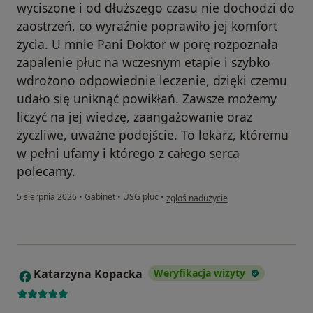
wyciszone i od dłuższego czasu nie dochodzi do
zaostrzeń, co wyraźnie poprawiło jej komfort
życia. U mnie Pani Doktor w porę rozpoznała
zapalenie płuc na wczesnym etapie i szybko
wdrożono odpowiednie leczenie, dzięki czemu
udało się uniknąć powikłań. Zawsze możemy
liczyć na jej wiedzę, zaangażowanie oraz
życzliwe, uważne podejście. To lekarz, któremu
w pełni ufamy i którego z całego serca
polecamy.
w opinii użytkownika Justyna B
5 sierpnia 2026
•
Gabinet
•
USG płuc
•
zgłoś nadużycie
Katarzyna Kopacka
Weryfikacja wizyty
K