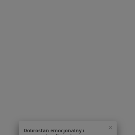
·
Więcej
Alergolog dziecięcy, Alergolog, Pediatra
20 opinii
Adres 1
Adres 2
Adres 3
Adres 4
Onli
Powstańców Śląskich 7a, Wrocław
•
Mapa
Centrum Medicover Globis
Konsultacja alergologiczna dzieci
335 zł
Specjalista nie oferuje umawiania online pod tym adresem.
Poproś o wizytę
1
2
3
4
5
6
7
Powiązane wyszukiwania
Dobrostan emocjonalny i
W pobliżu Wrocławia