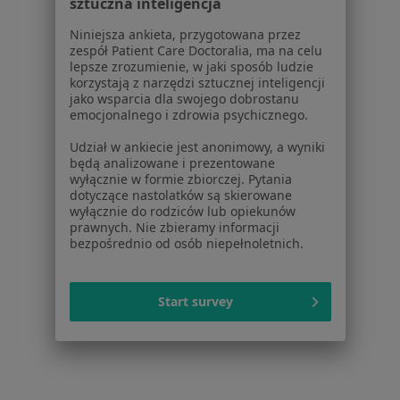
sztuczna inteligencja
Kaszel w Kiełczowie
Niniejsza ankieta, przygotowana przez
Kaszel w Trzebnicy
zespół Patient Care Doctoralia, ma na celu
lepsze zrozumienie, w jaki sposób ludzie
Kaszel w Świdnicy
korzystają z narzędzi sztucznej inteligencji
jako wsparcia dla swojego dobrostanu
Kaszel w Obornikach Śląskich
emocjonalnego i zdrowia psychicznego.
Udział w ankiecie jest anonimowy, a wyniki
Schorzenia w Wrocławiu
będą analizowane i prezentowane
wyłącznie w formie zbiorczej. Pytania
Nadciśnienie tętnicze w Wrocławiu
dotyczące nastolatków są skierowane
wyłącznie do rodziców lub opiekunów
Cukrzyca w Wrocławiu
prawnych. Nie zbieramy informacji
bezpośrednio od osób niepełnoletnich.
Nadciśnienie w Wrocławiu
Niewydolność serca w Wrocławiu
Start survey
Choroba niedokrwienna serca w Wrocławiu
Więcej (15)
Więcej w kategorii: Schorzenia w Wrocławiu