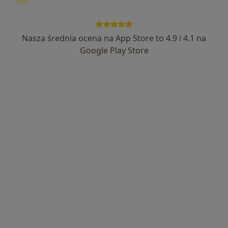
Nasza średnia ocena na App Store to 4.9 i 4.1 na
Google Play Store
Bezpieczne płatności
lek. Konrad Kokurewicz
·
Więcej
Lekarz rodzinny
627 opinii
Adres
Online
Bonczyka 2, Wrocław
•
Mapa
InferMed - Jesteśmy Dla Pacjentów
Konsultacja internistyczna
250 zł