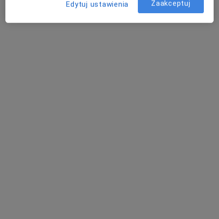
Zaakceptuj
Edytuj ustawienia
Konsultacja lekarza sportowego
170 zł
Specjalista nie oferuje umawiania online pod tym adresem.
Poproś o wizytę
dr n. med. Joanna Holanowska
Laryngolog, Lekarz wykonujący zabiegi medycyny estetycznej
·
Więcej
63 opinie
aleja Śląska 1 Tarczyński Arena (Stadion Wrocław) wjazd brama A wejście N2, Wrocław
•
Mapa