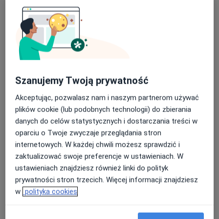
Specjalista nie oferuje umawiania online pod tym adresem.
Poproś o wizytę
Szanujemy Twoją prywatność
Akceptując, pozwalasz nam i naszym partnerom używać
plików cookie (lub podobnych technologii) do zbierania
danych do celów statystycznych i dostarczania treści w
oparciu o Twoje zwyczaje przeglądania stron
internetowych. W każdej chwili możesz sprawdzić i
Bezpieczne płatności
zaktualizować swoje preferencje w ustawieniach. W
lek. Joanna Iwankiewicz
ustawieniach znajdziesz również linki do polityk
·
Więcej
Pediatra, Lekarz medycyny sportowej
prywatności stron trzecich. Więcej informacji znajdziesz
108 opinii
w
polityka cookies
Energetyczna 8/4, Wrocław
•
Mapa
VITA MEDICAL Prywatna Praktyka Lekarska Joanna Iwankiewicz