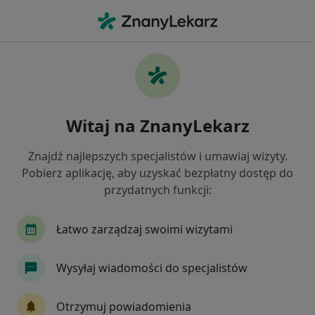
Me
Kaszel • Wrocław, dolnośląskie
Filtry
• 1
Ubezpieczenie
Map
Kaszel specjaliści w Wrocławiu
Witaj na ZnanyLekarz
Jak działają wyniki wyszukiwania
Znajdź najlepszych specjalistów i umawiaj wizyty.
Pobierz aplikację, aby uzyskać bezpłatny dostęp do
Jakiego specjalisty szukasz?
przydatnych funkcji:
Internista
Pediatra
Chirurg
Łatwo zarządzaj swoimi wizytami
Pulmonolog
Laryngolog
Wysyłaj wiadomości do specjalistów
Zobacz więcej
Otrzymuj powiadomienia