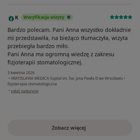
K
Weryfikacja wizyty
Bardzo polecam. Pani Anna wszystko dokładnie
mi przedstawiła, na bieżąco tłumaczyła, wizyta
przebiegła bardzo miło.
Pani Anna ma ogromną wiedzę z zakresu
fizjoterapii stomatologicznej.
3 kwietnia 2026
•
VRATISLAVIA MEDICA Szpital im. Św. Jana Pawła II we Wrocławiu
•
fizjoterapia stomatologiczna
w opinii użytkownika K
•
zgłoś nadużycie
Zobacz więcej
opinie powyżej