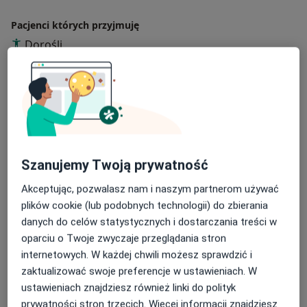
Pacjenci których przyjmuję
Dorośli
Rodzaje konsultacji
Stacjonarne
Zobacz lokalizacje (1)
Zdjęcia i filmy
Szanujemy Twoją prywatność
Akceptując, pozwalasz nam i naszym partnerom używać
plików cookie (lub podobnych technologii) do zbierania
danych do celów statystycznych i dostarczania treści w
oparciu o Twoje zwyczaje przeglądania stron
Zobacz galerię (5)
internetowych. W każdej chwili możesz sprawdzić i
zaktualizować swoje preferencje w ustawieniach. W
ustawieniach znajdziesz również linki do polityk
Pokaż więcej
o doświadczeniu
prywatności stron trzecich. Więcej informacji znajdziesz