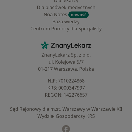
Dla lekarzy
Dla placówek medycznych
Noa Notes
nowość
Baza wiedzy
Centrum Pomocy dla Specjalisty
Kontakt
ZnanyLekarz - Strona główna
ZnanyLekarz Sp. z o.o.
ul. Kolejowa 5/7
01-217 Warszawa, Polska
NIP: ⁠7010224868
KRS: ⁠0000347997
REGON: ⁠142276657
Sąd Rejonowy dla m.st. Warszawy w Warszawie XII
Wydział Gospodarczy KRS
Facebook
otwiera się w nowej karcie