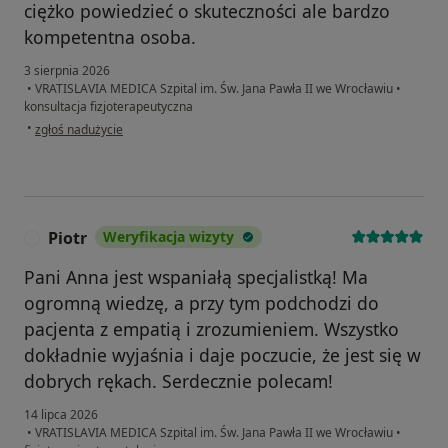
ciężko powiedzieć o skuteczności ale bardzo
kompetentna osoba.
3 sierpnia 2026
•
VRATISLAVIA MEDICA Szpital im. Św. Jana Pawła II we Wrocławiu
•
konsultacja fizjoterapeutyczna
w opinii użytkownika Katarzyna
•
zgłoś nadużycie
Piotr
Weryfikacja wizyty
P
Pani Anna jest wspaniałą specjalistką! Ma
ogromną wiedzę, a przy tym podchodzi do
pacjenta z empatią i zrozumieniem. Wszystko
dokładnie wyjaśnia i daje poczucie, że jest się w
dobrych rękach. Serdecznie polecam!
14 lipca 2026
•
VRATISLAVIA MEDICA Szpital im. Św. Jana Pawła II we Wrocławiu
•