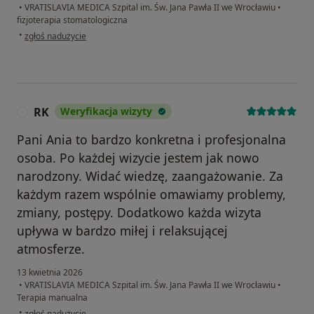
•
VRATISLAVIA MEDICA Szpital im. Św. Jana Pawła II we Wrocławiu
•
fizjoterapia stomatologiczna
w opinii użytkownika Sylwia
•
zgłoś nadużycie
RK
Weryfikacja wizyty
R
Pani Ania to bardzo konkretna i profesjonalna
osoba. Po każdej wizycie jestem jak nowo
narodzony. Widać wiedzę, zaangażowanie. Za
każdym razem wspólnie omawiamy problemy,
zmiany, postępy. Dodatkowo każda wizyta
upływa w bardzo miłej i relaksującej
atmosferze.
13 kwietnia 2026
•
VRATISLAVIA MEDICA Szpital im. Św. Jana Pawła II we Wrocławiu
•
Terapia manualna
w opinii użytkownika RK
•
zgłoś nadużycie