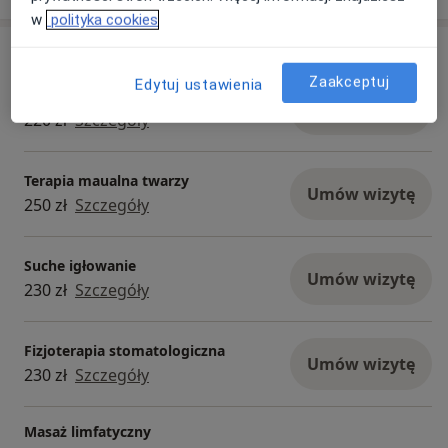
w
polityka cookies
Usługi i ceny
Zaakceptuj
Edytuj ustawienia
Konsultacja fizjoterapeutyczna
Umów wizytę
220 zł
Szczegóły
Terapia maualna twarzy
Umów wizytę
250 zł
Szczegóły
Suche igłowanie
Umów wizytę
230 zł
Szczegóły
Fizjoterapia stomatologiczna
Umów wizytę
230 zł
Szczegóły
Masaż limfatyczny