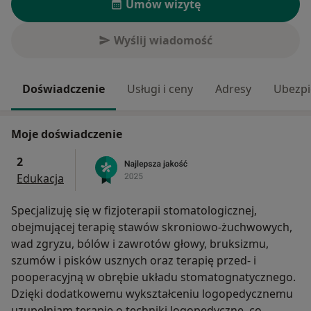
Umów wizytę
Wyślij wiadomość
Doświadczenie
Usługi i ceny
Adresy
Ubezpi
Moje doświadczenie
2
Edukacja
Specjalizuję się w fizjoterapii stomatologicznej,
obejmującej terapię stawów skroniowo-żuchwowych,
wad zgryzu, bólów i zawrotów głowy, bruksizmu,
szumów i pisków usznych oraz terapię przed- i
pooperacyjną w obrębie układu stomatognatycznego.
Dzięki dodatkowemu wykształceniu logopedycznemu
uzupełniam terapię o techniki logopedyczne, co