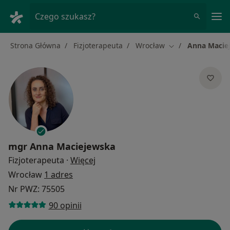
Me
Czego szukasz?
Strona Główna
Fizjoterapeuta
Wrocław
Anna Macie
Zmień miasto
mgr
Anna Maciejewska
O specjalizacjach
Fizjoterapeuta
·
Więcej
Wrocław
1 adres
Nr PWZ: 75505
90 opinii