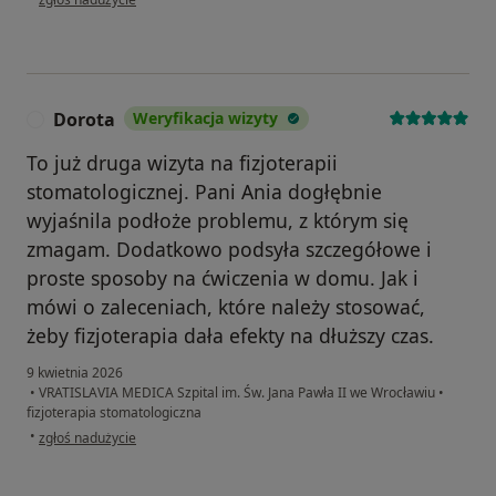
Dorota
Weryfikacja wizyty
D
To już druga wizyta na fizjoterapii
stomatologicznej. Pani Ania dogłębnie
wyjaśnila podłoże problemu, z którym się
zmagam. Dodatkowo podsyła szczegółowe i
proste sposoby na ćwiczenia w domu. Jak i
mówi o zaleceniach, które należy stosować,
żeby fizjoterapia dała efekty na dłuższy czas.
9 kwietnia 2026
•
VRATISLAVIA MEDICA Szpital im. Św. Jana Pawła II we Wrocławiu
•
fizjoterapia stomatologiczna
w opinii użytkownika Dorota
•
zgłoś nadużycie