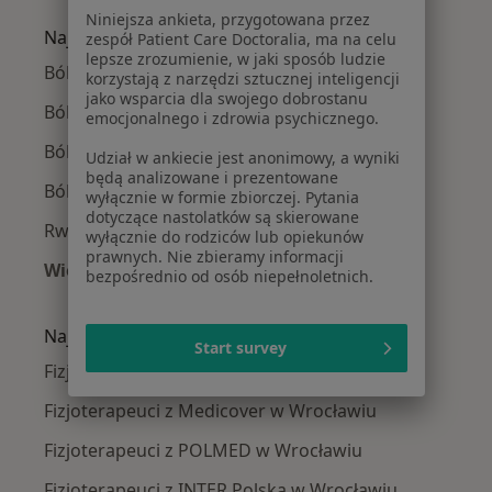
Niniejsza ankieta, przygotowana przez
Najczęście leczone choroby
zespół Patient Care Doctoralia, ma na celu
lepsze zrozumienie, w jaki sposób ludzie
Bóle kręgosłupa w Wrocławiu
korzystają z narzędzi sztucznej inteligencji
jako wsparcia dla swojego dobrostanu
Ból barku w Wrocławiu
emocjonalnego i zdrowia psychicznego.
Ból biodra w Wrocławiu
Udział w ankiecie jest anonimowy, a wyniki
będą analizowane i prezentowane
Ból kolana w Wrocławiu
wyłącznie w formie zbiorczej. Pytania
dotyczące nastolatków są skierowane
Rwa kulszowa w Wrocławiu
wyłącznie do rodziców lub opiekunów
prawnych. Nie zbieramy informacji
Więcej (15)
bezpośrednio od osób niepełnoletnich.
Więcej w kategorii: Najczęście leczone chorob
Najpopularniejsze ubezpieczenia
Start survey
Fizjoterapeuci z Allianz w Wrocławiu
Fizjoterapeuci z Medicover w Wrocławiu
Fizjoterapeuci z POLMED w Wrocławiu
Fizjoterapeuci z INTER Polska w Wrocławiu