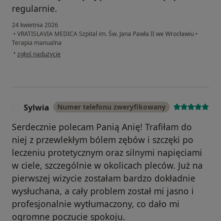
regularnie.
24 kwietnia 2026
•
VRATISLAVIA MEDICA Szpital im. Św. Jana Pawła II we Wrocławiu
•
Terapia manualna
w opinii użytkownika JW
•
zgłoś nadużycie
Sylwia
Numer telefonu zweryfikowany
S
Serdecznie polecam Panią Anię! Trafiłam do
niej z przewlekłym bólem zębów i szczęki po
leczeniu protetycznym oraz silnymi napięciami
w ciele, szczególnie w okolicach pleców. Już na
pierwszej wizycie zostałam bardzo dokładnie
wysłuchana, a cały problem został mi jasno i
profesjonalnie wytłumaczony, co dało mi
ogromne poczucie spokoju.