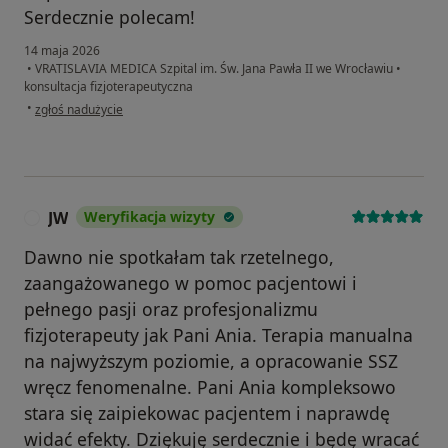
Serdecznie polecam!
14 maja 2026
•
VRATISLAVIA MEDICA Szpital im. Św. Jana Pawła II we Wrocławiu
•
konsultacja fizjoterapeutyczna
w opinii użytkownika AP
•
zgłoś nadużycie
JW
Weryfikacja wizyty
J
Dawno nie spotkałam tak rzetelnego,
zaangażowanego w pomoc pacjentowi i
pełnego pasji oraz profesjonalizmu
fizjoterapeuty jak Pani Ania. Terapia manualna
na najwyższym poziomie, a opracowanie SSZ
wręcz fenomenalne. Pani Ania kompleksowo
stara się zaipiekowac pacjentem i naprawdę
widać efekty. Dziękuję serdecznie i będę wracać