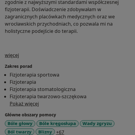
zgodnie z najwyższymi standardami współczesnej
fizjoterapii. Doświadczenie zdobywałam w
zagranicznych placówkach medycznych oraz we
wrocławskich przychodniach, co pozwala mi na
holistyczne podejście do terapii.
O mnie
więcej
Zakres porad
Fizjoterapia sportowa
Fizjoterapia
Fizjoterapia stomatologiczna
Fizjoterapia twarzowo-szczękowa
Pokaż więcej
Główne obszary pomocy
Bóle głowy
Bóle kręgosłupa
Wady zgryzu
a11y_sr_more_diseases
Ból twarzy
Blizny
+67