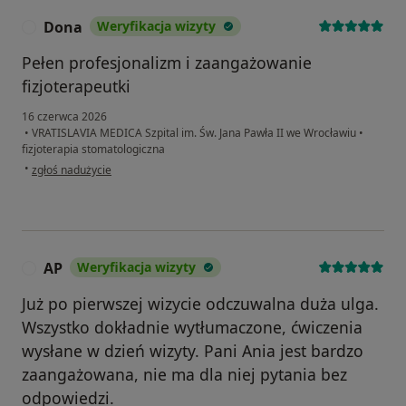
Dona
Weryfikacja wizyty
D
Pełen profesjonalizm i zaangażowanie
fizjoterapeutki
16 czerwca 2026
•
VRATISLAVIA MEDICA Szpital im. Św. Jana Pawła II we Wrocławiu
•
fizjoterapia stomatologiczna
w opinii użytkownika Dona
•
zgłoś nadużycie
AP
Weryfikacja wizyty
A
Już po pierwszej wizycie odczuwalna duża ulga.
Wszystko dokładnie wytłumaczone, ćwiczenia
wysłane w dzień wizyty. Pani Ania jest bardzo
zaangażowana, nie ma dla niej pytania bez
odpowiedzi.