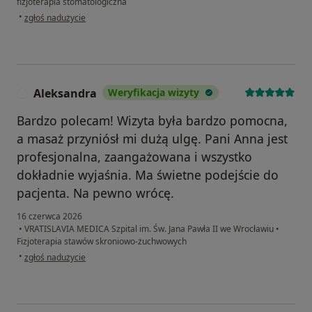
fizjoterapia stomatologiczna
w opinii użytkownika Piotr
•
zgłoś nadużycie
Aleksandra
Weryfikacja wizyty
A
Bardzo polecam! Wizyta była bardzo pomocna,
a masaż przyniósł mi dużą ulgę. Pani Anna jest
profesjonalna, zaangażowana i wszystko
dokładnie wyjaśnia. Ma świetne podejście do
pacjenta. Na pewno wrócę.
16 czerwca 2026
•
VRATISLAVIA MEDICA Szpital im. Św. Jana Pawła II we Wrocławiu
•
Fizjoterapia stawów skroniowo-żuchwowych
w opinii użytkownika Aleksandra
•
zgłoś nadużycie