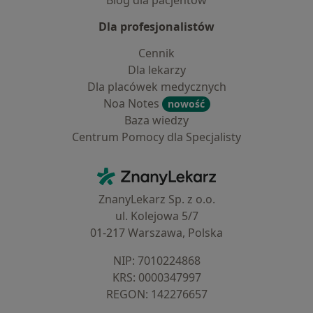
Blog dla pacjentów
Dla profesjonalistów
Cennik
Dla lekarzy
Dla placówek medycznych
Noa Notes
nowość
Baza wiedzy
Centrum Pomocy dla Specjalisty
Kontakt
ZnanyLekarz - Strona główna
ZnanyLekarz Sp. z o.o.
ul. Kolejowa 5/7
01-217 Warszawa, Polska
NIP: ⁠7010224868
KRS: ⁠0000347997
REGON: ⁠142276657