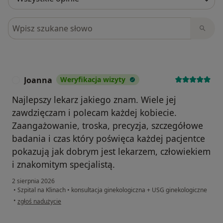
Szukaj w opiniach
Joanna
Weryfikacja wizyty
J
Najlepszy lekarz jakiego znam. Wiele jej
zawdzięczam i polecam każdej kobiecie.
Zaangażowanie, troska, precyzja, szczegółowe
badania i czas który poświęca każdej pacjentce
pokazują jak dobrym jest lekarzem, człowiekiem
i znakomitym specjalistą.
2 sierpnia 2026
•
Szpital na Klinach
•
konsultacja ginekologiczna + USG ginekologiczne
w opinii użytkownika Joanna
•
zgłoś nadużycie