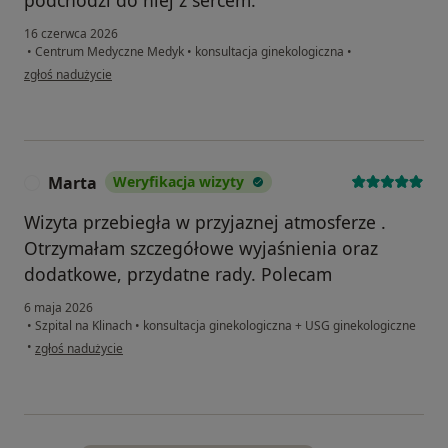
16 czerwca 2026
•
Centrum Medyczne Medyk
•
konsultacja ginekologiczna
•
w opinii użytkownika Agnieszka
zgłoś nadużycie
Marta
Weryfikacja wizyty
M
Wizyta przebiegła w przyjaznej atmosferze .
Otrzymałam szczegółowe wyjaśnienia oraz
dodatkowe, przydatne rady. Polecam
6 maja 2026
•
Szpital na Klinach
•
konsultacja ginekologiczna + USG ginekologiczne
w opinii użytkownika Marta
•
zgłoś nadużycie