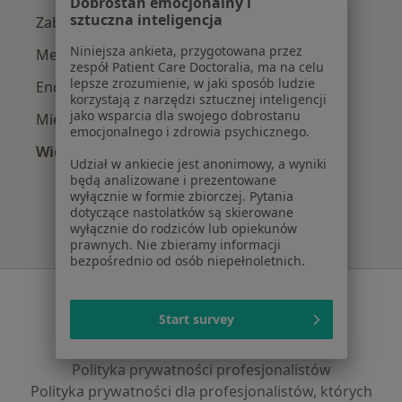
Dobrostan emocjonalny i
sztuczna inteligencja
Zaburzenia miesiączkowania w Rzeszowie
Niniejsza ankieta, przygotowana przez
Menopauza w Rzeszowie
zespół Patient Care Doctoralia, ma na celu
lepsze zrozumienie, w jaki sposób ludzie
Endometrioza w Rzeszowie
korzystają z narzędzi sztucznej inteligencji
jako wsparcia dla swojego dobrostanu
Mięśniaki macicy w Rzeszowie
emocjonalnego i zdrowia psychicznego.
Więcej (15)
Udział w ankiecie jest anonimowy, a wyniki
Więcej w kategorii: Najczęście leczone chorob
będą analizowane i prezentowane
wyłącznie w formie zbiorczej. Pytania
dotyczące nastolatków są skierowane
wyłącznie do rodziców lub opiekunów
prawnych. Nie zbieramy informacji
bezpośrednio od osób niepełnoletnich.
Serwis
Start survey
Regulamin
Polityka prywatności pacjentów
Polityka prywatności profesjonalistów
Polityka prywatności dla profesjonalistów, których