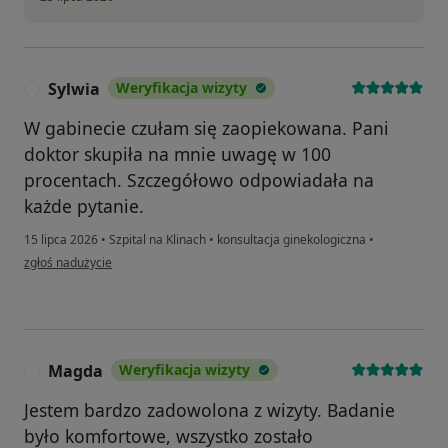
Sylwia
Weryfikacja wizyty
S
W gabinecie czułam się zaopiekowana. Pani
doktor skupiła na mnie uwagę w 100
procentach. Szczegółowo odpowiadała na
każde pytanie.
15 lipca 2026
•
Szpital na Klinach
•
konsultacja ginekologiczna
•
w opinii użytkownika Sylwia
zgłoś nadużycie
Magda
Weryfikacja wizyty
M
Jestem bardzo zadowolona z wizyty. Badanie
było komfortowe, wszystko zostało