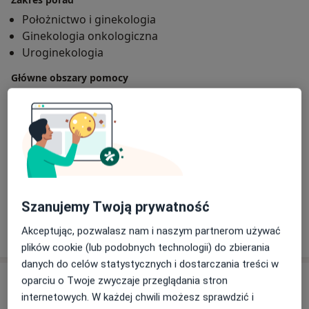
Położnictwo i ginekologia
Ginekologia onkologiczna
Uroginekologia
Główne obszary pomocy
Mięśniaki macicy
Endometrioza
Choroby narządów płciowych
a11y_sr_
Choroby ginekologiczne
Patologia ciąży
+6
Rodzaje konsultacji
Stacjonarne
Zobacz lokalizacje (2)
Szanujemy Twoją prywatność
Pokaż więcej
Akceptując, pozwalasz nam i naszym partnerom używać
o doświadczeniu
plików cookie (lub podobnych technologii) do zbierania
danych do celów statystycznych i dostarczania treści w
Usługi i ceny
oparciu o Twoje zwyczaje przeglądania stron
internetowych. W każdej chwili możesz sprawdzić i