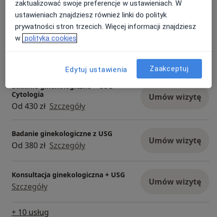
Konsultacja ginekologiczna
zaktualizować swoje preferencje w ustawieniach. W
Umów wizytę
Od 250 zł
Szczegóły
ustawieniach znajdziesz również linki do polityk
prywatności stron trzecich. Więcej informacji znajdziesz
w
polityka cookies
Konsultacja ginekologiczna + USG
ginekologiczne
Umów wizytę
Od 390 zł
Szczegóły
Zaakceptuj
Edytuj ustawienia
Badanie ginekologiczne + USG +
Cytologia
Umów wizytę
Od 430 zł
Szczegóły
Badanie ginekologiczne z USG
Umów wizytę
Od 380 zł
Szczegóły
Konsultacja ginekologiczna + USG
Umów wizytę
Szczegóły
+ 10 usług