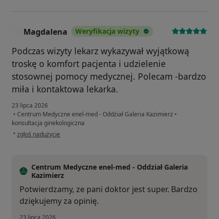
Magdalena
Weryfikacja wizyty
M
Podczas wizyty lekarz wykazywał wyjątkową
troskę o komfort pacjenta i udzielenie
stosownej pomocy medycznej. Polecam -bardzo
miła i kontaktowa lekarka.
23 lipca 2026
•
Centrum Medyczne enel-med - Oddział Galeria Kazimierz
•
konsultacja ginekologiczna
w opinii użytkownika Magdalena
•
zgłoś nadużycie
Centrum Medyczne enel-med - Oddział Galeria
Kazimierz
Potwierdzamy, ze pani doktor jest super. Bardzo
dziękujemy za opinię.
23 lipca 2026