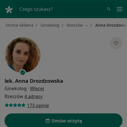
Me
Czego szukasz?
Strona Główna
Ginekolog
Rzeszów
Anna Drozdzow
Zmień miasto
lek.
Anna Drozdzowska
O specjalizacjach
Ginekolog
·
Więcej
Rzeszów
4 adresy
173 opinie
Umów wizytę