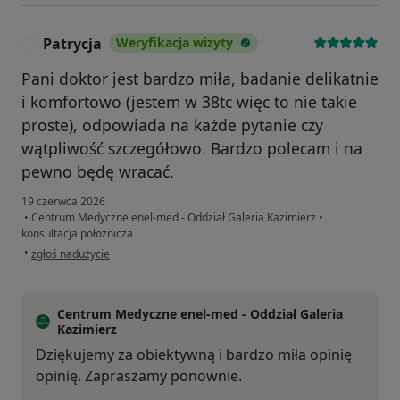
Patrycja
Weryfikacja wizyty
P
Pani doktor jest bardzo miła, badanie delikatnie
i komfortowo (jestem w 38tc więc to nie takie
proste), odpowiada na każde pytanie czy
wątpliwość szczegółowo. Bardzo polecam i na
pewno będę wracać.
19 czerwca 2026
•
Centrum Medyczne enel-med - Oddział Galeria Kazimierz
•
konsultacja położnicza
w opinii użytkownika Patrycja
•
zgłoś nadużycie
Centrum Medyczne enel-med - Oddział Galeria
Kazimierz
Dziękujemy za obiektywną i bardzo miła opinię
opinię. Zapraszamy ponownie.