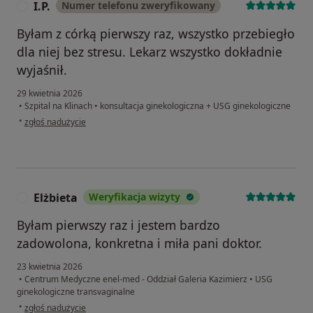
I.P.
Numer telefonu zweryfikowany
I
Byłam z córką pierwszy raz, wszystko przebiegło
dla niej bez stresu. Lekarz wszystko dokładnie
wyjaśnił.
29 kwietnia 2026
•
Szpital na Klinach
•
konsultacja ginekologiczna + USG ginekologiczne
w opinii użytkownika I.P.
•
zgłoś nadużycie
Elżbieta
Weryfikacja wizyty
E
Byłam pierwszy raz i jestem bardzo
zadowolona, konkretna i miła pani doktor.
23 kwietnia 2026
•
Centrum Medyczne enel-med - Oddział Galeria Kazimierz
•
USG
ginekologiczne transvaginalne
w opinii użytkownika Elżbieta
•
zgłoś nadużycie