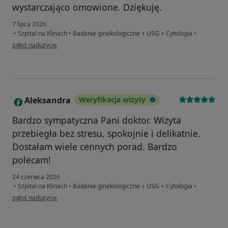
wystarczająco omowione. Dziękuję.
7 lipca 2026
•
Szpital na Klinach
•
Badanie ginekologiczne + USG + Cytologia
•
w opinii użytkownika Magda
zgłoś nadużycie
Aleksandra
Weryfikacja wizyty
A
Bardzo sympatyczna Pani doktor. Wizyta
przebiegła bez stresu, spokojnie i delikatnie.
Dostałam wiele cennych porad. Bardzo
polecam!
24 czerwca 2026
•
Szpital na Klinach
•
Badanie ginekologiczne + USG + Cytologia
•
w opinii użytkownika Aleksandra
zgłoś nadużycie