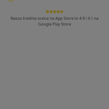
Nasza średnia ocena na App Store to 4.9 i 4.1 na
lek. Karolina Byrtek
Google Play Store
·
Więcej
Ginekolog
133 opinie
Adres 1
Adres 2
Online
Błogosławionej Karoliny 14, Rzeszów
•
Mapa
Venus Medica
Konsultacja ginekologiczna
220 zł
Specjalista nie oferuje umawiania online pod tym adresem.
Poproś o wizytę