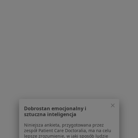
Konsultacja ginekologiczna
od 240 zł
Specjalista nie oferuje umawiania online pod tym adresem.
Poproś o wizytę
1
2
3
4
Powiązane wyszukiwania
W pobliżu Rzeszowa
Patologia ciąży w Brzozowie
Patologia ciąży w Kolbuszowej
Dobrostan emocjonalny i
Patologia ciąży w Błażowej
sztuczna inteligencja
Patologia ciąży w Dynowie
Niniejsza ankieta, przygotowana przez
zespół Patient Care Doctoralia, ma na celu
Patologia ciąży w Głogowie Małopolskim
lepsze zrozumienie, w jaki sposób ludzie