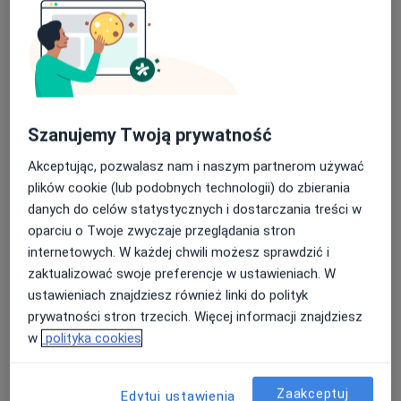
Szanujemy Twoją prywatność
lek. Kamila Chmiel
·
Więcej
Ginekolog
Akceptując, pozwalasz nam i naszym partnerom używać
134 opinie
plików cookie (lub podobnych technologii) do zbierania
danych do celów statystycznych i dostarczania treści w
Adres 1
Adres 2
Adres 3
Adres 4
oparciu o Twoje zwyczaje przeglądania stron
internetowych. W każdej chwili możesz sprawdzić i
Błogosławionej Karoliny 14, Rzeszów
•
Mapa
zaktualizować swoje preferencje w ustawieniach. W
Venus Medica
ustawieniach znajdziesz również linki do polityk
prywatności stron trzecich. Więcej informacji znajdziesz
Konsultacja ginekologiczna
220 zł
w
polityka cookies
Specjalista nie oferuje umawiania online pod tym adresem.
Poproś o wizytę
Zaakceptuj
Edytuj ustawienia