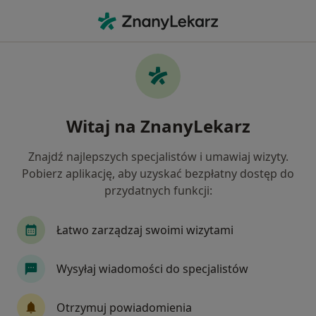
Me
Patologia Ciąży • Rzeszów, podkarpackie
Filtry
• 1
Ubezpieczenie
Map
Patologia ciąży specjaliści w Rzeszowie
Witaj na ZnanyLekarz
Jak działają wyniki wyszukiwania
Znajdź najlepszych specjalistów i umawiaj wizyty.
Pobierz aplikację, aby uzyskać bezpłatny dostęp do
Jakiego specjalisty szukasz?
przydatnych funkcji:
Ginekolog
Kardiolog
Ortopeda
Neur
Łatwo zarządzaj swoimi wizytami
Wysyłaj wiadomości do specjalistów
Otrzymuj powiadomienia