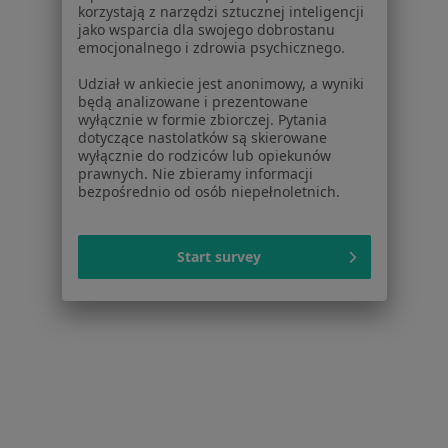
korzystają z narzędzi sztucznej inteligencji
Więcej (5)
jako wsparcia dla swojego dobrostanu
Więcej w kategorii: W pobliżu Rzeszowa
emocjonalnego i zdrowia psychicznego.
Schorzenia w Rzeszowie
Udział w ankiecie jest anonimowy, a wyniki
będą analizowane i prezentowane
Choroby ginekologiczne w Rzeszowie
wyłącznie w formie zbiorczej. Pytania
dotyczące nastolatków są skierowane
Zaburzenia miesiączkowania w Rzeszowie
wyłącznie do rodziców lub opiekunów
prawnych. Nie zbieramy informacji
Menopauza w Rzeszowie
bezpośrednio od osób niepełnoletnich.
Endometrioza w Rzeszowie
Mięśniaki macicy w Rzeszowie
Start survey
Więcej (15)
Więcej w kategorii: Schorzenia w Rzeszowie
Patologia Ciąży Specjaliści W Rzeszowie