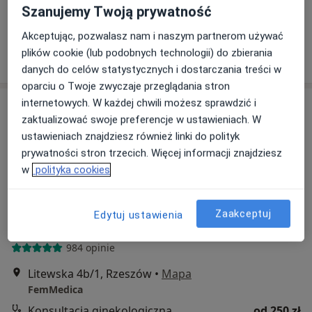
Konsultacja ginekologiczna
od 250 zł
Szanujemy Twoją prywatność
Specjalista nie oferuje umawiania online pod tym adresem.
Akceptując, pozwalasz nam i naszym partnerom używać
plików cookie (lub podobnych technologii) do zbierania
Poproś o wizytę
danych do celów statystycznych i dostarczania treści w
oparciu o Twoje zwyczaje przeglądania stron
internetowych. W każdej chwili możesz sprawdzić i
zaktualizować swoje preferencje w ustawieniach. W
ustawieniach znajdziesz również linki do polityk
prywatności stron trzecich. Więcej informacji znajdziesz
w
polityka cookies
lek. Jakub Sokołowski
Zaakceptuj
Edytuj ustawienia
·
Więcej
Ginekolog, Ginekolog onkologiczny
984 opinie
Litewska 4b/1, Rzeszów
•
Mapa
FemMedica
Konsultacja ginekologiczna
od 250 zł