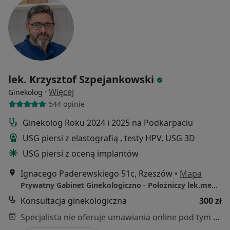
lek. Krzysztof Szpejankowski
·
Więcej
Ginekolog
544 opinie
Ginekolog Roku 2024 i 2025 na Podkarpaciu
USG piersi z elastografią , testy HPV, USG 3D
USG piersi z oceną implantów
Ignacego Paderewskiego 51c, Rzeszów
•
Mapa
Prywatny Gabinet Ginekologiczno - Położniczy lek.med.Krzysztof Szpejankowski
Konsultacja ginekologiczna
300 zł
Specjalista nie oferuje umawiania online pod tym adresem.