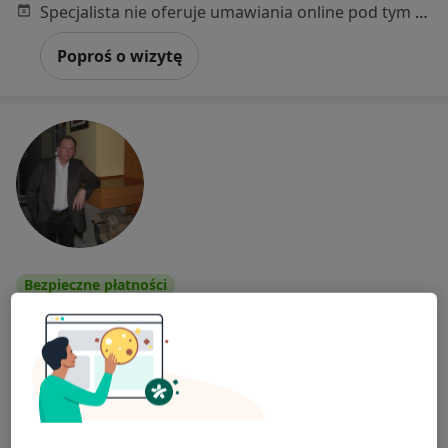
Specjalista nie oferuje umawiania online pod tym adresem.
Poproś o wizytę
Bezpieczne płatności
lek. Piotr Wajda
·
Więcej
Ginekolog
293 opinie
ul Grodzka 47 "wajdamed " -Stary szpital, Krosno
•
Mapa
Specjalistyczna Praktyka Lekarska lek Piotr Wajda. "wajdamed"