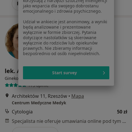
korzystają z narzędzi sztucznej inteligencji
Pokaż profil
jako wsparcia dla swojego dobrostanu
emocjonalnego i zdrowia psychicznego.
Udział w ankiecie jest anonimowy, a wyniki
będą analizowane i prezentowane
wyłącznie w formie zbiorczej. Pytania
dotyczące nastolatków są skierowane
wyłącznie do rodziców lub opiekunów
prawnych. Nie zbieramy informacji
bezpośrednio od osób niepełnoletnich.
lek. Anna Drozdzowska
Start survey
·
Więcej
Ginekolog
173 opinie
Architektów 11, Rzeszów
•
Mapa
Centrum Medyczne Medyk
Cytologia
50 zł
Specjalista nie oferuje umawiania online pod tym adresem.