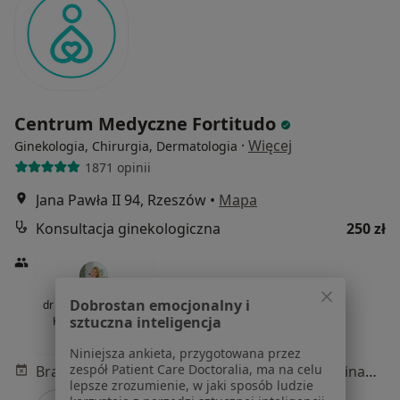
Centrum Medyczne Fortitudo
·
Więcej
Ginekologia, Chirurgia, Dermatologia
1871 opinii
Jana Pawła II 94, Rzeszów
•
Mapa
Konsultacja ginekologiczna
250 zł
Dobrostan emocjonalny i
dr n. med. Katarzyna
sztuczna inteligencja
Kalandyk-Osinko
ginekolog
Niniejsza ankieta, przygotowana przez
zespół Patient Care Doctoralia, ma na celu
Brak dostępnych specjalistów z wolnymi terminami w tym centrum medycznym.
lepsze zrozumienie, w jaki sposób ludzie