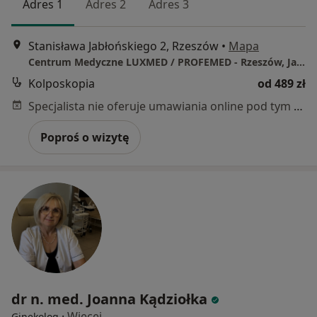
Adres 1
Adres 2
Adres 3
Stanisława Jabłońskiego 2, Rzeszów
•
Mapa
Centrum Medyczne LUXMED / PROFEMED - Rzeszów, Jabłońskiego 2
Kolposkopia
od 489 zł
Specjalista nie oferuje umawiania online pod tym adresem.
Poproś o wizytę
dr n. med. Joanna Kądziołka
·
Więcej
Ginekolog