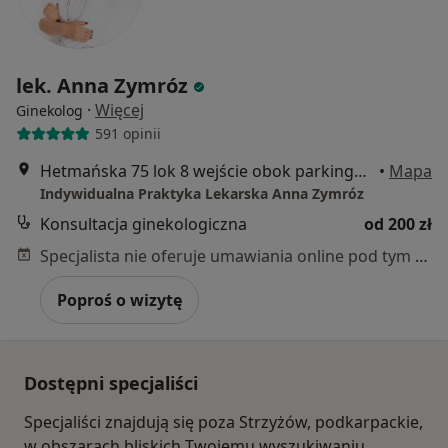
lek. Anna Zymróz
·
Więcej
Ginekolog
591 opinii
Hetmańska 75 lok 8 wejście obok parkingu podziemnego, Rzeszów
•
Mapa
Indywidualna Praktyka Lekarska Anna Zymróz
Konsultacja ginekologiczna
od 200 zł
Specjalista nie oferuje umawiania online pod tym adresem.
Poproś o wizytę
Dostępni specjaliści
Specjaliści znajdują się poza Strzyżów, podkarpackie,
w obszarach bliskich Twojemu wyszukiwaniu.