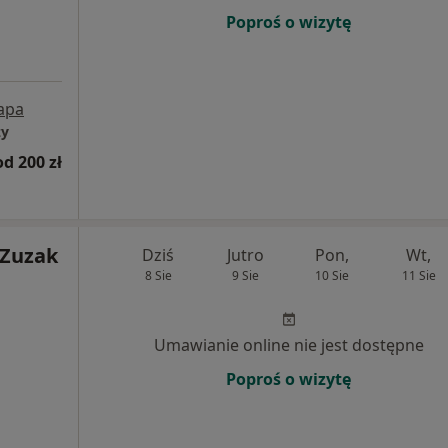
Poproś o wizytę
apa
zy
od 200 zł
-Zuzak
Dziś
Jutro
Pon,
Wt,
8 Sie
9 Sie
10 Sie
11 Sie
Umawianie online nie jest dostępne
Poproś o wizytę