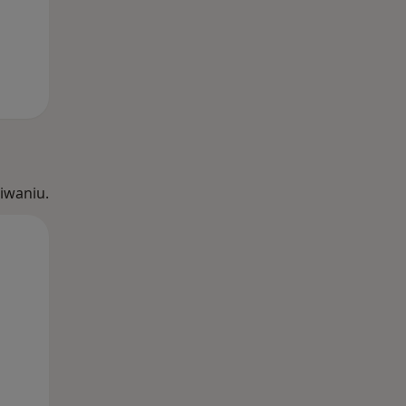
iwaniu.
Śr,
Czw,
Pt,
12 Sie
13 Sie
14 Sie