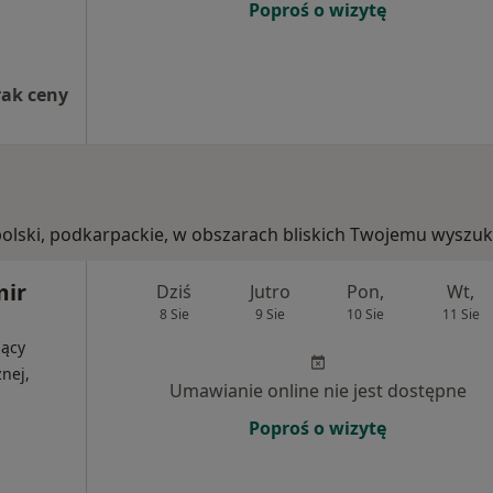
Poproś o wizytę
rak ceny
opolski, podkarpackie, w obszarach bliskich Twojemu wyszuk
mir
Dziś
Jutro
Pon,
Wt,
8 Sie
9 Sie
10 Sie
11 Sie
jący
nej,
Umawianie online nie jest dostępne
Poproś o wizytę