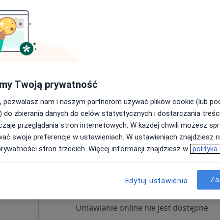
Dziś
Jutro
Pon,
Wt,
8 Sie
9 Sie
10 Sie
11 Sie
Umawianie online nie jest dostępne
my Twoją prywatność
Poproś o wizytę
•
Mapa
, pozwalasz nam i naszym partnerom używać plików cookie (lub p
zy
) do zbierania danych do celów statystycznych i dostarczania treśc
rak ceny
zaje przeglądania stron internetowych. W każdej chwili możesz spr
wać swoje preferencje w ustawieniach. W ustawieniach znajdziesz ró
prywatności stron trzecich. Więcej informacji znajdziesz w
polityka
koś
Dziś
Jutro
Pon,
Wt,
8 Sie
9 Sie
10 Sie
11 Sie
Za
Edytuj ustawienia
Umawianie online nie jest dostępne