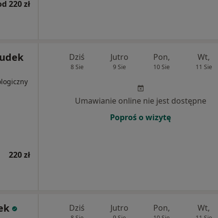
od 220 zł
Dudek
Dziś
Jutro
Pon,
Wt,
8 Sie
9 Sie
10 Sie
11 Sie
ologiczny
Umawianie online nie jest dostępne
Poproś o wizytę
220 zł
ek
Dziś
Jutro
Pon,
Wt,
8 Sie
9 Sie
10 Sie
11 Sie