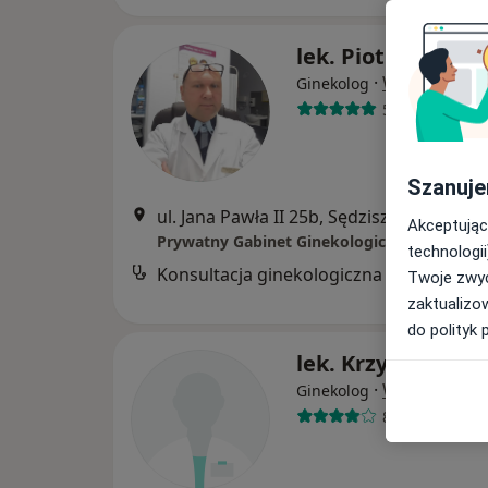
lek. Piotr Habało
·
Więcej
Ginekolog
58 opinii
Szanuje
ul. Jana Pawła II 25b, Sędziszów Małopolski
Akceptując
Prywatny Gabinet Ginekologiczno-Położnic
technologii
Konsultacja ginekologiczna
B
Twoje zwyc
zaktualizo
do polityk 
lek. Krzysztof Pię
·
Więcej
Ginekolog
89 opinii