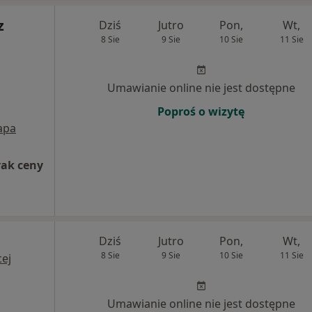
z
Dziś
Jutro
Pon,
Wt,
8 Sie
9 Sie
10 Sie
11 Sie
Umawianie online nie jest dostępne
Poproś o wizytę
apa
rak ceny
Dziś
Jutro
Pon,
Wt,
8 Sie
9 Sie
10 Sie
11 Sie
ej
Umawianie online nie jest dostępne