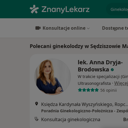
specjaliz
Konsultacje online
Dostępne t
Polecani ginekolodzy w Sędziszowie M
lek. Anna Dryja-
Brodowska
W trakcie specjalizacji (Gi
·
Więce
Ultrasonografista
56 opinii
Księdza Kardynała Wyszyński
Konsultacja ginekologiczna
B