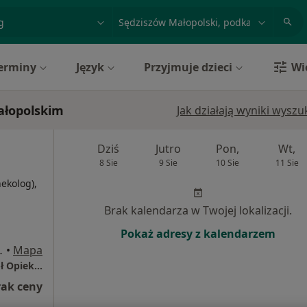
acja, badanie lub nazwisko
miasto lub dzielnica
erminy
Język
Przyjmuje dzieci
Wi
ałopolskim
Jak działają wyniki wysz
Dziś
Jutro
Pon,
Wt,
8 Sie
9 Sie
10 Sie
11 Sie
nekolog),
j
Brak kalendarza w Twojej lokalizacji.
Pokaż adresy z kalendarzem
ego, Ropczyce
•
Mapa
Poradnia Ginekologiczno-Położnicza - Zespół Opieki Zdrowotnej w Ropczycach
rak ceny