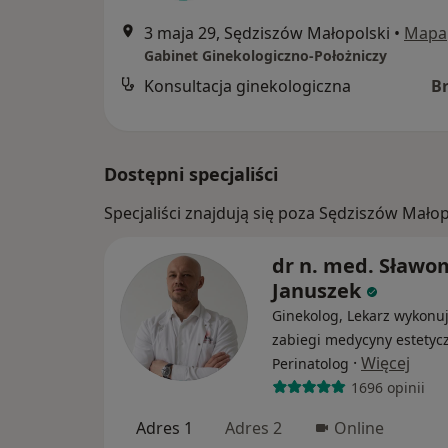
3 maja 29, Sędziszów Małopolski
•
Mapa
Gabinet Ginekologiczno-Położniczy
Konsultacja ginekologiczna
B
Dostępni specjaliści
Specjaliści znajdują się poza Sędziszów Mał
dr n. med. Sławo
Januszek
Ginekolog, Lekarz wykonu
zabiegi medycyny estetycz
·
Więcej
Perinatolog
1696 opinii
Adres 1
Adres 2
Online