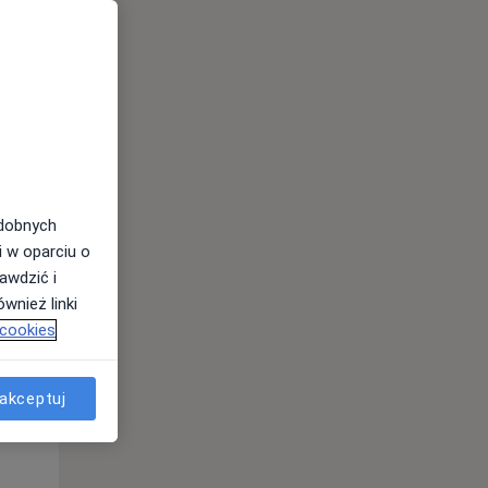
Śr,
Czw,
Pt,
12 Sie
13 Sie
14 Sie
odobnych
i w oparciu o
awdzić i
wnież linki
 cookies
Śr,
Czw,
Pt,
12 Sie
13 Sie
14 Sie
akceptuj