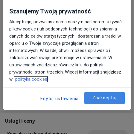
Badanie dermatoskopowe to szybka, bezbolesna
i nieinwazyjna metoda oceny znamion, która
Szanujemy Twoją prywatność
pozwala wykryć niepokojące zmiany na bardzo
Akceptując, pozwalasz nam i naszym partnerom używać
wczesnym etapie. Kilka minut może mieć
plików cookie (lub podobnych technologii) do zbierania
ogromne znaczenie dla Twojego zdrowia.
danych do celów statystycznych i dostarczania treści w
Jeśli zauważyłeś, że któreś ze znamion zmieniło
oparciu o Twoje zwyczaje przeglądania stron
kolor, kształt lub wielkość albo po prostu dawno
internetowych. W każdej chwili możesz sprawdzić i
nie kontrolowałeś swojej skóry – umów się na
zaktualizować swoje preferencje w ustawieniach. W
badanie.
ustawieniach znajdziesz również linki do polityk
Nie czekaj na objawy. Profilaktyka ratuje zdrowie,
prywatności stron trzecich. Więcej informacji znajdziesz
a czasem także życie.
w
polityka cookies
Zapraszamy na dermatoskopową ocenę znamion.
Pokaż więcej aktualności (2)
Zaakceptuj
Edytuj ustawienia
Usługi i ceny
Konsultacja dermatologiczna