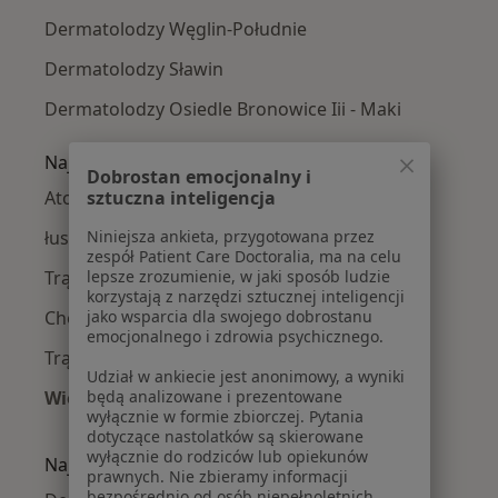
Dermatolodzy Węglin-Południe
Dermatolodzy Sławin
Dermatolodzy Osiedle Bronowice Iii - Maki
Najczęście leczone choroby
Dobrostan emocjonalny i
Atopowe zapalenie skóry w Lublinie
sztuczna inteligencja
łuszczyca w Lublinie
Niniejsza ankieta, przygotowana przez
zespół Patient Care Doctoralia, ma na celu
Trądzik różowaty w Lublinie
lepsze zrozumienie, w jaki sposób ludzie
korzystają z narzędzi sztucznej inteligencji
Choroby skóry w Lublinie
jako wsparcia dla swojego dobrostanu
emocjonalnego i zdrowia psychicznego.
Trądzik pospolity w Lublinie
Udział w ankiecie jest anonimowy, a wyniki
Więcej (15)
będą analizowane i prezentowane
wyłącznie w formie zbiorczej. Pytania
Więcej w kategorii: Najczęście leczone chorob
dotyczące nastolatków są skierowane
wyłącznie do rodziców lub opiekunów
Najpopularniejsze ubezpieczenia
prawnych. Nie zbieramy informacji
bezpośrednio od osób niepełnoletnich.