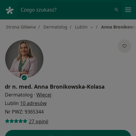
Me
Czego szukasz?
Strona Główna
Dermatolog
Lublin
Anna Bronikows
Zmień miasto
dr n. med.
Anna Bronikowska-Kolasa
O specjalizacjach
Dermatolog
·
Więcej
Lublin
10 adresów
Nr PWZ: 9365344
27 opinii