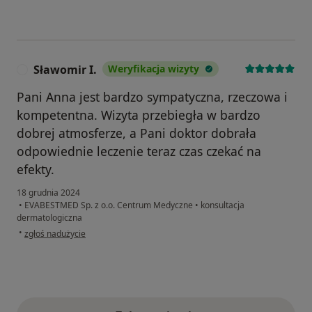
Sławomir I.
Weryfikacja wizyty
S
Pani Anna jest bardzo sympatyczna, rzeczowa i
kompetentna. Wizyta przebiegła w bardzo
dobrej atmosferze, a Pani doktor dobrała
odpowiednie leczenie teraz czas czekać na
efekty.
18 grudnia 2024
•
EVABESTMED Sp. z o.o. Centrum Medyczne
•
konsultacja
dermatologiczna
w opinii użytkownika Sławomir I.
•
zgłoś nadużycie