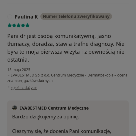
Paulina K
Numer telefonu zweryfikowany
P
Pani dr jest osobą komunikatywną, jasno
tłumaczy, doradza, stawia trafne diagnozy. Nie
była to moja pierwsza wizyta i z pewnością nie
ostatnia.
15 maja 2025
•
EVABESTMED Sp. z o.o. Centrum Medyczne
•
Dermatoskopia – ocena
znamion, guzków skórnych
w opinii użytkownika Paulina K
•
zgłoś nadużycie
EVABESTMED Centrum Medyczne
Bardzo dziękujemy za opinię.
Cieszymy się, że docenia Pani komunikację,