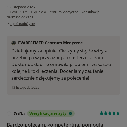
13 listopada 2025
•
EVABESTMED Sp. z o.o. Centrum Medyczne
•
konsultacja
dermatologiczna
w opinii użytkownika Mirek
•
zgłoś nadużycie
EVABESTMED Centrum Medyczne
Dziękujemy za opinię. Cieszymy się, że wizyta
przebiegła w przyjaznej atmosferze, a Pani
Doktor dokładnie omówiła problem i wskazała
kolejne kroki leczenia. Doceniamy zaufanie i
serdecznie dziękujemy za polecenie!
13 listopada 2025
Zofia
Weryfikacja wizyty
Z
Bardzo polecam, kompetentna, pomogła