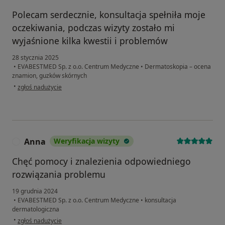
Polecam serdecznie, konsultacja spełniła moje
oczekiwania, podczas wizyty zostało mi
wyjaśnione kilka kwestii i problemów
28 stycznia 2025
•
EVABESTMED Sp. z o.o. Centrum Medyczne
•
Dermatoskopia – ocena
znamion, guzków skórnych
w opinii użytkownika Monika
•
zgłoś nadużycie
Anna
Weryfikacja wizyty
A
Chęć pomocy i znalezienia odpowiedniego
rozwiązania problemu
19 grudnia 2024
•
EVABESTMED Sp. z o.o. Centrum Medyczne
•
konsultacja
dermatologiczna
w opinii użytkownika Anna
•
zgłoś nadużycie