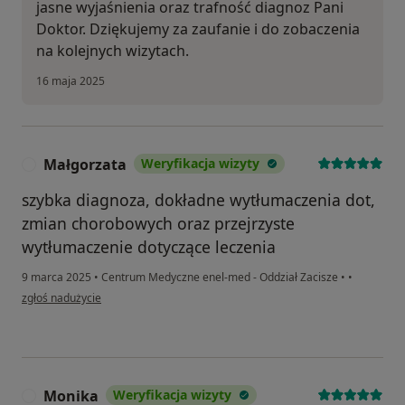
jasne wyjaśnienia oraz trafność diagnoz Pani
Doktor. Dziękujemy za zaufanie i do zobaczenia
na kolejnych wizytach.
16 maja 2025
Małgorzata
Weryfikacja wizyty
M
szybka diagnoza, dokładne wytłumaczenia dot,
zmian chorobowych oraz przejrzyste
wytłumaczenie dotyczące leczenia
9 marca 2025
•
Centrum Medyczne enel-med - Oddział Zacisze
•
•
w opinii użytkownika Małgorzata
zgłoś nadużycie
Monika
Weryfikacja wizyty
M