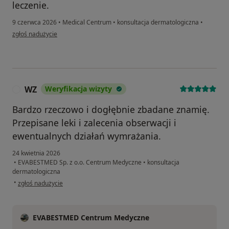
leczenie.
9 czerwca 2026
•
Medical Centrum
•
konsultacja dermatologiczna
•
w opinii użytkownika S.M
zgłoś nadużycie
WZ
Weryfikacja wizyty
W
Bardzo rzeczowo i dogłębnie zbadane znamię.
Przepisane leki i zalecenia obserwacji i
ewentualnych działań wymrażania.
24 kwietnia 2026
•
EVABESTMED Sp. z o.o. Centrum Medyczne
•
konsultacja
dermatologiczna
w opinii użytkownika WZ
•
zgłoś nadużycie
EVABESTMED Centrum Medyczne