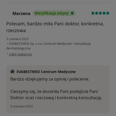
Marzena
Weryfikacja wizyty
M
Polecam, bardzo miła Pani doktor, konkretna,
rzeczowa
3 czerwca 2025
•
EVABESTMED Sp. z o.o. Centrum Medyczne
•
konsultacja
dermatologiczna
w opinii użytkownika Marzena
•
zgłoś nadużycie
EVABESTMED Centrum Medyczne
Bardzo dziękujemy za opinię i polecenie.
Cieszymy się, że doceniła Pani podejście Pani
Doktor oraz rzeczową i konkretną konsultację.
3 czerwca 2025