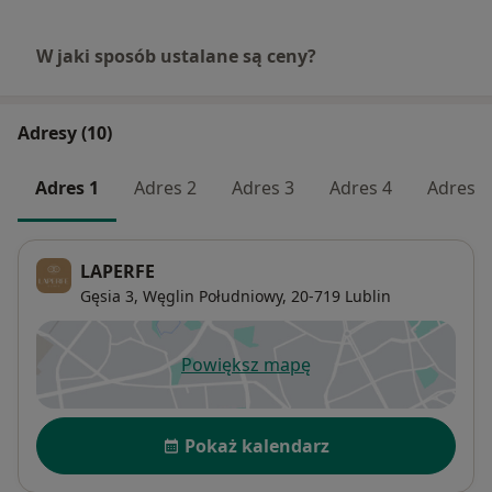
W jaki sposób ustalane są ceny?
Adresy (10)
Adres 1
Adres 2
Adres 3
Adres 4
Adres 5
LAPERFE
Gęsia 3,
Węglin Południowy
, 20-719
Lublin
Powiększ mapę
otwiera się w nowej karcie
Dostępność
Pokaż kalendarz