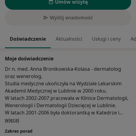
Umów wizytę
Wyślij wiadomość
Doświadczenie
Aktualności
Usługi i ceny
Ad
Moje doświadczenie
Dr n. med. Anna Bronikowska-Kolasa - dermatolog
oraz wenerolog.
Studia medyczne ukończyła na Wydziale Lekarskim
Akademii Medycznej w Lublinie w 2000 roku.
W latach 2002-2007 pracowała w Klinice Dermatologii,
Wenerologii i Dermatologii Dziecięcej w Lublinie.
W latach 2001-2006 była doktorantką w Katedrze i
O mnie
Zakładzie Zarządzania i Ekonomiki Ochrony Zdrowia
więcej
Akademii Medycznej w Lublinie.
Zakres porad
W 2008 roku uzyskała stopień doktora nauk