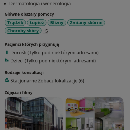
Dermatologia i wenerologia
medycznych.
Tytuł nadany został z wyróżnieniem na podstawie
Główne obszary pomocy
przedstawionej rozprawy doktorskiej pod tytułem
Trądzik
Łupież
Blizny
Zmiany skórne
„Ocena wybranych aspektów jakości życia w
a11y_sr_more_diseases
Choroby skóry
+5
łuszczycy”.
Dr n. med. Anna Bronikowska-Kolasa - autorka i
Pacjenci których przyjmuję
współautorka wielu publikacji i doniesień z zakresu
Dorośli (Tylko pod niektórymi adresami)
dermatologii, publikowanych w polskich i
Dzieci (Tylko pod niektórymi adresami)
zagranicznych czasopismach naukowych. Uczestniczy
w licznych zjazdach i konferencjach
Rodzaje konsultacji
dermatologicznych w Polsce i zagranicą, stale
Stacjonarne
Zobacz lokalizacje (6)
podnosząc swoje kwalifikacje Jest członkiem Polskiego
Towarzystwa Dermatologicznego.
Zdjęcia i filmy
Do jej zainteresowań zawodowych należą
laseroterapia chorób skóry, dermatoskopia,
kapilaroskopia.