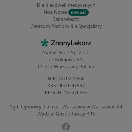
Dla placówek medycznych
Noa Notes
nowość
Baza wiedzy
Centrum Pomocy dla Specjalisty
Kontakt
ZnanyLekarz - Strona główna
ZnanyLekarz Sp. z o.o.
ul. Kolejowa 5/7
01-217 Warszawa, Polska
NIP: ⁠7010224868
KRS: ⁠0000347997
REGON: ⁠142276657
Sąd Rejonowy dla m.st. Warszawy w Warszawie XII
Wydział Gospodarczy KRS
Facebook
otwiera się w nowej karcie