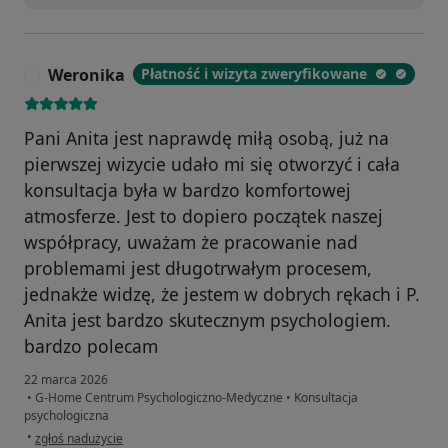
Weronika
Płatność i wizyta zweryfikowane
W
Pani Anita jest naprawdę miłą osobą, już na
pierwszej wizycie udało mi się otworzyć i cała
konsultacja była w bardzo komfortowej
atmosferze. Jest to dopiero początek naszej
współpracy, uważam że pracowanie nad
problemami jest długotrwałym procesem,
jednakże widzę, że jestem w dobrych rękach i P.
Anita jest bardzo skutecznym psychologiem.
bardzo polecam
22 marca 2026
•
G-Home Centrum Psychologiczno-Medyczne
•
Konsultacja
psychologiczna
w opinii użytkownika Weronika
•
zgłoś nadużycie