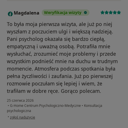
Magdalena
Weryfikacja wizyty
M
To była moja pierwsza wizyta, ale już po niej
wyszłam z poczuciem ulgi i większą nadzieją.
Pani psycholog okazała się bardzo ciepłą,
empatyczną i uważną osobą. Potrafiła mnie
wysłuchać, zrozumieć moje problemy i przede
wszystkim podnieść mnie na duchu w trudnym
momencie. Atmosfera podczas spotkania była
pełna życzliwości i zaufania. Już po pierwszej
rozmowie poczułam się lepiej i wiem, że
trafiłam w dobre ręce. Gorąco polecam.
25 czerwca 2026
•
G-Home Centrum Psychologiczno-Medyczne
•
Konsultacja
psychologiczna
w opinii użytkownika Magdalena
•
zgłoś nadużycie