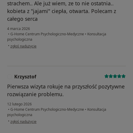
strachem.. Ale już wiem, ze to nie ostatnia..
kobieta z "jajami" ciepła, otwarta. Polecam z
całego serca
4 marca 2026
•
G-Home Centrum Psychologiczno-Medyczne
•
Konsultacja
psychologiczna
w opinii użytkownika Magda
•
zgłoś nadużycie
Krzysztof
K
Pierwsza wizyta rokuje na przyszłość pozytywne
rozwiązanie problemu.
12 lutego 2026
•
G-Home Centrum Psychologiczno-Medyczne
•
Konsultacja
psychologiczna
w opinii użytkownika Krzysztof
•
zgłoś nadużycie