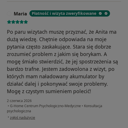
Maria
Płatność i wizyta zweryfikowane
M
Po paru wizytach muszę przyznać, że Anita ma
dużą wiedzę. Chętnie odpowiada na moje
pytania często zaskakujące. Stara się dobrze
zrozumieć problem z jakim się borykam. A
mogę śmiało stwierdzić, że jej spostrzeżenia są
bardzo trafne. Jestem zadowolona z wizyt, po
których mam naładowany akumulator by
działać dalej i pokonywać swoje problemy.
Mogę z czystym sumieniem polecić!
2 czerwca 2026
•
G-Home Centrum Psychologiczno-Medyczne
•
Konsultacja
psychologiczna
w opinii użytkownika Maria
•
zgłoś nadużycie