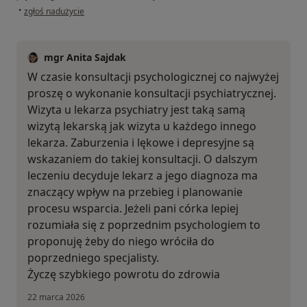
w opinii użytkownika Magdalena
•
zgłoś nadużycie
mgr Anita Sajdak
W czasie konsultacji psychologicznej co najwyżej
proszę o wykonanie konsultacji psychiatrycznej.
Wizyta u lekarza psychiatry jest taką samą
wizytą lekarską jak wizyta u każdego innego
lekarza. Zaburzenia i lękowe i depresyjne są
wskazaniem do takiej konsultacji. O dalszym
leczeniu decyduje lekarz a jego diagnoza ma
znaczący wpływ na przebieg i planowanie
procesu wsparcia. Jeżeli pani córka lepiej
rozumiała się z poprzednim psychologiem to
proponuję żeby do niego wróciła do
poprzedniego specjalisty.
Życzę szybkiego powrotu do zdrowia
22 marca 2026