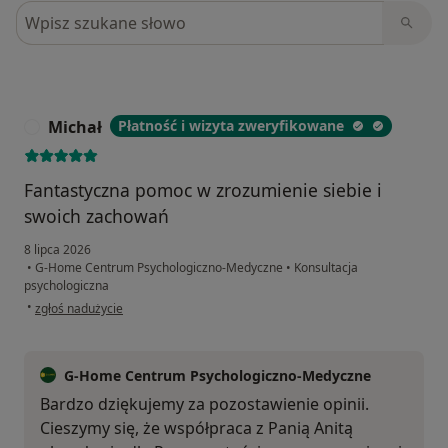
Szukaj w opiniach
Michał
Płatność i wizyta zweryfikowane
M
Fantastyczna pomoc w zrozumienie siebie i
swoich zachowań
8 lipca 2026
•
G-Home Centrum Psychologiczno-Medyczne
•
Konsultacja
psychologiczna
w opinii użytkownika Michał
•
zgłoś nadużycie
G-Home Centrum Psychologiczno-Medyczne
Bardzo dziękujemy za pozostawienie opinii.
Cieszymy się, że współpraca z Panią Anitą