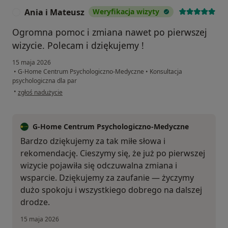
Ania i Mateusz
Weryfikacja wizyty
A
Ogromna pomoc i zmiana nawet po pierwszej
wizycie. Polecam i dziękujemy !
15 maja 2026
•
G-Home Centrum Psychologiczno-Medyczne
•
Konsultacja
psychologiczna dla par
w opinii użytkownika Ania i Mateusz
•
zgłoś nadużycie
G-Home Centrum Psychologiczno-Medyczne
Bardzo dziękujemy za tak miłe słowa i
rekomendację. Cieszymy się, że już po pierwszej
wizycie pojawiła się odczuwalna zmiana i
wsparcie. Dziękujemy za zaufanie — życzymy
dużo spokoju i wszystkiego dobrego na dalszej
drodze.
15 maja 2026