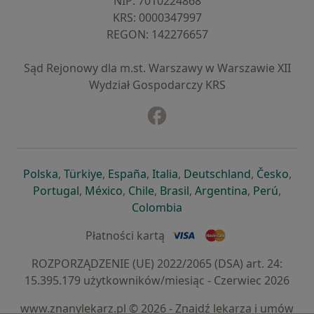
NIP: ⁠7010224868
KRS: ⁠0000347997
REGON: ⁠142276657
Sąd Rejonowy dla m.st. Warszawy w Warszawie XII
Wydział Gospodarczy KRS
Facebook
otwiera się w nowej karcie
otwiera się w nowej karcie
otwiera się w nowej karcie
otwiera się w nowej karcie
otwiera się w nowej karci
otwiera się
otwi
Polska
,
Türkiye
,
España
,
Italia
,
Deutschland
,
Česko
,
otwiera się w nowej karcie
otwiera się w nowej karcie
otwiera się w nowej karcie
otwiera się w nowej kar
otwiera się 
otwier
Portugal
,
México
,
Chile
,
Brasil
,
Argentina
,
Perú
,
otwiera się w nowej karc
Colombia
Płatności kartą
ROZPORZĄDZENIE (UE) 2022/2065 (DSA) art. 24:
15.395.179 użytkowników/miesiąc - Czerwiec 2026
www.znanylekarz.pl © 2026 - Znajdź lekarza i umów