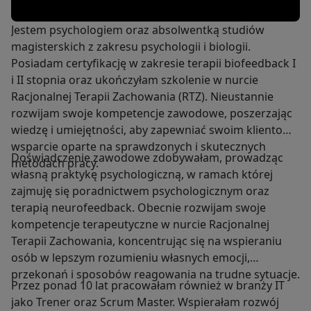
Jestem psychologiem oraz absolwentką studiów
magisterskich z zakresu psychologii i biologii.
Posiadam certyfikację w zakresie terapii biofeedback I
i II stopnia oraz ukończyłam szkolenie w nurcie
Racjonalnej Terapii Zachowania (RTZ). Nieustannie
rozwijam swoje kompetencje zawodowe, poszerzając
wiedzę i umiejętności, aby zapewniać swoim klientom
wsparcie oparte na sprawdzonych i skutecznych
Doświadczenie zawodowe zdobywałam, prowadząc
metodach pracy.
własną praktykę psychologiczną, w ramach której
zajmuję się poradnictwem psychologicznym oraz
terapią neurofeedback. Obecnie rozwijam swoje
kompetencje terapeutyczne w nurcie Racjonalnej
Terapii Zachowania, koncentrując się na wspieraniu
osób w lepszym rozumieniu własnych emocji,
przekonań i sposobów reagowania na trudne sytuacje.
Przez ponad 10 lat pracowałam również w branży IT
jako Trener oraz Scrum Master. Wspierałam rozwój