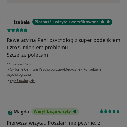
Izabela
Płatność i wizyta zweryfikowane
I
Rewelacyjna Pani psycholog z super podejściem
I zrozumieniem problemu
Szczerze polecam
11 marca 2026
•
G-Home Centrum Psychologiczno-Medyczne
•
Konsultacja
psychologiczna
w opinii użytkownika Izabela
•
zgłoś nadużycie
Magda
Weryfikacja wizyty
M
Pierwsza wizyta.. Poszłam nie pewnie, z