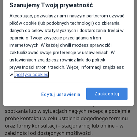
stworzenie bezpiecznej przestrzeni do ich odkrywania
Szanujemy Twoją prywatność
i rozwijania. Dużą wagę przywiązuję do budowania
relacji opartej na zaufaniu, akceptacji i indywidualnym
Akceptując, pozwalasz nam i naszym partnerom używać
Na każdym etapie swojej kariery zawodowej wiedza
podejściu do potrzeb każdej osoby.
plików cookie (lub podobnych technologii) do zbierania
psychologiczna stanowiła dla mnie najważniejsze
danych do celów statystycznych i dostarczania treści w
narzędzie pracy. Zarówno w działalności
oparciu o Twoje zwyczaje przeglądania stron
psychologicznej, jak i podczas pracy z zespołami
internetowych. W każdej chwili możesz sprawdzić i
biznesowymi wykorzystywałam ją do rozwiązywania
zaktualizować swoje preferencje w ustawieniach. W
złożonych sytuacji, wspierania rozwoju oraz
ustawieniach znajdziesz również linki do polityk
budowania skutecznej komunikacji i współpracy.
prywatności stron trzecich. Więcej informacji znajdziesz
w
polityka cookies
Do zobaczenia! :)
* Udostępnione grafiki dotyczą działalności całego
Zaakceptuj
Edytuj ustawienia
Centrum, mają charakter poglądowy i mogą ulegać
zmianom. W razie konieczności zmiany terminu
spotkania lub w sytuacjach nagłych recepcja podejmie
próbę kontaktu w celu ustalenia dogodnego terminu
oraz formy konsultacji – stacjonarnej lub online – w
zależności od dostępnych możliwości.