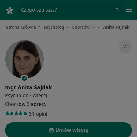
Me
Czego szukasz?
Strona Główna
Psycholog
Chorzów
Anita Sajdak
Zmień miasto
mgr
Anita Sajdak
O specjalizacjach
Psycholog
·
Więcej
Chorzów
3 adresy
31 opinii
Umów wizytę