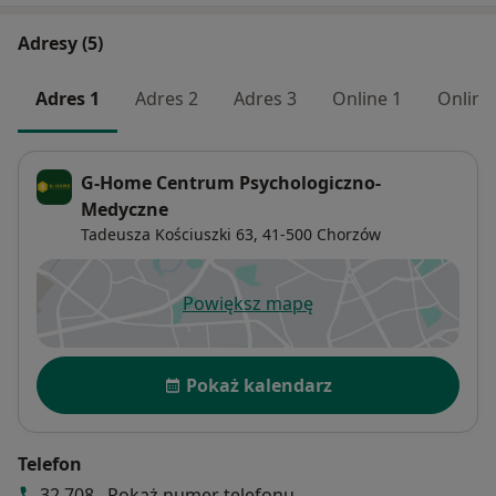
Adresy (5)
Adres 1
Adres 2
Adres 3
Online 1
Online
G-Home Centrum Psychologiczno-
Medyczne
Tadeusza Kościuszki 63,
41-500
Chorzów
Powiększ mapę
otwiera się w nowej karcie
Dostępność
Pokaż kalendarz
Telefon
32 708...
Pokaż numer telefonu