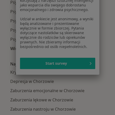
korzystają z narzędzi sztucznej inteligencji
Psycholodzy w Katowicach
jako wsparcia dla swojego dobrostanu
emocjonalnego i zdrowia psychicznego.
Psycholodzy w Gliwicach
Udział w ankiecie jest anonimowy, a wyniki
Psycholodzy w Tychach
będą analizowane i prezentowane
wyłącznie w formie zbiorczej. Pytania
Psycholodzy w Sosnowcu
dotyczące nastolatków są skierowane
wyłącznie do rodziców lub opiekunów
Psycholodzy w Bytomiu
prawnych. Nie zbieramy informacji
bezpośrednio od osób niepełnoletnich.
Więcej (14)
Więcej w kategorii: W pobliżu Chorzowa
Start survey
Najczęście leczone choroby
Kryzys emocjonalny w Chorzowie
Depresja w Chorzowie
Zaburzenia emocjonalne w Chorzowie
Zaburzenia lękowe w Chorzowie
Zaburzenia nastroju w Chorzowie