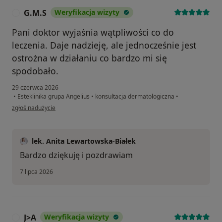
G.M.S
Weryfikacja wizyty
G
Pani doktor wyjaśnia wątpliwości co do
leczenia. Daje nadzieję, ale jednocześnie jest
ostrożna w działaniu co bardzo mi się
spodobało.
29 czerwca 2026
•
Esteklinika grupa Angelius
•
konsultacja dermatologiczna
•
w opinii użytkownika G.M.S
zgłoś nadużycie
lek. Anita Lewartowska-Białek
Bardzo dziękuję i pozdrawiam
7 lipca 2026
J>A
Weryfikacja wizyty
J