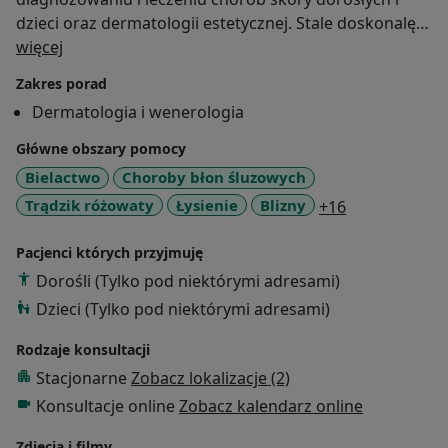
dzieci oraz dermatologii estetycznej. Stale doskonalę
O mnie
swoje umiejętności na kongresach, szkoleniach i
więcej
kursach. Korzystając z własnej wiedzy i doświadczenia,
Zakres porad
prowadzę wykłady i szkolenia w dziedzinie medycyny
Dermatologia i wenerologia
estetycznej. W codziennej pracy zajmuję się wszelkimi
schorzeniami dotyczącymi włosów, skóry i paznokci,
Główne obszary pomocy
jak i zabiegami medycyny estetycznej, miedzy innymi
Bielactwo
Choroby błon śluzowych
likwidacją zmarszczek, korektą kształtu i
a11y_sr_more
Trądzik różowaty
Łysienie
Blizny
+16
powiększaniem ust, wolumetrią, mezoterapią igłową,
osoczem bogatopłytkowym, leczeniem przebarwień
Pacjenci których przyjmuję
czy redukcją cellulitu. W leczeniu staram się
Dorośli (Tylko pod niektórymi adresami)
wykorzystywać terapie łączone.
Dzieci (Tylko pod niektórymi adresami)
Rodzaje konsultacji
Stacjonarne
Zobacz lokalizacje (2)
Konsultacje online
Zobacz kalendarz online
Zdjęcia i filmy