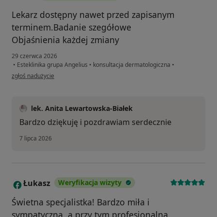
Lekarz dostępny nawet przed zapisanym
terminem.Badanie szegółowe
Objaśnienia każdej zmiany
29 czerwca 2026
•
Esteklinika grupa Angelius
•
konsultacja dermatologiczna
•
w opinii użytkownika J>A
zgłoś nadużycie
lek. Anita Lewartowska-Białek
Bardzo dziękuję i pozdrawiam serdecznie
7 lipca 2026
Łukasz
Weryfikacja wizyty
Ł
Świetna specjalistka! Bardzo miła i
sympatyczna, a przy tym profesjonalna.