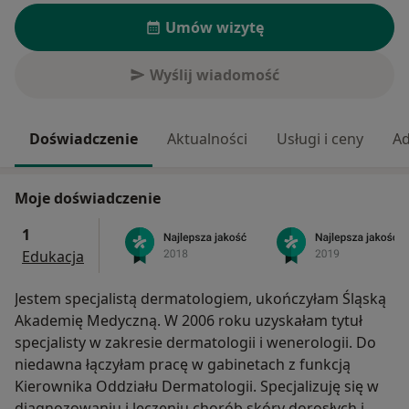
Umów wizytę
Wyślij wiadomość
Doświadczenie
Aktualności
Usługi i ceny
Ad
Moje doświadczenie
1
Edukacja
Jestem specjalistą dermatologiem, ukończyłam Śląską
Akademię Medyczną. W 2006 roku uzyskałam tytuł
specjalisty w zakresie dermatologii i wenerologii. Do
niedawna łączyłam pracę w gabinetach z funkcją
Kierownika Oddziału Dermatologii. Specjalizuję się w
diagnozowaniu i leczeniu chorób skóry dorosłych i