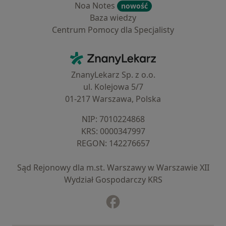
Noa Notes
nowość
Baza wiedzy
Centrum Pomocy dla Specjalisty
Kontakt
ZnanyLekarz - Strona główna
ZnanyLekarz Sp. z o.o.
ul. Kolejowa 5/7
01-217 Warszawa, Polska
NIP: ⁠7010224868
KRS: ⁠0000347997
REGON: ⁠142276657
Sąd Rejonowy dla m.st. Warszawy w Warszawie XII
Wydział Gospodarczy KRS
Facebook
otwiera się w nowej karcie