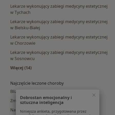
Lekarze wykonujący zabiegi medycyny estetycznej
w Tychach
Lekarze wykonujący zabiegi medycyny estetycznej
w Bielsku-Białej
Lekarze wykonujący zabiegi medycyny estetycznej
w Chorzowie
Lekarze wykonujący zabiegi medycyny estetycznej
w Sosnowcu
Więcej (14)
Więcej w kategorii: W pobliżu Katowic
Najczęście leczone choroby
Blizny w Katowicach
Dobrostan emocjonalny i
Zmarszczki w Katowicach
sztuczna inteligencja
Nadpotliwość w Katowicach
Niniejsza ankieta, przygotowana przez