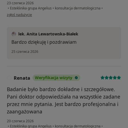
23 czerwca 2026
•
Esteklinika grupa Angelius
•
konsultacja dermatologiczna
•
w opinii użytkownika Grażyna
zgłoś nadużycie
lek. Anita Lewartowska-Białek
Bardzo dziękuję i pozdrawiam
25 czerwca 2026
Renata
Weryfikacja wizyty
R
Badanie było bardzo dokładne i szczegółowe.
Pani doktor odpowiedziała na wszystkie zadane
przez mnie pytania. Jest bardzo profesjonalna i
zaangażowana
20 czerwca 2026
•
Esteklinika grupa Angelius
•
konsultacja dermatologiczna
•