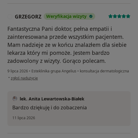
GRZEGORZ
Weryfikacja wizyty
G
Fantastyczna Pani doktor, pełna empatii i
zainteresowana przede wszystkim pacjentem.
Mam nadzieje ze w końcu znalazłem dla siebie
lekarza który mi pomoże. Jestem bardzo
zadowolony z wizyty. Gorąco polecam.
9 lipca 2026
•
Esteklinika grupa Angelius
•
konsultacja dermatologiczna
w opinii użytkownika GRZEGORZ
•
zgłoś nadużycie
lek. Anita Lewartowska-Białek
Bardzo dziękuję i do zobaczenia
11 lipca 2026