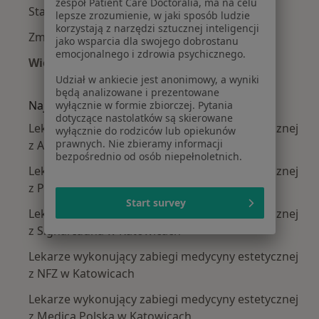
zespół Patient Care Doctoralia, ma na celu
Starzenie się skóry w Katowicach
lepsze zrozumienie, w jaki sposób ludzie
korzystają z narzędzi sztucznej inteligencji
Zmiany skórne w Katowicach
jako wsparcia dla swojego dobrostanu
emocjonalnego i zdrowia psychicznego.
Więcej (15)
Więcej w kategorii: Najczęście leczone chorob
Udział w ankiecie jest anonimowy, a wyniki
będą analizowane i prezentowane
Najpopularniejsze ubezpieczenia
wyłącznie w formie zbiorczej. Pytania
dotyczące nastolatków są skierowane
Lekarze wykonujący zabiegi medycyny estetycznej
wyłącznie do rodziców lub opiekunów
prawnych. Nie zbieramy informacji
z Allianz w Katowicach
bezpośrednio od osób niepełnoletnich.
Lekarze wykonujący zabiegi medycyny estetycznej
z POLMED w Katowicach
Start survey
Lekarze wykonujący zabiegi medycyny estetycznej
z Signal Iduna w Katowicach
Lekarze wykonujący zabiegi medycyny estetycznej
z NFZ w Katowicach
Lekarze wykonujący zabiegi medycyny estetycznej
z Medica Polska w Katowicach