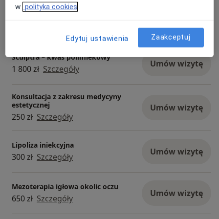
w
polityka cookies
Konsultacja dermatologiczna
Umów wizytę
250 zł
Szczegóły
Zaakceptuj
Edytuj ustawienia
Sculptra – kwas polimlekowy
Umów wizytę
1 800 zł
Szczegóły
Konsultacja z zakresu medycyny
estetycznej
Umów wizytę
250 zł
Szczegóły
Lipoliza iniekcyjna
Umów wizytę
300 zł
Szczegóły
Mezoterapia igłowa okolic oczu
Umów wizytę
650 zł
Szczegóły