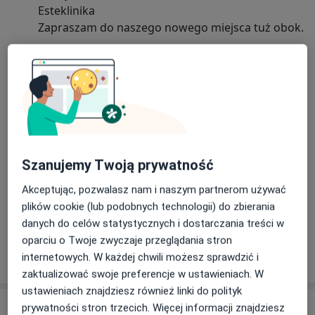
Esteklinika
Zapraszam do naszego nowego miejsca tuż obok.
11/08/2021
Szanujemy Twoją prywatność
Akceptując, pozwalasz nam i naszym partnerom używać
plików cookie (lub podobnych technologii) do zbierania
danych do celów statystycznych i dostarczania treści w
oparciu o Twoje zwyczaje przeglądania stron
internetowych. W każdej chwili możesz sprawdzić i
zaktualizować swoje preferencje w ustawieniach. W
ustawieniach znajdziesz również linki do polityk
Usługi i ceny
prywatności stron trzecich. Więcej informacji znajdziesz