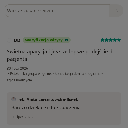
Szukaj w opiniach
DD
Weryfikacja wizyty
D
Świetna aparycja i jeszcze lepsze podejście do
pacjenta
30 lipca 2026
•
Esteklinika grupa Angelius
•
konsultacja dermatologiczna
•
w opinii użytkownika DD
zgłoś nadużycie
lek. Anita Lewartowska-Białek
Bardzo dziękuję i do zobaczenia
30 lipca 2026