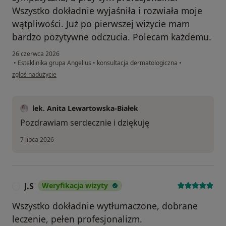
Wszystko dokładnie wyjaśniła i rozwiała moje
wątpliwości. Już po pierwszej wizycie mam
bardzo pozytywne odczucia. Polecam każdemu.
26 czerwca 2026
•
Esteklinika grupa Angelius
•
konsultacja dermatologiczna
•
w opinii użytkownika Łukasz
zgłoś nadużycie
lek. Anita Lewartowska-Białek
Pozdrawiam serdecznie i dziękuję
7 lipca 2026
J.S
Weryfikacja wizyty
J
Wszystko dokładnie wytłumaczone, dobrane
leczenie, pełen profesjonalizm.