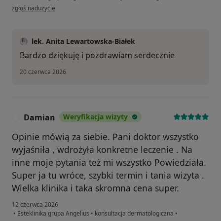
w opinii użytkownika Renata
zgłoś nadużycie
lek. Anita Lewartowska-Białek
Bardzo dziękuję i pozdrawiam serdecznie
20 czerwca 2026
Damian
Weryfikacja wizyty
D
Opinie mówią za siebie. Pani doktor wszystko
wyjaśniła , wdrożyła konkretne leczenie . Na
inne moje pytania też mi wszystko Powiedziała.
Super ja tu wróce, szybki termin i tania wizyta .
Wielka klinika i taka skromna cena super.
12 czerwca 2026
•
Esteklinika grupa Angelius
•
konsultacja dermatologiczna
•