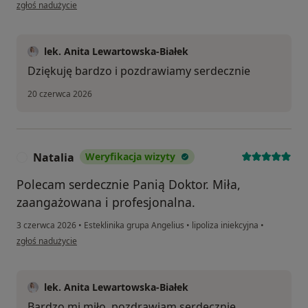
w opinii użytkownika Damian
zgłoś nadużycie
lek. Anita Lewartowska-Białek
Dziękuję bardzo i pozdrawiamy serdecznie
20 czerwca 2026
Natalia
Weryfikacja wizyty
N
Polecam serdecznie Panią Doktor. Miła,
zaangażowana i profesjonalna.
3 czerwca 2026
•
Esteklinika grupa Angelius
•
lipoliza iniekcyjna
•
w opinii użytkownika Natalia
zgłoś nadużycie
lek. Anita Lewartowska-Białek
Bardzo mi miło, pozdrawiam serdecznie