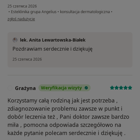
25 czerwca 2026
•
Esteklinika grupa Angelius
•
konsultacja dermatologiczna
•
w opinii użytkownika J.S
zgłoś nadużycie
lek. Anita Lewartowska-Białek
Pozdrawiam serdecznie i dziękuję
25 czerwca 2026
Grażyna
Weryfikacja wizyty
G
Korzystamy całą rodziną jak jest potrzeba ,
zdiagnozowanie problemu zawsze w punkt i
dobór leczenia też , Pani doktor zawsze bardzo
miła , pomocna odpowiada szczegółowo na
każde pytanie polecam serdecznie i dziękuję .