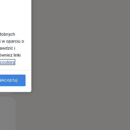
Czw,
Pt,
Sob,
odobnych
13 Sie
14 Sie
15 Sie
i w oparciu o
awdzić i
wnież linki
 cookies
akceptuj
Czw,
Pt,
Sob,
13 Sie
14 Sie
15 Sie