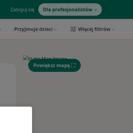
Zaloguj się
Dla profesjonalistów
Przyjmuje dzieci
Więcej filtrów
Powiększ mapę
Czw,
Pt,
Sob,
13 Sie
14 Sie
15 Sie