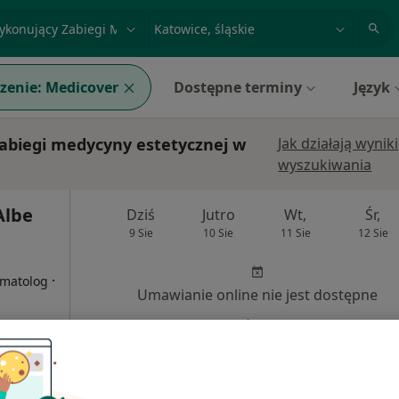
acja, badanie lub nazwisko
miasto lub dzielnica
zenie:
Medicover
Dostępne terminy
Język
abiegi medycyny estetycznej w
Jak działają wyniki
wyszukiwania
Albe
Dziś
Jutro
Wt,
Śr,
9 Sie
10 Sie
11 Sie
12 Sie
i
·
omatolog
Umawianie online nie jest dostępne
Poproś o wizytę