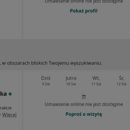
Umawianie online nie jest dostępne
Pokaż profil
kie, w obszarach bliskich Twojemu wyszukiwaniu.
Dziś
Jutro
Wt,
Śr,
9 Sie
10 Sie
11 Sie
12 Sie
ska
i
Umawianie online nie jest dostępne
rakcie
Poproś o wizytę
·
Więcej