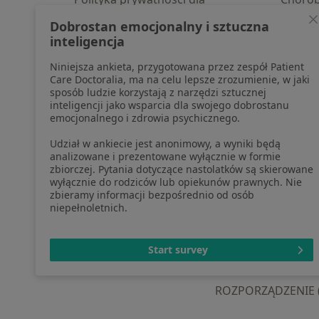
profesjonalistów, których dane
Pomoc
Dobrostan emocjonalny i sztuczna
pozyskaliśmy samodzielnie
Aplika
inteligencja
Polityka cookies
Blog d
Niniejsza ankieta, przygotowana przez zespół Patient
Jak działają wyniki wyszukiwania
Care Doctoralia, ma na celu lepsze zrozumienie, w jaki
Dostępność
sposób ludzie korzystają z narzędzi sztucznej
O nas
inteligencji jako wsparcia dla swojego dobrostanu
emocjonalnego i zdrowia psychicznego.
Praca
Rekrutujemy!
Partnerzy
Udział w ankiecie jest anonimowy, a wyniki będą
Centrum prasowe
analizowane i prezentowane wyłącznie w formie
zbiorczej. Pytania dotyczące nastolatków są skierowane
Kontakt
wyłącznie do rodziców lub opiekunów prawnych. Nie
zbieramy informacji bezpośrednio od osób
niepełnoletnich.
otwiera się w now
otwiera s
o
Polska
,
Türkiye
,
España
,
Start survey
ROZPORZĄDZENIE (UE