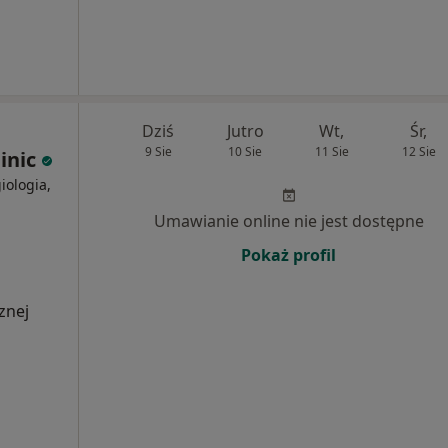
Dziś
Jutro
Wt,
Śr,
9 Sie
10 Sie
11 Sie
12 Sie
inic
iologia,
Umawianie online nie jest dostępne
Pokaż profil
znej