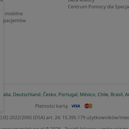
Centrum Pomocy dla Specjal
cje mobilne
la pacjentów
ej karcie
ię w nowej karcie
twiera się w nowej karcie
otwiera się w nowej karcie
otwiera się w nowej karcie
otwiera się w nowej karcie
otwiera się w nowej kar
otwiera się w n
otwiera s
otw
Italia
,
Deutschland
,
Česko
,
Portugal
,
México
,
Chile
,
Brasil
,
A
Płatności kartą
) 2022/2065 (DSA) art. 24: 15.395.179 użytkowników/mies