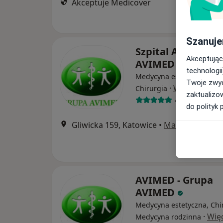
Akceptuje Medicover
Szanuje
Szpital Avimed - 
Akceptując
AVIMED
technologii
Medycyna estetyczna, Ort
Twoje zwyc
·
Więcej
Chirurgia
zaktualizo
45 opinii
do polityk 
Gliwicka 159, Katowice
•
Mapa
AVIMED - Grupa
AVIMED
Medycyna estetyczna, Chi
·
Wię
Medycyna rodzinna