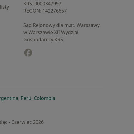
KRS: ⁠0000347997
isty
REGON: ⁠142276657
Sąd Rejonowy dla m.st. Warszawy
w Warszawie XII Wydział
Gospodarczy KRS
Facebook
otwiera się w nowej karcie
cie
owej karcie
ię w nowej karcie
iera się w nowej karcie
otwiera się w nowej karcie
otwiera się w nowej karcie
otwiera się w nowej karcie
rgentina
,
Perú
,
Colombia
iąc - Czerwiec 2026