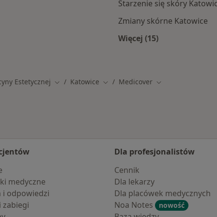
Starzenie się skóry Katowi
Zmiany skórne Katowice
Więcej (15)
amach Medicover
Więcej w kategorii: 
yny Estetycznej
Katowice
Medicover
Zmień miasto
Zmień miasto
Zmień miasto
cjentów
Dla profesjonalistów
e
Cennik
ki medyczne
Dla lekarzy
a i odpowiedzi
Dla placówek medycznych
i zabiegi
Noa Notes
nowość
by
Baza wiedzy