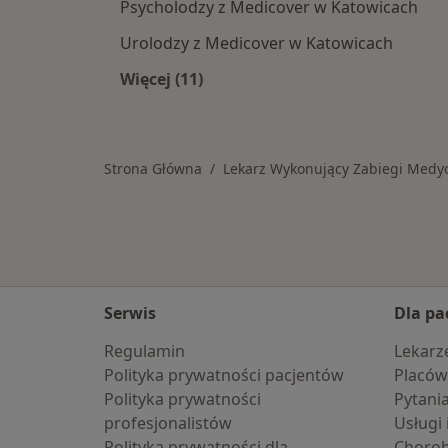
Psycholodzy z Medicover w Katowicach
Urolodzy z Medicover w Katowicach
Więcej (11)
Więcej w kategorii: Specjaliści w r
Strona Główna
Lekarz Wykonujący Zabiegi Medyc
Serwis
Dla pa
Regulamin
Lekarz
Polityka prywatności pacjentów
Placów
Polityka prywatności
Pytani
profesjonalistów
Usługi 
Polityka prywatności dla
Choro