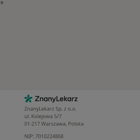
ce
Najczęście leczone choroby
Kontakt
ZnanyLekarz - Strona główna
ZnanyLekarz Sp. z o.o.
ul. Kolejowa 5/7
01-217 Warszawa, Polska
NIP: ⁠7010224868