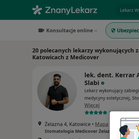
specjaliz
Konsultacje online
Ubezpiec
20 polecanych lekarzy wykonujących z
Katowicach z Medicover
lek. dent. Kerrar 
Slabi
Lekarz wykonujący zabieg
medycyny estetycznej, St
Więcej
31 opinii
Żelazna 4, Katowice
•
Mapa
Stomatologia Medicover Żelazna Katowice