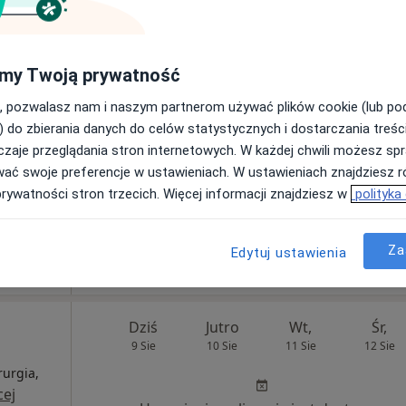
my Twoją prywatność
Grupa
Dziś
Jutro
Wt,
Śr,
, pozwalasz nam i naszym partnerom używać plików cookie (lub p
9 Sie
10 Sie
11 Sie
12 Sie
) do zbierania danych do celów statystycznych i dostarczania treśc
opedia,
zaje przeglądania stron internetowych. W każdej chwili możesz spr
wać swoje preferencje w ustawieniach. W ustawieniach znajdziesz ró
Umawianie online nie jest dostępne
prywatności stron trzecich. Więcej informacji znajdziesz w
polityka
Pokaż profil
Za
Edytuj ustawienia
Dziś
Jutro
Wt,
Śr,
9 Sie
10 Sie
11 Sie
12 Sie
rurgia,
cej