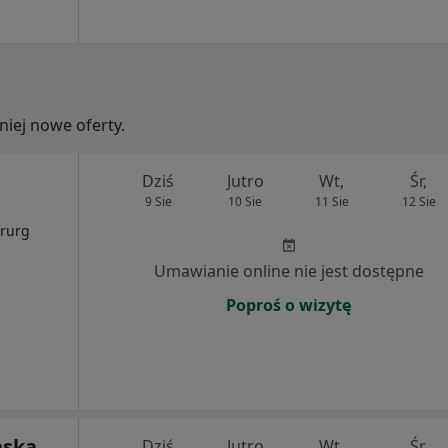
iej nowe oferty.
Dziś
Jutro
Wt,
Śr,
9 Sie
10 Sie
11 Sie
12 Sie
i
irurg
Umawianie online nie jest dostępne
Poproś o wizytę
ńska
Dziś
Jutro
Wt,
Śr,