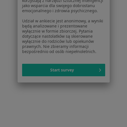
korzystają z narzędzi sztucznej inteligencji
·
Więcej
Medycyna estetyczna, Dermatologia, Okulistyka
jako wsparcia dla swojego dobrostanu
685 opinii
emocjonalnego i zdrowia psychicznego.
Sienkiewicza 43, Radzionków
•
Mapa
Udział w ankiecie jest anonimowy, a wyniki
będą analizowane i prezentowane
Przywracanie objętości warg sromowych kwasem hialuronowym
1 600 zł
wyłącznie w formie zbiorczej. Pytania
Pokaż więcej usług
dotyczące nastolatków są skierowane
wyłącznie do rodziców lub opiekunów
Brak dostępnych specjalistów z wolnymi terminami w tym centrum medycznym.
prawnych. Nie zbieramy informacji
bezpośrednio od osób niepełnoletnich.
Pokaż profil
Start survey
dr n. med. Małgorzata Rebkowska-