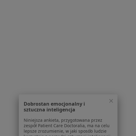
Adres
Online
Dworcowa 1, Bytom
•
Mapa
Gabinet Psychiatryczny Bytom
Specjalista nie oferuje umawiania online pod tym adresem.
Poproś o wizytę
Dobrostan emocjonalny i
sztuczna inteligencja
Niniejsza ankieta, przygotowana przez
Bezpieczne płatności
zespół Patient Care Doctoralia, ma na celu
Centrum Medyczne Medici
lepsze zrozumienie, w jaki sposób ludzie