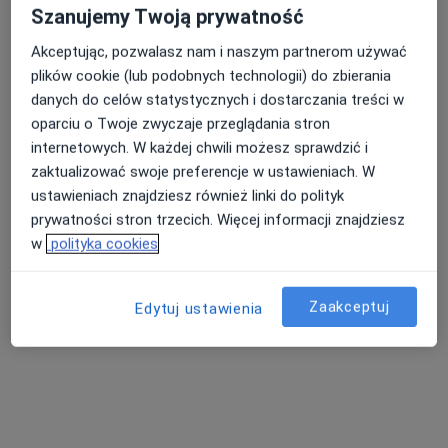
Szanujemy Twoją prywatność
Chirurgiczne usuwanie zmian skórnych
od 330 zł
Akceptując, pozwalasz nam i naszym partnerom używać
Specjalista nie oferuje umawiania online pod tym adresem.
plików cookie (lub podobnych technologii) do zbierania
Poproś o wizytę
danych do celów statystycznych i dostarczania treści w
oparciu o Twoje zwyczaje przeglądania stron
internetowych. W każdej chwili możesz sprawdzić i
zaktualizować swoje preferencje w ustawieniach. W
Dostępni specjaliści
ustawieniach znajdziesz również linki do polityk
Specjaliści znajdują się poza Bytom, Polska, w
prywatności stron trzecich. Więcej informacji znajdziesz
obszarach bliskich Twojemu wyszukiwaniu.
w
polityka cookies
Zaakceptuj
Edytuj ustawienia