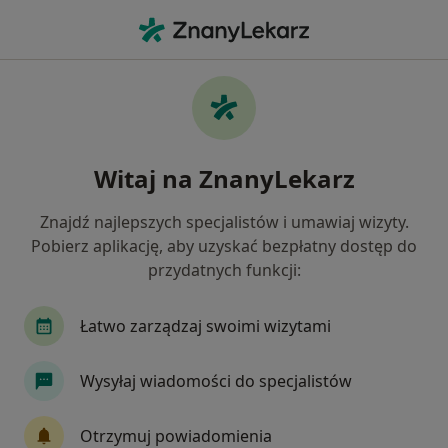
Me
Lekarz Wykonujący Zabiegi Medycyny Estetycznej • Bytom, Polska
Filtry
Ubezpieczenie
Mapa
Polecani lekarze wykonujący zabiegi
Witaj na ZnanyLekarz
medycyny estetycznej w Bytomiu
Jak działają wyniki wyszukiwania
Znajdź najlepszych specjalistów i umawiaj wizyty.
Pobierz aplikację, aby uzyskać bezpłatny dostęp do
przydatnych funkcji:
Wybierz swoje ubezpieczenie
NFZ
Allianz
Compensa
Enel-med
Łatwo zarządzaj swoimi wizytami
Wysyłaj wiadomości do specjalistów
Otrzymuj powiadomienia