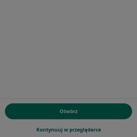
GlaucoMed Gabinet Okulistyczny
Medycyna estetyczna, Okulistyka, Okulistyka dziecięca
682 opinie
Moniuszki 20/209, Bytom
•
Mapa
Konsultacja z zakresu medycyny estetycznej
od 350 zł
Otwórz
Kontynuuj w przeglądarce
dr n. med.
Małgorzata