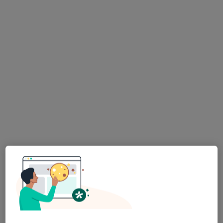
Specjalista nie oferuje umawiania online pod tym adresem.
Poproś o wizytę
lek. Marta Pośpiech
Lekarz wykonujący zabiegi medycyny estetycznej, W trakcie
specjalizacji (Dermatolog), W trakcie specjalizacji (Wenerolog)
·
Więcej
102 opinie
Adama Mickiewicza 3/1, Piekary Śląskie
•
Mapa
Centrum Medyczne Medilux24