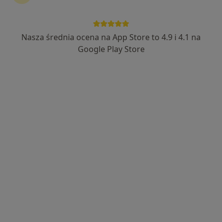
Nasza średnia ocena na App Store to 4.9 i 4.1 na
dr n. med. Tatiana Jasińska
Google Play Store
Lekarz wykonujący zabiegi medycyny estetycznej,
·
Więcej
Dermatolog, Wenerolog
392 opinie
Adres
Online
Stefana Żeromskiego 22/2, Bytom
•
Mapa
Esti Clinic - zdrowie i piękno
Konsultacja z zakresu medycyny estetycznej
300 zł
Specjalista nie oferuje umawiania online pod tym adresem.
Poproś o wizytę