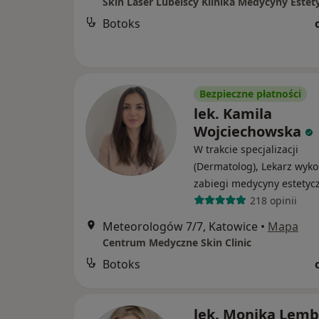
Skin Laser Lubelscy Klinika Medycyny Estet
Botoks
Bezpieczne płatności
lek. Kamila
Wojciechowska
W trakcie specjalizacji
(Dermatolog), Lekarz wyk
zabiegi medycyny estetyc
218 opinii
Meteorologów 7/7, Katowice
•
Mapa
Centrum Medyczne Skin Clinic
Botoks
lek. Monika Lemb