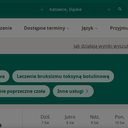
acja, badanie lub nazwisko
miasto lub dzielnica
zenie
Dostępne terminy
Język
Przyjmu
Jak działają wyniki wysz
wa
Leczenie bruksizmu toksyną botulinową
inie poprzeczne czoła
Inne usługi
Dziś
Jutro
Ndz,
Pon,
7 Sie
8 Sie
9 Sie
10 Sie