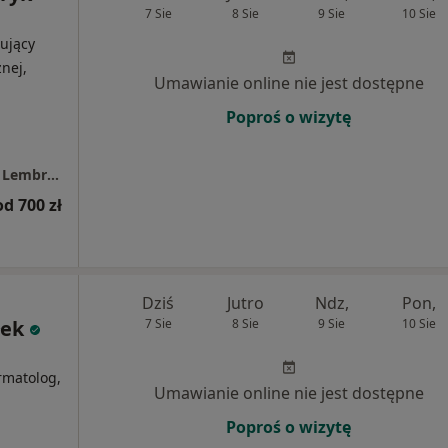
7 Sie
8 Sie
9 Sie
10 Sie
ujący
nej,
Umawianie online nie jest dostępne
Poproś o wizytę
Prywatny Gabinet Dermatologiczny Monika Lembryk-Kudelko
od 700 zł
Dziś
Jutro
Ndz,
Pon,
łek
7 Sie
8 Sie
9 Sie
10 Sie
i
rmatolog,
Umawianie online nie jest dostępne
Poproś o wizytę