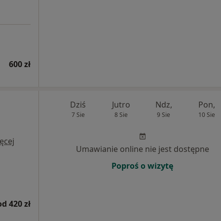
600 zł
Dziś
Jutro
Ndz,
Pon,
7 Sie
8 Sie
9 Sie
10 Sie
ęcej
Umawianie online nie jest dostępne
Poproś o wizytę
od 420 zł