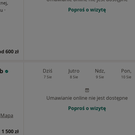
nej,
Poproś o wizytę
·
tu
od 600 zł
eb
Dziś
Jutro
Ndz,
Pon,
7 Sie
8 Sie
9 Sie
10 Sie
Umawianie online nie jest dostępne
Poproś o wizytę
Mapa
1 500 zł