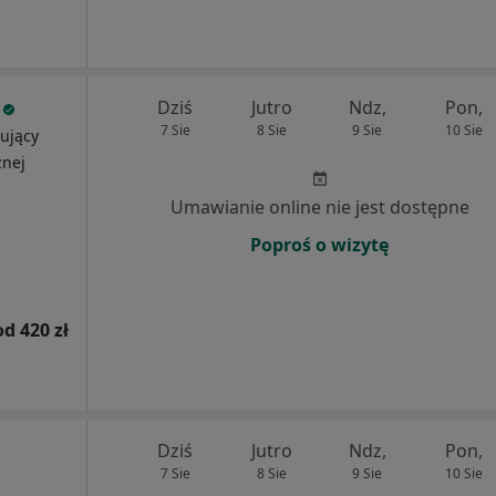
Dziś
Jutro
Ndz,
Pon,
7 Sie
8 Sie
9 Sie
10 Sie
ujący
znej
Umawianie online nie jest dostępne
Poproś o wizytę
od 420 zł
Dziś
Jutro
Ndz,
Pon,
7 Sie
8 Sie
9 Sie
10 Sie