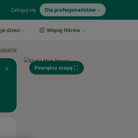
Zaloguj się
Dla profesjonalistów
je dzieci
Więcej filtrów
ukiwania
Powiększ mapę
Wt,
Śr,
Czw,
11 Sie
12 Sie
13 Sie