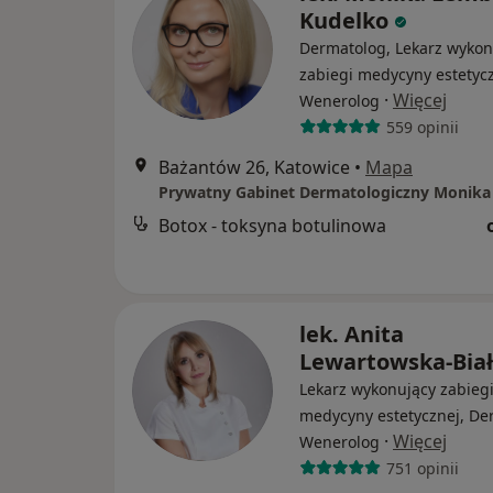
Kudelko
Dermatolog, Lekarz wykon
zabiegi medycyny estetycz
·
Więcej
Wenerolog
559 opinii
Bażantów 26, Katowice
•
Mapa
Botox - toksyna botulinowa
lek. Anita
Lewartowska-Bia
Lekarz wykonujący zabieg
medycyny estetycznej, De
·
Więcej
Wenerolog
751 opinii