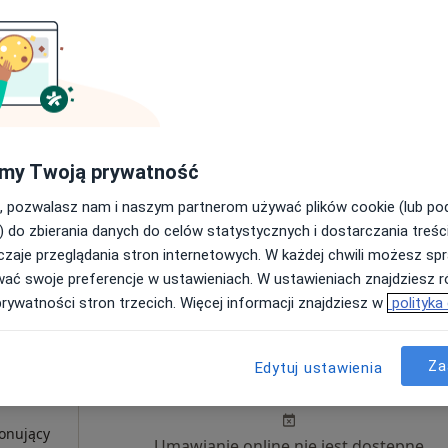
ne
Umawianie online nie jest dostępne
Pokaż profil
·
styczna
my Twoją prywatność
od 420 zł
, pozwalasz nam i naszym partnerom używać plików cookie (lub p
) do zbierania danych do celów statystycznych i dostarczania treśc
od 420 zł
zaje przeglądania stron internetowych. W każdej chwili możesz spr
od 420 zł
wać swoje preferencje w ustawieniach. W ustawieniach znajdziesz ró
prywatności stron trzecich. Więcej informacji znajdziesz w
polityka
Dziś
Jutro
Ndz,
Pon,
Za
Edytuj ustawienia
7 Sie
8 Sie
9 Sie
10 Sie
wski
konujący
Umawianie online nie jest dostępne