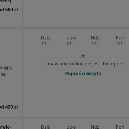
ycznej
od 600 zł
Dziś
Jutro
Ndz,
Pon,
7 Sie
8 Sie
9 Sie
10 Sie
Umawianie online nie jest dostępne
onujący
Poproś o wizytę
znej
od 420 zł
ryk-
Dziś
Jutro
Ndz,
Pon,