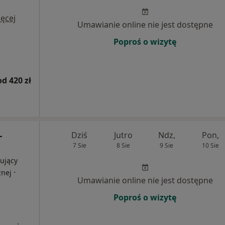
i
ęcej
Umawianie online nie jest dostępne
Poproś o wizytę
od 420 zł
-
Dziś
Jutro
Ndz,
Pon,
7 Sie
8 Sie
9 Sie
10 Sie
ujący
·
znej
Umawianie online nie jest dostępne
Poproś o wizytę