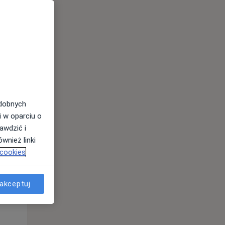
odobnych
i w oparciu o
awdzić i
wnież linki
 cookies
Wt,
Śr,
Czw,
akceptuj
11 Sie
12 Sie
13 Sie