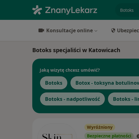
specjaliz
Konsultacje online
Ubezpiec
Botoks specjaliści w Katowicach
Jaką wizytę chcesz umówić?
Botoks
Botox - toksyna botulino
Botoks - nadpotliwość
Botoks - l
Wyróżniony
Bezpieczne płatności