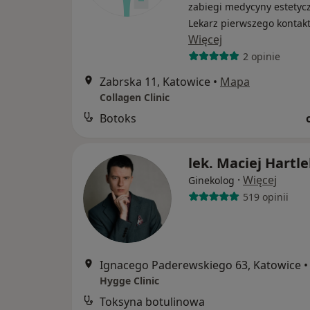
zabiegi medycyny estetycz
Lekarz pierwszego kontak
Więcej
2 opinie
Zabrska 11, Katowice
•
Mapa
Collagen Clinic
Botoks
lek. Maciej Hartl
·
Więcej
Ginekolog
519 opinii
Ignacego Paderewskiego 63, Katowice
•
Hygge Clinic
Toksyna botulinowa