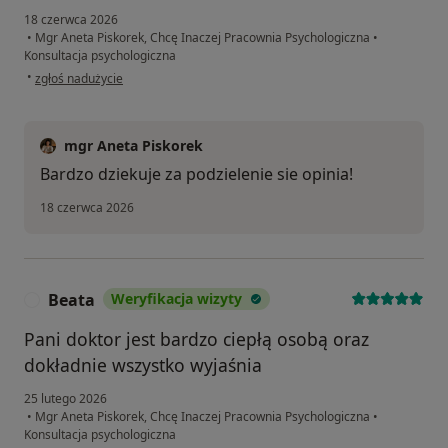
18 czerwca 2026
•
Mgr Aneta Piskorek, Chcę Inaczej Pracownia Psychologiczna
•
Konsultacja psychologiczna
w opinii użytkownika Andrzej
•
zgłoś nadużycie
mgr Aneta Piskorek
Bardzo dziekuje za podzielenie sie opinia!
18 czerwca 2026
Beata
Weryfikacja wizyty
B
Pani doktor jest bardzo ciepłą osobą oraz
dokładnie wszystko wyjaśnia
25 lutego 2026
•
Mgr Aneta Piskorek, Chcę Inaczej Pracownia Psychologiczna
•
Konsultacja psychologiczna