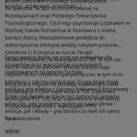
Jestem członkiem Polskiego Stowarzyszenia
przeżyć, przetrawić, zrozumieć...)
Terapeutów Terapii Skoncentrowanej na
Rozwiązaniach oraz Polskiego Towarzystwa
Psychologicznego. Tytuł mgr psychologii uzyskałam w
Wyższej Szkole Humanitas w Sosnowcu z oceną
bardzo dobrą. Nieszablonowe podejście do
wykorzystania zdobytej wiedzy nabyłam podczas
szkolenia I i II stopnia w nurcie Terapii
Swoją wiedzą dzielę się podczas wykładów dla
Skoncentrowanej na Rozwiązaniu (TSR). W tym też
studentów oraz warsztatów rozwojowych
nurcie nadal uzupełniam wiedzę uczęszczając
realizowanych na terenie Tychów.
regularnie na szkolenia specjalistyczne, w tym m.in.
szkolenia z zakresu terapii par. Drugą nogą mojej
Moją pracę regularnie poddaję superwizji u osób
edukacji jest wiedza z zakresu interwencji kryzysowej –
posiadających tytuł superwizora TSR (zgodnie z
dzięki niej jestem w stanie być pomocna zarówno
wymogami PSTTSR) oraz superwizora Interwencji
wówczas, gdy problemy generuje nasza głowa i
Kryzysowej (zgodnie z wymogami PTP).
emocje, jak i wtedy – gdy dostarcza nam ich samo
życie.
Do zobaczenia!
O mnie
więcej