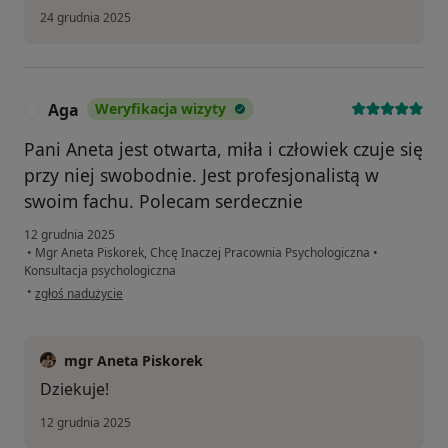
24 grudnia 2025
Aga
Weryfikacja wizyty
A
Pani Aneta jest otwarta, miła i człowiek czuje się
przy niej swobodnie. Jest profesjonalistą w
swoim fachu. Polecam serdecznie
12 grudnia 2025
•
Mgr Aneta Piskorek, Chcę Inaczej Pracownia Psychologiczna
•
Konsultacja psychologiczna
w opinii użytkownika Aga
•
zgłoś nadużycie
mgr Aneta Piskorek
Dziekuje!
12 grudnia 2025