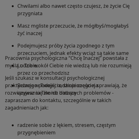
Chwilami albo nawet często czujesz, że życie Cię
przygniata
Masz mgliste przeczucie, że mógłbyś/mogłabyś
żyć inaczej
Podejmujesz próby życia zgodnego z tym
przeczuciem, jednak efekty wciąż są takie same
Pracownia psychologiczna “Chcę Inaczej” powstała z
myślą o Tobie.
Ludzie wokół Ciebie nie wiedzą lub nie rozumieją
przez co przechodzisz
Jeśli szukasz w konsultacji psychologicznej
praktycznego podejścia, skupionego na
Relacje w Twojej rodzinie częściej sprawiają, że
rozwiązywaniu Twoich bieżących problemów -
czujesz się źle niż dobrze
zapraszam do kontaktu, szczególnie w takich
zagadnieniach jak:
radzenie sobie z lękiem, stresem, częstym
przygnębieniem