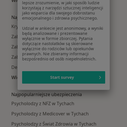
Więcej (14)
lepsze zrozumienie, w jaki sposób ludzie
Więcej w kategorii: W pobliżu Tychów
korzystają z narzędzi sztucznej inteligencji
jako wsparcia dla swojego dobrostanu
Najczęście leczone choroby
emocjonalnego i zdrowia psychicznego.
Kryzys emocjonalny w Tychach
Udział w ankiecie jest anonimowy, a wyniki
będą analizowane i prezentowane
Zaburzenia emocjonalne w Tychach
wyłącznie w formie zbiorczej. Pytania
dotyczące nastolatków są skierowane
Zaburzenia lękowe w Tychach
wyłącznie do rodziców lub opiekunów
prawnych. Nie zbieramy informacji
Zaburzenia nastroju w Tychach
bezpośrednio od osób niepełnoletnich.
Depresja w Tychach
Więcej (15)
Start survey
Więcej w kategorii: Najczęście leczone chorob
Najpopularniejsze ubezpieczenia
Psycholodzy z NFZ w Tychach
Psycholodzy z Medicover w Tychach
Psycholodzy z Świat Zdrowia w Tychach