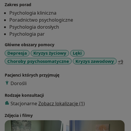
Zakres porad
Psychologia kliniczna
Poradnictwo psychologiczne
Psychologia dorosłych
Psychologia par
Główne obszary pomocy
Depresja
Kryzys życiowy
Lęki
a11
Choroby psychosomatyczne
Kryzys zawodowy
+9
Pacjenci których przyjmuję
Dorośli
Rodzaje konsultacji
Stacjonarne
Zobacz lokalizacje (1)
Zdjęcia i filmy