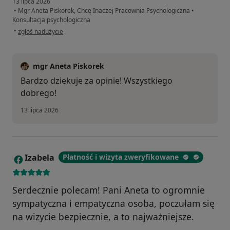
13 lipca 2026
•
Mgr Aneta Piskorek, Chcę Inaczej Pracownia Psychologiczna
•
Konsultacja psychologiczna
w opinii użytkownika Wojtek
•
zgłoś nadużycie
mgr Aneta Piskorek
Bardzo dziekuje za opinie! Wszystkiego
dobrego!
13 lipca 2026
Izabela
Płatność i wizyta zweryfikowane
I
Serdecznie polecam! Pani Aneta to ogromnie
sympatyczna i empatyczna osoba, poczułam się
na wizycie bezpiecznie, a to najważniejsze.