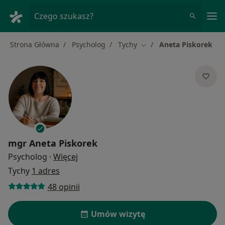
Me
Czego szukasz?
Strona Główna
Psycholog
Tychy
Aneta Piskorek
Zmień miasto
mgr
Aneta Piskorek
O specjalizacjach
Psycholog
·
Więcej
Tychy
1 adres
48 opinii
Umów wizytę