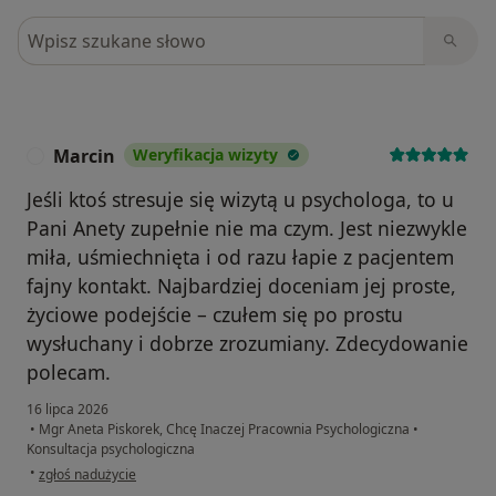
Szukaj w opiniach
Marcin
Weryfikacja wizyty
M
Jeśli ktoś stresuje się wizytą u psychologa, to u
Pani Anety zupełnie nie ma czym. Jest niezwykle
miła, uśmiechnięta i od razu łapie z pacjentem
fajny kontakt. Najbardziej doceniam jej proste,
życiowe podejście – czułem się po prostu
wysłuchany i dobrze zrozumiany. Zdecydowanie
polecam.
16 lipca 2026
•
Mgr Aneta Piskorek, Chcę Inaczej Pracownia Psychologiczna
•
Konsultacja psychologiczna
w opinii użytkownika Marcin
•
zgłoś nadużycie