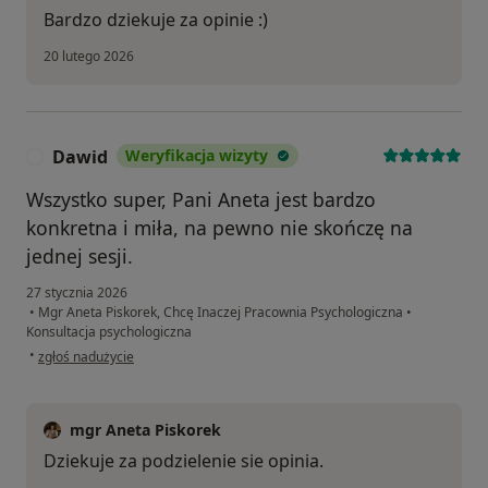
Bardzo dziekuje za opinie :)
20 lutego 2026
Dawid
Weryfikacja wizyty
D
Wszystko super, Pani Aneta jest bardzo
konkretna i miła, na pewno nie skończę na
jednej sesji.
27 stycznia 2026
•
Mgr Aneta Piskorek, Chcę Inaczej Pracownia Psychologiczna
•
Konsultacja psychologiczna
w opinii użytkownika Dawid
•
zgłoś nadużycie
mgr Aneta Piskorek
Dziekuje za podzielenie sie opinia.