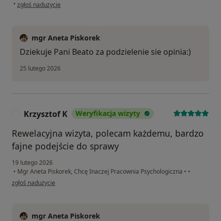
w opinii użytkownika Beata
•
zgłoś nadużycie
mgr Aneta Piskorek
Dziekuje Pani Beato za podzielenie sie opinia:)
25 lutego 2026
Krzysztof K
Weryfikacja wizyty
K
Rewelacyjna wizyta, polecam każdemu, bardzo
fajne podejście do sprawy
19 lutego 2026
•
Mgr Aneta Piskorek, Chcę Inaczej Pracownia Psychologiczna
•
•
w opinii użytkownika Krzysztof K
zgłoś nadużycie
mgr Aneta Piskorek