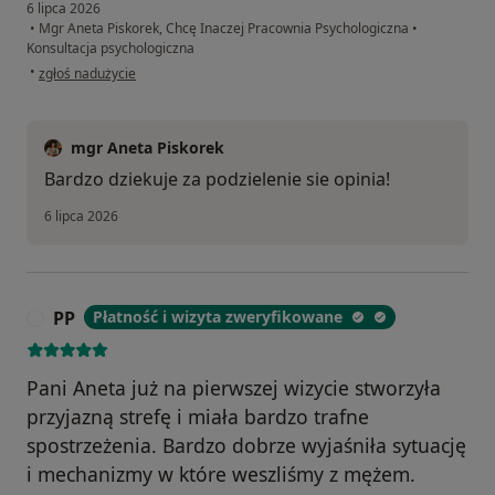
6 lipca 2026
•
Mgr Aneta Piskorek, Chcę Inaczej Pracownia Psychologiczna
•
Konsultacja psychologiczna
w opinii użytkownika Izabela
•
zgłoś nadużycie
mgr Aneta Piskorek
Bardzo dziekuje za podzielenie sie opinia!
6 lipca 2026
PP
Płatność i wizyta zweryfikowane
P
Pani Aneta już na pierwszej wizycie stworzyła
przyjazną strefę i miała bardzo trafne
spostrzeżenia. Bardzo dobrze wyjaśniła sytuację
i mechanizmy w które weszliśmy z mężem.