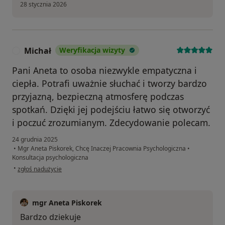
28 stycznia 2026
Michał
Weryfikacja wizyty
M
Pani Aneta to osoba niezwykle empatyczna i
ciepła. Potrafi uważnie słuchać i tworzy bardzo
przyjazną, bezpieczną atmosferę podczas
spotkań. Dzięki jej podejściu łatwo się otworzyć
i poczuć zrozumianym. Zdecydowanie polecam.
24 grudnia 2025
•
Mgr Aneta Piskorek, Chcę Inaczej Pracownia Psychologiczna
•
Konsultacja psychologiczna
w opinii użytkownika Michał
•
zgłoś nadużycie
mgr Aneta Piskorek
Bardzo dziekuje