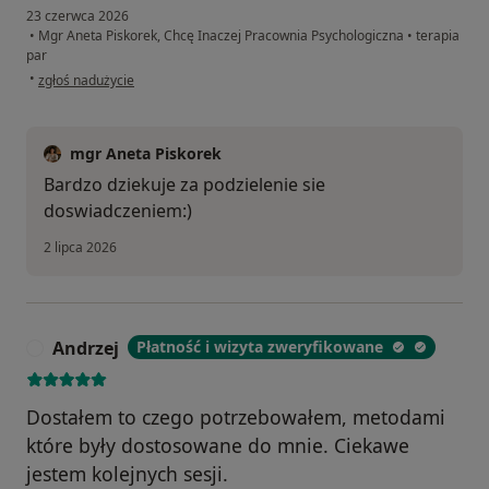
23 czerwca 2026
•
Mgr Aneta Piskorek, Chcę Inaczej Pracownia Psychologiczna
•
terapia
par
w opinii użytkownika PP
•
zgłoś nadużycie
mgr Aneta Piskorek
Bardzo dziekuje za podzielenie sie
doswiadczeniem:)
2 lipca 2026
Andrzej
Płatność i wizyta zweryfikowane
A
Dostałem to czego potrzebowałem, metodami
które były dostosowane do mnie. Ciekawe
jestem kolejnych sesji.