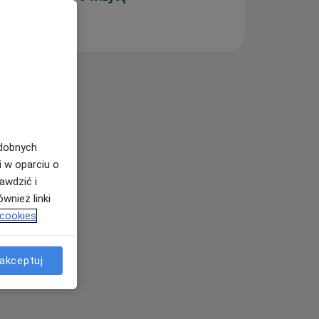
odobnych
i w oparciu o
awdzić i
wnież linki
 cookies
akceptuj