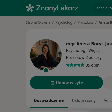
specjaliz
Strona Główna
Psycholog
Pruszków
Aneta 
mgr
Aneta Borys-Ja
O spec
Psycholog
·
Więcej
Pruszków
2 adresy
85 opinii
Umów wizytę
Doświadczenie
Usługi i ceny
Adr