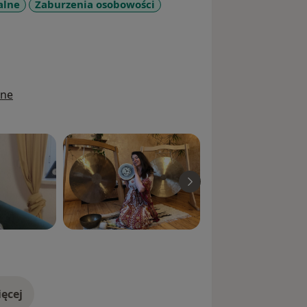
alne
Zaburzenia osobowości
_diseases
kcie samorozwoju odkryłam olbrzymie
utycznego wpływu na ciało i psychikę
relaksacyjne, aby poruszyć energię w
ine
ochodzenia do naturalnego
ferę funkcjonowania człowieka.
fanie.
ęcej
doświadczeniu