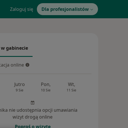
Zaloguj się
Dla profesjonalistów
 w gabinecie
 gabinecie
acja online
cja online
Jutro
Pon,
Wt,
Śr,
Czw
9 Sie
10 Sie
11 Sie
12 Sie
13 Si
inika nie udostępnia opcji umawiania
wizyt drogą online
Poproś o wizytę