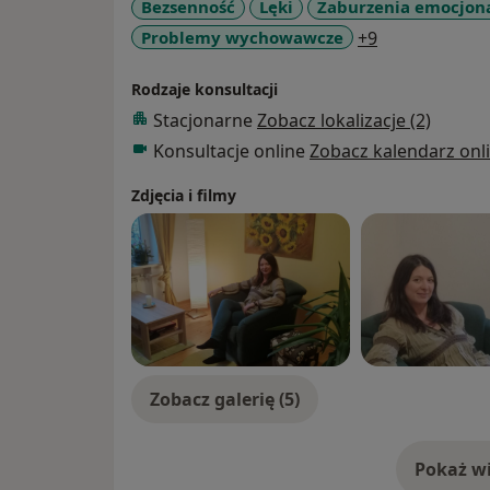
Bezsenność
Lęki
Zaburzenia emocjon
młodzieży.
a11y_sr_more
Problemy wychowawcze
+9
Podchodzę do każdego holistycznie. W tra
znaczenie wibracji muzycznych i ich terape
Rodzaje konsultacji
człowieka. Wykorzystuję muzykoterapię czyli zanurzenie w dźwiękach gongu,
Stacjonarne
Zobacz lokalizacje (2)
masaże misami dźwiękowymi jako techniki 
Konsultacje online
Zobacz kalendarz onl
człowieku i wspomóc proces zdrowienia, d
dobrostanu psychicznego.
Zdjęcia i filmy
Na sesjach ze mną można poruszyć każdą s
Najbardziej cenię sobie autentyczność i zau
Zobacz galerię (5)
Pokaż wi
o 