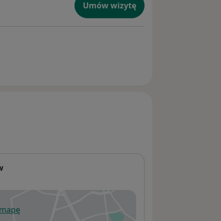
Umów wizytę
w
 mapę
wiera się w nowej karcie