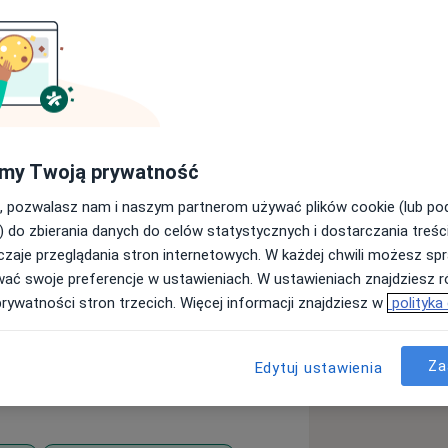
jącą i empatyczną.
 diagnostyczne i w poradnictwie
my Twoją prywatność
znie chorymi w zakładzie opiekuńczo –
gogicznej, szkołach, placówkach
, pozwalasz nam i naszym partnerom używać plików cookie (lub p
Powiatowym Centrum Pomocy Rodzinie.
) do zbierania danych do celów statystycznych i dostarczania treśc
ą prowadziłam przez 3 lata w
zaje przeglądania stron internetowych. W każdej chwili możesz spr
leny Dąbrowskiej.
wać swoje preferencje w ustawieniach. W ustawieniach znajdziesz ró
także we własnej firmie, w której
prywatności stron trzecich. Więcej informacji znajdziesz w
polityka
iećmi bezpośrednio. Samodzielnie
eutyczne do pracy grupowej i
Za
Edytuj ustawienia
zieci i młodzieży stworzyłam dwa
tywnej nauki języka angielskiego,
obserwacjach deficytów w edukacji
 i swojej intuicji do dzieci i