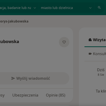
acja, badanie lub nazwisko
miasto lub dzielnica
Borys-Jakubowska
Wizyta
kubowska
Wizyta w
jalizacjach
Konsult
Konsulta
Dziś
8 Sie
Wyślij wiadomość
Ta kl
esy
Ubezpieczenia
Opinie (85)