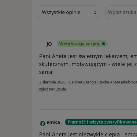
Szukaj w opi
JO
Weryfikacja wizyty
J
Pani Aneta jest świetnym lekarzem, 
skutecznym, motywującym - wiele jej 
serca!
2 sierpnia 2026
•
Gabinet Esencja Psyche Aneta Jakubow
w opinii użytkownika JO
zgłoś nadużycie
emka
Płatność i wizyta zweryfikowane
E
Pani Aneta jest niezwykle ciepłą i em