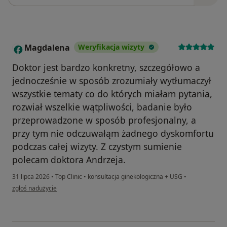
Magdalena
Weryfikacja wizyty
M
Doktor jest bardzo konkretny, szczegółowo a
jednocześnie w sposób zrozumiały wytłumaczył
wszystkie tematy co do których miałam pytania,
rozwiał wszelkie wątpliwości, badanie było
przeprowadzone w sposób profesjonalny, a
przy tym nie odczuwałąm żadnego dyskomfortu
podczas całej wizyty. Z czystym sumienie
polecam doktora Andrzeja.
31 lipca 2026
•
Top Clinic
•
konsultacja ginekologiczna + USG
•
w opinii użytkownika Magdalena
zgłoś nadużycie