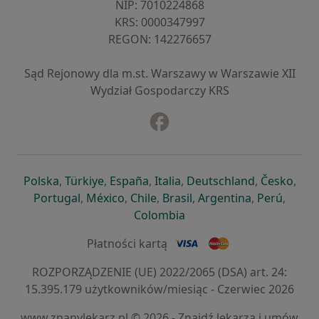
NIP: ⁠7010224868
KRS: ⁠0000347997
REGON: ⁠142276657
Sąd Rejonowy dla m.st. Warszawy w Warszawie XII
Wydział Gospodarczy KRS
Facebook
otwiera się w nowej karcie
otwiera się w nowej karcie
otwiera się w nowej karcie
otwiera się w nowej karcie
otwiera się w nowej karci
otwiera się
otwi
Polska
,
Türkiye
,
España
,
Italia
,
Deutschland
,
Česko
,
otwiera się w nowej karcie
otwiera się w nowej karcie
otwiera się w nowej karcie
otwiera się w nowej kar
otwiera się 
otwier
Portugal
,
México
,
Chile
,
Brasil
,
Argentina
,
Perú
,
otwiera się w nowej karc
Colombia
Płatności kartą
ROZPORZĄDZENIE (UE) 2022/2065 (DSA) art. 24:
15.395.179 użytkowników/miesiąc - Czerwiec 2026
www.znanylekarz.pl © 2026 - Znajdź lekarza i umów