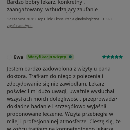
Bardzo bobry lekarz, konkretny ,
zaangażowany, wzbudzający zaufanie
12 czerwca 2026
•
Top Clinic
•
konsultacja ginekologiczna + USG
•
w opinii użytkownika Montana
zgłoś nadużycie
Ewa
Weryfikacja wizyty
E
Jestem bardzo zadowolona z wizyty u pana
doktora. Trafiłam do niego z polecenia i
zdecydowanie się nie zawiodłam. Lekarz
poświęcił mi dużo uwagi, uważnie wysłuchał
wszystkich moich dolegliwości, przeprowadził
dokładne badanie i szczegółowo wyjaśnił
proponowane leczenie. Wizyta przebiegła w
miłej i profesjonalnej atmosferze. Cieszę się, że
w końcu trafiłam na kompetentnego lekarza,