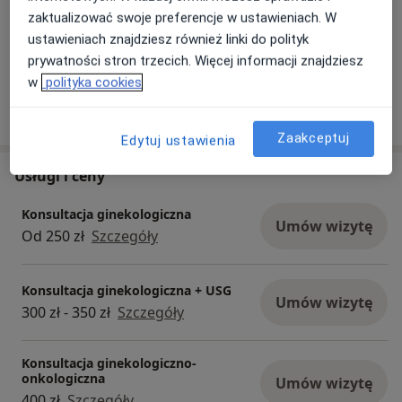
zaktualizować swoje preferencje w ustawieniach. W
ustawieniach znajdziesz również linki do polityk
Zobacz galerię (1)
prywatności stron trzecich. Więcej informacji znajdziesz
w
polityka cookies
Pokaż więcej
o doświadczeniu
Zaakceptuj
Edytuj ustawienia
Usługi i ceny
Konsultacja ginekologiczna
Umów wizytę
Od 250 zł
Szczegóły
Konsultacja ginekologiczna + USG
Umów wizytę
300 zł - 350 zł
Szczegóły
Konsultacja ginekologiczno-
onkologiczna
Umów wizytę
400 zł
Szczegóły