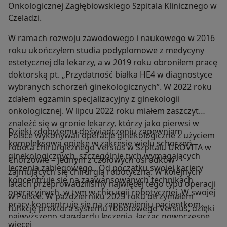
Onkologicznej Zagłębiowskiego Szpitala Klinicznego w
Czeladzi.
W ramach rozwoju zawodowego i naukowego w 2016
roku ukończyłem studia podyplomowe z medycyny
estetycznej dla lekarzy, a w 2019 roku obroniłem pracę
doktorską pt. „Przydatność białka HE4 w diagnostyce
wybranych schorzeń ginekologicznych”. W 2022 roku
zdałem egzamin specjalizacyjny z ginekologii
onkologicznej. W lipcu 2022 roku miałem zaszczyt
znaleźć się w gronie lekarzy, którzy jako pierwsi w
Dzięki zdobytemu doświadczeniu zapewniam
Polsce wykonywali operacje ginekologiczne z użyciem
kompleksową opiekę w zakresie wielu schorzeń
robota chirurgicznego Versius w Szpitalu UROVITA w
ginekologicznych, szczególnie tych wymagających
Chorzowie – jednym z czołowych ośrodków
leczenia zabiegowego. Od początku swojej kariery
zajmujących się chirurgią robotyczną. W kolejnych
koncentruje się na zaawansowanych technikach
latach przeprowadziliśmy najwięcej tego typu operacji
operacyjnych, w tym w chirurgii robotycznej. W swojej
w Polsce. W październiku 2025 roku otrzymałem
pracy koncentruję się na zapewnieniu pacjentkom
funkcję proktora systemu robotowego Versius, dzięki
najwyższego standardu leczenia, łącząc nowoczesne
temu mogę szkolić innych lekarzy w procedurach
O mnie
więcej