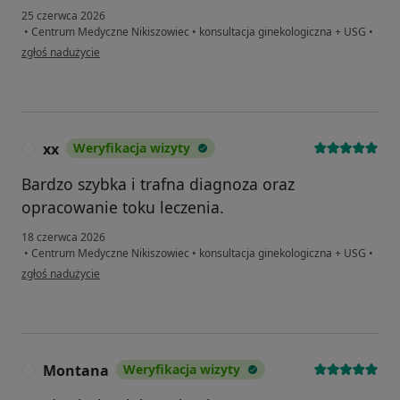
25 czerwca 2026
•
Centrum Medyczne Nikiszowiec
•
konsultacja ginekologiczna + USG
•
w opinii użytkownika Karolina
zgłoś nadużycie
xx
Weryfikacja wizyty
X
Bardzo szybka i trafna diagnoza oraz
opracowanie toku leczenia.
18 czerwca 2026
•
Centrum Medyczne Nikiszowiec
•
konsultacja ginekologiczna + USG
•
w opinii użytkownika xx
zgłoś nadużycie
Montana
Weryfikacja wizyty
M