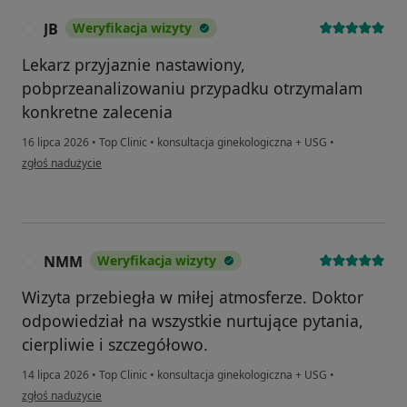
JB
Weryfikacja wizyty
J
Lekarz przyjaznie nastawiony,
pobprzeanalizowaniu przypadku otrzymalam
konkretne zalecenia
16 lipca 2026
•
Top Clinic
•
konsultacja ginekologiczna + USG
•
w opinii użytkownika JB
zgłoś nadużycie
NMM
Weryfikacja wizyty
N
Wizyta przebiegła w miłej atmosferze. Doktor
odpowiedział na wszystkie nurtujące pytania,
cierpliwie i szczegółowo.
14 lipca 2026
•
Top Clinic
•
konsultacja ginekologiczna + USG
•
w opinii użytkownika NMM
zgłoś nadużycie