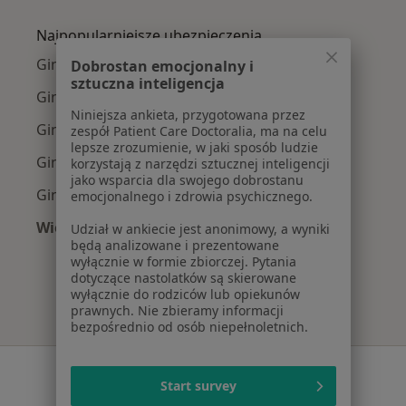
Więcej w kategorii: Najczęście leczone chorob
Najpopularniejsze ubezpieczenia
Ginekolodzy z Allianz w Katowicach
Dobrostan emocjonalny i
sztuczna inteligencja
Ginekolodzy z POLMED w Katowicach
Niniejsza ankieta, przygotowana przez
Ginekolodzy z Signal Iduna w Katowicach
zespół Patient Care Doctoralia, ma na celu
lepsze zrozumienie, w jaki sposób ludzie
Ginekolodzy z NFZ w Katowicach
korzystają z narzędzi sztucznej inteligencji
jako wsparcia dla swojego dobrostanu
Ginekolodzy z Medica Polska w Katowicach
emocjonalnego i zdrowia psychicznego.
Więcej (13)
Udział w ankiecie jest anonimowy, a wyniki
będą analizowane i prezentowane
Więcej w kategorii: Najpopularniejsze ubezpi
wyłącznie w formie zbiorczej. Pytania
dotyczące nastolatków są skierowane
wyłącznie do rodziców lub opiekunów
prawnych. Nie zbieramy informacji
bezpośrednio od osób niepełnoletnich.
Serwis
Start survey
Regulamin