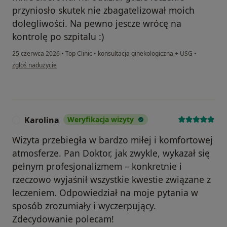
przyniosło skutek nie zbagatelizował moich
dolegliwości. Na pewno jescze wrócę na
kontrolę po szpitalu :)
25 czerwca 2026
•
Top Clinic
•
konsultacja ginekologiczna + USG
•
w opinii użytkownika Karina
zgłoś nadużycie
Karolina
Weryfikacja wizyty
K
Wizyta przebiegła w bardzo miłej i komfortowej
atmosferze. Pan Doktor, jak zwykle, wykazał się
pełnym profesjonalizmem – konkretnie i
rzeczowo wyjaśnił wszystkie kwestie związane z
leczeniem. Odpowiedział na moje pytania w
sposób zrozumiały i wyczerpujący.
Zdecydowanie polecam!