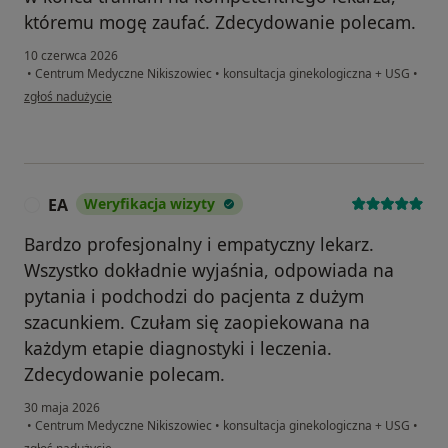
któremu mogę zaufać. Zdecydowanie polecam.
10 czerwca 2026
•
Centrum Medyczne Nikiszowiec
•
konsultacja ginekologiczna + USG
•
w opinii użytkownika Ewa
zgłoś nadużycie
EA
Weryfikacja wizyty
E
Bardzo profesjonalny i empatyczny lekarz.
Wszystko dokładnie wyjaśnia, odpowiada na
pytania i podchodzi do pacjenta z dużym
szacunkiem. Czułam się zaopiekowana na
każdym etapie diagnostyki i leczenia.
Zdecydowanie polecam.
30 maja 2026
•
Centrum Medyczne Nikiszowiec
•
konsultacja ginekologiczna + USG
•
w opinii użytkownika EA