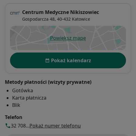
Centrum Medyczne Nikiszowiec
Gospodarcza 48,
40-432
Katowice
Powiększ mapę
otwiera się w nowej karcie
Dostępność
Pokaż kalendarz
Metody płatności (wizyty prywatne)
Gotówka
Karta płatnicza
Blik
Telefon
32 708...
Pokaż numer telefonu