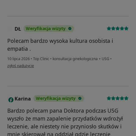
DŁ
Weryfikacja wizyty
D
Polecam bardzo wysoka kultura osobista i
empatia .
10 lipca 2026
•
Top Clinic
•
konsultacja ginekologiczna + USG
•
w opinii użytkownika DŁ
zgłoś nadużycie
Karina
Weryfikacja wizyty
K
Bardzo polecam pana Doktora podczas USG
wyszło że mam zapalenie przydatków wdrożył
leczenie, ale niestety nie przyniosło skutków i
mnie skierował na oddział gdzie leczenie