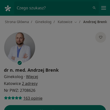
Me
Czego szukasz?
Strona Główna
Ginekolog
Katowice
Andrzej Brenk
Zmień miasto
dr n. med.
Andrzej Brenk
O specjalizacjach
Ginekolog
·
Więcej
Katowice
2 adresy
Nr PWZ: 2708626
163 opinie