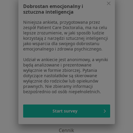
Dobrostan emocjonalny i
O nas
sztuczna inteligencja
Praca
Rekrutujemy!
Partnerzy
Niniejsza ankieta, przygotowana przez
zespół Patient Care Doctoralia, ma na celu
Centrum prasowe
lepsze zrozumienie, w jaki sposób ludzie
Kontakt
korzystają z narzędzi sztucznej inteligencji
jako wsparcia dla swojego dobrostanu
Dla pacjentów
emocjonalnego i zdrowia psychicznego.
Lekarze
Udział w ankiecie jest anonimowy, a wyniki
Placówki medyczne
będą analizowane i prezentowane
wyłącznie w formie zbiorczej. Pytania
Pytania i odpowiedzi
dotyczące nastolatków są skierowane
Usługi i zabiegi
wyłącznie do rodziców lub opiekunów
Choroby
prawnych. Nie zbieramy informacji
bezpośrednio od osób niepełnoletnich.
Pomoc
Aplikacje mobilne
Blog dla pacjentów
Start survey
Dla profesjonalistów
Cennik