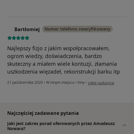
Bartłomiej
Numer telefonu zweryfikowany
B
Najlepszy fizjo z jakim wspołpracowałem,
ogrom wiedzy, doświadczenia, bardzo
skuteczny a miałem wiele kontuzji, złamania
uszkodzenia więzadeł, rekonstrukcji barku itp
w opinii użytkownika Bartło
21 października 2020
•
W innym miejscu
•
Inny
•
zgłoś nadużycie
Najczęściej zadawane pytania
Jaki jest zakres porad oferowanych przez Amadeusz
Nowara?