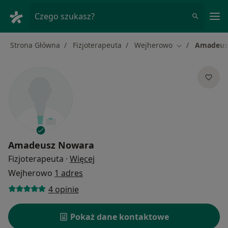
Me
Czego szukasz?
Strona Główna
Fizjoterapeuta
Wejherowo
Amadeus
Zmień miasto
Amadeusz Nowara
O specjalizacjach
Fizjoterapeuta
·
Więcej
Wejherowo
1 adres
4 opinie
Pokaż dane kontaktowe