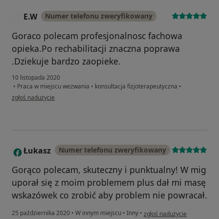
E.W
Numer telefonu zweryfikowany
E
Goraco polecam profesjonalnosc fachowa
opieka.Po rechabilitacji znaczna poprawa
.Dziekuje bardzo zaopieke.
10 listopada 2020
•
Praca w miejscu wezwania
•
konsultacja fizjoterapeutyczna
•
w opinii użytkownika E.W
zgłoś nadużycie
Łukasz
Numer telefonu zweryfikowany
Ł
Gorąco polecam, skuteczny i punktualny! W mig
uporał się z moim problemem plus dał mi masę
wskazówek co zrobić aby problem nie powracał.
w opinii użytkownika Łukasz
25 października 2020
•
W innym miejscu
•
Inny
•
zgłoś nadużycie