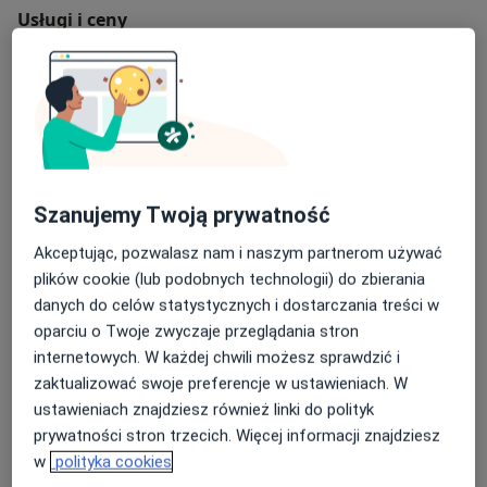
Usługi i ceny
Konsultacja fizjoterapeutyczna
Od 100 zł
Szczegóły
Rehabilitacja
Od 100 zł
Szczegóły
Szanujemy Twoją prywatność
Ćwiczenia
Akceptując, pozwalasz nam i naszym partnerom używać
Od 100 zł
Szczegóły
plików cookie (lub podobnych technologii) do zbierania
danych do celów statystycznych i dostarczania treści w
Wizyta domowa
oparciu o Twoje zwyczaje przeglądania stron
Od 100 zł
Szczegóły
internetowych. W każdej chwili możesz sprawdzić i
zaktualizować swoje preferencje w ustawieniach. W
Terapia trzewna
ustawieniach znajdziesz również linki do polityk
Od 100 zł
Szczegóły
prywatności stron trzecich. Więcej informacji znajdziesz
w
polityka cookies
+ 24 usługi