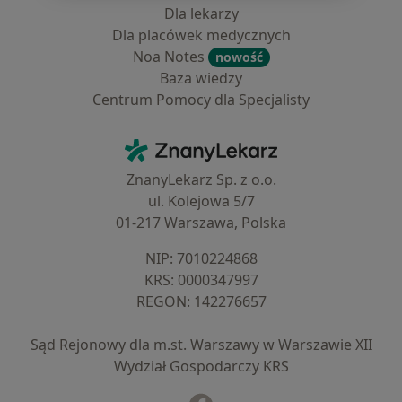
Dla lekarzy
Dla placówek medycznych
Noa Notes
nowość
Baza wiedzy
Centrum Pomocy dla Specjalisty
Kontakt
ZnanyLekarz - Strona główna
ZnanyLekarz Sp. z o.o.
ul. Kolejowa 5/7
01-217 Warszawa, Polska
NIP: ⁠7010224868
KRS: ⁠0000347997
REGON: ⁠142276657
Sąd Rejonowy dla m.st. Warszawy w Warszawie XII
Wydział Gospodarczy KRS
Facebook
otwiera się w nowej karcie