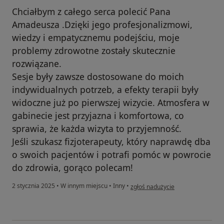
Chciałbym z całego serca polecić Pana
Amadeusza .Dzięki jego profesjonalizmowi,
wiedzy i empatycznemu podejściu, moje
problemy zdrowotne zostały skutecznie
rozwiązane.
Sesje były zawsze dostosowane do moich
indywidualnych potrzeb, a efekty terapii były
widoczne już po pierwszej wizycie. Atmosfera w
gabinecie jest przyjazna i komfortowa, co
sprawia, że każda wizyta to przyjemność.
Jeśli szukasz fizjoterapeuty, który naprawdę dba
o swoich pacjentów i potrafi pomóc w powrocie
do zdrowia, gorąco polecam!
w opinii użytkownika Weronika
2 stycznia 2025
•
W innym miejscu
•
Inny
•
zgłoś nadużycie