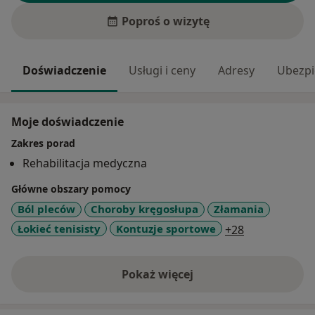
Poproś o wizytę
Doświadczenie
Usługi i ceny
Adresy
Ubezpi
Moje doświadczenie
Zakres porad
Rehabilitacja medyczna
Główne obszary pomocy
Ból pleców
Choroby kręgosłupa
Złamania
a11y_sr_more
Łokieć tenisisty
Kontuzje sportowe
+28
Pokaż więcej
o doświadczeniu