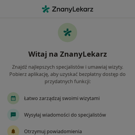
Me
Fizjoterapeuta • Wejherowo, pomorskie
Filtry
Ubezpieczenie:
TU Zdrowie
20 polecanych fizjoterapeutów w
Witaj na ZnanyLekarz
Wejherowie z TU Zdrowie
Jak działają wyniki wyszukiwania
Znajdź najlepszych specjalistów i umawiaj wizyty.
Pobierz aplikację, aby uzyskać bezpłatny dostęp do
przydatnych funkcji:
Łatwo zarządzaj swoimi wizytami
Wysyłaj wiadomości do specjalistów
Bezpieczne płatności
Otrzymuj powiadomienia