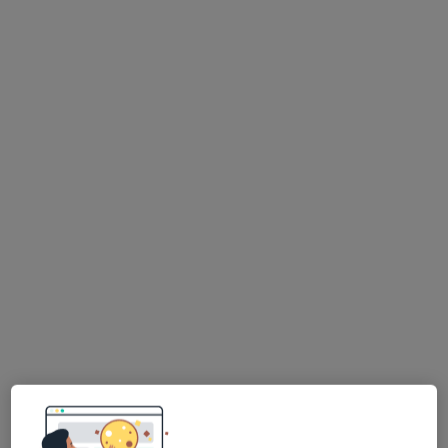
Bezpieczne płatności
Przychodnia Rehabilitacyjna FIT-MED
Fizjoterapia dzieci i dorosłych
·
Więcej
Fizjoterapia, Rehabilitacja medyczna, Logopedia
469 opinii
ul. I Brygady Pancernej W.P. 10, Wejherowo
•
Mapa
Konsultacja fizjoterapeutyczna (kolejna wizyta)
130 zł
Pokaż więcej usług
mgr Mikołaj
mgr Karolina Okoń
Jakubowski
fizjoterapeuta
fizjoterapeuta
Brak dostępnych specjalistów z wolnymi terminami w tym centrum medycznym.
Pokaż profil