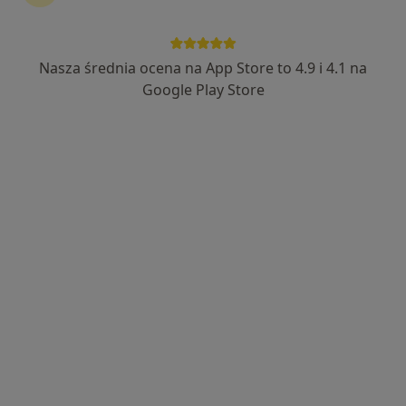
mgr Karolina Okoń
·
Więcej
Fizjoterapeuta
36 opinii
Nasza średnia ocena na App Store to 4.9 i 4.1 na
ul. I Brygady Pancernej W.P. 10, Wejherowo
•
Mapa
Google Play Store
Przychodnia Rehabilitacyjna FIT-MED Fizjoterapia dzieci i dorosłych
Akceptuje TU Zdrowie
Konsultacja fizjoterapeutyczna (kolejna wizyta)
130 zł
Specjalista nie oferuje umawiania online pod tym adresem.
Poproś o wizytę