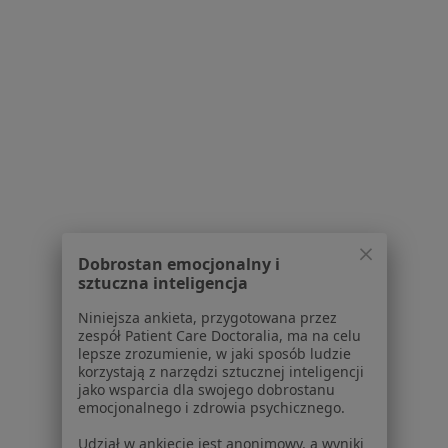
Rwa kulszowa Wejherowo
Ból biodra Wejherowo
Stany pooperacyjne Wejherowo
Więcej (15)
Więcej w kategorii: Najczęście leczone chorob
Strona Główna
Fizjoterapeuta
Wejherowo
Zmień miasto
Zmień miast
Tu Zdrowie
Dobrostan emocjonalny i
sztuczna inteligencja
Niniejsza ankieta, przygotowana przez
zespół Patient Care Doctoralia, ma na celu
lepsze zrozumienie, w jaki sposób ludzie
korzystają z narzędzi sztucznej inteligencji
jako wsparcia dla swojego dobrostanu
Serwis
emocjonalnego i zdrowia psychicznego.
Regulamin
Udział w ankiecie jest anonimowy, a wyniki