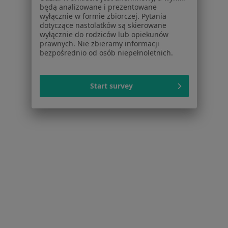
Polityka prywatności pacjentów
będą analizowane i prezentowane
wyłącznie w formie zbiorczej. Pytania
Polityka prywatności profesjonalistów
dotyczące nastolatków są skierowane
Polityka prywatności dla profesjonalistów, których
wyłącznie do rodziców lub opiekunów
dane pozyskaliśmy samodzielnie
prawnych. Nie zbieramy informacji
bezpośrednio od osób niepełnoletnich.
Polityka cookies
Jak działają wyniki wyszukiwania
Dostępność
Start survey
O nas
Praca
Rekrutujemy!
Partnerzy
Centrum prasowe
Kontakt
Dla pacjentów
Lekarze
Placówki medyczne
Pytania i odpowiedzi
Usługi i zabiegi
Choroby