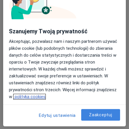
Dostępni specjaliści
Specjaliści znajdują się poza Wejherowo, pomorskie,
Szanujemy Twoją prywatność
w obszarach bliskich Twojemu wyszukiwaniu.
Akceptując, pozwalasz nam i naszym partnerom używać
plików cookie (lub podobnych technologii) do zbierania
danych do celów statystycznych i dostarczania treści w
oparciu o Twoje zwyczaje przeglądania stron
internetowych. W każdej chwili możesz sprawdzić i
zaktualizować swoje preferencje w ustawieniach. W
ustawieniach znajdziesz również linki do polityk
prywatności stron trzecich. Więcej informacji znajdziesz
mgr Anna Pestka
w
polityka cookies
·
Więcej
Fizjoterapeuta
173 opinie
Zaakceptuj
Edytuj ustawienia
Aleja Niepodległości 698A, Sopot
•
Mapa
REHAB