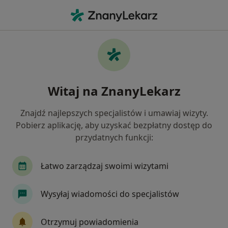
Me
Ból Kostki • Wejherowo, pomorskie
Filtry
• 1
Ubezpieczenie
Map
Ból kostki specjaliści w Wejherowie
Witaj na ZnanyLekarz
Jak działają wyniki wyszukiwania
Znajdź najlepszych specjalistów i umawiaj wizyty.
Pobierz aplikację, aby uzyskać bezpłatny dostęp do
Jakiego specjalisty szukasz?
przydatnych funkcji:
Fizjoterapeuta
Ortopeda
Pediatra
Ch
Łatwo zarządzaj swoimi wizytami
Wysyłaj wiadomości do specjalistów
Otrzymuj powiadomienia