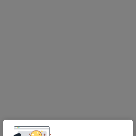
mgr Amelia Gałka
·
Więcej
Fizjoterapeuta
55 opinii
Gdańska 51, Wejherowo
•
Mapa
Centrum Medyczne PELVI & FizjoAga
Fizjoterapia dna miednicy
220 zł
Specjalista nie oferuje umawiania online pod tym adresem.
Poproś o wizytę