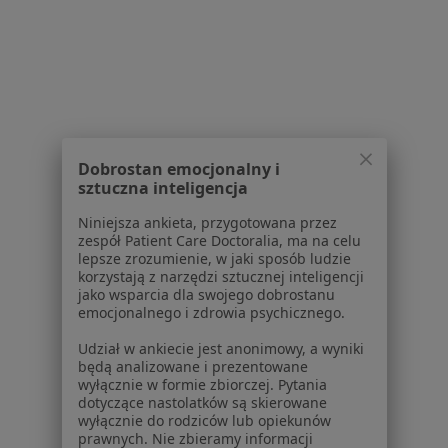
Powiązane wyszukiwania
W pobliżu Wejherowa
Ból kostki w Gdańsku
Ból kostki w Gdyni
Ból kostki w Sopocie
Dobrostan emocjonalny i
Ból kostki w Rumi
sztuczna inteligencja
Ból kostki w Baninie
Niniejsza ankieta, przygotowana przez
zespół Patient Care Doctoralia, ma na celu
Więcej (12)
lepsze zrozumienie, w jaki sposób ludzie
Więcej w kategorii: W pobliżu Wejherowa
korzystają z narzędzi sztucznej inteligencji
jako wsparcia dla swojego dobrostanu
Schorzenia w Wejherowie
emocjonalnego i zdrowia psychicznego.
Choroby układu krążenia w Wejherowie
Udział w ankiecie jest anonimowy, a wyniki
będą analizowane i prezentowane
Choroby układu moczowego w Wejherowie
wyłącznie w formie zbiorczej. Pytania
dotyczące nastolatków są skierowane
Nadciśnienie tętnicze w Wejherowie
wyłącznie do rodziców lub opiekunów
prawnych. Nie zbieramy informacji