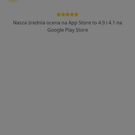
Nasza średnia ocena na App Store to 4.9 i 4.1 na
Bezpieczne płatności
Google Play Store
mgr Karolina Okoń
·
Więcej
Fizjoterapeuta
36 opinii
ul. I Brygady Pancernej W.P. 10, Wejherowo
•
Mapa
Przychodnia Rehabilitacyjna FIT-MED Fizjoterapia dzieci i dorosłych
Konsultacja fizjoterapeutyczna (kolejna wizyta)
130 zł
Specjalista nie oferuje umawiania online pod tym adresem.
Poproś o wizytę