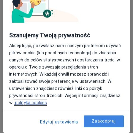
Szanujemy Twoją prywatność
Bezpieczne płatności
Przychodnia Rehabilitacyjna FIT-MED
Akceptując, pozwalasz nam i naszym partnerom używać
Fizjoterapia dzieci i dorosłych
plików cookie (lub podobnych technologii) do zbierania
·
Więcej
Rehabilitacja medyczna, Fizjoterapia, Logopedia
danych do celów statystycznych i dostarczania treści w
469 opinii
oparciu o Twoje zwyczaje przeglądania stron
internetowych. W każdej chwili możesz sprawdzić i
ul. I Brygady Pancernej W.P. 10, Wejherowo
•
Mapa
zaktualizować swoje preferencje w ustawieniach. W
Konsultacja fizjoterapeutyczna (kolejna wizyta)
130 zł
ustawieniach znajdziesz również linki do polityk
Pokaż więcej usług
prywatności stron trzecich. Więcej informacji znajdziesz
w
polityka cookies
lek. Andrzej Grodź
mgr Mikołaj
mgr Karolina Okoń
Zaakceptuj
Edytuj ustawienia
ortopeda
Jakubowski
fizjoterapeuta
fizjoterapeuta