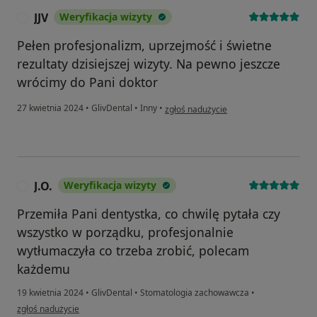
JJV
Weryfikacja wizyty
J
Pełen profesjonalizm, uprzejmość i świetne
rezultaty dzisiejszej wizyty. Na pewno jeszcze
wrócimy do Pani doktor
w opinii użytkownika JJV
27 kwietnia 2024
•
GlivDental
•
Inny
•
zgłoś nadużycie
J.O.
Weryfikacja wizyty
J
Przemiła Pani dentystka, co chwilę pytała czy
wszystko w porządku, profesjonalnie
wytłumaczyła co trzeba zrobić, polecam
każdemu
19 kwietnia 2024
•
GlivDental
•
Stomatologia zachowawcza
•
w opinii użytkownika J.O.
zgłoś nadużycie