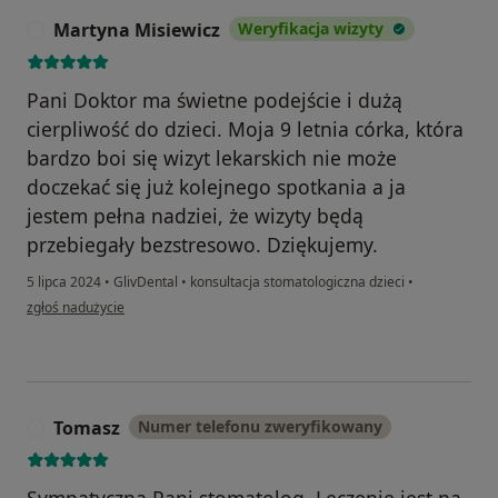
Martyna Misiewicz
Weryfikacja wizyty
M
Pani Doktor ma świetne podejście i dużą
cierpliwość do dzieci. Moja 9 letnia córka, która
bardzo boi się wizyt lekarskich nie może
doczekać się już kolejnego spotkania a ja
jestem pełna nadziei, że wizyty będą
przebiegały bezstresowo. Dziękujemy.
5 lipca 2024
•
GlivDental
•
konsultacja stomatologiczna dzieci
•
w opinii użytkownika Martyna Misiewicz
zgłoś nadużycie
Tomasz
Numer telefonu zweryfikowany
T