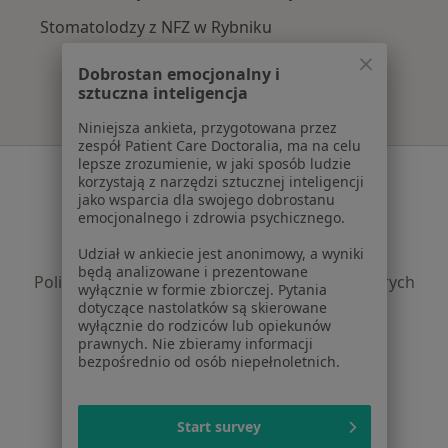
Stomatolodzy z NFZ w Rybniku
Dobrostan emocjonalny i
sztuczna inteligencja
Niniejsza ankieta, przygotowana przez
zespół Patient Care Doctoralia, ma na celu
lepsze zrozumienie, w jaki sposób ludzie
Serwis
korzystają z narzędzi sztucznej inteligencji
jako wsparcia dla swojego dobrostanu
Regulamin
emocjonalnego i zdrowia psychicznego.
Polityka prywatności pacjentów
Udział w ankiecie jest anonimowy, a wyniki
Polityka prywatności profesjonalistów
będą analizowane i prezentowane
Polityka prywatności dla profesjonalistów, których
wyłącznie w formie zbiorczej. Pytania
dane pozyskaliśmy samodzielnie
dotyczące nastolatków są skierowane
wyłącznie do rodziców lub opiekunów
Polityka cookies
prawnych. Nie zbieramy informacji
Jak działają wyniki wyszukiwania
bezpośrednio od osób niepełnoletnich.
Dostępność
O nas
Praca
Start survey
Rekrutujemy!