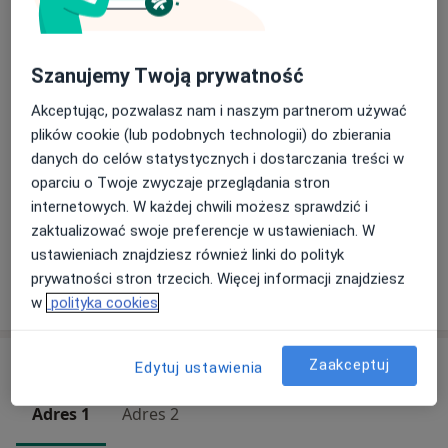
Badania stomatologiczne
Od 180 zł
Szczegóły
Szanujemy Twoją prywatność
Konsultacja endodontyczna
200 zł
Szczegóły
Akceptując, pozwalasz nam i naszym partnerom używać
plików cookie (lub podobnych technologii) do zbierania
Leczenie endodontyczne
danych do celów statystycznych i dostarczania treści w
Szczegóły
oparciu o Twoje zwyczaje przeglądania stron
internetowych. W każdej chwili możesz sprawdzić i
+ 2 usługi
zaktualizować swoje preferencje w ustawieniach. W
ustawieniach znajdziesz również linki do polityk
prywatności stron trzecich. Więcej informacji znajdziesz
W jaki sposób ustalane są ceny?
w
polityka cookies
Adresy (2)
Zaakceptuj
Edytuj ustawienia
Adres 1
Adres 2