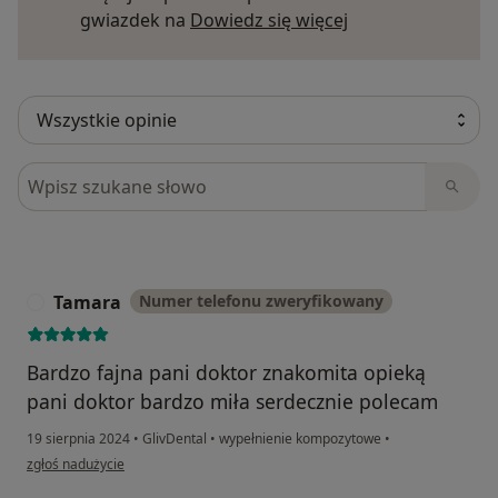
Dowiedz się więce
gwiazdek na
Dowiedz się więcej
Szukaj w opiniach
Tamara
Numer telefonu zweryfikowany
T
Bardzo fajna pani doktor znakomita opieką
pani doktor bardzo miła serdecznie polecam
19 sierpnia 2024
•
GlivDental
•
wypełnienie kompozytowe
•
w opinii użytkownika Tamara
zgłoś nadużycie