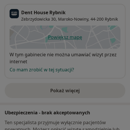
Dent House Rybnik
Zebrzydowicka 30,
Maroko-Nowiny
, 44-200
Rybnik
Powiększ mapę
otwiera się w nowej karcie
Dostępność
W tym gabinecie nie można umawiać wizyt przez
internet
Co mam zrobić w tej sytuacji?
Pokaż więcej
o adresie
Ubezpieczenia - brak akceptowanych
Ten specjalista przyjmuje wyłącznie pacjentów
prywatnych. Możesz opłacić wizytę samodzielnie lub