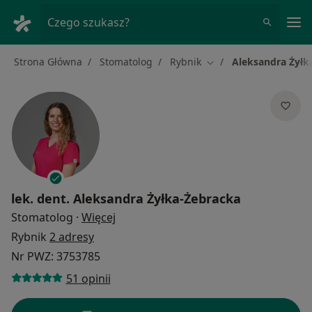
Me
Czego szukasz?
Strona Główna
Stomatolog
Rybnik
Aleksandra Żyłk
Zmień miasto
lek. dent.
Aleksandra Żyłka-Żebracka
O specjalizacjach
Stomatolog
·
Więcej
Rybnik
2 adresy
Nr PWZ: 3753785
51 opinii