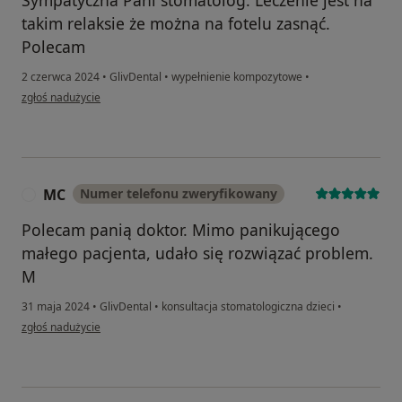
Sympatyczna Pani stomatolog. Leczenie jest na
takim relaksie że można na fotelu zasnąć.
Polecam
2 czerwca 2024
•
GlivDental
•
wypełnienie kompozytowe
•
w opinii użytkownika Tomasz
zgłoś nadużycie
MC
Numer telefonu zweryfikowany
M
Polecam panią doktor. Mimo panikującego
małego pacjenta, udało się rozwiązać problem.
M
31 maja 2024
•
GlivDental
•
konsultacja stomatologiczna dzieci
•
w opinii użytkownika MC
zgłoś nadużycie