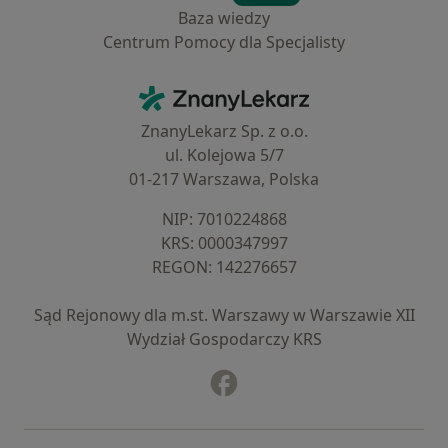
Baza wiedzy
Centrum Pomocy dla Specjalisty
Kontakt
ZnanyLekarz - Strona główna
ZnanyLekarz Sp. z o.o.
ul. Kolejowa 5/7
01-217 Warszawa, Polska
NIP: ⁠7010224868
KRS: ⁠0000347997
REGON: ⁠142276657
Sąd Rejonowy dla m.st. Warszawy w Warszawie XII
Wydział Gospodarczy KRS
Facebook
otwiera się w nowej karcie