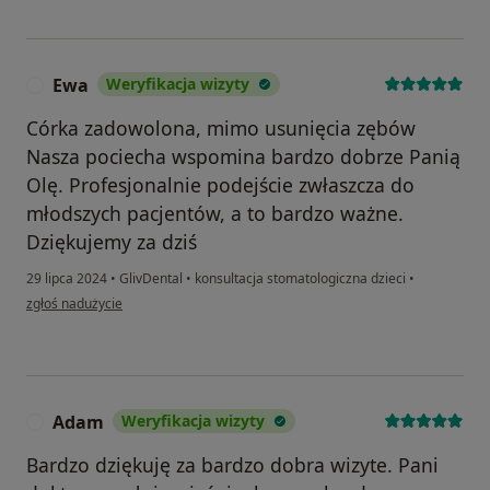
Ewa
Weryfikacja wizyty
E
Córka zadowolona, mimo usunięcia zębów
Nasza pociecha wspomina bardzo dobrze Panią
Olę. Profesjonalnie podejście zwłaszcza do
młodszych pacjentów, a to bardzo ważne.
Dziękujemy za dziś
29 lipca 2024
•
GlivDental
•
konsultacja stomatologiczna dzieci
•
w opinii użytkownika Ewa
zgłoś nadużycie
Adam
Weryfikacja wizyty
A
Bardzo dziękuję za bardzo dobra wizyte. Pani