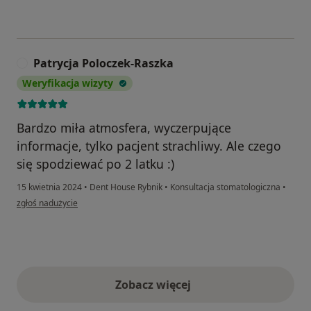
Patrycja Poloczek-Raszka
P
Weryfikacja wizyty
Bardzo miła atmosfera, wyczerpujące
informacje, tylko pacjent strachliwy. Ale czego
się spodziewać po 2 latku :)
15 kwietnia 2024
•
Dent House Rybnik
•
Konsultacja stomatologiczna
•
w opinii użytkownika Patrycja Poloczek-Raszka
zgłoś nadużycie
Zobacz więcej
opinie powyżej