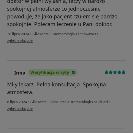
doktor w pełni wyjaśnia, leczy w bardzo
spokojnej atmosferze co jednocześnie
powoduje, że jako pacjent czułem się bardzo
spokojnie. Polecam leczenie u Pani doktor.
26 lipca 2024
•
GlivDental
•
Stomatologia zachowawcza
•
w opinii użytkownika Adam
zgłoś nadużycie
Inna
Weryfikacja wizyty
I
Miły lekarz. Pełna konsultacja. Spokojna
atmosfera.
8 lipca 2024
•
GlivDental
•
konsultacja stomatologiczna dzieci
•
w opinii użytkownika Inna
zgłoś nadużycie