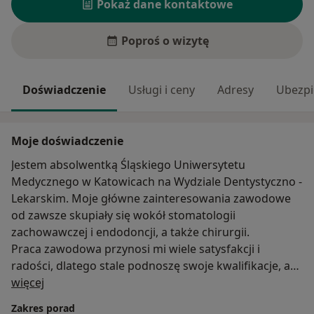
Pokaż dane kontaktowe
Poproś o wizytę
Doświadczenie
Usługi i ceny
Adresy
Ubezpi
Moje doświadczenie
Jestem absolwentką Śląskiego Uniwersytetu
Medycznego w Katowicach na Wydziale Dentystyczno -
Lekarskim. Moje główne zainteresowania zawodowe
od zawsze skupiały się wokół stomatologii
zachowawczej i endodoncji, a także chirurgii.
Praca zawodowa przynosi mi wiele satysfakcji i
radości, dlatego stale podnoszę swoje kwalifikacje, aby
O mnie
pomagać moim pacjentom jak najlepiej.
więcej
W GlivDental , dzięki możliwości korzystania w
Zakres porad