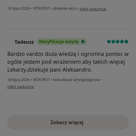
w opinii użytkownika Paweł
18 lipca 2026
•
VITASPOT
•
płukanie uszu
•
zgłoś nadużycie
Tadeusz
Weryfikacja wizyty
T
Bardzo vardzo duża wiedzą i ogromna pomoc w
ogóle jestem pod wrażeniem aby takich więcej
Lekarzy.dziekuje pani Aleksandro.
18 lipca 2026
•
VITASPOT
•
konsultacja laryngologiczna
•
w opinii użytkownika Tadeusz
zgłoś nadużycie
Zobacz więcej
opinie powyżej