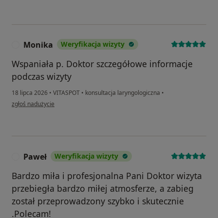
Monika
Weryfikacja wizyty
M
Wspaniała p. Doktor szczegółowe informacje
podczas wizyty
18 lipca 2026
•
VITASPOT
•
konsultacja laryngologiczna
•
w opinii użytkownika Monika
zgłoś nadużycie
Paweł
Weryfikacja wizyty
P
Bardzo miła i profesjonalna Pani Doktor wizyta
przebiegła bardzo miłej atmosferze, a zabieg
został przeprowadzony szybko i skutecznie
.Polecam!