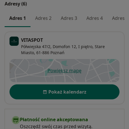
Adresy (6)
Adres 1
Adres 2
Adres 3
Adres 4
Adres 5
VITASPOT
Półwiejska 47/2,
Domofon 12, I piętro,
Stare
Miasto
, 61-886
Poznań
Powiększ mapę
otwiera się w nowej karcie
Dostępność
Pokaż kalendarz
Płatność online akceptowana
Oszczędź swój czas przed wizytą.