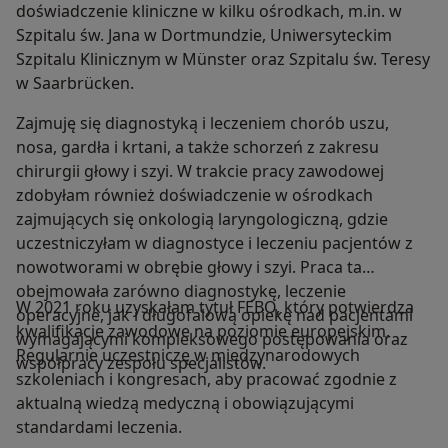
doświadczenie kliniczne w kilku ośrodkach, m.in. w
Szpitalu św. Jana w Dortmundzie, Uniwersyteckim
Szpitalu Klinicznym w Münster oraz Szpitalu św. Teresy
w Saarbrücken.
Zajmuję się diagnostyką i leczeniem chorób uszu,
nosa, gardła i krtani, a także schorzeń z zakresu
chirurgii głowy i szyi. W trakcie pracy zawodowej
zdobyłam również doświadczenie w ośrodkach
zajmujących się onkologią laryngologiczną, gdzie
uczestniczyłam w diagnostyce i leczeniu pacjentów z
nowotworami w obrębie głowy i szyi. Praca ta
obejmowała zarówno diagnostykę, leczenie
W 2021 roku uzyskałam tytuł FEBO, który potwierdza
operacyjne, jak i długofalową opiekę nad pacjentami
kwalifikacje zawodowe na poziomie europejskim.
wymagającymi kompleksowego postępowania oraz
Regularnie uczestniczę w międzynarodowych
współpracy zespołu specjalistów.
szkoleniach i kongresach, aby pracować zgodnie z
aktualną wiedzą medyczną i obowiązującymi
standardami leczenia.