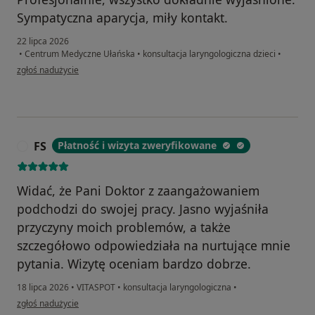
Sympatyczna aparycja, miły kontakt.
22 lipca 2026
•
Centrum Medyczne Ułańska
•
konsultacja laryngologiczna dzieci
•
w opinii użytkownika Iza
zgłoś nadużycie
FS
Płatność i wizyta zweryfikowane
F
Widać, że Pani Doktor z zaangażowaniem
podchodzi do swojej pracy. Jasno wyjaśniła
przyczyny moich problemów, a także
szczegółowo odpowiedziała na nurtujące mnie
pytania. Wizytę oceniam bardzo dobrze.
18 lipca 2026
•
VITASPOT
•
konsultacja laryngologiczna
•
w opinii użytkownika FS
zgłoś nadużycie