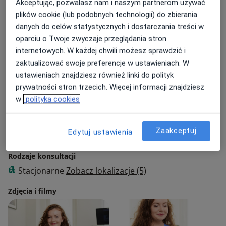
Akceptując, pozwalasz nam i naszym partnerom używać
Otorynolaryngologia dziecięca
plików cookie (lub podobnych technologii) do zbierania
danych do celów statystycznych i dostarczania treści w
Główne obszary pomocy
oparciu o Twoje zwyczaje przeglądania stron
Zapalenie ucha
Choroby laryngologiczne
internetowych. W każdej chwili możesz sprawdzić i
Zapalenie zatok
Zapalenie gardła
zaktualizować swoje preferencje w ustawieniach. W
a11y_sr_more_diseases
Zapalenie migdałków
+50
ustawieniach znajdziesz również linki do polityk
prywatności stron trzecich. Więcej informacji znajdziesz
Pacjenci których przyjmuję
w
polityka cookies
Dorośli (Tylko pod niektórymi adresami)
Dzieci w wieku od 10 lat (Tylko pod niektórymi
Zaakceptuj
Edytuj ustawienia
adresami)
Rodzaje konsultacji
Stacjonarne
Zobacz lokalizacje (5)
Zdjęcia i filmy