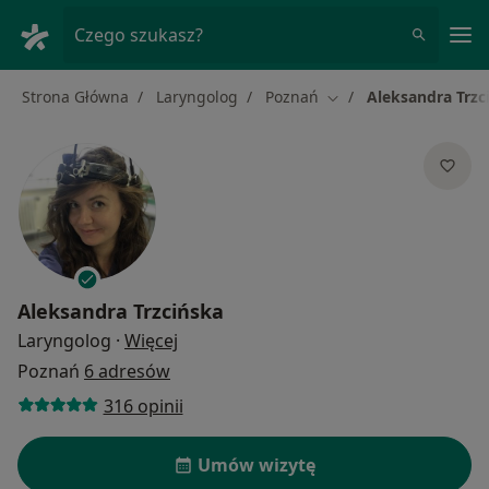
Me
Czego szukasz?
Strona Główna
Laryngolog
Poznań
Aleksandra Trzc
Zmień miasto
Aleksandra Trzcińska
O specjalizacjach
Laryngolog
·
Więcej
Poznań
6 adresów
316 opinii
Umów wizytę