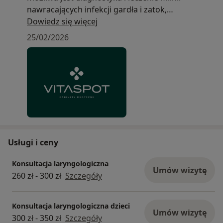
nawracających infekcji gardła i zatok,
niedrożności nosa i przewlekłego kataru, bólu
Dowiedz się więcej
ucha i zaburzeń słuchu czy chrapania oraz
25/02/2026
problemów z oddychaniem przez nos. W trakcie
wizyty, jeżeli jest taka potrzeba, wykonuję
badanie nowoczesnym, cienkim (2,8 mm)
fiberoskopem z obrazem w jakości HD.
Rejestracja możliwa telefonicznie pod numerem
455 502 777 lub online przez portal ZnanyLekarz.
Usługi i ceny
Konsultacja laryngologiczna
Umów wizytę
260 zł - 300 zł
Szczegóły
Konsultacja laryngologiczna dzieci
Umów wizytę
300 zł - 350 zł
Szczegóły