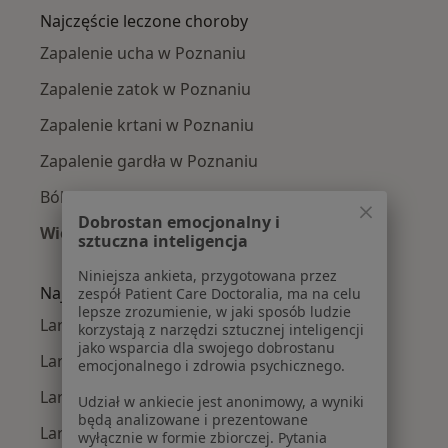
Najczęście leczone choroby
Zapalenie ucha w Poznaniu
Zapalenie zatok w Poznaniu
Zapalenie krtani w Poznaniu
Zapalenie gardła w Poznaniu
Ból zatok w Poznaniu
Dobrostan emocjonalny i
Więcej (15)
sztuczna inteligencja
Więcej w kategorii: Najczęście leczone chorob
Niniejsza ankieta, przygotowana przez
Najpopularniejsze ubezpieczenia
zespół Patient Care Doctoralia, ma na celu
lepsze zrozumienie, w jaki sposób ludzie
Laryngolodzy z Allianz w Poznaniu
korzystają z narzędzi sztucznej inteligencji
jako wsparcia dla swojego dobrostanu
Laryngolodzy z PZU Zdrowie w Poznaniu
emocjonalnego i zdrowia psychicznego.
Laryngolodzy z Enel-med w Poznaniu
Udział w ankiecie jest anonimowy, a wyniki
będą analizowane i prezentowane
Laryngolodzy z NFZ w Poznaniu
wyłącznie w formie zbiorczej. Pytania