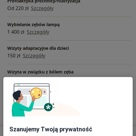
Profilaktyka próchnicy/fluoryzacja
Od 220 zł
Szczegóły
Wybielanie zębów lampą
1 400 zł
Szczegóły
Wizyty adaptacyjne dla dzieci
150 zł
Szczegóły
Wizyta w związku z bólem zęba
Od 320 zł
Szczegóły
+ 21 usług
W jaki sposób ustalane są ceny?
Szanujemy Twoją prywatność
Adresy (3)