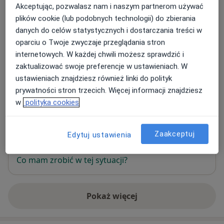
Akceptując, pozwalasz nam i naszym partnerom używać
plików cookie (lub podobnych technologii) do zbierania
Adres 1
Adres 2
Adres 3
danych do celów statystycznych i dostarczania treści w
oparciu o Twoje zwyczaje przeglądania stron
internetowych. W każdej chwili możesz sprawdzić i
Kass-Dent
zaktualizować swoje preferencje w ustawieniach. W
Kasztanowa 6,
05-200
Wołomin,Lipiny Nowe
ustawieniach znajdziesz również linki do polityk
prywatności stron trzecich. Więcej informacji znajdziesz
w
polityka cookies
Powiększ mapę
otwiera się w nowej karcie
Dostępność
W tym gabinecie nie można umawiać wizyt przez
Zaakceptuj
Edytuj ustawienia
internet
Co mam zrobić w tej sytuacji?
Pokaż więcej
o adresie