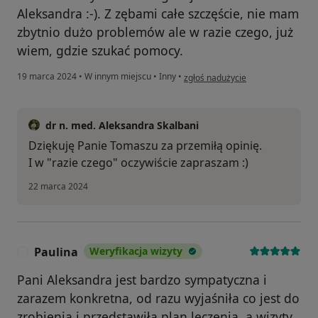
Aleksandra :⁠-⁠). Z zębami całe szczęście, nie mam
zbytnio dużo problemów ale w razie czego, już
wiem, gdzie szukać pomocy.
w opinii użytkownika Tomasz B.
19 marca 2024
•
W innym miejscu
•
Inny
•
zgłoś nadużycie
dr n. med. Aleksandra Skalbani
Dziękuję Panie Tomaszu za przemiłą opinię.
I w "razie czego" oczywiście zapraszam :)
22 marca 2024
Paulina
Weryfikacja wizyty
P
Pani Aleksandra jest bardzo sympatyczna i
zarazem konkretna, od razu wyjaśniła co jest do
zrobienia i przedstawiła plan leczenia, a wizyty