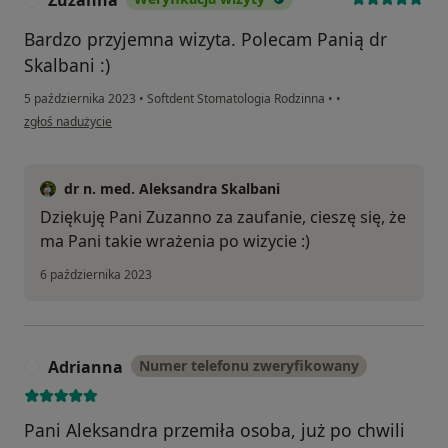
Zuzanna
Bardzo przyjemna wizyta. Polecam Panią dr
Skalbani :)
5 października 2023
•
Softdent Stomatologia Rodzinna
•
•
w opinii użytkownika Zuzanna
zgłoś nadużycie
dr n. med. Aleksandra Skalbani
Dziękuję Pani Zuzanno za zaufanie, cieszę się, że
ma Pani takie wrażenia po wizycie :)
6 października 2023
Adrianna
Numer telefonu zweryfikowany
A
Pani Aleksandra przemiła osoba, już po chwili