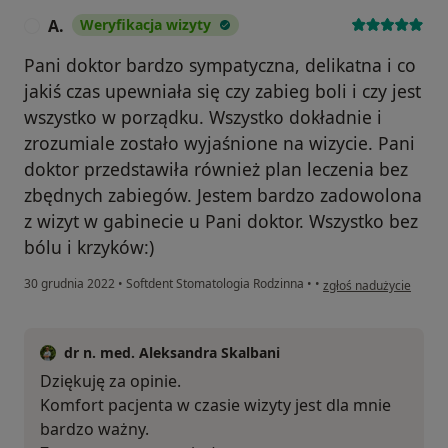
A.
Weryfikacja wizyty
A
Pani doktor bardzo sympatyczna, delikatna i co
jakiś czas upewniała się czy zabieg boli i czy jest
wszystko w porządku. Wszystko dokładnie i
zrozumiale zostało wyjaśnione na wizycie. Pani
doktor przedstawiła również plan leczenia bez
zbędnych zabiegów. Jestem bardzo zadowolona
z wizyt w gabinecie u Pani doktor. Wszystko bez
bólu i krzyków:)
w opinii użytkownika A
30 grudnia 2022
•
Softdent Stomatologia Rodzinna
•
•
zgłoś nadużycie
dr n. med. Aleksandra Skalbani
Dziękuję za opinie.
Komfort pacjenta w czasie wizyty jest dla mnie
bardzo ważny.