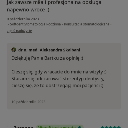
Jak zawsze miła i profesjonalna obsługa
napewno wroce :)
9 października 2023
•
Softdent Stomatologia Rodzinna
•
Konsultacja stomatologiczna
•
w opinii użytkownika Bartek
zgłoś nadużycie
dr n. med. Aleksandra Skalbani
Dziękuję Panie Bartku za opinię :)
Cieszę się, gdy wracacie do mnie na wizyty :)
Staram się odczarować stereotyp dentysty,
cieszę się, że to dostrzegają moi pacjenci :)
10 października 2023
Weryfikacja wizyty
Z