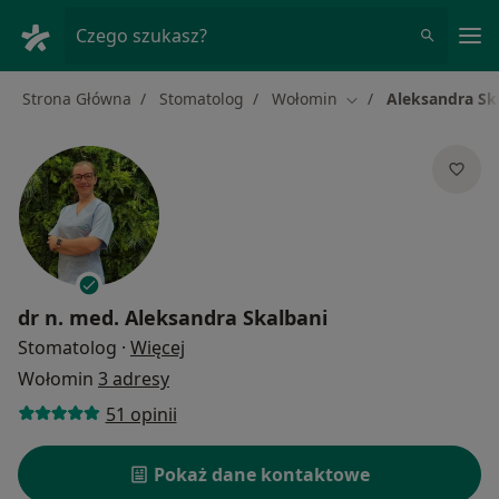
Me
Czego szukasz?
Strona Główna
Stomatolog
Wołomin
Aleksandra Sk
Zmień miasto
dr n. med.
Aleksandra Skalbani
O specjalizacjach
Stomatolog
·
Więcej
Wołomin
3 adresy
51 opinii
Pokaż dane kontaktowe