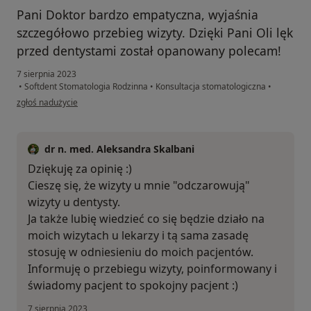
Pani Doktor bardzo empatyczna, wyjaśnia
szczegółowo przebieg wizyty. Dzięki Pani Oli lęk
przed dentystami został opanowany polecam!
7 sierpnia 2023
•
Softdent Stomatologia Rodzinna
•
Konsultacja stomatologiczna
•
w opinii użytkownika WM
zgłoś nadużycie
dr n. med. Aleksandra Skalbani
Dziękuję za opinię :)
Cieszę się, że wizyty u mnie "odczarowują"
wizyty u dentysty.
Ja także lubię wiedzieć co się będzie działo na
moich wizytach u lekarzy i tą sama zasadę
stosuję w odniesieniu do moich pacjentów.
Informuję o przebiegu wizyty, poinformowany i
świadomy pacjent to spokojny pacjent :)
7 sierpnia 2023