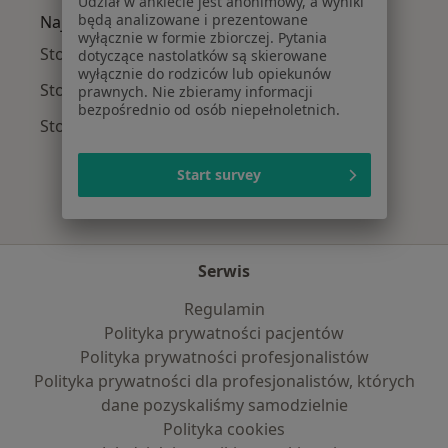
Udział w ankiecie jest anonimowy, a wyniki
będą analizowane i prezentowane
Najpopularniejsze ubezpieczenia
wyłącznie w formie zbiorczej. Pytania
Stomatolodzy z NFZ w Wołominie
dotyczące nastolatków są skierowane
wyłącznie do rodziców lub opiekunów
Stomatolodzy z Allianz w Wołominie
prawnych. Nie zbieramy informacji
bezpośrednio od osób niepełnoletnich.
Stomatolodzy z GENERALI w Wołominie
Start survey
Serwis
Regulamin
Polityka prywatności pacjentów
Polityka prywatności profesjonalistów
Polityka prywatności dla profesjonalistów, których
dane pozyskaliśmy samodzielnie
Polityka cookies