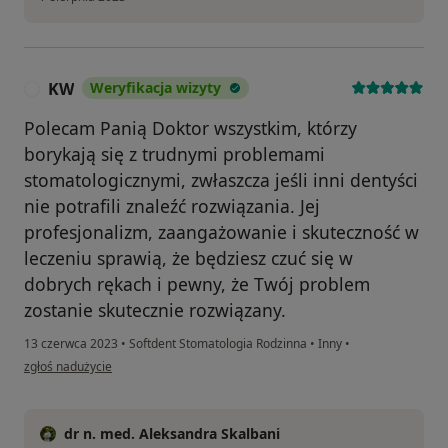
KW
Weryfikacja wizyty
K
Polecam Panią Doktor wszystkim, którzy
borykają się z trudnymi problemami
stomatologicznymi, zwłaszcza jeśli inni dentyści
nie potrafili znaleźć rozwiązania. Jej
profesjonalizm, zaangażowanie i skuteczność w
leczeniu sprawią, że będziesz czuć się w
dobrych rękach i pewny, że Twój problem
zostanie skutecznie rozwiązany.
13 czerwca 2023
•
Softdent Stomatologia Rodzinna
•
Inny
•
w opinii użytkownika KW
zgłoś nadużycie
dr n. med. Aleksandra Skalbani