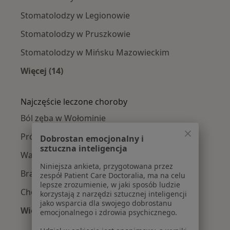
Stomatolodzy w Legionowie
Stomatolodzy w Pruszkowie
Stomatolodzy w Mińsku Mazowieckim
Więcej (14)
Więcej w kategorii: W pobliżu Wołomina
Najczęście leczone choroby
Ból zęba w Wołominie
Próchnica w Wołominie
Dobrostan emocjonalny i
sztuczna inteligencja
Wady zgryzu w Wołominie
Niniejsza ankieta, przygotowana przez
Braki zębowe w Wołominie
zespół Patient Care Doctoralia, ma na celu
lepsze zrozumienie, w jaki sposób ludzie
Choroby przyzębia w Wołominie
korzystają z narzędzi sztucznej inteligencji
jako wsparcia dla swojego dobrostanu
Więcej (15)
emocjonalnego i zdrowia psychicznego.
Więcej w kategorii: Najczęście leczone chorob