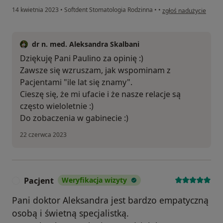
w opinii użytkownika 
14 kwietnia 2023
•
Softdent Stomatologia Rodzinna
•
•
zgłoś nadużycie
dr n. med. Aleksandra Skalbani
Dziękuję Pani Paulino za opinię :)
Zawsze się wzruszam, jak wspominam z
Pacjentami "ile lat się znamy".
Cieszę się, że mi ufacie i że nasze relacje są
często wieloletnie :)
Do zobaczenia w gabinecie :)
22 czerwca 2023
Pacjent
Weryfikacja wizyty
P
Pani doktor Aleksandra jest bardzo empatyczną
osobą i świetną specjalistką.