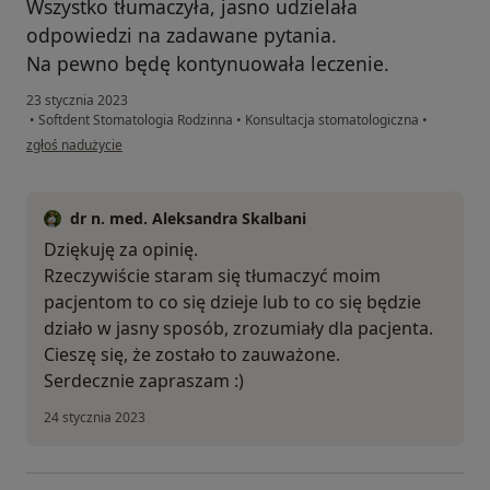
Wszystko tłumaczyła, jasno udzielała
odpowiedzi na zadawane pytania.
Na pewno będę kontynuowała leczenie.
23 stycznia 2023
•
Softdent Stomatologia Rodzinna
•
Konsultacja stomatologiczna
•
w opinii użytkownika Pacjent
zgłoś nadużycie
dr n. med. Aleksandra Skalbani
Dziękuję za opinię.
Rzeczywiście staram się tłumaczyć moim
pacjentom to co się dzieje lub to co się będzie
działo w jasny sposób, zrozumiały dla pacjenta.
Cieszę się, że zostało to zauważone.
Serdecznie zapraszam :)
24 stycznia 2023