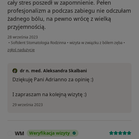
cały stres poszedł w zapomnienie. Pełen
profesjonalizm a podczas zabiegu nie odczułam
żadnego bólu, na pewno wrócę z wielką
przyjemnością.
28 września 2023
•
Softdent Stomatologia Rodzinna
•
wizyta w związku z bólem zęba
•
w opinii użytkownika Adrianna
zgłoś nadużycie
dr n. med. Aleksandra Skalbani
Dziękuję Pani Adrianno za opinię :)
I zapraszam na kolejną wizytę :)
29 września 2023
WM
Weryfikacja wizyty
W