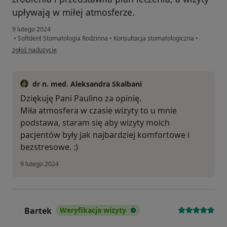
upływają w miłej atmosferze.
9 lutego 2024
•
Softdent Stomatologia Rodzinna
•
Konsultacja stomatologiczna
•
w opinii użytkownika Paulina
zgłoś nadużycie
dr n. med. Aleksandra Skalbani
Dziękuję Pani Paulino za opinię.
Miła atmosfera w czasie wizyty to u mnie
podstawa, staram się aby wizyty moich
pacjentów były jak najbardziej komfortowe i
bezstresowe. :)
9 lutego 2024
Bartek
Weryfikacja wizyty
B