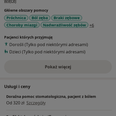
O mnie
więcej
Główne obszary pomocy
Próchnica
Ból zęba
Braki zębowe
a11y_sr_mo
Choroby miazgi
Nadwrażliwość zębów
+6
Pacjenci których przyjmuję
Dorośli (Tylko pod niektórymi adresami)
Dzieci (Tylko pod niektórymi adresami)
Pokaż więcej
o doświadczeniu
Usługi i ceny
Doraźna pomoc stomatologiczna, pacjent z bólem
Od 320 zł
Szczegóły