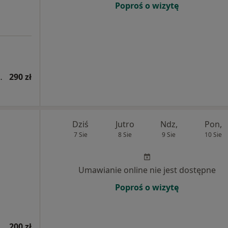
Poproś o wizytę
ologiczna, protetyczna)
290 zł
Dziś
Jutro
Ndz,
Pon,
7 Sie
8 Sie
9 Sie
10 Sie
Umawianie online nie jest dostępne
Poproś o wizytę
200 zł