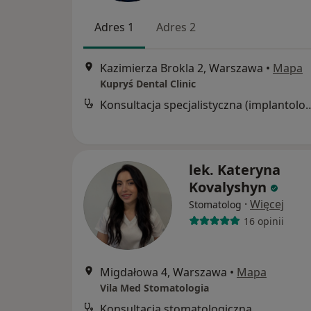
Adres 1
Adres 2
Kazimierza Brokla 2, Warszawa
•
Mapa
Kupryś Dental Clinic
Konsultacja specjalistyczna (implant
lek. Kateryna
Kovalyshyn
·
Więcej
Stomatolog
16 opinii
Migdałowa 4, Warszawa
•
Mapa
Vila Med Stomatologia
Konsultacja stomatologiczna