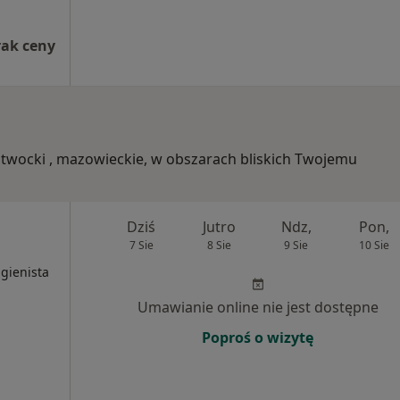
rak ceny
 otwocki , mazowieckie, w obszarach bliskich Twojemu
Dziś
Jutro
Ndz,
Pon,
7 Sie
8 Sie
9 Sie
10 Sie
igienista
Umawianie online nie jest dostępne
Poproś o wizytę