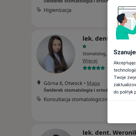
Higienizacja
lek. dent. Anita 
Szanuje
Stomatolog, Stomatolog dz
Więcej
Akceptując
14 opinii
technologii
Twoje zwyc
Górna 6, Otwock
•
Mapa
zaktualizo
do polityk 
Konsultacja stomatologiczna
lek. dent. Weroni