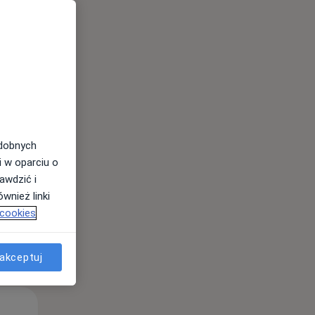
Wt,
Śr,
Czw,
11 Sie
12 Sie
13 Sie
odobnych
i w oparciu o
awdzić i
wnież linki
 cookies
akceptuj
Wt,
Śr,
Czw,