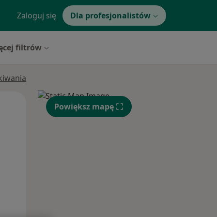
Zaloguj się
Dla profesjonalistów
ęcej filtrów
ukiwania
Wt,
Śr,
Czw,
Powiększ mapę
11 Sie
12 Sie
13 Sie