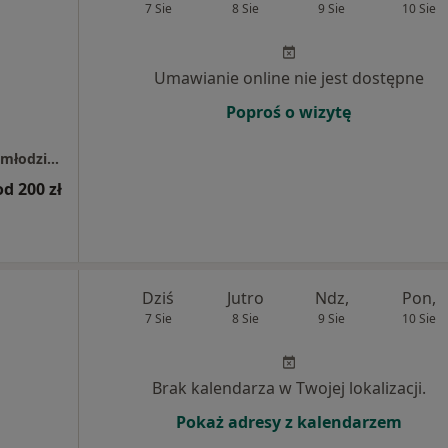
7 Sie
8 Sie
9 Sie
10 Sie
Umawianie online nie jest dostępne
Poproś o wizytę
Świderek stomatologia i ortodoncja dzieci i młodzieży Otwock
od 200 zł
Dziś
Jutro
Ndz,
Pon,
7 Sie
8 Sie
9 Sie
10 Sie
Brak kalendarza w Twojej lokalizacji.
Pokaż adresy z kalendarzem