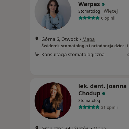
Warpas
·
Więcej
Stomatolog
6 opinii
Górna 6, Otwock
•
Mapa
Konsultacja stomatologiczna
lek. dent. Joanna
Chodup
Stomatolog
31 opinii
Graniczna 39, Józefów
•
Mapa