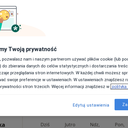
Świderek stomatologia i ortodoncja dzieci i młodzieży Otwock
od 270 zł
Pawluk
Dziś
Jutro
Ndz,
Pon,
7 Sie
8 Sie
9 Sie
10 Sie
my Twoją prywatność
·
iecięcy
, pozwalasz nam i naszym partnerom używać plików cookie (lub p
Umawianie online nie jest dostępne
) do zbierania danych do celów statystycznych i dostarczania treśc
Poproś o wizytę
zaje przeglądania stron internetowych. W każdej chwili możesz spr
wać swoje preferencje w ustawieniach. W ustawieniach znajdziesz ró
Świderek stomatologia i ortodoncja dzieci i młodzieży Otwock
prywatności stron trzecich. Więcej informacji znajdziesz w
polityka
od 200 zł
Za
Edytuj ustawienia
ka
Dziś
Jutro
Ndz,
Pon,