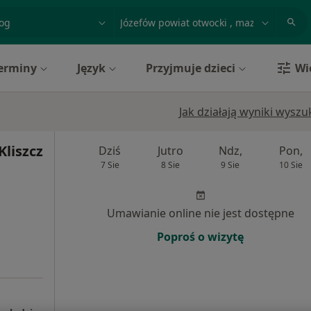
acja, badanie lub nazwisko
miasto lub dzielnica
erminy
Język
Przyjmuje dzieci
Wi
Jak działają wyniki wysz
Kliszcz
Dziś
Jutro
Ndz,
Pon,
7 Sie
8 Sie
9 Sie
10 Sie
Umawianie online nie jest dostępne
Poproś o wizytę