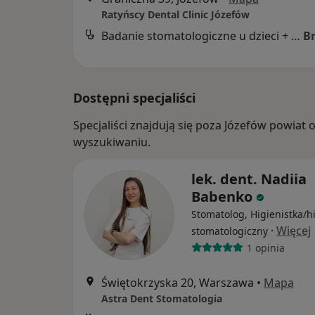
Ratyńscy Dental Clinic Józefów
Badanie stomatologiczne u dzieci + plan leczenia + wizyta adaptacyjna
B
Dostępni specjaliści
Specjaliści znajdują się poza Józefów powiat
wyszukiwaniu.
lek. dent. Nadiia
Babenko
Stomatolog, Higienistka/h
·
Więcej
stomatologiczny
1 opinia
Świętokrzyska 20, Warszawa
•
Mapa
Astra Dent Stomatologia