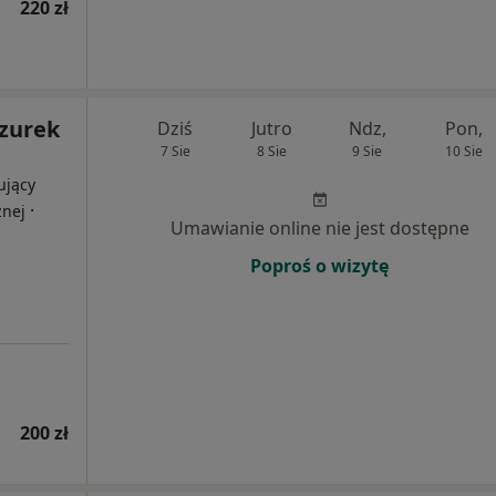
220 zł
azurek
Dziś
Jutro
Ndz,
Pon,
7 Sie
8 Sie
9 Sie
10 Sie
ujący
·
znej
Umawianie online nie jest dostępne
Poproś o wizytę
200 zł