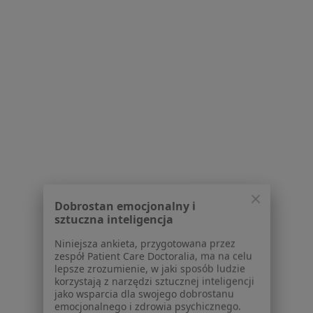
Choroby ginekologiczne w Tychach
Bolesne miesiączkowanie w Tychach
Endometrioza w Tychach
Zaburzenia miesiączkowania w Tychach
Więcej (15)
Więcej w kategorii: Najczęście leczone chorob
Najpopularniejsze ubezpieczenia
Ginekolodzy z NFZ w Tychach
Ginekolodzy z Świat Zdrowia w Tychach
Dobrostan emocjonalny i
sztuczna inteligencja
Ginekolodzy z Allianz w Tychach
Niniejsza ankieta, przygotowana przez
Ginekolodzy z Signal Iduna w Tychach
zespół Patient Care Doctoralia, ma na celu
lepsze zrozumienie, w jaki sposób ludzie
Ginekolodzy z Compensa w Tychach
korzystają z narzędzi sztucznej inteligencji
jako wsparcia dla swojego dobrostanu
Więcej (2)
emocjonalnego i zdrowia psychicznego.