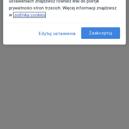
ustawieniach znajdziesz również linki do polityk
Umów wizytę
Od 300 zł
Szczegóły
prywatności stron trzecich. Więcej informacji znajdziesz
w
polityka cookies
Konsultacja położnicza
Umów wizytę
250 zł
Szczegóły
Zaakceptuj
Edytuj ustawienia
Konsultacja położnicza + USG
Umów wizytę
Od 300 zł
Szczegóły
+ 3 usługi
W jaki sposób ustalane są ceny?
Adresy (2)
Adres
Online