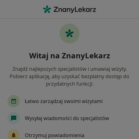
Me
Czego szukasz?
Strona Główna
Ginekolog
Tychy
Aleksandra Buczek-K
Witaj na ZnanyLekarz
Znajdź najlepszych specjalistów i umawiaj wizyty.
Pobierz aplikację, aby uzyskać bezpłatny dostęp do
przydatnych funkcji:
lek.
Aleksandra Buczek-Kutermak
O specjalizacjach
Ginekolog
·
Więcej
Łatwo zarządzaj swoimi wizytami
Tychy
1 adres
Nr PWZ: 2709594
Wysyłaj wiadomości do specjalistów
813 opinii
Otrzymuj powiadomienia