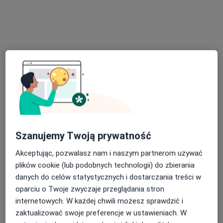
Zobacz galerię (8)
Pokaż więcej
o doświadczeniu
Usługi i ceny
Szanujemy Twoją prywatność
Konsultacja ginekologiczna
Umów wizytę
Od 250 zł
Szczegóły
Akceptując, pozwalasz nam i naszym partnerom używać
plików cookie (lub podobnych technologii) do zbierania
danych do celów statystycznych i dostarczania treści w
Cytologia płynna
Umów wizytę
oparciu o Twoje zwyczaje przeglądania stron
130 zł
Szczegóły
internetowych. W każdej chwili możesz sprawdzić i
zaktualizować swoje preferencje w ustawieniach. W
Konsultacja ginekologiczna + USG