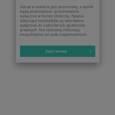
Więcej w kategorii: Najpopularniejsze ubezpie
Udział w ankiecie jest anonimowy, a wyniki
będą analizowane i prezentowane
wyłącznie w formie zbiorczej. Pytania
dotyczące nastolatków są skierowane
wyłącznie do rodziców lub opiekunów
prawnych. Nie zbieramy informacji
bezpośrednio od osób niepełnoletnich.
Serwis
Regulamin
Start survey
Polityka prywatności pacjentów
Polityka prywatności profesjonalistów
Polityka prywatności dla profesjonalistów, których
dane pozyskaliśmy samodzielnie
Polityka cookies
Jak działają wyniki wyszukiwania
Dostępność
O nas
Praca
Rekrutujemy!
Partnerzy