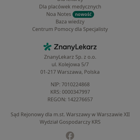
Dla placówek medycznych
Noa Notes
nowość
Baza wiedzy
Centrum Pomocy dla Specjalisty
Kontakt
ZnanyLekarz - Strona główna
ZnanyLekarz Sp. z o.o.
ul. Kolejowa 5/7
01-217 Warszawa, Polska
NIP: ⁠7010224868
KRS: ⁠0000347997
REGON: ⁠142276657
Sąd Rejonowy dla m.st. Warszawy w Warszawie XII
Wydział Gospodarczy KRS
Facebook
otwiera się w nowej karcie