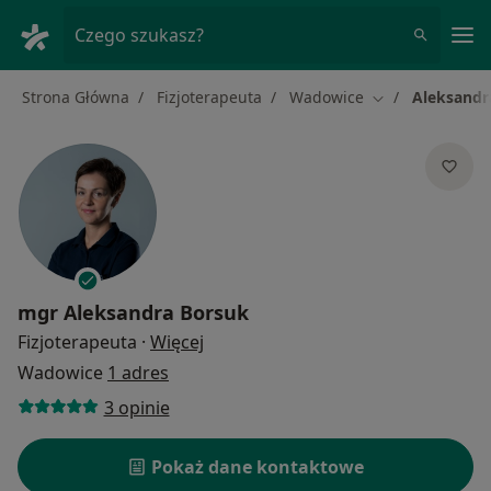
Me
Czego szukasz?
Strona Główna
Fizjoterapeuta
Wadowice
Aleksandr
Zmień miasto
mgr
Aleksandra Borsuk
O specjalizacjach
Fizjoterapeuta
·
Więcej
Wadowice
1 adres
3 opinie
Pokaż dane kontaktowe