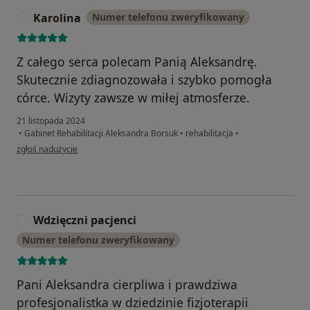
Karolina
Numer telefonu zweryfikowany
K
Z całego serca polecam Panią Aleksandrę.
Skutecznie zdiagnozowała i szybko pomogła
córce. Wizyty zawsze w miłej atmosferze.
21 listopada 2024
•
Gabinet Rehabilitacji Aleksandra Borsuk
•
rehabilitacja
•
w opinii użytkownika Karolina
zgłoś nadużycie
Wdzięczni pacjenci
W
Numer telefonu zweryfikowany
Pani Aleksandra cierpliwa i prawdziwa
profesjonalistka w dziedzinie fizjoterapii