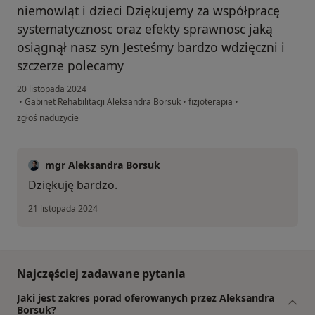
niemowląt i dzieci Dziękujemy za współpracę
systematycznosc oraz efekty sprawnosc jaką
osiągnął nasz syn Jesteśmy bardzo wdzięczni i
szczerze polecamy
20 listopada 2024
•
Gabinet Rehabilitacji Aleksandra Borsuk
•
fizjoterapia
•
w opinii użytkownika Wdzięczni pacjenci
zgłoś nadużycie
mgr Aleksandra Borsuk
Dziękuję bardzo.
21 listopada 2024
Najczęściej zadawane pytania
Jaki jest zakres porad oferowanych przez Aleksandra
Borsuk?