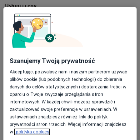
Usługi i ceny
Konsultacja fizjoterapeutyczna
110 zł
Szczegóły
Rehabilitacja
Szczegóły
Szanujemy Twoją prywatność
Ćwiczenia
Akceptując, pozwalasz nam i naszym partnerom używać
Szczegóły
plików cookie (lub podobnych technologii) do zbierania
danych do celów statystycznych i dostarczania treści w
Wizyta domowa
oparciu o Twoje zwyczaje przeglądania stron
Szczegóły
internetowych. W każdej chwili możesz sprawdzić i
zaktualizować swoje preferencje w ustawieniach. W
Terapia tkanek miękkich
ustawieniach znajdziesz również linki do polityk
Szczegóły
prywatności stron trzecich. Więcej informacji znajdziesz
w
polityka cookies
+ 21 usług