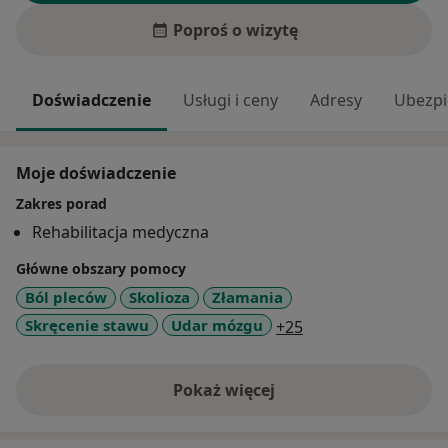
Poproś o wizytę
Doświadczenie
Usługi i ceny
Adresy
Ubezpi
Moje doświadczenie
Zakres porad
Rehabilitacja medyczna
Główne obszary pomocy
Ból pleców
Skolioza
Złamania
a11y_sr_more_dise
Skręcenie stawu
Udar mózgu
+25
Pokaż więcej
o doświadczeniu