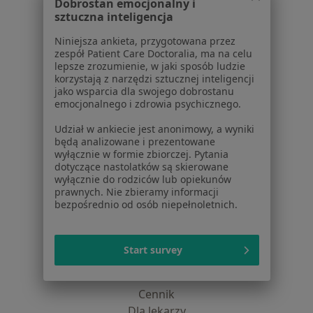
O nas
Dobrostan emocjonalny i
sztuczna inteligencja
Praca
Rekrutujemy!
Partnerzy
Niniejsza ankieta, przygotowana przez
Centrum prasowe
zespół Patient Care Doctoralia, ma na celu
lepsze zrozumienie, w jaki sposób ludzie
Kontakt
korzystają z narzędzi sztucznej inteligencji
jako wsparcia dla swojego dobrostanu
Dla pacjentów
emocjonalnego i zdrowia psychicznego.
Lekarze
Udział w ankiecie jest anonimowy, a wyniki
Placówki medyczne
będą analizowane i prezentowane
wyłącznie w formie zbiorczej. Pytania
Pytania i odpowiedzi
dotyczące nastolatków są skierowane
Usługi i zabiegi
wyłącznie do rodziców lub opiekunów
Choroby
prawnych. Nie zbieramy informacji
bezpośrednio od osób niepełnoletnich.
Pomoc
Aplikacje mobilne
Blog dla pacjentów
Start survey
Dla profesjonalistów
Cennik
Dla lekarzy