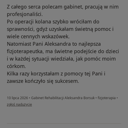
Z całego serca polecam gabinet, pracują w nim
profesjonaliści.
Po operacji kolana szybko wróciłam do
sprawności, gdyż uzyskałam świetną pomoc i
wiele cennych wskazówek.
Natomiast Pani Aleksandra to najlepsza
fizjoterapeutka, ma świetne podejście do dzieci
i w każdej sytuacji wiedziała, jak pomóc moim
córkom.
Kilka razy korzystałam z pomocy tej Pani i
zawsze kończyło się sukcesem.
10 lipca 2026
•
Gabinet Rehabilitacji Aleksandra Borsuk
•
fizjoterapia
•
w opinii użytkownika Pacjentka
zgłoś nadużycie