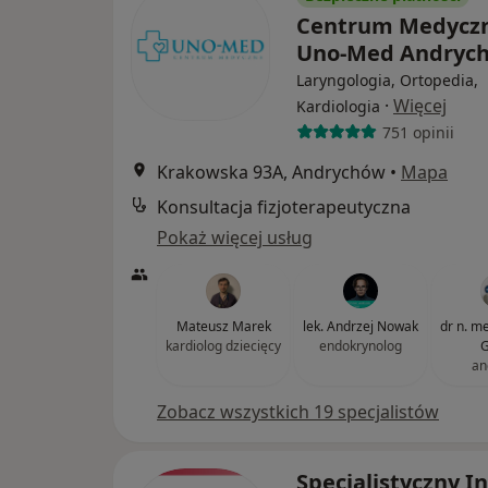
Centrum Medycz
Uno-Med Andryc
Laryngologia, Ortopedia,
·
Więcej
Kardiologia
751 opinii
Krakowska 93A, Andrychów
•
Mapa
Konsultacja fizjoterapeutyczna
Pokaż więcej usług
Mateusz Marek
lek. Andrzej Nowak
dr n. m
kardiolog dziecięcy
endokrynolog
G
an
Zobacz wszystkich 19 specjalistów
Specjalistyczny I