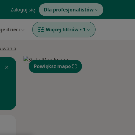
Zaloguj się
Dla profesjonalistów
je dzieci
Więcej filtrów
•
1
ukiwania
Powiększ mapę
Wt,
Śr,
Czw,
11 Sie
12 Sie
13 Sie