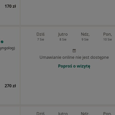
170 zł
Dziś
Jutro
Ndz,
Pon,
7 Sie
8 Sie
9 Sie
10 Sie
ryngolog)
Umawianie online nie jest dostępne
Poproś o wizytę
270 zł
Dziś
Jutro
Ndz,
Pon,