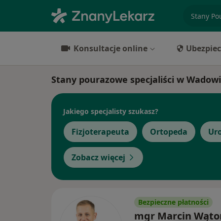
specjaliz
Konsultacje online
Ubezpiec
Stany pourazowe specjaliści w Wadow
Jakiego specjalisty szukasz?
Fizjoterapeuta
Ortopeda
Ur
Zobacz więcej
Bezpieczne płatności
mgr Marcin Wąto