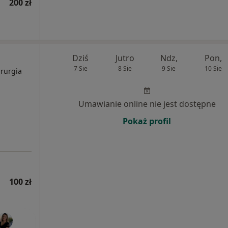
200 zł
Dziś
Jutro
Ndz,
Pon,
7 Sie
8 Sie
9 Sie
10 Sie
irurgia
Umawianie online nie jest dostępne
Pokaż profil
100 zł