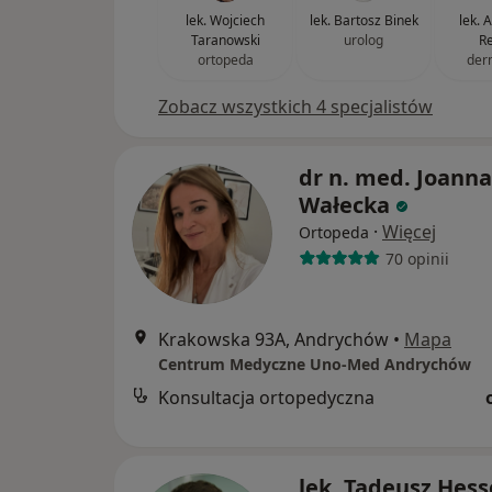
lek. Wojciech
lek. Bartosz Binek
lek. 
Taranowski
urolog
R
ortopeda
der
Zobacz wszystkich 4 specjalistów
dr n. med. Joanna
Wałecka
·
Więcej
Ortopeda
70 opinii
Krakowska 93A, Andrychów
•
Mapa
Centrum Medyczne Uno-Med Andrychów
Konsultacja ortopedyczna
lek. Tadeusz Hess