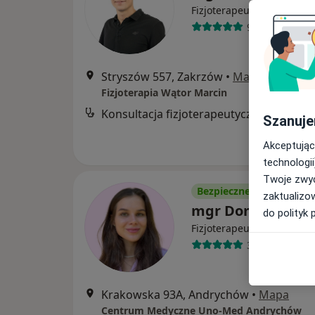
·
Więcej
Fizjoterapeuta
97 opinii
Stryszów 557, Zakrzów
•
Mapa
Fizjoterapia Wątor Marcin
Konsultacja fizjoterapeutyczna
Szanuje
Akceptując
technologii
Twoje zwyc
Bezpieczne płatności
zaktualizo
mgr Dominika Bi
do polityk 
·
Więcej
Fizjoterapeuta
33 opinie
Krakowska 93A, Andrychów
•
Mapa
Centrum Medyczne Uno-Med Andrychów