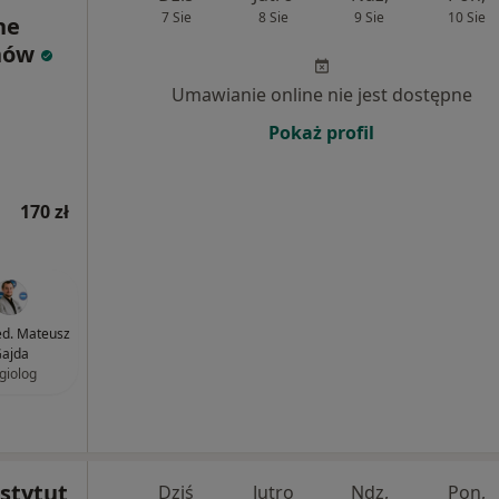
7 Sie
8 Sie
9 Sie
10 Sie
ne
hów
Umawianie online nie jest dostępne
Pokaż profil
170 zł
ed. Mateusz
ajda
giolog
nstytut
Dziś
Jutro
Ndz,
Pon,