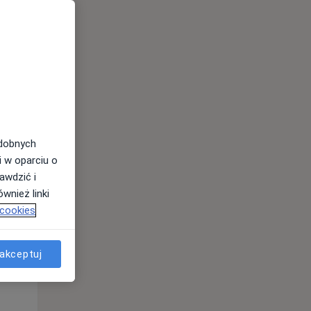
odobnych
i w oparciu o
awdzić i
Wt,
Śr,
Czw,
wnież linki
11 Sie
12 Sie
13 Sie
 cookies
akceptuj