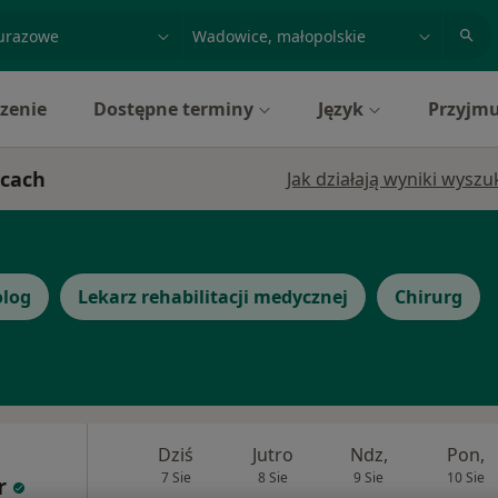
acja, badanie lub nazwisko
miasto lub dzielnica
zenie
Dostępne terminy
Język
Przyjmu
icach
Jak działają wyniki wysz
olog
Lekarz rehabilitacji medycznej
Chirurg
Dziś
Jutro
Ndz,
Pon,
7 Sie
8 Sie
9 Sie
10 Sie
r