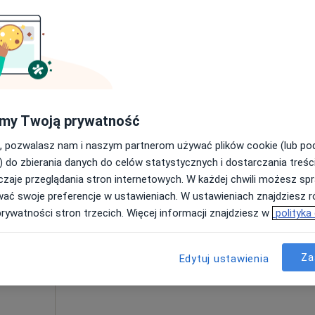
Umawianie online nie jest dostępne
Poproś o wizytę
160 zł
my Twoją prywatność
, pozwalasz nam i naszym partnerom używać plików cookie (lub p
) do zbierania danych do celów statystycznych i dostarczania treśc
zaje przeglądania stron internetowych. W każdej chwili możesz spr
Dziś
Jutro
Ndz,
Pon,
wać swoje preferencje w ustawieniach. W ustawieniach znajdziesz ró
7 Sie
8 Sie
9 Sie
10 Sie
zoń
prywatności stron trzecich. Więcej informacji znajdziesz w
polityka
Umawianie online nie jest dostępne
Za
Edytuj ustawienia
Poproś o wizytę