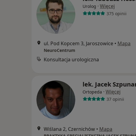
·
Więcej
Urolog
375 opinii
ul. Pod Kopcem 3, Jaroszowice
•
Mapa
NeuroCentrum
Konsultacja urologiczna
lek. Jacek Szpuna
·
Więcej
Ortopeda
37 opinii
Wiślana 2, Czernichów
•
Mapa
PRAKTYKA SPECJALISTYCZNA JACEK SZPUN