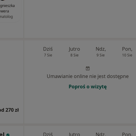
Agnieszka
ewera
matolog
Dziś
Jutro
Ndz,
Pon,
7 Sie
8 Sie
9 Sie
10 Sie
Umawianie online nie jest dostępne
Poproś o wizytę
od 270 zł
el
Dziś
Jutro
Ndz,
Pon,