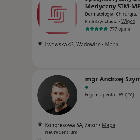
Medyczny SIM-M
Dermatologia, Chirurgia,
·
Więcej
Endokrynologia
777 opinii
Lwowska 43, Wadowice
•
Mapa
mgr Andrzej Szy
·
Więcej
Fizjoterapeuta
Kongresowa 6A, Zator
•
Mapa
NeuroCentrum