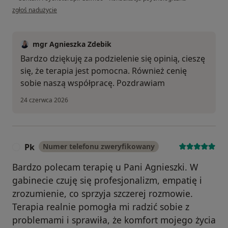
w opinii użytkownika DC
zgłoś nadużycie
mgr Agnieszka Zdebik
Bardzo dziękuję za podzielenie się opinią, cieszę
się, że terapia jest pomocna. Również cenię
sobie naszą współpracę. Pozdrawiam
24 czerwca 2026
Pk
Numer telefonu zweryfikowany
P
Bardzo polecam terapię u Pani Agnieszki. W
gabinecie czuję się profesjonalizm, empatię i
zrozumienie, co sprzyja szczerej rozmowie.
Terapia realnie pomogła mi radzić sobie z
problemami i sprawiła, że komfort mojego życia