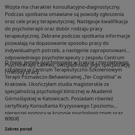
Wizyta ma charakter konsultacyjno-diagnostyczny.
Podczas spotkania omawiane są powody zgłoszenia
oraz cele pracy terapeutycznej. Następuje kwalifikacja
do psychoterapii oraz dobór rodzaju pracy
terapeutycznej. Zebrane podczas spotkania informacje
pozwalają na dopasowanie sposobu pracy do
indywidualnych potrzeb, a następnie zaproponowanie
odpowiedniego psychoterapeuty z zespołu Centrum
O mnie: Jestem psychologiem w trakcie czteroletniego
Psychoterapii Calmeo, uwzględniając jego specjalizację
szkolenia w Centrum Terapeutyczno-Szkoleniowym
i metody pracy.
Terapii Poznawczo-Behawioralnej „Ter-Cognitiva” w
Krakowie. Ukończyłam studia magisterskie ze
specjalnością psychologii klinicznej w Akademii
Górnośląskiej w Katowicach. Posiadam również
certyfikaty Konsultanta Kryzysowego I poziomu
pierwszej pomocy w kryzysie psychologicznym oraz
O mnie
więcej
Trenera Umiejętności Społecznych. Doświadczenie
zawodowe zdobyłam i zdobywam pracując z
Zakres porad
młodzieżą i dorosłymi w różnych środowiskach, m.in.