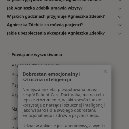
Jak Agnieszka Zdebik umawia wizyty?
W jakich godzinach przyjmuje Agnieszka Zdebik?
Agnieszka Zdebik: co mówią pacjenci?
Jakie ubezpieczenia akceptuje Agnieszka Zdebik?
Powiązane wyszukiwania
Psycholodzy w pobliżu
Dobrostan emocjonalny i
Psycholodzy Wełnowiec
sztuczna inteligencja
Psycholodzy Centrum
Niniejsza ankieta, przygotowana przez
zespół Patient Care Doctoralia, ma na celu
Psycholodzy Śródmieście
lepsze zrozumienie, w jaki sposób ludzie
korzystają z narzędzi sztucznej inteligencji
Najczęście leczone choroby
jako wsparcia dla swojego dobrostanu
emocjonalnego i zdrowia psychicznego.
Depresja w Katowicach
Udział w ankiecie jest anonimowy, a wyniki
Zaburzenia lękowe w Katowicach