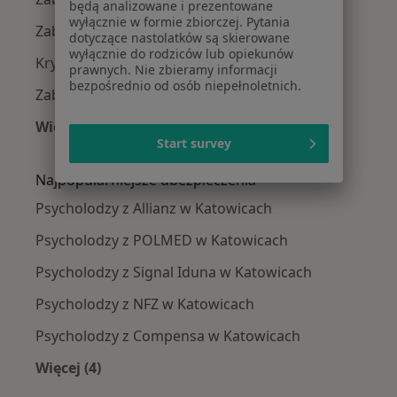
będą analizowane i prezentowane
wyłącznie w formie zbiorczej. Pytania
Zaburzenia nastroju w Katowicach
dotyczące nastolatków są skierowane
wyłącznie do rodziców lub opiekunów
Kryzys emocjonalny w Katowicach
prawnych. Nie zbieramy informacji
bezpośrednio od osób niepełnoletnich.
Zaburzenia emocjonalne w Katowicach
Więcej (15)
Start survey
Więcej w kategorii: Najczęście leczone chorob
Najpopularniejsze ubezpieczenia
Psycholodzy z Allianz w Katowicach
Psycholodzy z POLMED w Katowicach
Psycholodzy z Signal Iduna w Katowicach
Psycholodzy z NFZ w Katowicach
Psycholodzy z Compensa w Katowicach
Więcej (4)
Więcej w kategorii: Najpopularniejsze ubezpie