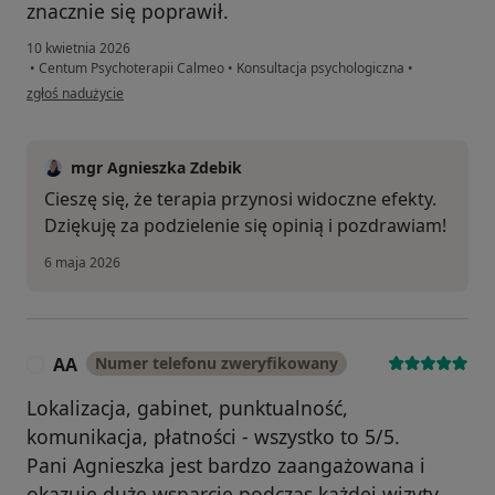
znacznie się poprawił.
10 kwietnia 2026
•
Centum Psychoterapii Calmeo
•
Konsultacja psychologiczna
•
w opinii użytkownika Pk
zgłoś nadużycie
mgr Agnieszka Zdebik
Cieszę się, że terapia przynosi widoczne efekty.
Dziękuję za podzielenie się opinią i pozdrawiam!
6 maja 2026
AA
Numer telefonu zweryfikowany
A
Lokalizacja, gabinet, punktualność,
komunikacja, płatności - wszystko to 5/5.
Pani Agnieszka jest bardzo zaangażowana i
okazuje duże wsparcie podczas każdej wizyty.