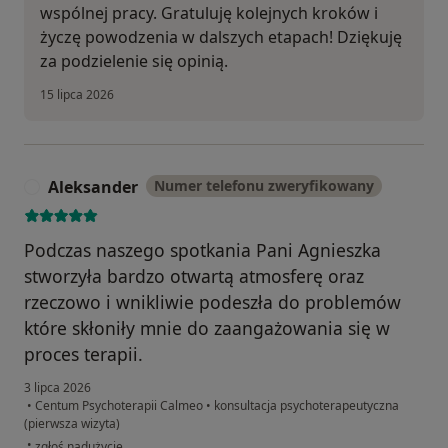
wspólnej pracy. Gratuluję kolejnych kroków i
życzę powodzenia w dalszych etapach! Dziękuję
za podzielenie się opinią.
15 lipca 2026
Aleksander
Numer telefonu zweryfikowany
A
Podczas naszego spotkania Pani Agnieszka
stworzyła bardzo otwartą atmosferę oraz
rzeczowo i wnikliwie podeszła do problemów
które skłoniły mnie do zaangażowania się w
proces terapii.
3 lipca 2026
•
Centum Psychoterapii Calmeo
•
konsultacja psychoterapeutyczna
(pierwsza wizyta)
w opinii użytkownika Aleksander
•
zgłoś nadużycie