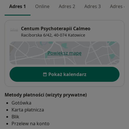
Adres 1
Online
Adres 2
Adres 3
Adres 4
Centum Psychoterapii Calmeo
Raciborska 6/42,
40-074
Katowice
Powiększ mapę
otwiera się w nowej karcie
Dostępność
Pokaż kalendarz
Metody płatności (wizyty prywatne)
Gotówka
Karta płatnicza
Blik
Przelew na konto