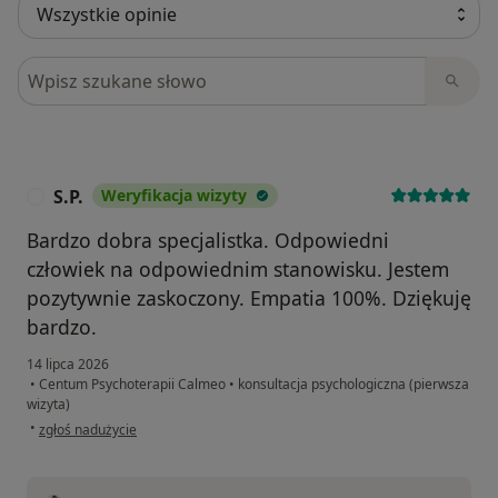
Szukaj w opiniach
S.P.
Weryfikacja wizyty
S
Bardzo dobra specjalistka. Odpowiedni
człowiek na odpowiednim stanowisku. Jestem
pozytywnie zaskoczony. Empatia 100%. Dziękuję
bardzo.
14 lipca 2026
•
Centum Psychoterapii Calmeo
•
konsultacja psychologiczna (pierwsza
wizyta)
w opinii użytkownika S.P.
•
zgłoś nadużycie