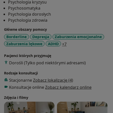
Psychologia kryzysu
w szkole wyższej i średniej oraz placówkach zdrowia
Psychosomatyka
psychicznego. Specjalizuję się w pracy z osobami
Psychologia dorosłych
doświadczającymi trudności emocjonalnych, w tym
Psychologia zdrowia
depresji, zaburzeń lękowych i nastroju. Pracuję z
Główne obszary pomocy
osobami dorosłymi i młodzieżą od 15 roku życia.
Regularnie podnoszę swoje kwalifikacje uczestnicząc
Borderline
Depresja
Zaburzenia emocjonalne
w szkoleniach i kursach. W swojej pracy łączę wiedzę
a11y_sr_more_diseases
Zaburzenia lękowe
ADHD
+7
teoretyczną z praktycznym doświadczeniem, zawsze
stawiając na indywidualne podejście do pacjenta oraz
Pacjenci których przyjmuję
dowody naukowe.
Dorośli (Tylko pod niektórymi adresami)
Rodzaje konsultacji
Stacjonarne
Zobacz lokalizacje (4)
Konsultacje online
Zobacz kalendarz online
Zdjęcia i filmy