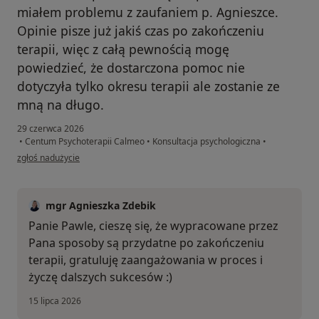
miałem problemu z zaufaniem p. Agnieszce.
Opinie pisze już jakiś czas po zakończeniu
terapii, więc z całą pewnością mogę
powiedzieć, że dostarczona pomoc nie
dotyczyła tylko okresu terapii ale zostanie ze
mną na długo.
29 czerwca 2026
•
Centum Psychoterapii Calmeo
•
Konsultacja psychologiczna
•
w opinii użytkownika Paweł
zgłoś nadużycie
mgr Agnieszka Zdebik
Panie Pawle, cieszę się, że wypracowane przez
Pana sposoby są przydatne po zakończeniu
terapii, gratuluję zaangażowania w proces i
życzę dalszych sukcesów :)
15 lipca 2026