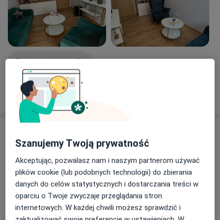
Zobacz galerię (8)
Pokaż więcej
o doświadczeniu
Usługi i ceny
Szanujemy Twoją prywatność
Konsultacja psychologiczna
Umów wizytę
Akceptując, pozwalasz nam i naszym partnerom używać
200 zł
Szczegóły
plików cookie (lub podobnych technologii) do zbierania
danych do celów statystycznych i dostarczania treści w
Konsultacja psychologiczna
oparciu o Twoje zwyczaje przeglądania stron
(pierwsza wizyta)
Umów wizytę
internetowych. W każdej chwili możesz sprawdzić i
200 zł
Szczegóły
zaktualizować swoje preferencje w ustawieniach. W