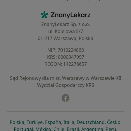
Kontakt
ZnanyLekarz - Strona główna
ZnanyLekarz Sp. z o.o.
ul. Kolejowa 5/7
01-217 Warszawa, Polska
NIP: ⁠7010224868
KRS: ⁠0000347997
REGON: ⁠142276657
Sąd Rejonowy dla m.st. Warszawy w Warszawie XII
Wydział Gospodarczy KRS
Facebook
otwiera się w nowej karcie
otwiera się w nowej karcie
otwiera się w nowej karcie
otwiera się w nowej karcie
otwiera się w nowej karci
otwiera się
otwi
Polska
,
Türkiye
,
España
,
Italia
,
Deutschland
,
Česko
,
otwiera się w nowej karcie
otwiera się w nowej karcie
otwiera się w nowej karcie
otwiera się w nowej kar
otwiera się 
otwier
Portugal
,
México
,
Chile
,
Brasil
,
Argentina
,
Perú
,