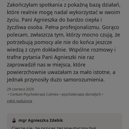
Zakończyłam spotkania z pokaźną bazą działań,
które realnie mogę nadal wykorzystać w swoim
życiu. Pani Agnieszka do bardzo ciepła i
życzliwa osoba. Pełna profesjonalizmu. Gorąco
polecam, zwłaszcza tym, którzy mocno czują, że
potrzebują pomocy ale nie do końca jeszcze
wiedzą z czym dokładnie. Wspólne rozmowy i
trafne pytania Pani Agnieszki nie raz
zaprowadził nas w miejsca, które
powierzchownie uważałam za mało istotne, a
jednak przynosiły dużo samorozumienia.
29 czerwca 2026
•
Centum Psychoterapii Calmeo
•
psychoterapia dorosłych
•
w opinii użytkownika MB
zgłoś nadużycie
mgr Agnieszka Zdebik
Cieszę się, że proces terapeutyczny był