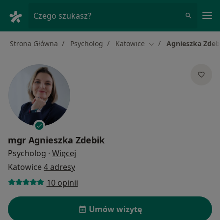
Me
Czego szukasz?
Strona Główna
Psycholog
Katowice
Agnieszka Zdeb
Zmień miasto
mgr
Agnieszka Zdebik
O specjalizacjach
Psycholog
·
Więcej
Katowice
4 adresy
10 opinii
Umów wizytę