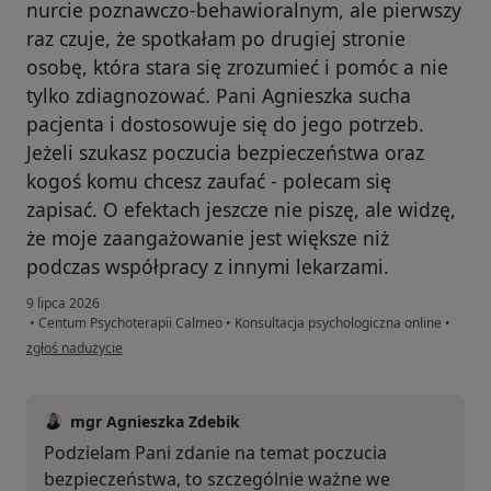
nurcie poznawczo-behawioralnym, ale pierwszy
raz czuje, że spotkałam po drugiej stronie
osobę, która stara się zrozumieć i pomóc a nie
tylko zdiagnozować. Pani Agnieszka sucha
pacjenta i dostosowuje się do jego potrzeb.
Jeżeli szukasz poczucia bezpieczeństwa oraz
kogoś komu chcesz zaufać - polecam się
zapisać. O efektach jeszcze nie piszę, ale widzę,
że moje zaangażowanie jest większe niż
podczas współpracy z innymi lekarzami.
9 lipca 2026
•
Centum Psychoterapii Calmeo
•
Konsultacja psychologiczna online
•
w opinii użytkownika Pacjentka
zgłoś nadużycie
mgr Agnieszka Zdebik
Podzielam Pani zdanie na temat poczucia
bezpieczeństwa, to szczególnie ważne we