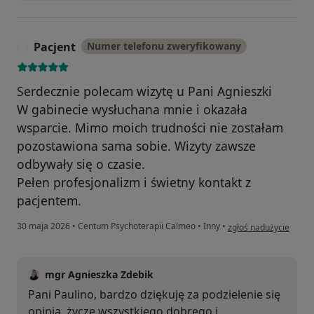
Pacjent
Numer telefonu zweryfikowany
P
Serdecznie polecam wizytę u Pani Agnieszki
W gabinecie wysłuchana mnie i okazała
wsparcie. Mimo moich trudności nie zostałam
pozostawiona sama sobie. Wizyty zawsze
odbywały się o czasie.
Pełen profesjonalizm i świetny kontakt z
pacjentem.
w opinii użytkownika P
30 maja 2026
•
Centum Psychoterapii Calmeo
•
Inny
•
zgłoś nadużycie
mgr Agnieszka Zdebik
Pani Paulino, bardzo dziękuję za podzielenie się
opinią, życzę wszystkiego dobrego i