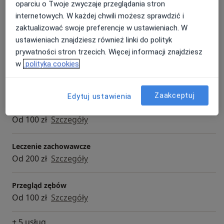
Usługi i ceny
oparciu o Twoje zwyczaje przeglądania stron
internetowych. W każdej chwili możesz sprawdzić i
Konsultacja stomatologiczna
zaktualizować swoje preferencje w ustawieniach. W
Od 100 zł
Szczegóły
ustawieniach znajdziesz również linki do polityk
prywatności stron trzecich. Więcej informacji znajdziesz
Konsultacja stomatologiczna dzieci
w
polityka cookies
Od 100 zł
Szczegóły
Zaakceptuj
Edytuj ustawienia
Konsultacja stomatologiczna pierwsza + zdjęcie
pantomograficzne
Od 100 zł
Szczegóły
Leczenie zachowawcze
Od 200 zł
Szczegóły
Przegląd zębów
Od 100 zł
Szczegóły
+ 5 usług