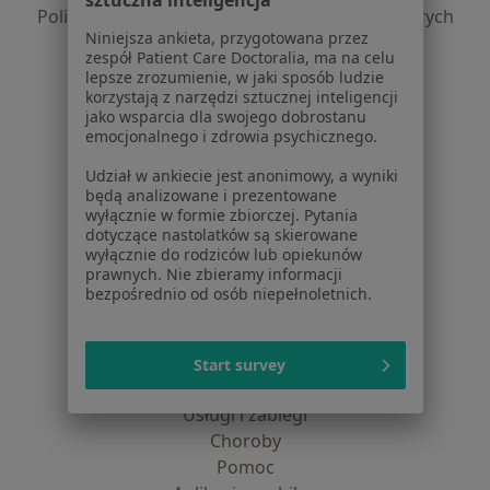
sztuczna inteligencja
Polityka prywatności dla profesjonalistów, których
Niniejsza ankieta, przygotowana przez
dane pozyskaliśmy samodzielnie
zespół Patient Care Doctoralia, ma na celu
Polityka cookies
lepsze zrozumienie, w jaki sposób ludzie
Jak działają wyniki wyszukiwania
korzystają z narzędzi sztucznej inteligencji
jako wsparcia dla swojego dobrostanu
Dostępność
emocjonalnego i zdrowia psychicznego.
O nas
Praca
Rekrutujemy!
Udział w ankiecie jest anonimowy, a wyniki
będą analizowane i prezentowane
Partnerzy
wyłącznie w formie zbiorczej. Pytania
Centrum prasowe
dotyczące nastolatków są skierowane
Kontakt
wyłącznie do rodziców lub opiekunów
prawnych. Nie zbieramy informacji
Dla pacjentów
bezpośrednio od osób niepełnoletnich.
Lekarze
Placówki medyczne
Start survey
Pytania i odpowiedzi
Usługi i zabiegi
Choroby
Pomoc