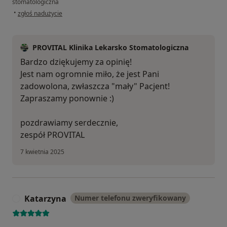
stomatologiczna
w opinii użytkownika Oliwia
•
zgłoś nadużycie
PROVITAL Klinika Lekarsko Stomatologiczna
Bardzo dziękujemy za opinię!
Jest nam ogromnie miło, że jest Pani
zadowolona, zwłaszcza "mały" Pacjent!
Zapraszamy ponownie :)
pozdrawiamy serdecznie,
zespół PROVITAL
7 kwietnia 2025
Katarzyna
Numer telefonu zweryfikowany
K