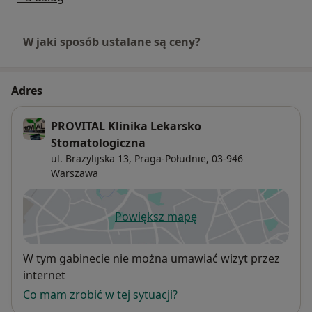
W jaki sposób ustalane są ceny?
Adres
PROVITAL Klinika Lekarsko
Stomatologiczna
ul. Brazylijska 13,
Praga-Południe
, 03-946
Warszawa
Powiększ mapę
otwiera się w nowej karcie
Dostępność
W tym gabinecie nie można umawiać wizyt przez
internet
Co mam zrobić w tej sytuacji?