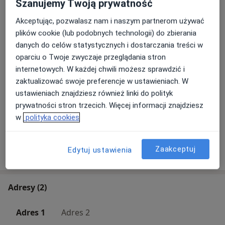
Szanujemy Twoją prywatność
Ćwiczenia
Szczegóły
Akceptując, pozwalasz nam i naszym partnerom używać
plików cookie (lub podobnych technologii) do zbierania
Terapia tkanek miękkich
danych do celów statystycznych i dostarczania treści w
Szczegóły
oparciu o Twoje zwyczaje przeglądania stron
internetowych. W każdej chwili możesz sprawdzić i
zaktualizować swoje preferencje w ustawieniach. W
Terapia przeciwbólowa
ustawieniach znajdziesz również linki do polityk
Szczegóły
prywatności stron trzecich. Więcej informacji znajdziesz
w
polityka cookies
+ 16 usług
Zaakceptuj
Edytuj ustawienia
W jaki sposób ustalane są ceny?
Adresy (2)
Adres 1
Adres 2