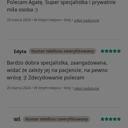
Polecam Agatę. Super specjalistka i prywatnie
miła osoba :)
w opinii użytkownika Sławek
20 marca 2024
•
W innym miejscu
•
Inny
•
zgłoś nadużycie
Edyta
Numer telefonu zweryfikowany
E
Bardzo dobra specjalistka, zaangażowana,
widać że zależy jej na pacjencie, na pewno
wrócę :)! Zdecydowanie polecam
w opinii użytkownika Edyta
20 marca 2024
•
W innym miejscu
•
Inny
•
zgłoś nadużycie
WŚ
Numer telefonu zweryfikowany
W