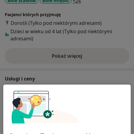
a11y_sr_more_diseases
Bóle stawów
Bóle mięśni
+24
Pacjenci których przyjmuję
Dorośli (Tylko pod niektórymi adresami)
Dzieci w wieku od 4 lat (Tylko pod niektórymi
adresami)
Pokaż więcej
o doświadczeniu
Usługi i ceny
Konsultacja fizjoterapeutyczna
Szczegóły
Rehabilitacja
Szczegóły