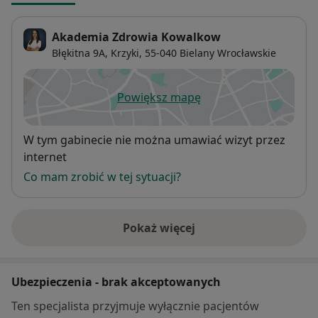
Akademia Zdrowia Kowalkow
Błękitna 9A,
Krzyki
, 55-040
Bielany Wrocławskie
Powiększ mapę
otwiera się w nowej karcie
Dostępność
W tym gabinecie nie można umawiać wizyt przez
internet
Co mam zrobić w tej sytuacji?
Pokaż więcej
o adresie
Ubezpieczenia - brak akceptowanych
Ten specjalista przyjmuje wyłącznie pacjentów