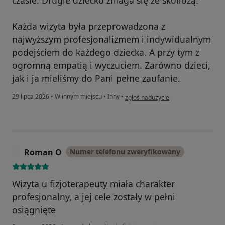
Każda wizyta była przeprowadzona z
najwyższym profesjonalizmem i indywidualnym
podejściem do każdego dziecka. A przy tym z
ogromną empatią i wyczuciem. Zarówno dzieci,
jak i ja mieliśmy do Pani pełne zaufanie.
w opinii użytkownika Vika Jakowlewa
29 lipca 2026
•
W innym miejscu
•
Inny
•
zgłoś nadużycie
Roman O
Numer telefonu zweryfikowany
R
Wizyta u fizjoterapeuty miała charakter
profesjonalny, a jej cele zostały w pełni
osiągnięte