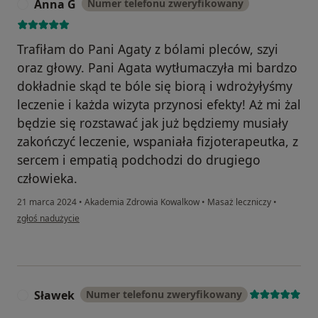
Anna G
Numer telefonu zweryfikowany
A
Trafiłam do Pani Agaty z bólami pleców, szyi
oraz głowy. Pani Agata wytłumaczyła mi bardzo
dokładnie skąd te bóle się biorą i wdrożyłyśmy
leczenie i każda wizyta przynosi efekty! Aż mi żal
będzie się rozstawać jak już będziemy musiały
zakończyć leczenie, wspaniała fizjoterapeutka, z
sercem i empatią podchodzi do drugiego
człowieka.
21 marca 2024
•
Akademia Zdrowia Kowalkow
•
Masaż leczniczy
•
w opinii użytkownika Anna G
zgłoś nadużycie
Sławek
Numer telefonu zweryfikowany
S