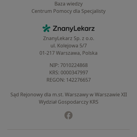
Baza wiedzy
Centrum Pomocy dla Specjalisty
Kontakt
ZnanyLekarz - Strona główna
ZnanyLekarz Sp. z o.o.
ul. Kolejowa 5/7
01-217 Warszawa, Polska
NIP: ⁠7010224868
KRS: ⁠0000347997
REGON: ⁠142276657
Sąd Rejonowy dla m.st. Warszawy w Warszawie XII
Wydział Gospodarczy KRS
Facebook
otwiera się w nowej karcie