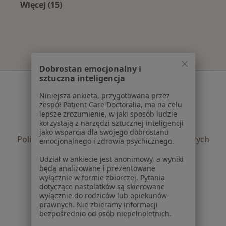
Więcej (15)
Więcej w kategorii: Najczęście leczone chorob
Dobrostan emocjonalny i
sztuczna inteligencja
Serwis
Niniejsza ankieta, przygotowana przez
Regulamin
zespół Patient Care Doctoralia, ma na celu
lepsze zrozumienie, w jaki sposób ludzie
Polityka prywatności pacjentów
korzystają z narzędzi sztucznej inteligencji
Polityka prywatności profesjonalistów
jako wsparcia dla swojego dobrostanu
Polityka prywatności dla profesjonalistów, których
emocjonalnego i zdrowia psychicznego.
dane pozyskaliśmy samodzielnie
Udział w ankiecie jest anonimowy, a wyniki
Polityka cookies
będą analizowane i prezentowane
Jak działają wyniki wyszukiwania
wyłącznie w formie zbiorczej. Pytania
dotyczące nastolatków są skierowane
Dostępność
wyłącznie do rodziców lub opiekunów
O nas
prawnych. Nie zbieramy informacji
Praca
Rekrutujemy!
bezpośrednio od osób niepełnoletnich.
Partnerzy