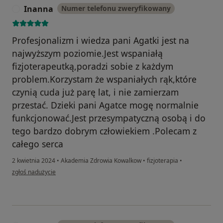
Inanna
Numer telefonu zweryfikowany
I
Profesjonalizm i wiedza pani Agatki jest na
najwyższym poziomie.Jest wspaniałą
fizjoterapeutką,poradzi sobie z każdym
problem.Korzystam że wspaniałych rąk,które
czynią cuda już parę lat, i nie zamierzam
przestać. Dzieki pani Agatce mogę normalnie
funkcjonować.Jest przesympatyczną osobą i do
tego bardzo dobrym człowiekiem .Polecam z
całego serca
2 kwietnia 2024
•
Akademia Zdrowia Kowalkow
•
fizjoterapia
•
w opinii użytkownika Inanna
zgłoś nadużycie