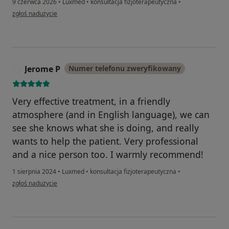
9 czerwca 2026
•
Luxmed
•
konsultacja fizjoterapeutyczna
•
w opinii użytkownika Roman O
zgłoś nadużycie
Jerome P
Numer telefonu zweryfikowany
J
Very effective treatment, in a friendly
atmosphere (and in English language), we can
see she knows what she is doing, and really
wants to help the patient. Very professional
and a nice person too. I warmly recommend!
1 sierpnia 2024
•
Luxmed
•
konsultacja fizjoterapeutyczna
•
w opinii użytkownika Jerome P
zgłoś nadużycie