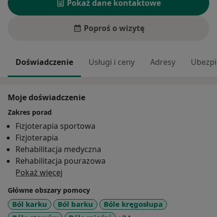
Pokaż dane kontaktowe
Poproś o wizytę
Doświadczenie
Usługi i ceny
Adresy
Ubezpi
Moje doświadczenie
Zakres porad
Fizjoterapia sportowa
Fizjoterapia
Rehabilitacja medyczna
Rehabilitacja pourazowa
Pokaż więcej
Główne obszary pomocy
Ból karku
Ból barku
Bóle kręgosłupa