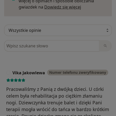
więcej o opiniach i sposobie obliczania
Dowiedz się więce
gwiazdek na
Dowiedz się więcej
Szukaj w opiniach
Vika Jakowlewa
Numer telefonu zweryfikowany
V
Pracowaliśmy z Panią z dwójką dzieci. U córki
celem była rehabilitacja po ciężkim złamaniu
nogi. Dziewczynka trenuje balet i dzięki Pani
terapii mogła wrócić do tańca w bardzo krótkim
czasie. Drugie dziecko zmaga się ze skoliozą.