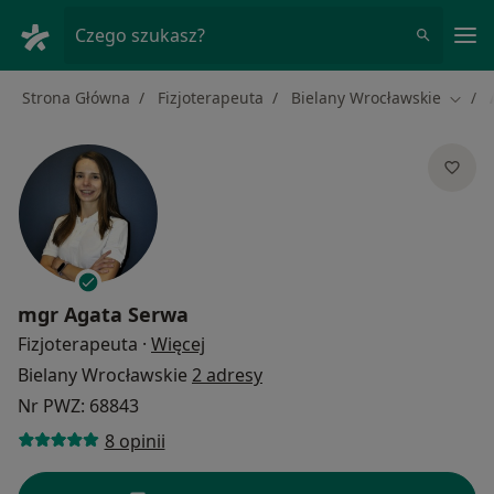
Me
Czego szukasz?
Strona Główna
Fizjoterapeuta
Bielany Wrocławskie
Zmień
mgr
Agata Serwa
O specjalizacjach
Fizjoterapeuta
·
Więcej
Bielany Wrocławskie
2 adresy
Nr PWZ: 68843
8 opinii