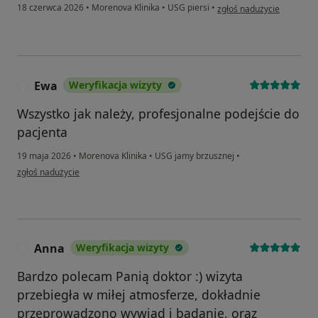
w opinii użytkownika Bv
18 czerwca 2026
•
Morenova Klinika
•
USG piersi
•
zgłoś nadużycie
Ewa
Weryfikacja wizyty
E
Wszystko jak należy, profesjonalne podejście do
pacjenta
19 maja 2026
•
Morenova Klinika
•
USG jamy brzusznej
•
w opinii użytkownika Ewa
zgłoś nadużycie
Anna
Weryfikacja wizyty
A
Bardzo polecam Panią doktor :) wizyta
przebiegła w miłej atmosferze, dokładnie
przeprowadzono wywiad i badanie, oraz