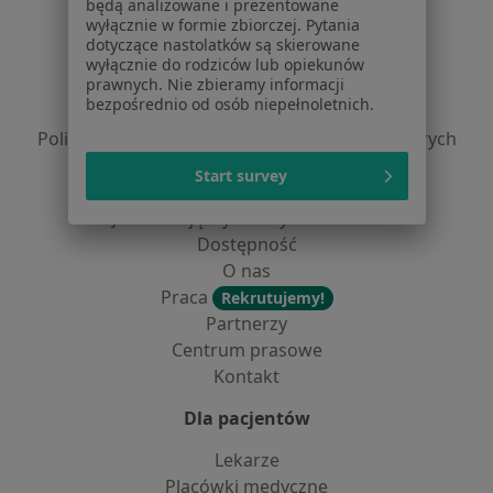
będą analizowane i prezentowane
Serwis
wyłącznie w formie zbiorczej. Pytania
dotyczące nastolatków są skierowane
Regulamin
wyłącznie do rodziców lub opiekunów
prawnych. Nie zbieramy informacji
Polityka prywatności pacjentów
bezpośrednio od osób niepełnoletnich.
Polityka prywatności profesjonalistów
Polityka prywatności dla profesjonalistów, których
dane pozyskaliśmy samodzielnie
Start survey
Polityka cookies
Jak działają wyniki wyszukiwania
Dostępność
O nas
Praca
Rekrutujemy!
Partnerzy
Centrum prasowe
Kontakt
Dla pacjentów
Lekarze
Placówki medyczne