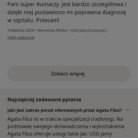
Pani super tłumaczy, jest bardzo szczegółowa i
dzięki niej postawiono mi poprawna diagnozę
w szpitalu. Polecam!
2 kwietnia 2026
•
Morenova Klinika
•
USG jamy brzusznej
•
w opinii użytkownika Ola
zgłoś nadużycie
Zobacz więcej
opinie powyżej
Najczęściej zadawane pytania
Jaki jest zakres porad oferowanych przez Agata Filus?
Agata Filus to w trakcie specjalizacji (radiolog). Na
podstawie swojego doświadczenia i wykształcenia
Agata Filus oferuje usługi takie jak: USG jamy