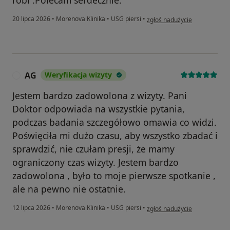
w opinii użytkownika Weroni
20 lipca 2026
•
Morenova Klinika
•
USG piersi
•
zgłoś nadużycie
AG
Weryfikacja wizyty
A
Jestem bardzo zadowolona z wizyty. Pani
Doktor odpowiada na wszystkie pytania,
podczas badania szczegółowo omawia co widzi.
Poświęciła mi dużo czasu, aby wszystko zbadać i
sprawdzić, nie czułam presji, że mamy
ograniczony czas wizyty. Jestem bardzo
zadowolona , było to moje pierwsze spotkanie ,
ale na pewno nie ostatnie.
w opinii użytkownika AG
12 lipca 2026
•
Morenova Klinika
•
USG piersi
•
zgłoś nadużycie