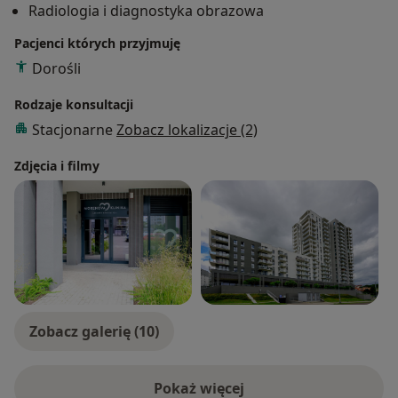
Radiologia i diagnostyka obrazowa
m.in. uzyskanie certyfikatu PLTR umiejętności w
zakresie diagnostyki ogólnej USG.
Pacjenci których przyjmuję
Dorośli
Ultrasonografia jest moją pasją. Uważam, że
skrupulatnie wykonane, spersonalizowane badanie
Rodzaje konsultacji
USG jest podstawą diagnostyki wielu schorzeń i skraca
Stacjonarne
Zobacz lokalizacje (2)
ścieżkę do postawienia finalnej diagnozy w
zdecydowanej większości przypadków.
Zdjęcia i filmy
Badam osoby DOROSŁE.
Zobacz galerię (10)
Pokaż więcej
o doświadczeniu