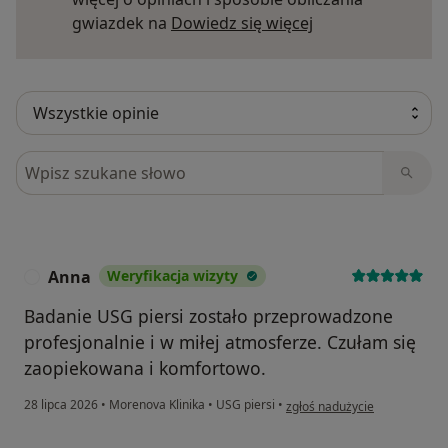
Dowiedz się więce
gwiazdek na
Dowiedz się więcej
Szukaj w opiniach
Anna
Weryfikacja wizyty
A
Badanie USG piersi zostało przeprowadzone
profesjonalnie i w miłej atmosferze. Czułam się
zaopiekowana i komfortowo.
w opinii użytkownika Anna
28 lipca 2026
•
Morenova Klinika
•
USG piersi
•
zgłoś nadużycie