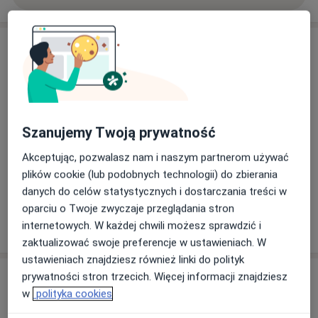
Aktualności
lek. Agata Filus
Stanisława Lema 2, 80-126 Gdańsk
!ZAPRASZAMY na USG piersi do doktor!
Szanujemy Twoją prywatność
24/01/2024
Akceptując, pozwalasz nam i naszym partnerom używać
plików cookie (lub podobnych technologii) do zbierania
danych do celów statystycznych i dostarczania treści w
oparciu o Twoje zwyczaje przeglądania stron
internetowych. W każdej chwili możesz sprawdzić i
zaktualizować swoje preferencje w ustawieniach. W
ustawieniach znajdziesz również linki do polityk
Usługi i ceny
prywatności stron trzecich. Więcej informacji znajdziesz
w
polityka cookies
USG jamy brzusznej
Umów wizytę