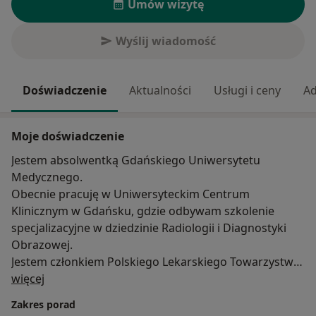
Umów wizytę
Wyślij wiadomość
Doświadczenie
Aktualności
Usługi i ceny
Ad
Moje doświadczenie
Jestem absolwentką Gdańskiego Uniwersytetu
Medycznego.
Obecnie pracuję w Uniwersyteckim Centrum
Klinicznym w Gdańsku, gdzie odbywam szkolenie
specjalizacyjne w dziedzinie Radiologii i Diagnostyki
Obrazowej.
Jestem członkiem Polskiego Lekarskiego Towarzystwa
O mnie
Radiologicznego i biorę czynny udział w corocznych
więcej
konferencjach i zjazdach oraz uczestniczę w kursach
Zakres porad
stale podnosząc swoje kwalifikacje zawodowe poprzez