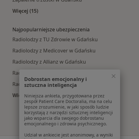
Więcej (15)
Więcej w kategorii: Najczęście leczone chorob
Najpopularniejsze ubezpieczenia
Radiolodzy z TU Zdrowie w Gdańsku
Radiolodzy z Medicover w Gdańsku
Radiolodzy z Allianz w Gdańsku
Radiolodzy z Signal Iduna w Gdańsku
Dobrostan emocjonalny i
Radiolodzy z LUX MED w Gdańsku
sztuczna inteligencja
Więcej (2)
Niniejsza ankieta, przygotowana przez
zespół Patient Care Doctoralia, ma na celu
Więcej w kategorii: Najpopularniejsze ubezpie
lepsze zrozumienie, w jaki sposób ludzie
korzystają z narzędzi sztucznej inteligencji
jako wsparcia dla swojego dobrostanu
emocjonalnego i zdrowia psychicznego.
Udział w ankiecie jest anonimowy, a wyniki