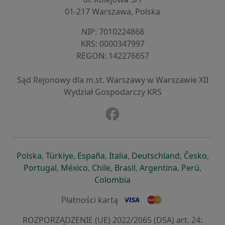
01-217 Warszawa, Polska
NIP: ⁠7010224868
KRS: ⁠0000347997
REGON: ⁠142276657
Sąd Rejonowy dla m.st. Warszawy w Warszawie XII
Wydział Gospodarczy KRS
Facebook
otwiera się w nowej karcie
otwiera się w nowej karcie
otwiera się w nowej karcie
otwiera się w nowej karcie
otwiera się w nowej karci
otwiera się
otwi
Polska
,
Türkiye
,
España
,
Italia
,
Deutschland
,
Česko
,
otwiera się w nowej karcie
otwiera się w nowej karcie
otwiera się w nowej karcie
otwiera się w nowej kar
otwiera się 
otwier
Portugal
,
México
,
Chile
,
Brasil
,
Argentina
,
Perú
,
otwiera się w nowej karc
Colombia
Płatności kartą
ROZPORZĄDZENIE (UE) 2022/2065 (DSA) art. 24: