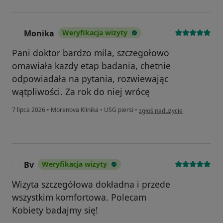
Monika
Weryfikacja wizyty
M
Pani doktor bardzo mila, szczegołowo
omawiała kazdy etap badania, chetnie
odpowiadała na pytania, rozwiewając
wątpliwości. Za rok do niej wrócę
w opinii użytkownika Monika
7 lipca 2026
•
Morenova Klinika
•
USG piersi
•
zgłoś nadużycie
Bv
Weryfikacja wizyty
B
Wizyta szczegółowa dokładna i przede
wszystkim komfortowa. Polecam
Kobiety badajmy się!