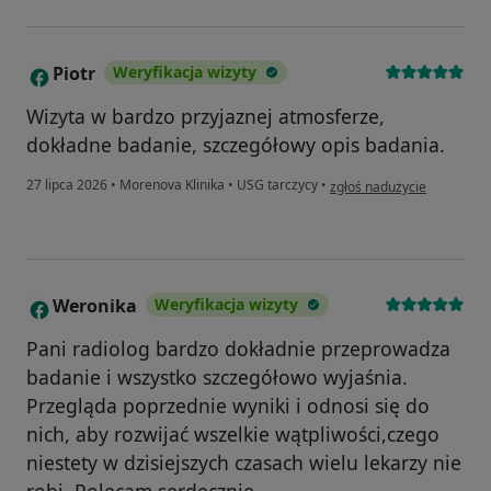
Piotr
Weryfikacja wizyty
P
Wizyta w bardzo przyjaznej atmosferze,
dokładne badanie, szczegółowy opis badania.
w opinii użytkownika Piotr
27 lipca 2026
•
Morenova Klinika
•
USG tarczycy
•
zgłoś nadużycie
Weronika
Weryfikacja wizyty
W
Pani radiolog bardzo dokładnie przeprowadza
badanie i wszystko szczegółowo wyjaśnia.
Przegląda poprzednie wyniki i odnosi się do
nich, aby rozwijać wszelkie wątpliwości,czego
niestety w dzisiejszych czasach wielu lekarzy nie
robi .Polecam serdecznie.