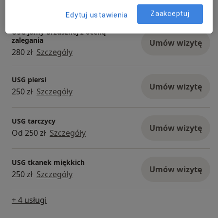
Od 250 zł
Szczegóły
Zaakceptuj
Edytuj ustawienia
USG jamy brzusznej z oceną
zalegania
Umów wizytę
280 zł
Szczegóły
USG piersi
Umów wizytę
250 zł
Szczegóły
USG tarczycy
Umów wizytę
Od 250 zł
Szczegóły
USG tkanek miękkich
Umów wizytę
250 zł
Szczegóły
+ 4 usługi