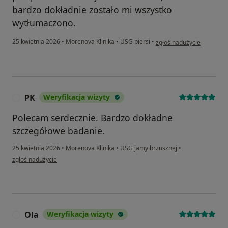
bardzo dokładnie zostało mi wszystko
wytłumaczono.
w opinii użytkownika Ann
25 kwietnia 2026
•
Morenova Klinika
•
USG piersi
•
zgłoś nadużycie
PK
Weryfikacja wizyty
P
Polecam serdecznie. Bardzo dokładne
szczegółowe badanie.
25 kwietnia 2026
•
Morenova Klinika
•
USG jamy brzusznej
•
w opinii użytkownika PK
zgłoś nadużycie
Ola
Weryfikacja wizyty
O