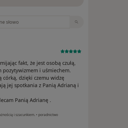
niach
jając fakt, że jest osobą czułą,
im pozytywizmem i uśmiechem.
ą córką, dzięki czemu widzę
ją jej spotkania z Panią Adrianą i
olecam Panią Adrianę .
ażnością i szacunkiem.
•
poradnictwo