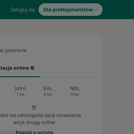
Zaloguj się
Dla profesjonalistów
 w gabinecie
 gabinecie
tacja online
cja online
Jutro
Sob,
Ndz,
Pon,
Wt,
7 Sie
8 Sie
9 Sie
10 Sie
11 Si
inika nie udostępnia opcji umawiania
wizyt drogą online
Poproś o wizytę