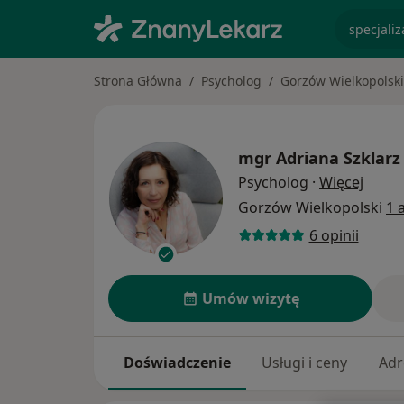
specjaliz
Strona Główna
Psycholog
Gorzów Wielkopolski
mgr
Adriana Szklarz
O spec
Psycholog
·
Więcej
Gorzów Wielkopolski
1 
6 opinii
Umów wizytę
Doświadczenie
Usługi i ceny
Adr