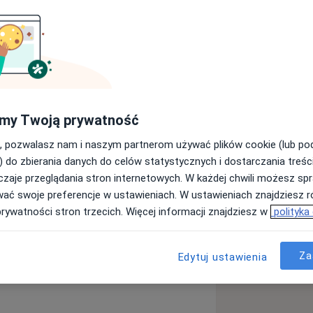
 interwentem kryzysowym IPZ przy
ryzysach życiowych, emocjonalnych i
liskiej osobie lub ukochanym
my Twoją prywatność
horobą przewlekłą, przeciążeniem
, pozwalasz nam i naszym partnerom używać plików cookie (lub p
oraz w wypaleniu zawodowym.
) do zbierania danych do celów statystycznych i dostarczania treśc
zaje przeglądania stron internetowych. W każdej chwili możesz spr
m, tworząc bezpieczną przestrzeń do
wać swoje preferencje w ustawieniach. W ustawieniach znajdziesz ró
niu ich własnych sposobów radzenia
prywatności stron trzecich. Więcej informacji znajdziesz w
polityka
 je w lepszym rozumieniu siebie,
Za
Edytuj ustawienia
wsparcia w indywidualnym tempie, w