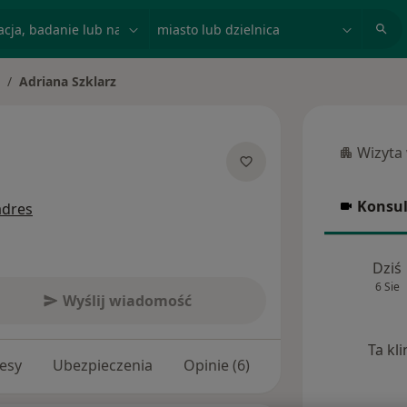
acja, badanie lub nazwisko
miasto lub dzielnica
Adriana Szklarz
Wizyta
Wizyta w
jalizacjach
Konsul
adres
Konsulta
Dziś
6 Sie
Wyślij wiadomość
Ta kl
esy
Ubezpieczenia
Opinie (6)