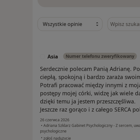
Szukaj w opi
Asia
Numer telefonu zweryfikowany
A
Serdecznie polecam Panią Adrianę. Pomi
ciepłą, spokojną i bardzo zaraża swo
Potrafi pracować między innymi z moj
postępy mojej córki, widzę jak wiele da
dzięki temu ja jestem przeszczęśliwa.
Jeszcze raz gorąco i z całego SERCA p
26 czerwca 2026
•
Adriana Szklarz Gabinet Psychologiczny - Z sercem, uw
psychologiczne
w opinii użytkownika Asia
•
zgłoś nadużycie