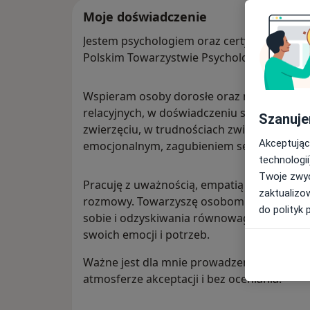
Moje doświadczenie
Jestem psychologiem oraz certyfikowanym
Polskim Towarzystwie Psychologicznym.
Wspieram osoby dorosłe oraz młodzież w k
relacyjnych, w doświadczeniu straty – po b
Szanuje
zwierzęciu, w trudnościach związanych z c
Akceptując
emocjonalnym, zagubieniem sensu życia 
technologii
Twoje zwyc
Pracuję z uważnością, empatią i szacunkie
zaktualizo
rozmowy. Towarzyszę osobom w odnajdywa
do polityk 
sobie i odzyskiwania równowagi, wspierając
swoich emocji i potrzeb.
Ważne jest dla mnie prowadzenie procesu 
atmosferze akceptacji i bez oceniania.