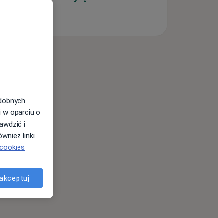
odobnych
i w oparciu o
awdzić i
wnież linki
 cookies
akceptuj