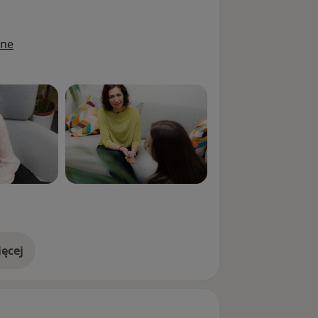
ine
ęcej
doświadczeniu