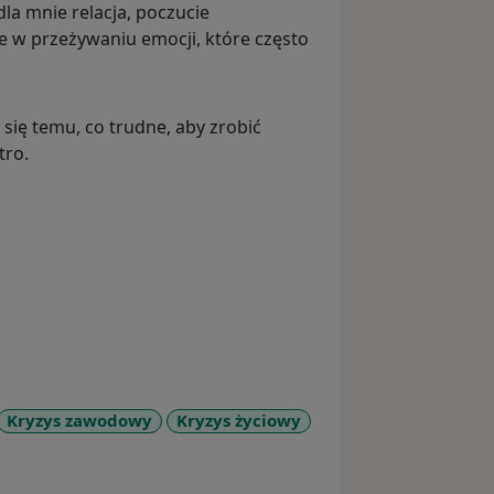
la mnie relacja, poczucie
 w przeżywaniu emocji, które często
ię temu, co trudne, aby zrobić
tro.
Kryzys zawodowy
Kryzys życiowy